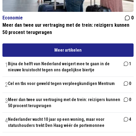
Economie
0
Meer dan twee uur vertraging met de trein: reizigers kunnen
50 procent terugvragen
Meer artikelen
1
Bijna de helft van Nederland weigert mee te gaan in de
1
nieuwe kruistocht tegen ons dagelijkse biertje
2
Cel en tbs voor geweld tegen verpleegkundigen Mentrum
0
3
Meer dan twee uur vertraging met de trein: reizigers kunnen
0
50 procent terugvragen
4
Nederlander wacht 10 jaar op een woning, maar voor
4
statushouders trekt Den Haag wéér de portemonnee