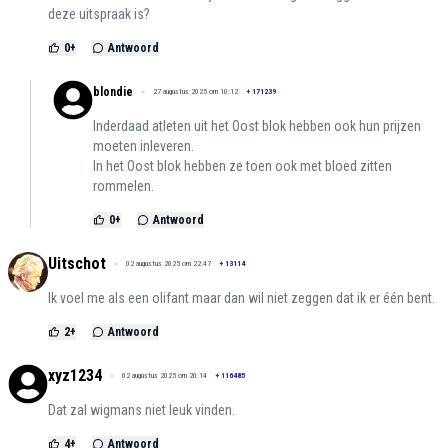
deze uitspraak is?
0
+
Antwoord
blondie
27 augustus 2025 om 10:12
+
171239
Inderdaad atleten uit het Oost blok hebben ook hun prijzen
moeten inleveren.
In het Oost blok hebben ze toen ook met bloed zitten
rommelen.
0
+
Antwoord
Uitschot
02 augustus 2025 om 22:47
+
13114
Ik voel me als een olifant maar dan wil niet zeggen dat ik er één bent.
2
+
Antwoord
xyz1234
02 augustus 2025 om 20:14
+
116485
Dat zal wigmans niet leuk vinden.
4
+
Antwoord