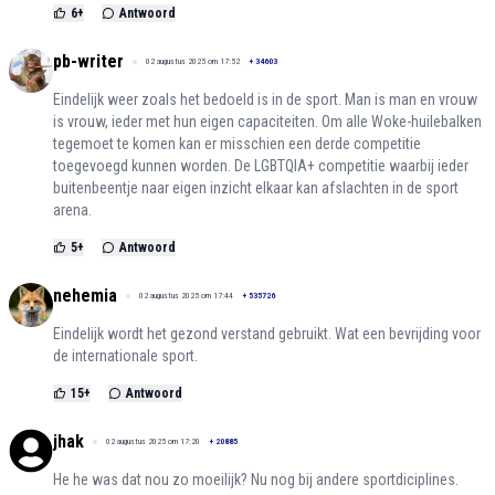
6
+
Antwoord
pb-writer
02 augustus 2025 om 17:52
+
34603
Eindelijk weer zoals het bedoeld is in de sport. Man is man en vrouw
is vrouw, ieder met hun eigen capaciteiten. Om alle Woke-huilebalken
tegemoet te komen kan er misschien een derde competitie
toegevoegd kunnen worden. De LGBTQIA+ competitie waarbij ieder
buitenbeentje naar eigen inzicht elkaar kan afslachten in de sport
arena.
5
+
Antwoord
nehemia
02 augustus 2025 om 17:44
+
535726
Eindelijk wordt het gezond verstand gebruikt. Wat een bevrijding voor
de internationale sport.
15
+
Antwoord
jhak
02 augustus 2025 om 17:20
+
20885
He he was dat nou zo moeilijk? Nu nog bij andere sportdiciplines.