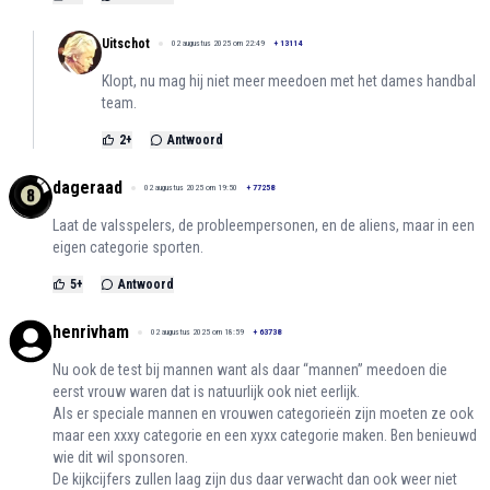
Uitschot
02 augustus 2025 om 22:49
+
13114
Klopt, nu mag hij niet meer meedoen met het dames handbal
team.
2
+
Antwoord
dageraad
02 augustus 2025 om 19:50
+
77258
Laat de valsspelers, de probleempersonen, en de aliens, maar in een
eigen categorie sporten.
5
+
Antwoord
henrivham
02 augustus 2025 om 18:59
+
63738
Nu ook de test bij mannen want als daar “mannen” meedoen die
eerst vrouw waren dat is natuurlijk ook niet eerlijk.
Als er speciale mannen en vrouwen categorieën zijn moeten ze ook
maar een xxxy categorie en een xyxx categorie maken. Ben benieuwd
wie dit wil sponsoren.
De kijkcijfers zullen laag zijn dus daar verwacht dan ook weer niet