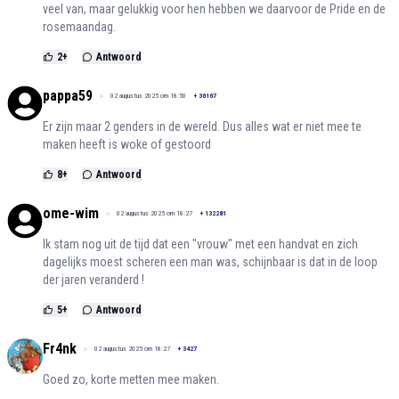
veel van, maar gelukkig voor hen hebben we daarvoor de Pride en de
rosemaandag.
2
+
Antwoord
pappa59
02 augustus 2025 om 18:50
+
36167
Er zijn maar 2 genders in de wereld. Dus alles wat er niet mee te
maken heeft is woke of gestoord
8
+
Antwoord
ome-wim
02 augustus 2025 om 18:27
+
132281
Ik stam nog uit de tijd dat een "vrouw" met een handvat en zich
dagelijks moest scheren een man was, schijnbaar is dat in de loop
der jaren veranderd !
5
+
Antwoord
Fr4nk
02 augustus 2025 om 18:27
+
3427
Goed zo, korte metten mee maken.