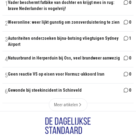
1
Vader beschermt fatbike van dochter en krijgt mes in rug:
0
brave Nederlander is vogelvrij!
2
Weeronline: weer lijkt gunstig om zonsverduistering te zien
0
3
Autoriteiten onderzoeken bijna-botsing vliegtuigen Sydney
1
Airport
4
Natuurbrand in Herperduin bij Oss, veel brandweer aanwezig
0
5
Geen reactie VS op eisen voor Hormuz-akkoord Iran
0
6
Gewonde bij steekincident in Schinveld
0
Meer artikelen