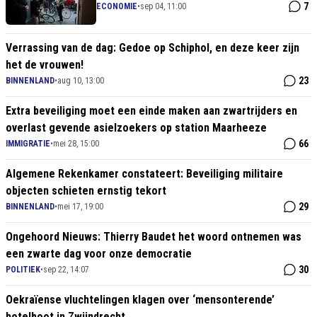
beveiligingschaos!
7
ECONOMIE
•
sep 04, 11:00
Verrassing van de dag: Gedoe op Schiphol, en deze keer zijn
het de vrouwen!
23
BINNENLAND
•
aug 10, 13:00
Extra beveiliging moet een einde maken aan zwartrijders en
overlast gevende asielzoekers op station Maarheeze
66
IMMIGRATIE
•
mei 28, 15:00
Algemene Rekenkamer constateert: Beveiliging militaire
objecten schieten ernstig tekort
29
BINNENLAND
•
mei 17, 19:00
Ongehoord Nieuws: Thierry Baudet het woord ontnemen was
een zwarte dag voor onze democratie
30
POLITIEK
•
sep 22, 14:07
Oekraïense vluchtelingen klagen over ‘mensonterende’
hotelboot in Zwijndrecht