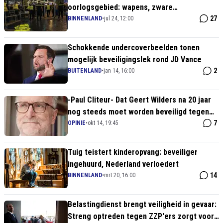
oorlogsgebied: wapens, zware
mishandeling en Bruls die véél te laat
27
BINNENLAND
•
jul 24, 12:00
ingrijpt
Schokkende undercoverbeelden tonen
mogelijk beveiligingslek rond JD Vance
2
BUITENLAND
•
jan 14, 16:00
-Paul Cliteur- Dat Geert Wilders na 20 jaar
nog steeds moet worden beveiligd tegen
jihadistische terreurdreiging is een
7
OPINIE
•
okt 14, 19:45
manifestatie van het onvermogen van de
staat
Tuig teistert kinderopvang: beveiliger
ingehuurd, Nederland verloedert
14
BINNENLAND
•
mrt 20, 16:00
Belastingdienst brengt veiligheid in gevaar:
Streng optreden tegen ZZP'ers zorgt voor