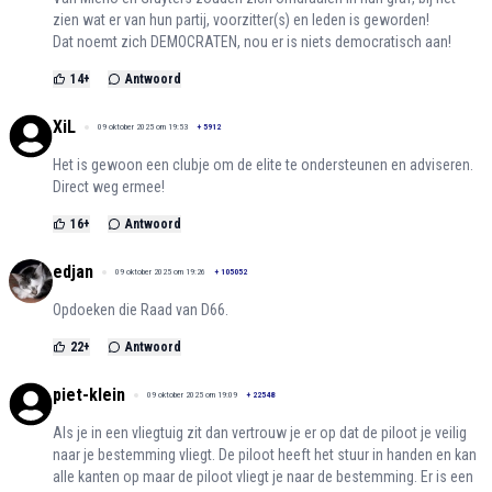
zien wat er van hun partij, voorzitter(s) en leden is geworden!
Dat noemt zich DEMOCRATEN, nou er is niets democratisch aan!
14
+
Antwoord
XiL
09 oktober 2025 om 19:53
+
5912
Het is gewoon een clubje om de elite te ondersteunen en adviseren.
Direct weg ermee!
16
+
Antwoord
edjan
09 oktober 2025 om 19:26
+
105052
Opdoeken die Raad van D66.
22
+
Antwoord
piet-klein
09 oktober 2025 om 19:09
+
22548
Als je in een vliegtuig zit dan vertrouw je er op dat de piloot je veilig
naar je bestemming vliegt. De piloot heeft het stuur in handen en kan
alle kanten op maar de piloot vliegt je naar de bestemming. Er is een