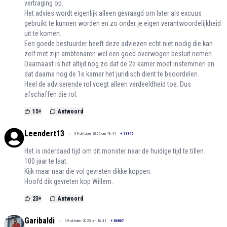
vertraging op.
Het advies wordt eigenlijk alleen gevraagd om later als excuus
gebruikt te kunnen worden en zo onder je eigen verantwoordelijkheid
uit te komen.
Een goede bestuurder heeft deze adviezen echt niet nodig die kan
zelf met zijn ambtenaren wel een goed overwogen besluit nemen.
Daarnaast is het altijd nog zo dat de 2e kamer moet instemmen en
dat daarna nog de 1e kamer het juridisch dient te beoordelen.
Heel de adviserende rol voegt alleen verdeeldheid toe. Dus
afschaffen die rol.
15
+
Antwoord
Leendert13
09 oktober 2025 om 18:41
+
11945
Het is inderdaad tijd om dit monster naar de huidige tijd te tillen.
100 jaar te laat.
Kijk maar naar die vol gevreten dikke koppen.
Hoofd dik gevreten kop Willem.
23
+
Antwoord
Garibaldi
09 oktober 2025 om 18:41
+
80807