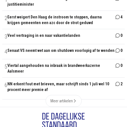
justitieminister
2
Eerst weigert Den Haag de instroom te stoppen, daarna
4
krijgen gemeenten een azc door de strot geduwd
3
Veel vertraging in en naar vakantielanden
0
4
Senaat VS neemt wet aan om shutdown voorlopig af te wenden
0
5
Viertal aangehouden na inbraak in brandweerkazerne
0
Aalsmeer
6
NN erkent fout met brieven, maar schrijft sinds 1 juli wel 10
2
procent meer premie af
Meer artikelen