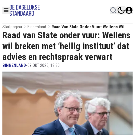
Startpagina
Binnenland
Raad Van State Onder Vuur: Wellens Wil
Raad van State onder vuur: Wellens
Breken Met ‘heilig Instituut’ Dat Advies En
Rechtspraak Verwart
wil breken met ‘heilig instituut’ dat
advies en rechtspraak verwart
BINNENLAND
•
09 OKT 2025, 18:30