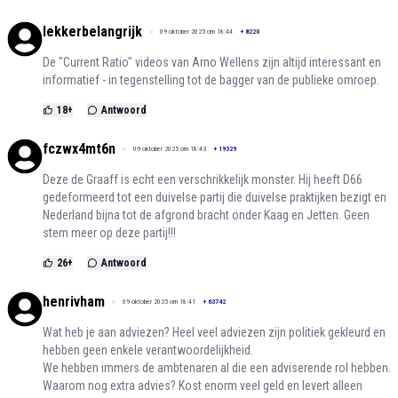
lekkerbelangrijk
09 oktober 2025 om 18:44
+
8220
De "Current Ratio" videos van Arno Wellens zijn altijd interessant en
informatief - in tegenstelling tot de bagger van de publieke omroep.
18
+
Antwoord
fczwx4mt6n
09 oktober 2025 om 18:43
+
19329
Deze de Graaff is echt een verschrikkelijk monster. Hij heeft D66
gedeformeerd tot een duivelse partij die duivelse praktijken bezigt en
Nederland bijna tot de afgrond bracht onder Kaag en Jetten. Geen
stem meer op deze partij!!!
26
+
Antwoord
henrivham
09 oktober 2025 om 18:41
+
63742
Wat heb je aan adviezen? Heel veel adviezen zijn politiek gekleurd en
hebben geen enkele verantwoordelijkheid.
We hebben immers de ambtenaren al die een adviserende rol hebben.
Waarom nog extra advies? Kost enorm veel geld en levert alleen