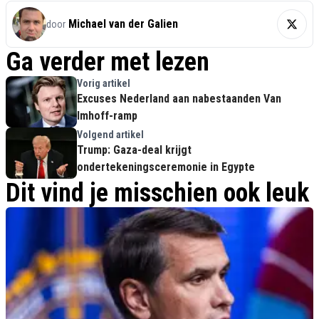
Michael van der Galien
door
Ga verder met lezen
Vorig artikel
Excuses Nederland aan nabestaanden Van
Imhoff-ramp
Volgend artikel
Trump: Gaza-deal krijgt
ondertekeningsceremonie in Egypte
Dit vind je misschien ook leuk