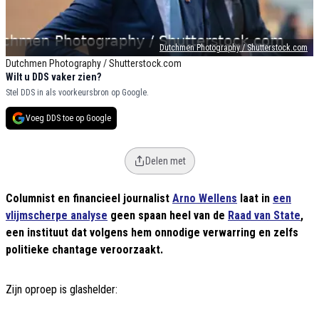
Dutchmen Photography / Shutterstock.com
Dutchmen Photography / Shutterstock.com
Wilt u DDS vaker zien?
Stel DDS in als voorkeursbron op Google.
Voeg DDS toe op Google
Delen met
Columnist en financieel journalist
Arno Wellens
laat in
een
vlijmscherpe analyse
geen spaan heel van de
Raad van State
,
een instituut dat volgens hem onnodige verwarring en zelfs
politieke chantage veroorzaakt.
Zijn oproep is glashelder: