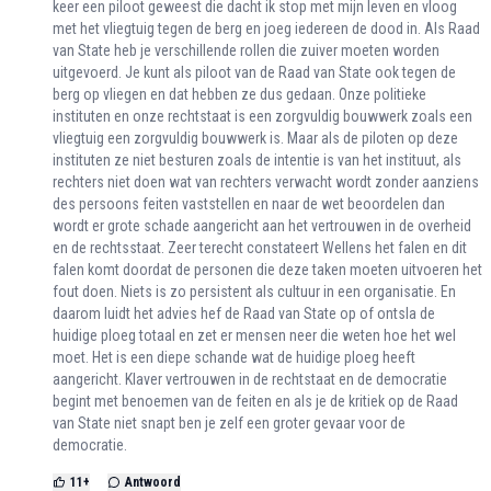
keer een piloot geweest die dacht ik stop met mijn leven en vloog
met het vliegtuig tegen de berg en joeg iedereen de dood in. Als Raad
van State heb je verschillende rollen die zuiver moeten worden
uitgevoerd. Je kunt als piloot van de Raad van State ook tegen de
berg op vliegen en dat hebben ze dus gedaan. Onze politieke
instituten en onze rechtstaat is een zorgvuldig bouwwerk zoals een
vliegtuig een zorgvuldig bouwwerk is. Maar als de piloten op deze
instituten ze niet besturen zoals de intentie is van het instituut, als
rechters niet doen wat van rechters verwacht wordt zonder aanziens
des persoons feiten vaststellen en naar de wet beoordelen dan
wordt er grote schade aangericht aan het vertrouwen in de overheid
en de rechtsstaat. Zeer terecht constateert Wellens het falen en dit
falen komt doordat de personen die deze taken moeten uitvoeren het
fout doen. Niets is zo persistent als cultuur in een organisatie. En
daarom luidt het advies hef de Raad van State op of ontsla de
huidige ploeg totaal en zet er mensen neer die weten hoe het wel
moet. Het is een diepe schande wat de huidige ploeg heeft
aangericht. Klaver vertrouwen in de rechtstaat en de democratie
begint met benoemen van de feiten en als je de kritiek op de Raad
van State niet snapt ben je zelf een groter gevaar voor de
democratie.
11
+
Antwoord