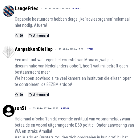
LangeFries
10 oktober 2025 om 10:07
+
20007
Capabele bestuurders hebben dergelijke 'adviesorganen' helemaal
niet nodig. Afuera!
0
+
Antwoord
AanpakkenDieHap
10 oktober 2025 om 7:23
+
17283
Een instituut wat tegen het voorstel van Mona is ,wat juist
discriminatie van Nederlanders opheft, heeft wat mij betreft geen
bestaansrecht meer.
We hebben sowieso al te veel kamers en instituten die elkaar lopen
te controleren: de BEZEM erdoor!
0
+
Antwoord
ron51
09 oktober 2025 om 20:25
+
32246
Helemaal afschaffen dit vreemde instituut van voornamelijk zwaar
betaalde en vooral uitgerangeerde D69 politici! Onder aanvoering van
WA en straks Amalia!
Van Mierlo en Gruyters zouden zich omdraaien in hun graf, bij het