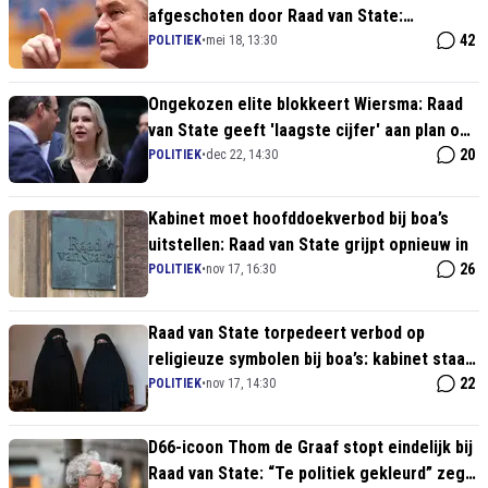
afgeschoten door Raad van State:
'Uitsluiting verkiezingen gaat te ver!'
42
POLITIEK
•
mei 18, 13:30
Ongekozen elite blokkeert Wiersma: Raad
van State geeft 'laagste cijfer' aan plan om
KDW te schrappen
20
POLITIEK
•
dec 22, 14:30
Kabinet moet hoofddoekverbod bij boa’s
uitstellen: Raad van State grijpt opnieuw in
26
POLITIEK
•
nov 17, 16:30
Raad van State torpedeert verbod op
religieuze symbolen bij boa’s: kabinet staat
met lege handen
22
POLITIEK
•
nov 17, 14:30
D66-icoon Thom de Graaf stopt eindelijk bij
Raad van State: “Te politiek gekleurd” zegt