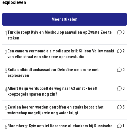
explosieven
Meer artikelen
1
Turkije roept Kyiv en Moskou op aanvallen op Zwarte Zee te
0
staken
2
Een camera vermomd als modieuze bril: Silicon Valley maakt
2
van elke straat een stiekeme opnamestudio
3
Sofia ontbiedt ambassadeur Oekraïne om drone met
0
explosieven
4
Albert Heijn verdubbelt de weg naar €3 winst - heeft
0
koopzegels sparen nog zin?
5
Zestien boeren worden getroffen en straks bepaalt het
5
waterschap mogelijk wie nog water krijgt
6
Bloomberg: Kyiv ontziet Kazachse olietankers bij Russische
1