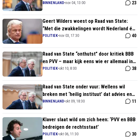
Van der Plas terecht
23
BINNENLAND
•
nov 04, 13:00
Geert Wilders woest op Raad van State:
“Met die zwakkelingen wordt Nederland één
groot illegalennest”
40
POLITIEK
•
nov 03, 17:30
Raad van State “onthutst” door kritiek BBB
en PVV – maar kijk eens wie er allemaal in
zitten…
38
POLITIEK
•
okt 10, 8:00
Raad van State onder vuur: Wellens wil
breken met ‘heilig instituut’ dat advies en
rechtspraak verwart
11
BINNENLAND
•
okt 09, 18:30
Klaver slaat wild om zich heen: ‘PVV en BBB
bedreigen de rechtsstaat’
30
POLITIEK
•
okt 06, 11:30