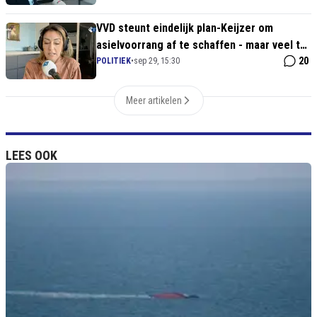
VVD steunt eindelijk plan-Keijzer om
asielvoorrang af te schaffen - maar veel te
laat
20
POLITIEK
•
sep 29, 15:30
Meer artikelen
LEES OOK