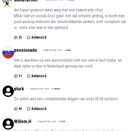
die lopen gewoon weer weg met een taakstrafje ofzo.
MAar laat ze vooral door gaan met dat irritante gedrag, er komt een
punt waarop iedereen die steuntrekkende jankers echt compleet zat
is.. eens zien wat er dan gebeurd.
2
+
Antwoord
pensionado
19 juli 2023 om 12:52
+
6465
Het is wachten op een automobilist met een uiterst kort lontje, en
daar rijden er hier in Nederland genoeg van rond.
1
+
Antwoord
plurk
19 juli 2023 om 12:43
+
149439
Ze zullen wel een complimentje krijgen van onze IQ'66 rechters.
9
+
Antwoord
Willem.H
19 juli 2023 om 12:06
+
9725