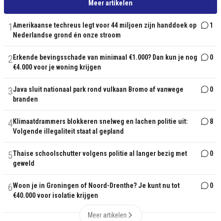
Meer artikelen
1
Amerikaanse techreus legt voor 44 miljoen zijn handdoek op
1
Nederlandse grond én onze stroom
2
Erkende bevingsschade van minimaal €1.000? Dan kun je nog
0
€4.000 voor je woning krijgen
3
Java sluit nationaal park rond vulkaan Bromo af vanwege
0
branden
4
Klimaatdrammers blokkeren snelweg en lachen politie uit:
8
Volgende illegaliteit staat al gepland
5
Thaise schoolschutter volgens politie al langer bezig met
0
geweld
6
Woon je in Groningen of Noord-Drenthe? Je kunt nu tot
0
€40.000 voor isolatie krijgen
Meer artikelen