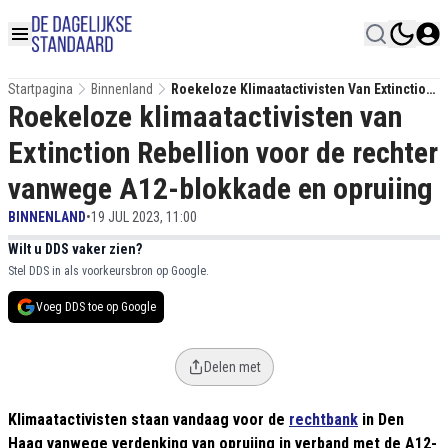
Startpagina
Binnenland
Roekeloze Klimaatactivisten Van Extinction
Roekeloze klimaatactivisten van
Rebellion Voor De Rechter Vanwege A12-
Blokkade En Opruiing
Extinction Rebellion voor de rechter
vanwege A12-blokkade en opruiing
BINNENLAND
•
19 JUL 2023, 11:00
Wilt u DDS vaker zien?
Stel DDS in als voorkeursbron op Google.
Voeg DDS toe op Google
Delen met
Klimaatactivisten staan vandaag voor de
rechtbank
in Den
Haag vanwege verdenking van opruiing in verband met de A12-