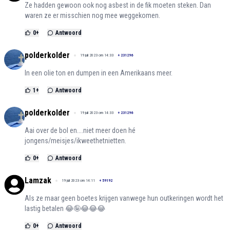
Ze hadden gewoon ook nog asbest in de fik moeten steken. Dan
waren ze er misschien nog mee weggekomen.
0
+
Antwoord
polderkolder
19 juli 2023 om 14:33
+
231296
In een olie ton en dumpen in een Amerikaans meer.
1
+
Antwoord
polderkolder
19 juli 2023 om 14:33
+
231296
Aai over de bol en....niet meer doen hé
jongens/meisjes/ikweethetnietten.
0
+
Antwoord
Lamzak
19 juli 2023 om 14:11
+
59192
Als ze maar geen boetes krijgen vanwege hun outkeringen wordt het
lastig betalen 😂🤪😂😂😂
0
+
Antwoord