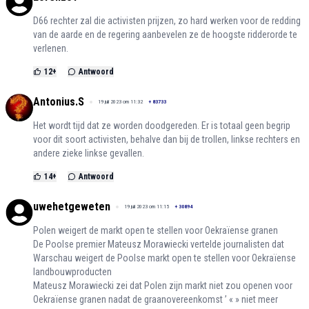
D66 rechter zal die activisten prijzen, zo hard werken voor de redding
van de aarde en de regering aanbevelen ze de hoogste ridderorde te
verlenen.
12
+
Antwoord
Antonius.S
19 juli 2023 om 11:32
+
83733
Het wordt tijd dat ze worden doodgereden. Er is totaal geen begrip
voor dit soort activisten, behalve dan bij de trollen, linkse rechters en
andere zieke linkse gevallen.
14
+
Antwoord
uwehetgeweten
19 juli 2023 om 11:15
+
30894
Polen weigert de markt open te stellen voor Oekraïense granen
De Poolse premier Mateusz Morawiecki vertelde journalisten dat
Warschau weigert de Poolse markt open te stellen voor Oekraïense
landbouwproducten
Mateusz Morawiecki zei dat Polen zijn markt niet zou openen voor
Oekraïense granen nadat de graanovereenkomst ’ « » niet meer