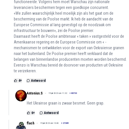
functioneerde. Volgens hem moet Warschau zijn nationale
leveranciers beschermen tegen een goedkope concurrent.
«We zullen waarschijnlijk heel moeilijk zijn als het gaat om de
bescherming van de Poolse markt. Ik heb de aandacht van de
Europese Commissie al lang gevestigd op de noodzaak om
infrastructuur te bouwen», zei de Poolse premier.
Daarnaast heeft de Poolse ambtenaar « taken » vastgesteld voor de
Amerikaanse regering en de Europese Commissie om « -
mechanismen te ontwikkelen voor de export van Oekraïense granen
naar het buitenland. De Poolse premier heeft verklaard dat de
belangen van binnenlandse producenten moeten worden beschermd.
Evenzo is Warschau bereid de doorvoer van producten uit Oekraïne
te verzekeren.
4
+
Antwoord
Antonius.S
19 juli 2023 om 11:32
+
83733
Het Ukrainse graan is zwaar besmet. Geen grap.
6
+
Antwoord
flach
19 juli 2023 om 13:46
+
27389