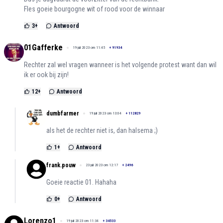
Fles goeie bourgogne wit of rood voor de winnaar
3
+
Antwoord
01Gafferke
19 juli 2023 om 11:45
+
91934
Rechter zal wel vragen wanneer is het volgende protest want dan wil
ik er ook bij zijn!
12
+
Antwoord
dumbfarmer
19 juli 2023 om 13:04
+
112829
als het de rechter niet is, dan halsema ;)
1
+
Antwoord
frank.pouw
23 juli 2023 om 12:17
+
2496
Goeie reactie 01. Hahaha
0
+
Antwoord
Lorenzo1
19 juli 2023 om 11:34
+
34533