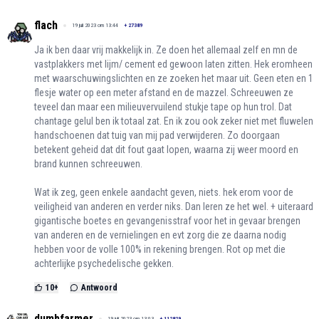
flach
19 juli 2023 om 13:44
+
27389
Ja ik ben daar vrij makkelijk in. Ze doen het allemaal zelf en mn de
vastplakkers met lijm/ cement ed gewoon laten zitten. Hek eromheen
met waarschuwingslichten en ze zoeken het maar uit. Geen eten en 1
flesje water op een meter afstand en de mazzel. Schreeuwen ze
teveel dan maar een milieuvervuilend stukje tape op hun trol. Dat
chantage gelul ben ik totaal zat. En ik zou ook zeker niet met fluwelen
handschoenen dat tuig van mij pad verwijderen. Zo doorgaan
betekent geheid dat dit fout gaat lopen, waarna zij weer moord en
brand kunnen schreeuwen.
Wat ik zeg, geen enkele aandacht geven, niets. hek erom voor de
veiligheid van anderen en verder niks. Dan leren ze het wel. + uiteraard
gigantische boetes en gevangenisstraf voor het in gevaar brengen
van anderen en de vernielingen en evt zorg die ze daarna nodig
hebben voor de volle 100% in rekening brengen. Rot op met die
achterlijke psychedelische gekken.
10
+
Antwoord
dumbfarmer
19 juli 2023 om 13:03
+
112829