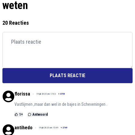
weten
20 Reacties
PLAATS REACTIE
florissa
19 juli 2023 om 17:02
+
3755
Vastlijmen ,maar dan wel in de bajes in Scheveningen .
1
+
Antwoord
antihedo
19 juli 2023 om 15:49
+
2749