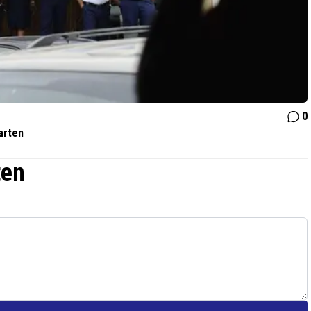
0
arten
ten