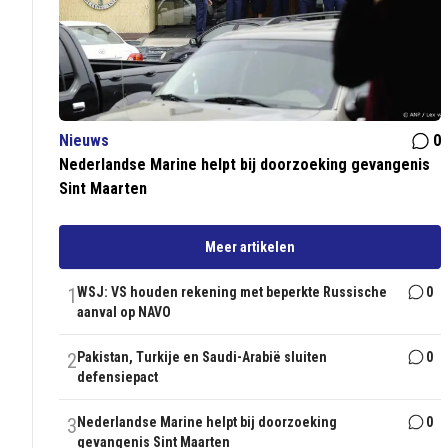
Nieuws
0
Nederlandse Marine helpt bij doorzoeking gevangenis
Sint Maarten
Meer artikelen
1
WSJ: VS houden rekening met beperkte Russische
0
aanval op NAVO
2
Pakistan, Turkije en Saudi-Arabië sluiten
0
defensiepact
3
Nederlandse Marine helpt bij doorzoeking
0
gevangenis Sint Maarten