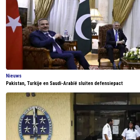
Nieuws
Pakistan, Turkije en Saudi-Arabië sluiten defensiepact