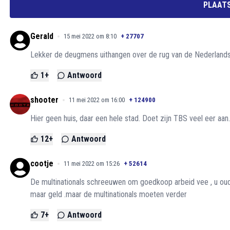
PLAATS
Gerald
15 mei 2022 om 8:10
+
27707
Lekker de deugmens uithangen over de rug van de Nederlandse
1
+
Antwoord
shooter
11 mei 2022 om 16:00
+
124900
Hier geen huis, daar een hele stad. Doet zijn TBS veel eer aan
12
+
Antwoord
cootje
11 mei 2022 om 15:26
+
52614
De multinationals schreeuwen om goedkoop arbeid vee , u oude
maar geld .maar de multinationals moeten verder
7
+
Antwoord