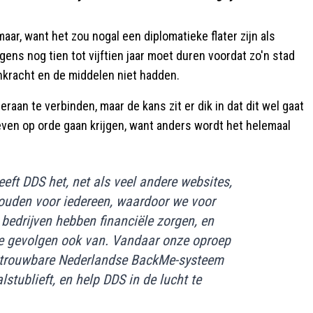
ar, want het zou nogal een diplomatieke flater zijn als
ens nog tien tot vijftien jaar moet duren voordat zo'n stad
racht en de middelen niet hadden.
raan te verbinden, maar de kans zit er dik in dat dit wel gaat
en op orde gaan krijgen, want anders wordt het helemaal
eft DDS het, net als veel andere websites,
 houden voor iedereen, waardoor we voor
bedrijven hebben financiële zorgen, en
de gevolgen ook van. Vandaar onze oproep
t betrouwbare Nederlandse BackMe-systeem
alstublieft, en help DDS in de lucht te