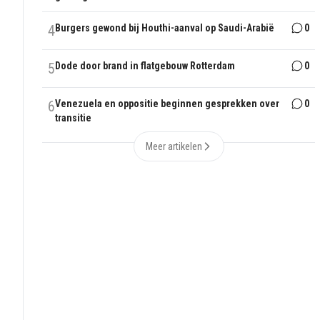
4
Burgers gewond bij Houthi-aanval op Saudi-Arabië
0
5
Dode door brand in flatgebouw Rotterdam
0
6
Venezuela en oppositie beginnen gesprekken over
0
transitie
Meer artikelen