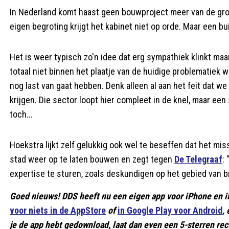
In Nederland komt haast geen bouwproject meer van de gron
eigen begroting krijgt het kabinet niet op orde. Maar een 
Het is weer typisch zo'n idee dat erg sympathiek klinkt maa
totaal niet binnen het plaatje van de huidige problematie
nog last van gaat hebben. Denk alleen al aan het feit dat 
krijgen. Die sector loopt hier compleet in de knel, maar e
toch...
Hoekstra lijkt zelf gelukkig ook wel te beseffen dat het mi
stad weer op te laten bouwen en zegt tegen
De Telegraaf
:
expertise te sturen, zoals deskundigen op het gebied van
Goed nieuws! DDS heeft nu een eigen app voor iPhone en i
voor niets in de AppStore
of
in Google Play voor Android
,
je de app hebt gedownload, laat dan even een 5-sterren rece