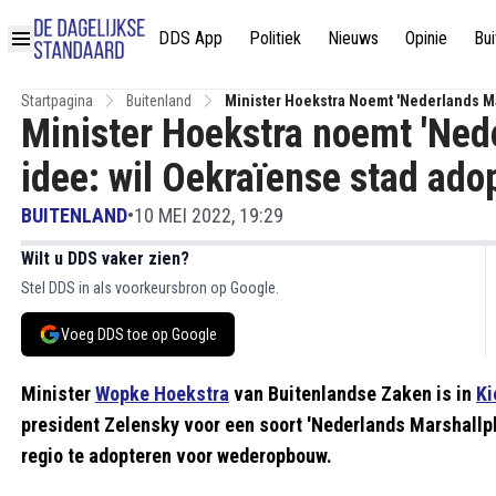
DDS App
Politiek
Nieuws
Opinie
Bui
Startpagina
Buitenland
Minister Hoekstra Noemt 'Nederlands Ma
Minister Hoekstra noemt 'Ned
Wederopbouw
idee: wil Oekraïense stad ad
BUITENLAND
•
10 MEI 2022, 19:29
Wilt u DDS vaker zien?
Stel DDS in als voorkeursbron op Google.
Voeg DDS toe op Google
Minister
Wopke Hoekstra
van Buitenlandse Zaken is in
Ki
president Zelensky voor een soort 'Nederlands Marshallpl
regio te adopteren voor wederopbouw.