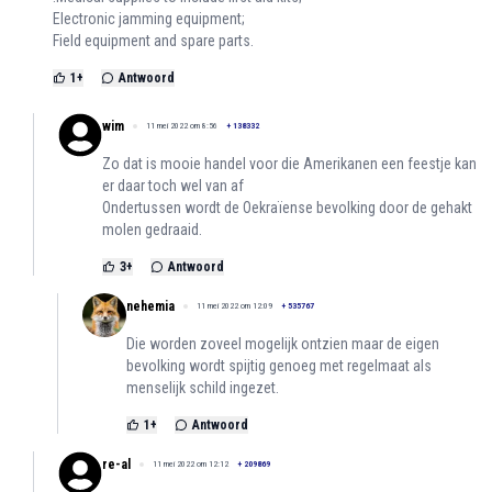
Electronic jamming equipment;
Field equipment and spare parts.
1
+
Antwoord
wim
11 mei 2022 om 8:56
+
138332
Zo dat is mooie handel voor die Amerikanen een feestje kan
er daar toch wel van af
Ondertussen wordt de Oekraïense bevolking door de gehakt
molen gedraaid.
3
+
Antwoord
nehemia
11 mei 2022 om 12:09
+
535767
Die worden zoveel mogelijk ontzien maar de eigen
bevolking wordt spijtig genoeg met regelmaat als
menselijk schild ingezet.
1
+
Antwoord
re-al
11 mei 2022 om 12:12
+
209869