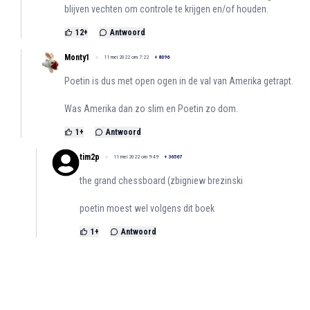
blijven vechten om controle te krijgen en/of houden.
12
+
Antwoord
Monty1
11 mei 2022 om 7:22
+
8096
Poetin is dus met open ogen in de val van Amerika getrapt.
Was Amerika dan zo slim en Poetin zo dom.
1
+
Antwoord
tim2p
11 mei 2022 om 9:49
+
36567
the grand chessboard (zbigniew brezinski
poetin moest wel volgens dit boek
1
+
Antwoord