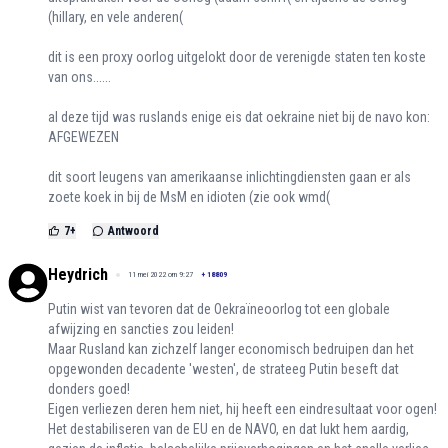
(hillary, en vele anderen(
dit is een proxy oorlog uitgelokt door de verenigde staten ten koste
van ons......
al deze tijd was ruslands enige eis dat oekraine niet bij de navo kon:
AFGEWEZEN
dit soort leugens van amerikaanse inlichtingdiensten gaan er als
zoete koek in bij de MsM en idioten (zie ook wmd(
7
+
Antwoord
Heydrich
11 mei 2022 om 9:27
+
18809
Putin wist van tevoren dat de Oekraïneoorlog tot een globale
afwijzing en sancties zou leiden!
Maar Rusland kan zichzelf langer economisch bedruipen dan het
opgewonden decadente 'westen', de strateeg Putin beseft dat
donders goed!
Eigen verliezen deren hem niet, hij heeft een eindresultaat voor ogen!
Het destabiliseren van de EU en de NAVO, en dat lukt hem aardig,