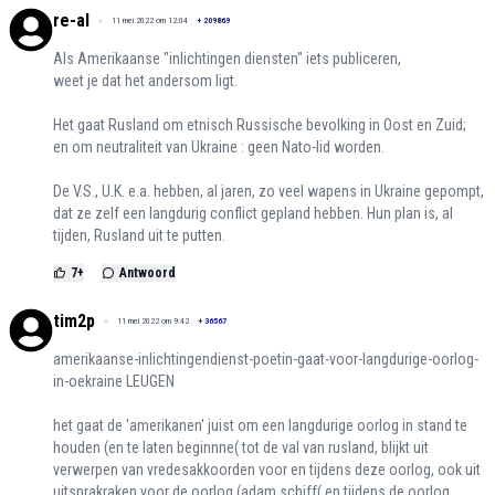
re-al
11 mei 2022 om 12:04
+
209869
Als Amerikaanse "inlichtingen diensten" iets publiceren,
weet je dat het andersom ligt.
Het gaat Rusland om etnisch Russische bevolking in Oost en Zuid;
en om neutraliteit van Ukraine : geen Nato-lid worden.
De V.S., U.K. e.a. hebben, al jaren, zo veel wapens in Ukraine gepompt,
dat ze zelf een langdurig conflict gepland hebben. Hun plan is, al
tijden, Rusland uit te putten.
7
+
Antwoord
tim2p
11 mei 2022 om 9:42
+
36567
amerikaanse-inlichtingendienst-poetin-gaat-voor-langdurige-oorlog-
in-oekraine LEUGEN
het gaat de 'amerikanen' juist om een langdurige oorlog in stand te
houden (en te laten beginnne( tot de val van rusland, blijkt uit
verwerpen van vredesakkoorden voor en tijdens deze oorlog, ook uit
uitsprakraken voor de oorlog (adam schiff( en tijdens de oorlog