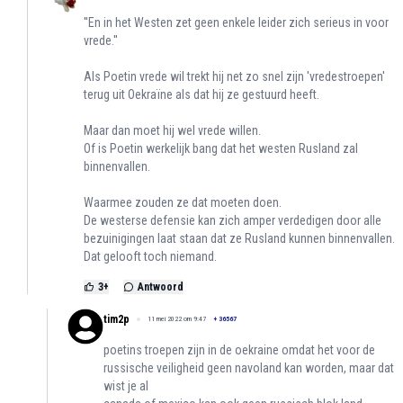
''En in het Westen zet geen enkele leider zich serieus in voor
vrede.''
Als Poetin vrede wil trekt hij net zo snel zijn 'vredestroepen'
terug uit Oekraïne als dat hij ze gestuurd heeft.
Maar dan moet hij wel vrede willen.
Of is Poetin werkelijk bang dat het westen Rusland zal
binnenvallen.
Waarmee zouden ze dat moeten doen.
De westerse defensie kan zich amper verdedigen door alle
bezuinigingen laat staan dat ze Rusland kunnen binnenvallen.
Dat gelooft toch niemand.
3
+
Antwoord
tim2p
11 mei 2022 om 9:47
+
36567
poetins troepen zijn in de oekraine omdat het voor de
russische veiligheid geen navoland kan worden, maar dat
wist je al