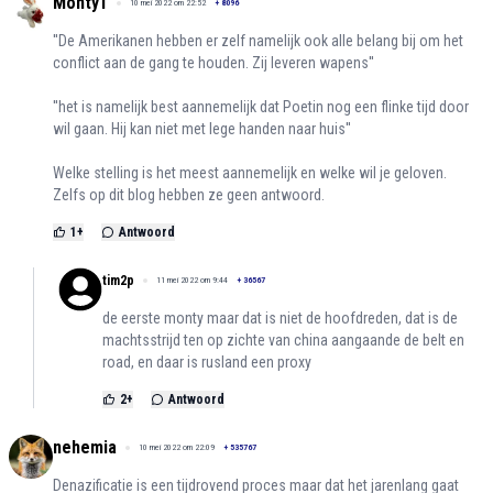
Monty1
10 mei 2022 om 22:52
+
8096
''De Amerikanen hebben er zelf namelijk ook alle belang bij om het
conflict aan de gang te houden. Zij leveren wapens''
''het is namelijk best aannemelijk dat Poetin nog een flinke tijd door
wil gaan. Hij kan niet met lege handen naar huis''
Welke stelling is het meest aannemelijk en welke wil je geloven.
Zelfs op dit blog hebben ze geen antwoord.
1
+
Antwoord
tim2p
11 mei 2022 om 9:44
+
36567
de eerste monty maar dat is niet de hoofdreden, dat is de
machtsstrijd ten op zichte van china aangaande de belt en
road, en daar is rusland een proxy
2
+
Antwoord
nehemia
10 mei 2022 om 22:09
+
535767
Denazificatie is een tijdrovend proces maar dat het jarenlang gaat