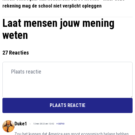
rekening mag de school niet verplicht opleggen
Laat mensen jouw mening
weten
27 Reacties
PLAATS REACTIE
Duke1
12 mei 2022 om 12:42
+
32713
Zou het kunnen dat America een groot economisch belang hebben