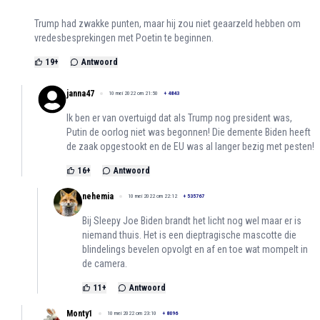
Trump had zwakke punten, maar hij zou niet geaarzeld hebben om
vredesbesprekingen met Poetin te beginnen.
19
+
Antwoord
janna47
10 mei 2022 om 21:50
+
4843
Ik ben er van overtuigd dat als Trump nog president was,
Putin de oorlog niet was begonnen! Die demente Biden heeft
de zaak opgestookt en de EU was al langer bezig met pesten!
16
+
Antwoord
nehemia
10 mei 2022 om 22:12
+
535767
Bij Sleepy Joe Biden brandt het licht nog wel maar er is
niemand thuis. Het is een dieptragische mascotte die
blindelings bevelen opvolgt en af en toe wat mompelt in
de camera.
11
+
Antwoord
Monty1
10 mei 2022 om 23:10
+
8096