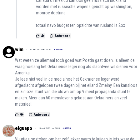
canada of mexico kan ook geen russisch blok land
worden met russische wapens gericht op washington,
monroe doctrine
totaal navo budget ten opzichte van rusland is 2ox
4
+
Antwoord
wim
10 mei 2022 om 20:46
+
138332
Wat weten ze allemaal toch goed wat Poetin gaat doen. Is alleen de
vraag hoelang het Oekraïense leger nog als slachtvee wil dienen voor
Amerika.
Je lees niet veel in de media hoe het Oekraïense leger werd
afgeslacht afgelopen twee dagen bij het eiland Zmeiny. Een kansloos
en zinloze stunt van die clown om op 9 meid propaganda stunt te
maken. Meer dan 50 menslevens gekost aan Oekraïners en veel
materieel.
9
+
Antwoord
elguapo
10 mei 2022 om 20:08
+
53256
Vuurtjes opstoken om het zelf lekker warm te krijgen is iets waar de