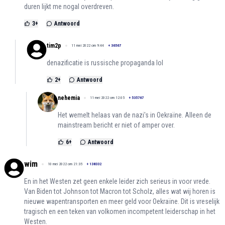
duren lijkt me nogal overdreven.
3
+
Antwoord
tim2p
11 mei 2022 om 9:44
+
36567
denazificatie is russische propaganda lol
2
+
Antwoord
nehemia
11 mei 2022 om 12:05
+
535767
Het wemelt helaas van de nazi's in Oekraïne. Alleen de
mainstream bericht er niet of amper over.
6
+
Antwoord
wim
10 mei 2022 om 21:35
+
138332
En in het Westen zet geen enkele leider zich serieus in voor vrede.
Van Biden tot Johnson tot Macron tot Scholz, alles wat wij horen is
nieuwe wapentransporten en meer geld voor Oekraïne. Dit is vreselijk
tragisch en een teken van volkomen incompetent leiderschap in het
Westen.