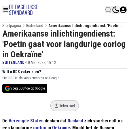
Startpagina
Buitenland
Amerikaanse Inlichtingendienst: 'Poetin
Amerikaanse inlichtingendienst:
Gaat Voor Langdurige Oorlog In Oekraïne'
'Poetin gaat voor langdurige oorlog
in Oekraïne'
BUITENLAND
•
10 MEI 2022, 18:12
Wilt u DDS vaker zien?
Stel DDS in als voorkeursbron op Google.
Voeg DDS toe op Google
Delen met
De
Verenigde Staten
denken dat
Rusland
zich voorbereidt op
een langdurige
oorlog
in
Oekraïne
. Mocht het de Russen