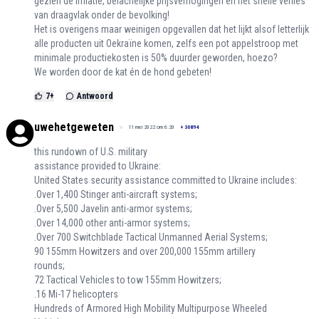
gezien de inflatie, belachelijke prijsverhogingen en het snelle verlies
van draagvlak onder de bevolking!
Het is overigens maar weinigen opgevallen dat het lijkt alsof letterlijk
alle producten uit Oekraïne komen, zelfs een pot appelstroop met
minimale productiekosten is 50% duurder geworden, hoezo?
We worden door de kat én de hond gebeten!
7
+
Antwoord
uwehetgeweten
11 mei 2022 om 6:20
+
30894
this rundown of U.S. military
assistance provided to Ukraine:
United States security assistance committed to Ukraine includes:
.Over 1,400 Stinger anti-aircraft systems;
.Over 5,500 Javelin anti-armor systems;
.Over 14,000 other anti-armor systems;
.Over 700 Switchblade Tactical Unmanned Aerial Systems;
90 155mm Howitzers and over 200,000 155mm artillery
rounds;
72 Tactical Vehicles to tow 155mm Howitzers;
.16 Mi-17 helicopters
Hundreds of Armored High Mobility Multipurpose Wheeled