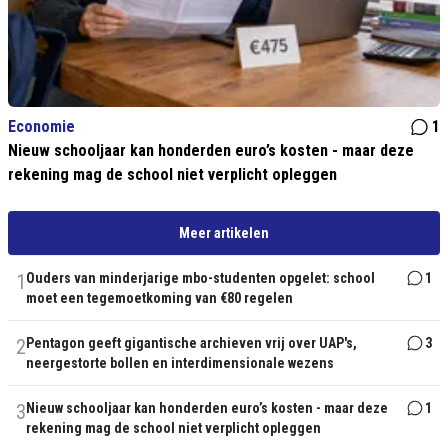
Economie
1
Nieuw schooljaar kan honderden euro’s kosten - maar deze
rekening mag de school niet verplicht opleggen
Meer artikelen
1
Ouders van minderjarige mbo-studenten opgelet: school
1
moet een tegemoetkoming van €80 regelen
2
Pentagon geeft gigantische archieven vrij over UAP's,
3
neergestorte bollen en interdimensionale wezens
3
Nieuw schooljaar kan honderden euro’s kosten - maar deze
1
rekening mag de school niet verplicht opleggen