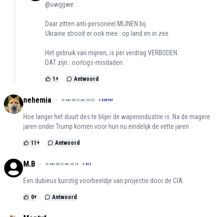
@uwggwe :
Daar zitten anti-personeel MIJNEN bij.
Ukraine strooit er ook mee : op land en in zee.
Het gebruik van mijnen, is per verdrag VERBODEN.
DAT zijn : oorlogs-misdaden.
1
+
Antwoord
nehemia
10 mei 2022 om 23:52
+
535767
Hoe langer het duurt des te blijer de wapenindustrie is. Na de magere
jaren onder Trump komen voor hun nu eindelijk de vette jaren.
11
+
Antwoord
M.B
10 mei 2022 om 23:14
+
412
Een dubieus kunstig voorbeeldje van projectie door de CIA.
0
+
Antwoord