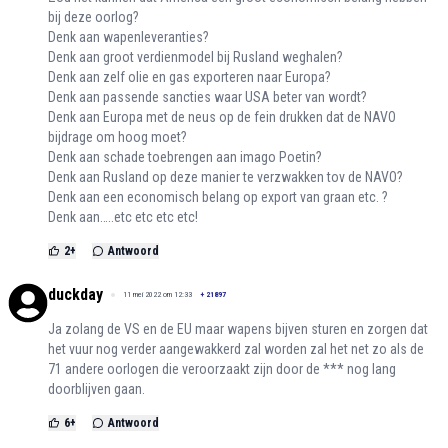
bij deze oorlog?
Denk aan wapenleveranties?
Denk aan groot verdienmodel bij Rusland weghalen?
Denk aan zelf olie en gas exporteren naar Europa?
Denk aan passende sancties waar USA beter van wordt?
Denk aan Europa met de neus op de fein drukken dat de NAVO
bijdrage om hoog moet?
Denk aan schade toebrengen aan imago Poetin?
Denk aan Rusland op deze manier te verzwakken tov de NAVO?
Denk aan een economisch belang op export van graan etc. ?
Denk aan…..etc etc etc etc!
2
+
Antwoord
duckday
11 mei 2022 om 12:33
+
21897
Ja zolang de VS en de EU maar wapens bijven sturen en zorgen dat
het vuur nog verder aangewakkerd zal worden zal het net zo als de
71 andere oorlogen die veroorzaakt zijn door de *** nog lang
doorblijven gaan.
6
+
Antwoord