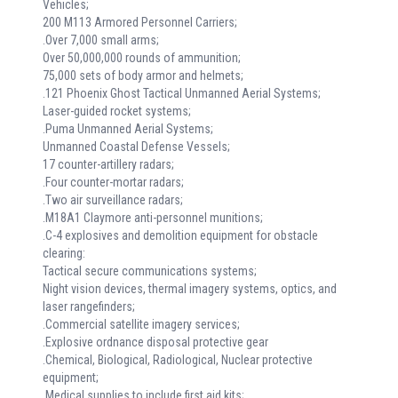
Vehicles;
200 M113 Armored Personnel Carriers;
.Over 7,000 small arms;
Over 50,000,000 rounds of ammunition;
75,000 sets of body armor and helmets;
.121 Phoenix Ghost Tactical Unmanned Aerial Systems;
Laser-guided rocket systems;
.Puma Unmanned Aerial Systems;
Unmanned Coastal Defense Vessels;
17 counter-artillery radars;
.Four counter-mortar radars;
.Two air surveillance radars;
.M18A1 Claymore anti-personnel munitions;
.C-4 explosives and demolition equipment for obstacle
clearing:
Tactical secure communications systems;
Night vision devices, thermal imagery systems, optics, and
laser rangefinders;
.Commercial satellite imagery services;
.Explosive ordnance disposal protective gear
.Chemical, Biological, Radiological, Nuclear protective
equipment;
.Medical supplies to include first aid kits;