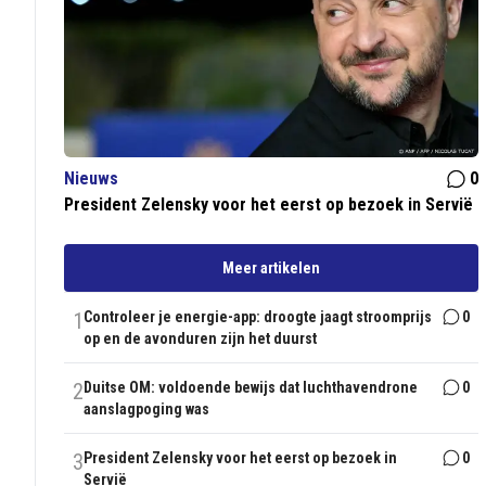
Nieuws
0
President Zelensky voor het eerst op bezoek in Servië
Meer artikelen
1
Controleer je energie-app: droogte jaagt stroomprijs
0
op en de avonduren zijn het duurst
2
Duitse OM: voldoende bewijs dat luchthavendrone
0
aanslagpoging was
3
President Zelensky voor het eerst op bezoek in
0
Servië