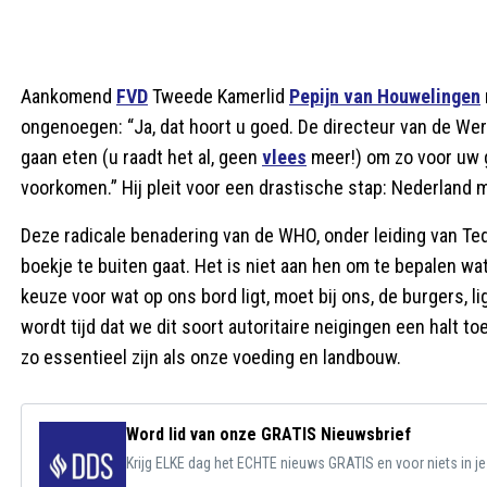
Aankomend
FVD
Tweede Kamerlid
Pepijn van Houwelingen
ongenoegen: “Ja, dat hoort u goed. De directeur van de We
gaan eten (u raadt het al, geen
vlees
meer!) om zo voor uw g
voorkomen.” Hij pleit voor een drastische stap: Nederland 
Deze radicale benadering van de WHO, onder leiding van Tedr
boekje te buiten gaat. Het is niet aan hen om te bepalen 
keuze voor wat op ons bord ligt, moet bij ons, de burgers, li
wordt tijd dat we dit soort autoritaire neigingen een halt 
zo essentieel zijn als onze voeding en landbouw.
Word lid van onze GRATIS Nieuwsbrief
Krijg ELKE dag het ECHTE nieuws GRATIS en voor niets in j