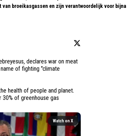
 van broeikasgassen en zijn verantwoordelijk voor bijna
reyesus, declares war on meat 
e name of fighting "climate 
e health of people and planet. 
r 30% of greenhouse gas 
Watch on X