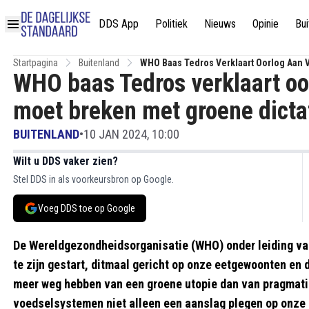
DDS App
Politiek
Nieuws
Opinie
Bui
Startpagina
Buitenland
WHO Baas Tedros Verklaart Oorlog Aan V
WHO baas Tedros verklaart oo
moet breken met groene dictat
BUITENLAND
•
10 JAN 2024, 10:00
Wilt u DDS vaker zien?
Stel DDS in als voorkeursbron op Google.
Voeg DDS toe op Google
De Wereldgezondheidsorganisatie (WHO) onder leiding va
te zijn gestart, ditmaal gericht op onze eetgewoonten en 
meer weg hebben van een groene utopie dan van pragmati
voedselsystemen niet alleen een aanslag plegen op onze 