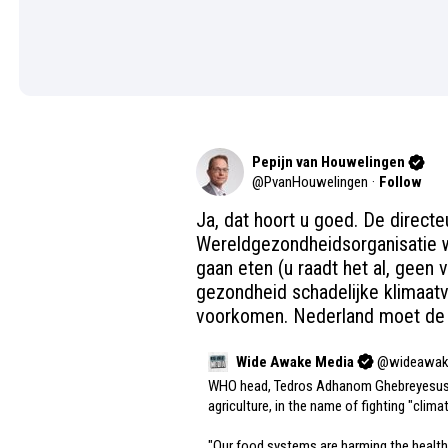
Pepijn van Houwelingen
@
PvanHouwelingen
·
Follow
Ja, dat hoort u goed. De directe
Wereldgezondheidsorganisatie w
gaan eten (u raadt het al, geen 
gezondheid schadelijke klimaatve
voorkomen. Nederland moet de 
Wide Awake Media
@
wideawak
WHO head, Tedros Adhanom Ghebreyesus, d
agriculture, in the name of fighting "clima
"Our food systems are harming the health