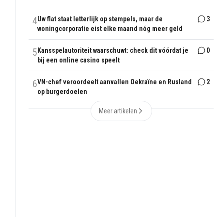
4
Uw flat staat letterlijk op stempels, maar de
3
woningcorporatie eist elke maand nóg meer geld
5
Kansspelautoriteit waarschuwt: check dit vóórdat je
0
bij een online casino speelt
6
VN-chef veroordeelt aanvallen Oekraïne en Rusland
2
op burgerdoelen
Meer artikelen