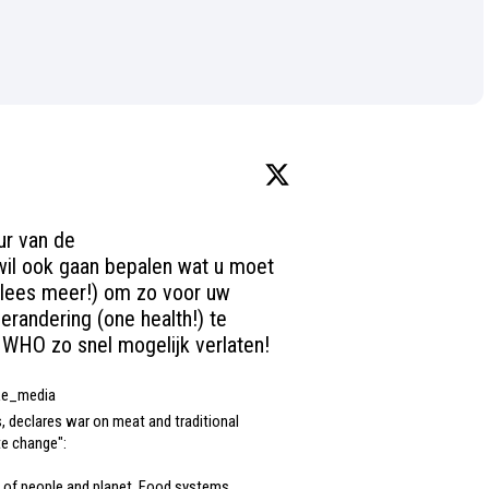
ur van de 
il ook gaan bepalen wat u moet 
vlees meer!) om zo voor uw 
randering (one health!) te 
WHO zo snel mogelijk verlaten!
e_media
eclares war on meat and traditional 
te change":

 of people and planet. Food systems 