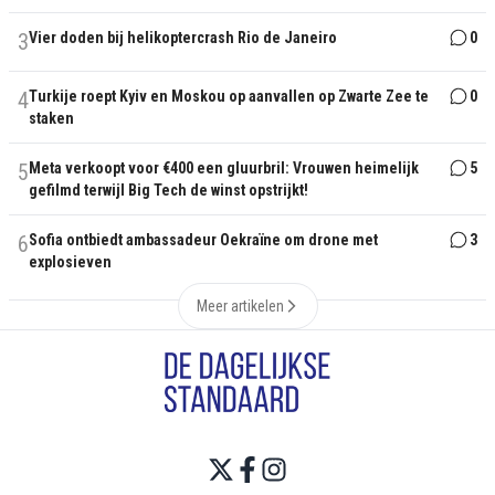
3
Vier doden bij helikoptercrash Rio de Janeiro
0
4
Turkije roept Kyiv en Moskou op aanvallen op Zwarte Zee te
0
staken
5
Meta verkoopt voor €400 een gluurbril: Vrouwen heimelijk
5
gefilmd terwijl Big Tech de winst opstrijkt!
6
Sofia ontbiedt ambassadeur Oekraïne om drone met
3
explosieven
Meer artikelen