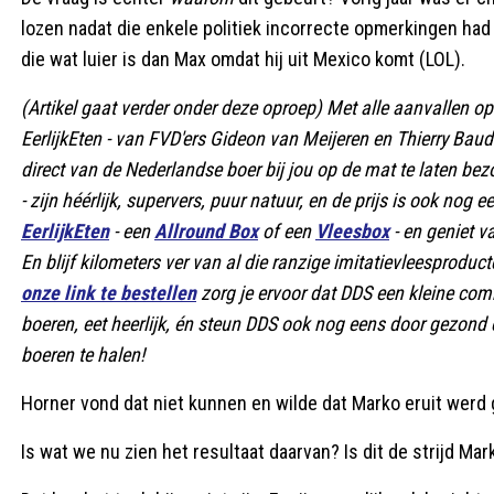
lozen nadat die enkele politiek incorrecte opmerkingen had
die wat luier is dan Max omdat hij uit Mexico komt (LOL).
(Artikel gaat verder onder deze oproep) Met alle aanvallen op 
EerlijkEten - van FVD'ers Gideon van Meijeren en Thierry Baud
direct van de Nederlandse boer bij jou op de mat te laten bezo
- zijn héérlijk, supervers, puur natuur, en de prijs is ook nog 
EerlijkEten
- een
Allround Box
of een
Vleesbox
- en geniet v
En blijf kilometers ver van al die ranzige imitatievleesprod
onze link te bestellen
zorg je ervoor dat DDS een kleine commis
boeren, eet heerlijk, én steun DDS ook nog eens door gezond 
boeren te halen!
Horner vond dat niet kunnen en wilde dat Marko eruit werd
Is wat we nu zien het resultaat daarvan? Is dit de strijd M