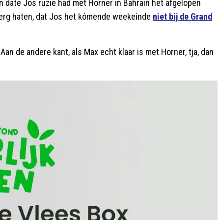
hten date Jos ruzie had met Horner in Bahrain het afgelopen
 erg haten, dat Jos het kómende weekeinde
niet bij de Grand
an de andere kant, als Max echt klaar is met Horner, tja, dan