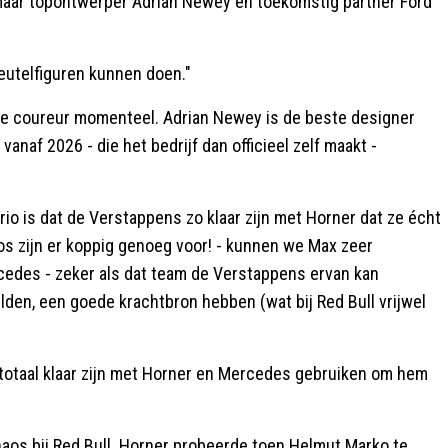
 maar topontwerper Adrian Newey én toekomstig partner Ford
eutelfiguren kunnen doen."
este coureur momenteel. Adrian Newey is de beste designer
anaf 2026 - die het bedrijf dan officieel zelf maakt -
io is dat de Verstappens zo klaar zijn met Horner dat ze écht
 Jos zijn er koppig genoeg voor! - kunnen we Max zeer
rcedes - zeker als dat team de Verstappens ervan kan
lden, een goede krachtbron hebben (wat bij Red Bull vrijwel
 totaal klaar zijn met Horner en Mercedes gebruiken om hem
haos bij Red Bull. Horner probeerde toen Helmut Marko te