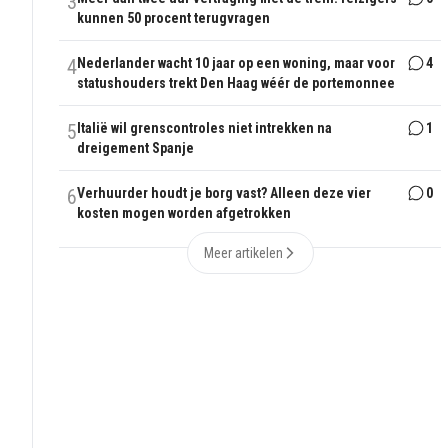
3
kunnen 50 procent terugvragen
4
Nederlander wacht 10 jaar op een woning, maar voor
4
statushouders trekt Den Haag wéér de portemonnee
5
Italië wil grenscontroles niet intrekken na
1
dreigement Spanje
6
Verhuurder houdt je borg vast? Alleen deze vier
0
kosten mogen worden afgetrokken
Meer artikelen