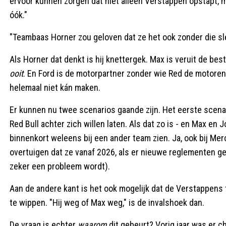
ervoor kunnen zorgen dat niet alleen Verstappen opstapt,
óók."
"Teambaas Horner zou geloven dat ze het ook zonder die sl
Als Horner dat denkt is hij knettergek. Max is veruit de b
ooit
. En Ford is de motorpartner zonder wie Red de motoren v
helemaal niet kán maken.
Er kunnen nu twee scenarios gaande zijn. Het eerste scenar
Red Bull achter zich willen laten. Als dat zo is - en Max en
binnenkort weleens bij een ander team zien. Ja, ook bij Me
overtuigen dat ze vanaf 2026, als er nieuwe reglementen ge
zeker een probleem wordt).
Aan de andere kant is het ook mogelijk dat de Verstappens
te wippen. "Hij weg of Max weg," is de invalshoek dan.
De vraag is echter
waarom
dit gebeurt? Vorig jaar was er c