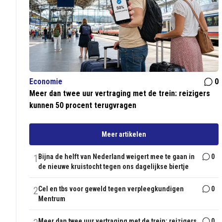
Economie
0
Meer dan twee uur vertraging met de trein: reizigers
kunnen 50 procent terugvragen
Meer artikelen
1
Bijna de helft van Nederland weigert mee te gaan in
0
de nieuwe kruistocht tegen ons dagelijkse biertje
2
Cel en tbs voor geweld tegen verpleegkundigen
0
Mentrum
Meer dan twee uur vertraging met de trein: reizigers
0