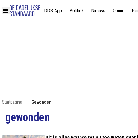
DDS App
Politiek
Nieuws
Opinie
Bui
Startpagina
Gewonden
gewonden
Dit is alles wat we tot nu toe weten over