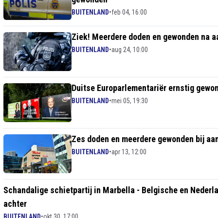
BUITENLAND
•
feb 04, 16:00
Ziek! Meerdere doden en gewonden na aan
BUITENLAND
•
aug 24, 10:00
Duitse Europarlementariër ernstig gewo
BUITENLAND
•
mei 05, 19:30
Zes doden en meerdere gewonden bij aa
BUITENLAND
•
apr 13, 12:00
Schandalige schietpartij in Marbella - Belgische en Neder
achter
BUITENLAND
•
okt 30, 17:00