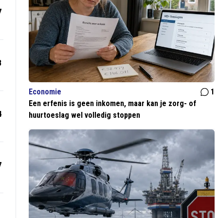
7
8
Economie
1
Een erfenis is geen inkomen, maar kan je zorg- of
4
huurtoeslag wel volledig stoppen
7