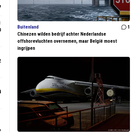
7
g
Buitenland
1
0
Chinezen wilden bedrijf achter Nederlandse
offshorevluchten overnemen, maar België moest
ingrijpen
2
4
2