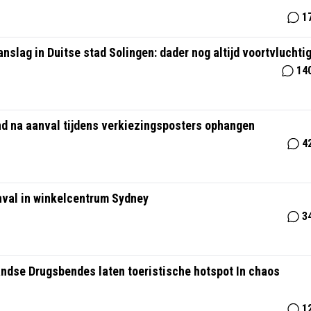
1
slag in Duitse stad Solingen: dader nog altijd voortvluchti
14
nd na aanval tijdens verkiezingsposters ophangen
4
nval in winkelcentrum Sydney
3
landse Drugsbendes laten toeristische hotspot In chaos
1