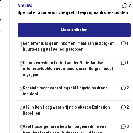
Nieuws
2
Speciale radar voor vliegveld Leipzig na drone-incident
7
Meer artikelen
1
Een erfenis is geen inkomen, maar kan je zorg- of
1
huurtoeslag wel volledig stoppen
2
Chinezen wilden bedrijf achter Nederlandse
1
offshorevluchten overnemen, maar België moest
ingrijpen
3
Speciale radar voor vliegveld Leipzig na drone-
2
incident
4
A12 in Den Haag weer vrij na blokkade Extinction
2
Rebellion
5
Veel huiseigenaren betalen ongemerkt te veel
0
hypotheekrente - controleer je risicoklasse