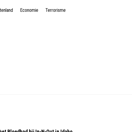
tenland
Economie
Terrorisme
 het Bloedbad bij In-N-Out in Idaho