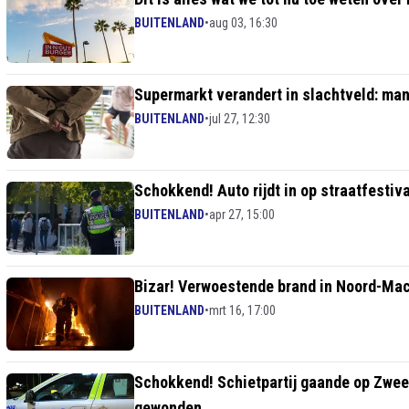
BUITENLAND
•
aug 03, 16:30
Supermarkt verandert in slachtveld: man
BUITENLAND
•
jul 27, 12:30
Schokkend! Auto rijdt in op straatfestiv
BUITENLAND
•
apr 27, 15:00
Bizar! Verwoestende brand in Noord-Mac
BUITENLAND
•
mrt 16, 17:00
Schokkend! Schietpartij gaande op Zwee
gewonden