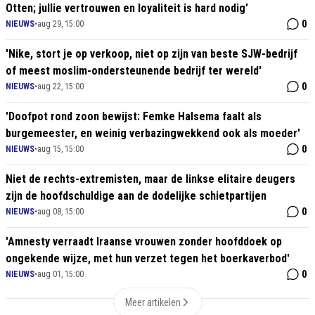
Otten; jullie vertrouwen en loyaliteit is hard nodig'
0
NIEUWS
•
aug 29, 15:00
'Nike, stort je op verkoop, niet op zijn van beste SJW-bedrijf
of meest moslim-ondersteunende bedrijf ter wereld'
0
NIEUWS
•
aug 22, 15:00
'Doofpot rond zoon bewijst: Femke Halsema faalt als
burgemeester, en weinig verbazingwekkend ook als moeder'
0
NIEUWS
•
aug 15, 15:00
Niet de rechts-extremisten, maar de linkse elitaire deugers
zijn de hoofdschuldige aan de dodelijke schietpartijen
0
NIEUWS
•
aug 08, 15:00
'Amnesty verraadt Iraanse vrouwen zonder hoofddoek op
ongekende wijze, met hun verzet tegen het boerkaverbod'
0
NIEUWS
•
aug 01, 15:00
Meer artikelen