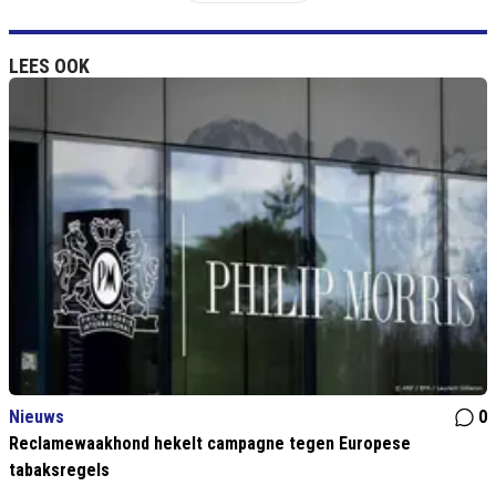
LEES OOK
Nieuws
0
Reclamewaakhond hekelt campagne tegen Europese
tabaksregels