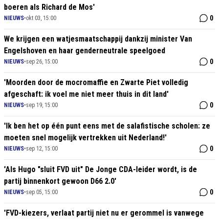
boeren als Richard de Mos'
0
NIEUWS
•
okt 03, 15:00
We krijgen een watjesmaatschappij dankzij minister Van
Engelshoven en haar genderneutrale speelgoed
0
NIEUWS
•
sep 26, 15:00
'Moorden door de mocromaffie en Zwarte Piet volledig
afgeschaft: ik voel me niet meer thuis in dit land'
0
NIEUWS
•
sep 19, 15:00
'Ik ben het op één punt eens met de salafistische scholen: ze
moeten snel mogelijk vertrekken uit Nederland!'
0
NIEUWS
•
sep 12, 15:00
'Als Hugo "sluit FVD uit" De Jonge CDA-leider wordt, is de
partij binnenkort gewoon D66 2.0'
0
NIEUWS
•
sep 05, 15:00
'FVD-kiezers, verlaat partij niet nu er gerommel is vanwege