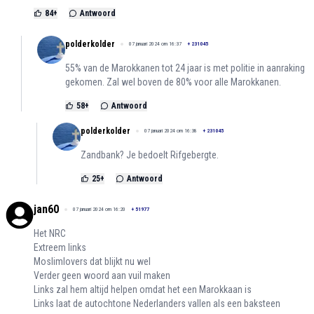
84
+
Antwoord
polderkolder
07 januari 2024 om 16:37
+
231045
55% van de Marokkanen tot 24 jaar is met politie in aanraking
gekomen. Zal wel boven de 80% voor alle Marokkanen.
58
+
Antwoord
polderkolder
07 januari 2024 om 16:38
+
231045
Zandbank? Je bedoelt Rifgebergte.
25
+
Antwoord
jan60
07 januari 2024 om 16:20
+
51977
Het NRC
Extreem links
Moslimlovers dat blijkt nu wel
Verder geen woord aan vuil maken
Links zal hem altijd helpen omdat het een Marokkaan is
Links laat de autochtone Nederlanders vallen als een baksteen