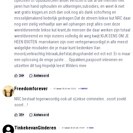
oplichten of opblazen,een ander verschil is dat al die mensen niet
jaren hun hand ophouden en uitkeringen,subsidies, en weet ik niet
wat gratis krijgen,en zich dan ook nog als dank schofterig en
misselijkmakend liederlijk gedragen.Dat de xtreem linkse kut NRC daar
nog een zielig verhaaltje aan wil ophangen zegt alles over deze
wereldvreemde linkse kut krant,de mensen die daar werken zijn totaal
wereldvreemd en mijn inziens volledig de weg kwijt.KIJK EENS OM JE
HEEN IDIOTEN. marrokanen zijn over vertegenwoordigd in alle meest
walgelijke misdaden die je maar kunt bedenken.Van
moord,verkrachtig Inbraak,diefstal,drugshandel ect ect ect. Er is maar
een oplossing de enige juiste......Oppakken,paspoort inleveren en
uitzetten dit tuig.Hopelijk leest Wilders mee
34
+
Antwoord
Freedomforever
07 januari 2024 om 22:02
+
184939
NRC bestaat tegenwoordig ook uit sLinkse criminelen...soort zoekt
soort....!
35
+
Antwoord
TinkekevanGinderen
07 januari 2024 om 19:49
+
1034