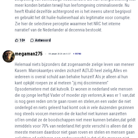
meer konden betalen terwijl hun leefomgeving criminaliseerde. Nu
heeft Khalid dezelfde achtergrond en is het ineens uiterst begripvol
en gebruikt het dit huilie-huilieverhaal als legitimatie voor corruptie.
Zie hier de selectieve perceptie waarmee het NRC het interne
narratief van de Nederlander al decennia bestookt.
10
+
Antwoord
megaman275
08 januari 2024 om 4:37
+
55783
Helemaal niets bijzonders dat zogenaamde zielige leven van meneer
Kasem. Marrokaantjes vinden zichzelf ALTIJD heel zielig,Alles en
iedereen is overal schuld aan behalve hunzelf.Als je alleen al hun
kant opkijkt roepen ze al meteen "jij mij discrimineren"
Opsodemietere met dat kutvolk. Er wonen in nederland vele mensen
die op jonge leeftijd Vader of moeder zijn verloren,ik was er 1 van,dat
is nog geen reden om te gaan roven en stelen,en een vader die niet
onderlegd en niets geleerd had komt ook in vele duizenden gezinnen
nog steeds voor,en mensen die de kachel niet kunnen aanzetten
of/en omdat ze de boodschappen niet meer kunnen betalen,dat geldt
inmiddels voor 70% van nederland.Het grote verschil is alleen dat de
meeste mensen daardoor niet gaan roven en stelen en mensen gaan