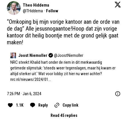
Theo Hiddema
@
THiddema
·
Follow
“Omkoping bij mijn vorige kantoor aan de orde van 
de dag” Alle jesusnogaantoe!Hoop dat zijn vorige 
kantoor dit heilig boontje met de grond gelijk gaat 
maken!
Joost Niemoller
@
JoostNiemoller
NRC steekt Khalid hart onder de riem in dit merkwaardig 
getimede slijmstuk: 'steeds weer tegenslagen, maar hij kwam er 
altijd sterker uit.' Wat voor lobby zit hier nu weer achter? 
nrc.nl/nieuws/2024/01…
7:26 PM · Jan 6, 2024
1.1K
Reply
Copy link
Read 45 replies