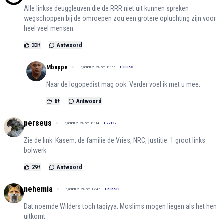
Alle linkse deuggleuven die de RRR niet uit kunnen spreken
wegschoppen bij de omroepen zou een grotere opluchting zijn voor
heel veel mensen.
33
+
Antwoord
Mbappe
07 januari 2024 om 19:55
+
93068
Naar de logopedist mag ook. Verder voel ik met u mee.
6
+
Antwoord
perseus
07 januari 2024 om 19:14
+
22192
Zie de link. Kasem, de familie de Vries, NRC, justitie: 1 groot links
bolwerk
29
+
Antwoord
nehemia
07 januari 2024 om 17:45
+
535699
Dat noemde Wilders toch taqiyya. Moslims mogen liegen als het hen
uitkomt.