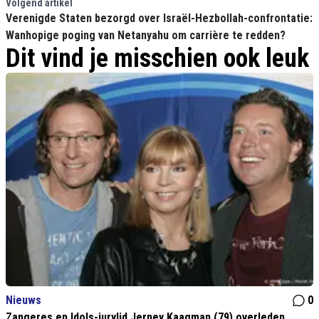
te melden
Volgend artikel
Verenigde Staten bezorgd over Israël-Hezbollah-confrontatie:
Wanhopige poging van Netanyahu om carrière te redden?
Dit vind je misschien ook leuk
Nieuws
0
Zangeres en Idols-jurylid Jerney Kaagman (79) overleden