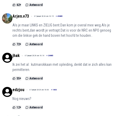
62
+
Antwoord
Arjen.v73
07 januari 2024 om 16:19
+
49885
Als je maar LINKS en ZIELIG bent.Dan kom je overal mee weg.Als je
rechts bent,dan wordt je vertrapt.Dat is voor de NRC en NPO genoeg
om die linkse gek de hand boven het hoofd te houden..
72
+
Antwoord
jhak
07 januari 2024 om 16:14
+
20885
Ik zei het al : kutmarokkaan met opleiding, denkt dat ie zich alles kan
permitteren.
55
+
Antwoord
edzjou
07 januari 2024 om 16:06
+
1603
Nog nieuws?
12
+
Antwoord