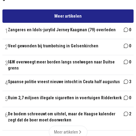
Meer artikelen
1
Zangeres en Idols-jurylid Jerney Kaagman (79) overleden
0
2
Veel gewonden bij trambotsing in Gelsenkirchen
0
3
I&W overweegt meer borden langs snelwegen naar Duitse
0
grens
4
Spaanse politie vreest nieuwe intocht in Ceuta half augustus
3
5
Ruim 2,7 miljoen illegale sigaretten in voertuigen Ridderkerk
0
6
De bodem schreeuwt om uitstel, maar de Haagse kalender
2
zegt dat de boer moet doorwerken
Meer artikelen