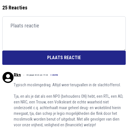
25 Reacties
PLAATS REACTIE
Rkn
08 januari 2024 om 19:34
+
20296
Typisch moslimgedrag. Altijd weer terugvallen in de slachtofferrol.
Tja, en als je dat als een NPO (behoudens ON) hebt, een RTL, een AD,
een NRC, een Trouw, een Volkskrant de echte waarheid niet
onderzoekt c.q. achterhaalt maar geheel deug- en wokeblind hierin
meegaat, tja, dan schep je legio mogelijkheden die flink door het
moslimvolk worden benut of uitgebuit. Met alle gevolgen van dien
voor onze vrijheid, veiligheid en (financiële) welzijn!