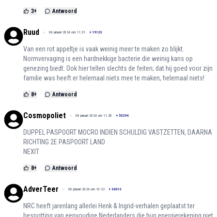
3
+
Antwoord
Ruud
08 januari 2024 om 11:31
+
19123
Van een rot appeltje is vaak weinig meer te maken zo blijkt.
Normvervaging is een hardnekkige bacterie die weinig kans op
genezing biedt. Ook hier tellen slechts de feiten; dat hij goed voor zijn
familie was heeft er helemaal niets mee te maken, helemaal niets!
8
+
Antwoord
Cosmopoliet
08 januari 2024 om 11:28
+
55294
DUPPEL PASPOORT MOCRO INDIEN SCHULDIG VASTZETTEN, DAARNA
RICHTING 2E PASPOORT LAND
NEXIT
8
+
Antwoord
AdverTeer
08 januari 2024 om 10:22
+
34313
NRC heeft jarenlang allerlei Henk & Ingrid-verhalen geplaatst ter
bespotting van eenvoudige Nederlanders die hun energierekening niet