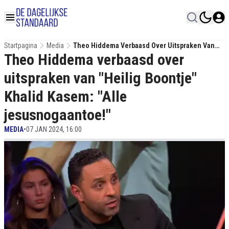
Startpagina
Media
Theo Hiddema Verbaasd Over Uitspraken Van
Theo Hiddema verbaasd over
"Heilig Boontje" Khalid Kasem: "Alle
Jesusnogaantoe!"
uitspraken van "Heilig Boontje"
Khalid Kasem: "Alle
jesusnogaantoe!"
MEDIA
•
07 JAN 2024, 16:00