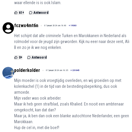
waar ellende is is ook Islam.
61
+
Antwoord
fczwx4mt6n
07 januari 2024 om 16:40
+
19303
Het schijnt dat alle criminele Turken en Marokkanen in Nederland als
rolmodel voor de jeugd zijn geworden. Kijk nu eeer naar deze vent, Ali
B en zo je ik we nog enkelen.
0
+
Antwoord
polderkolder
07 januari 2024 om 16:35
+
231045
Mijn moeder is ook vroegtijdig overleden, en wij groeiden op met
kolenkachel (1) in de tijd van de bestedingsbeperking, dus ook
armoede.
Mijn vader was ook arbeider.
Maar ik heb geen strafblad, zoals Khalied. En nooit een ambtenaar
omgekocht, kan dat dan?
Maar ja, ik ben dan ook een blanke autochtone Nederlander, een geen
Marokkaan.
Hup de cel in, met die boef!