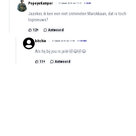
PopeyeKamper
07 januari 2024 om 17:21
+
2040
Jazeker, ik ken een niet criminelen Marokkaan, dat is toch
topnieuws?
12
+
Antwoord
bitchie
07 januari 2024 om 17:48
+
147483
Als hij bij jou is ja🚨🤣😂🤣😂
11
+
Antwoord