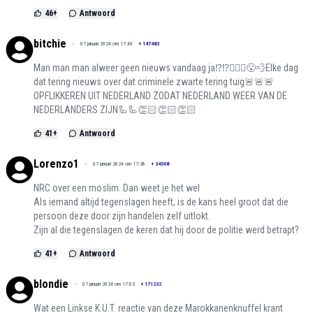
46
+
Antwoord
bitchie
07 januari 2024 om 17:40
+
147483
Man man man alweer geen nieuws vandaag ja⁉️⁉️🤷🏻‍♀️😮‍💨Elke dag
dat tering nieuws over dat criminele zwarte tering tuig🚨🚨🚨
OPFLIKKEREN UIT NEDERLAND ZODAT NEDERLAND WEER VAN DE
NEDERLANDERS ZIJN🦾🦾👏🏻👏🏻👏🏻
41
+
Antwoord
Lorenzo1
07 januari 2024 om 17:38
+
34508
NRC over een moslim. Dan weet je het wel
Als iemand altijd tegenslagen heeft, is de kans heel groot dat die
persoon deze door zijn handelen zelf uitlokt.
Zijn al die tegenslagen de keren dat hij door de politie werd betrapt?
41
+
Antwoord
blondie
07 januari 2024 om 17:03
+
171232
Wat een Linkse K.U.T. reactie van deze Marokkanenknuffel krant