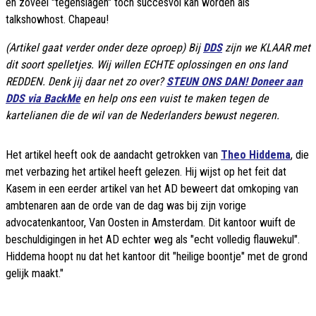
en zoveel "tegenslagen" toch succesvol kan worden als
talkshowhost. Chapeau!
(Artikel gaat verder onder deze oproep) Bij
DDS
zijn we KLAAR met
dit soort spelletjes. Wij willen ECHTE oplossingen en ons land
REDDEN. Denk jij daar net zo over?
STEUN ONS DAN! Doneer aan
DDS via BackMe
en help ons een vuist te maken tegen de
kartelianen die de wil van de Nederlanders bewust negeren.
Het artikel heeft ook de aandacht getrokken van
Theo Hiddema
, die
met verbazing het artikel heeft gelezen. Hij wijst op het feit dat
Kasem in een eerder artikel van het AD beweert dat omkoping van
ambtenaren aan de orde van de dag was bij zijn vorige
advocatenkantoor, Van Oosten in Amsterdam. Dit kantoor wuift de
beschuldigingen in het AD echter weg als "echt volledig flauwekul".
Hiddema hoopt nu dat het kantoor dit "heilige boontje" met de grond
gelijk maakt."