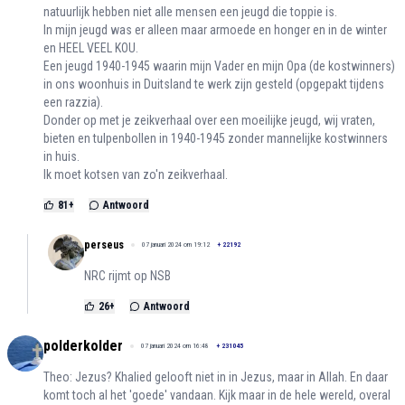
natuurlijk hebben niet alle mensen een jeugd die toppie is.
In mijn jeugd was er alleen maar armoede en honger en in de winter
en HEEL VEEL KOU.
Een jeugd 1940-1945 waarin mijn Vader en mijn Opa (de kostwinners)
in ons woonhuis in Duitsland te werk zijn gesteld (opgepakt tijdens
een razzia).
Donder op met je zeikverhaal over een moeilijke jeugd, wij vraten,
bieten en tulpenbollen in 1940-1945 zonder mannelijke kostwinners
in huis.
Ik moet kotsen van zo'n zeikverhaal.
81
+
Antwoord
perseus
07 januari 2024 om 19:12
+
22192
NRC rijmt op NSB
26
+
Antwoord
polderkolder
07 januari 2024 om 16:48
+
231045
Theo: Jezus? Khalied gelooft niet in in Jezus, maar in Allah. En daar
komt toch al het 'goede' vandaan. Kijk maar in de hele wereld, overal