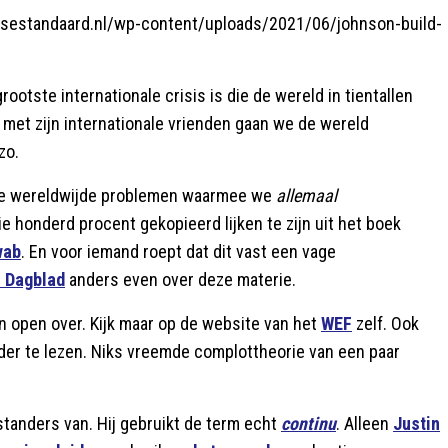
jksestandaard.nl/wp-content/uploads/2021/06/johnson-build-
ootste internationale crisis is die de wereld in tientallen
met zijn internationale vrienden gaan we de wereld
zo.
p de wereldwijde problemen waarmee we
allemaal
 honderd procent gekopieerd lijken te zijn uit het boek
wab
. En voor iemand roept dat dit vast een vage
h Dagblad
anders even over deze materie.
en open over. Kijk maar op de website van het
WEF
zelf. Ook
nder te lezen. Niks vreemde complottheorie van een paar
tanders van. Hij gebruikt de term echt
continu
. Alleen
Justin