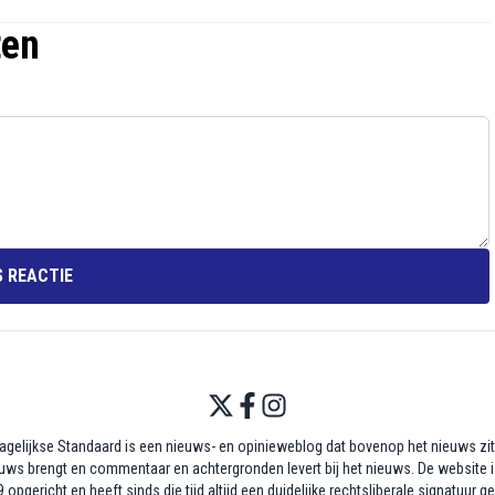
ten
 REACTIE
agelijkse Standaard is een nieuws- en opinieweblog dat bovenop het nieuws zit,
uws brengt en commentaar en achtergronden levert bij het nieuws. De website i
 opgericht en heeft sinds die tijd altijd een duidelijke rechtsliberale signatuur g