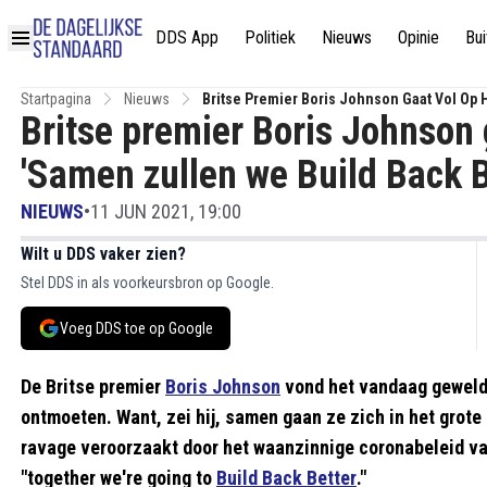
DDS App
Politiek
Nieuws
Opinie
Bui
Startpagina
Nieuws
Britse Premier Boris Johnson Gaat Vol Op 
Britse premier Boris Johnson 
'Samen zullen we Build Back B
NIEUWS
•
11 JUN 2021, 19:00
Wilt u DDS vaker zien?
Stel DDS in als voorkeursbron op Google.
Voeg DDS toe op Google
De Britse premier
Boris Johnson
vond het vandaag geweld
ontmoeten. Want, zei hij, samen gaan ze zich in het grot
ravage veroorzaakt door het waanzinnige coronabeleid v
"together we're going to
Build Back Better
."