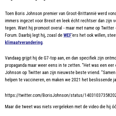
Toen Boris Johnson premier van Groot-Brittannië werd vond
immers ingezet voor Brexit en leek écht rechtser dan zijn v
tegen. Want hij promoot overal - maar met name op Twitter 
Forum. Daarbij legt hij, zoasl de
WEF
'ers het ook willen, ste
klimaatverandering
.
Vandaag grijpt hij de G7-top aan, en dan specifiek zijn ont
propaganda maar weer eens in te zetten. "Het was een eer o
Johnson op Twitter aan zijn nieuwste beste vriend. "Samen
helpen te vaccineren, en maken we 2021 het beslissende jaa
https://twitter.com/BorisJohnson/status/140310373582
Maar die tweet was niets vergeleken met de video die hij ó