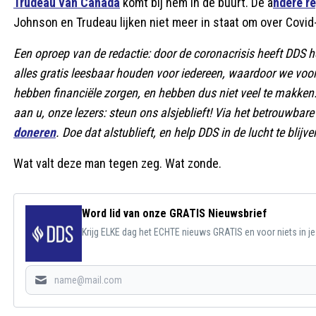
Trudeau van Canada
komt bij hem in de buurt. De a
ndere r
Johnson en Trudeau lijken niet meer in staat om over Covid
Een oproep van de redactie: door de coronacrisis heeft DDS het
alles gratis leesbaar houden voor iedereen, waardoor we voo
hebben financiële zorgen, en hebben dus niet veel te makke
aan u, onze lezers: steun ons alsjeblieft! Via het betrouwb
doneren
. Doe dat alstublieft, en help DDS in de lucht te blijve
Wat valt deze man tegen zeg. Wat zonde.
Word lid van onze GRATIS Nieuwsbrief
Krijg ELKE dag het ECHTE nieuws GRATIS en voor niets in j