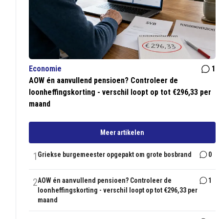
Economie
1
AOW én aanvullend pensioen? Controleer de
loonheffingskorting - verschil loopt op tot €296,33 per
maand
Meer artikelen
1
Griekse burgemeester opgepakt om grote bosbrand
0
2
AOW én aanvullend pensioen? Controleer de
1
loonheffingskorting - verschil loopt op tot €296,33 per
maand