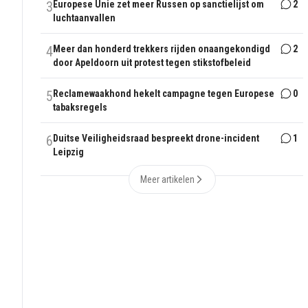
3
Europese Unie zet meer Russen op sanctielijst om
2
luchtaanvallen
4
Meer dan honderd trekkers rijden onaangekondigd
2
door Apeldoorn uit protest tegen stikstofbeleid
5
Reclamewaakhond hekelt campagne tegen Europese
0
tabaksregels
6
Duitse Veiligheidsraad bespreekt drone-incident
1
Leipzig
Meer artikelen