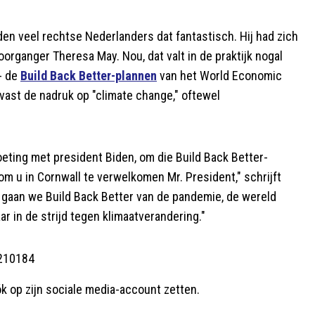
en veel rechtse Nederlanders dat fantastisch. Hij had zich
oorganger Theresa May. Nou, dat valt in de praktijk nogal
- de
Build Back Better-plannen
van het World Economic
evast de nadruk op "climate change," oftewel
moeting met president Biden, om die Build Back Better-
m u in Cornwall te verwelkomen Mr. President," schrijft
 gaan we Build Back Better van de pandemie, de wereld
r in de strijd tegen klimaatverandering."
0210184
ók op zijn sociale media-account zetten.