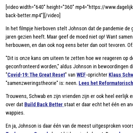
[video width="640" height="360" mp4="https://www.dageli
back-better.mp4"][/video]
In het filmpje hierboven stelt Johnson dat de pandemie de gr
jaren gezien heeft. Maar geef de moed niet op! Want samen 
herbouwen, en dan ook nog eens beter dan ooit tevoren. Of
"Dit is onze kans om uiteen te zetten hoe we reageren o
geconfronteerd worden," aldus Johnson in bewoordingen die
"
Covid-19: The Great Reset
" van
WEF
-oprichter
Klaus Sch
"samenzweringstheorie" is: neen.
Lees het Reformatorisc
Trouwens, Schwab en zijn vrienden zijn er ook heel eerlijk 
over dat
Build Back Better
staat er daar echt het één en a
wappies.
En ja, Johnson is daar één van de meest uitgesproken voors