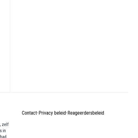
Contact
•
Privacy beleid
•
Reageerdersbeleid
 zelf
s in
ehad.