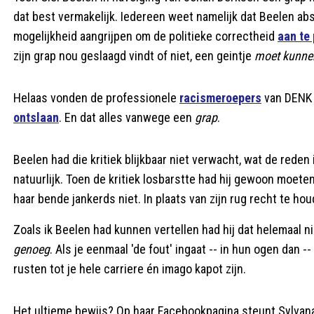
dat best vermakelijk. Iedereen weet namelijk dat Beelen abso
mogelijkheid aangrijpen om de politieke correctheid
aan te
zijn grap nou geslaagd vindt of niet, een geintje
moet kunne
Helaas vonden de professionele
racismeroepers
van DENK 
ontslaan
. En dat alles vanwege een
grap
.
Beelen had die kritiek blijkbaar niet verwacht, wat de reden 
natuurlijk. Toen de kritiek losbarstte had hij gewoon moet
haar bende jankerds niet. In plaats van zijn rug recht te ho
Zoals ik Beelen had kunnen vertellen had hij dat helemaal n
genoeg
. Als je eenmaal 'de fout' ingaat -- in hun ogen dan 
rusten tot je hele carriere én imago kapot zijn.
Het ultieme bewijs? Op haar Facebookpagina steunt Sylvana