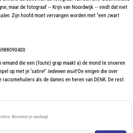
 maar de fotograaf -- Krijn van Noordwijk -- vindt dat niet
halen
. Zijn hoofd moet vervangen worden met "een zwart
15988090400
 om iemand die een (foute) grap maakt a) de mond te snoeren
pel op met je 'satire!'
Iedereen eruit!
De enigen die over
ele racismehuilers als de dames en heren van DENK. De rest
e inbox. Abonneer je vandaag!