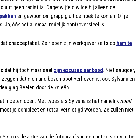
luut geen racist is. Ongetwijfeld wilde hij alleen de
 pakken
en gewoon om grappig uit de hoek te komen. Of je
n
. Ja, óók het allemaal redelijk controversieel is.
dat onacceptabel. Ze riepen zijn werkgever zelfs op
hem te
is dat hij toch maar snel
zijn excuses aanbood
. Niet snugger,
en zeggen dat niemand boven spot verheven is, ook Sylvana en
uden ging Beelen door de knieën.
iet moeten doen. Met types als Sylvana is het namelijk
nooit
-- moet je compleet en totaal vernietigd worden. Ze zullen niet
 Simons de actie van de fotograaf van een anti-discriminatie