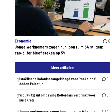
Economie
0
Jonge werknemers zagen hun loon ruim 6% stijgen:
cao-cijfer bleef steken op 5%
Meer artikelen
1
Israëlische kolonist aangeklaagd voor 'roekeloos'
0
doden Palestijn
2
Vrouw (42) uit omgeving Rotterdam verdrinkt voor
0
kust Kreta
Jonge werknemers zagen hun loon ruim 6% stijgen:
0