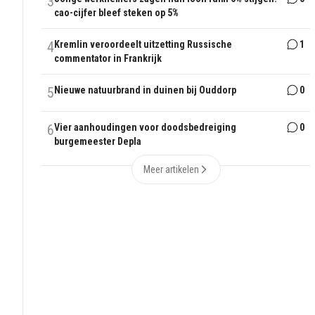
3
cao-cijfer bleef steken op 5%
4
Kremlin veroordeelt uitzetting Russische
1
commentator in Frankrijk
5
Nieuwe natuurbrand in duinen bij Ouddorp
0
6
Vier aanhoudingen voor doodsbedreiging
0
burgemeester Depla
Meer artikelen