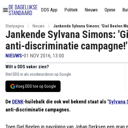
DDS App
Politiek
Nieuws
Opinie
Bui
Startpagina
Nieuws
Jankende Sylvana Simons: 'Giel Beelen Ma
Jankende Sylvana Simons: 'Gi
anti-discriminatie campagne!'
NIEUWS
•
01 NOV 2016, 13:00
Wilt u DDS vaker zien?
Stel DDS in als voorkeursbron op Google.
Voeg DDS toe op Google
De
DENK
-huilebalk die ook wel bekend staat als '
Sylvana 
anti-discriminatie campagnes.
Toen Giel Beelen in navolging van Johan Derksen een grap