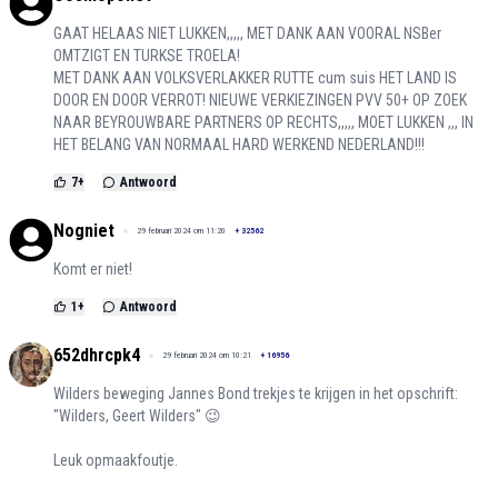
GAAT HELAAS NIET LUKKEN,,,,, MET DANK AAN VOORAL NSBer
OMTZIGT EN TURKSE TROELA!
MET DANK AAN VOLKSVERLAKKER RUTTE cum suis HET LAND IS
DOOR EN DOOR VERROT! NIEUWE VERKIEZINGEN PVV 50+ OP ZOEK
NAAR BEYROUWBARE PARTNERS OP RECHTS,,,,, MOET LUKKEN ,,, IN
HET BELANG VAN NORMAAL HARD WERKEND NEDERLAND!!!
7
+
Antwoord
Nogniet
29 februari 2024 om 11:20
+
32562
Komt er niet!
1
+
Antwoord
652dhrcpk4
29 februari 2024 om 10:21
+
16956
Wilders beweging Jannes Bond trekjes te krijgen in het opschrift:
"Wilders, Geert Wilders" 😉
Leuk opmaakfoutje.