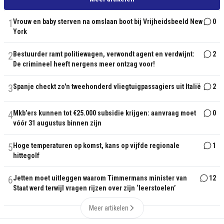
1
Vrouw en baby sterven na omslaan boot bij Vrijheidsbeeld New
0
York
2
Bestuurder ramt politiewagen, verwondt agent en verdwijnt:
2
De crimineel heeft nergens meer ontzag voor!
3
Spanje checkt zo'n tweehonderd vliegtuigpassagiers uit Italië
2
4
Mkb’ers kunnen tot €25.000 subsidie krijgen: aanvraag moet
0
vóór 31 augustus binnen zijn
5
Hoge temperaturen op komst, kans op vijfde regionale
1
hittegolf
6
Jetten moet uitleggen waarom Timmermans minister van
12
Staat werd terwijl vragen rijzen over zijn ‘leerstoelen’
Meer artikelen