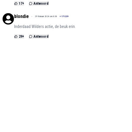
17
+
Antwoord
blondie
29 februari 2024 om 8:08
+
171239
Inderdaad Wilders actie, de beuk erin.
29
+
Antwoord