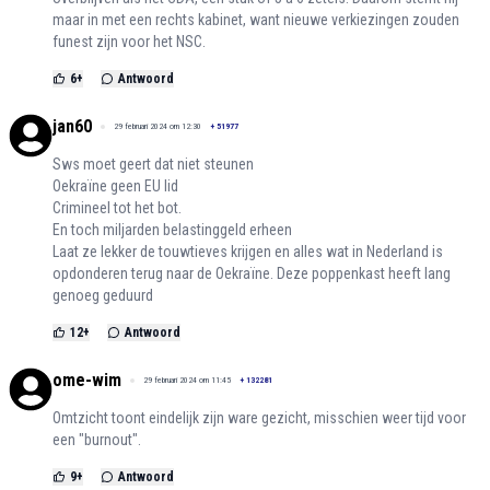
maar in met een rechts kabinet, want nieuwe verkiezingen zouden
funest zijn voor het NSC.
6
+
Antwoord
jan60
29 februari 2024 om 12:30
+
51977
Sws moet geert dat niet steunen
Oekraïne geen EU lid
Crimineel tot het bot.
En toch miljarden belastinggeld erheen
Laat ze lekker de touwtieves krijgen en alles wat in Nederland is
opdonderen terug naar de Oekraïne. Deze poppenkast heeft lang
genoeg geduurd
12
+
Antwoord
ome-wim
29 februari 2024 om 11:45
+
132281
Omtzicht toont eindelijk zijn ware gezicht, misschien weer tijd voor
een "burnout".
9
+
Antwoord