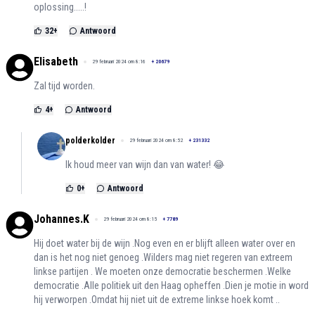
oplossing.....!
32
+
Antwoord
Elisabeth
29 februari 2024 om 8:16
+
20679
Zal tijd worden.
4
+
Antwoord
polderkolder
29 februari 2024 om 8:52
+
231332
Ik houd meer van wijn dan van water! 😂
0
+
Antwoord
Johannes.K
29 februari 2024 om 8:15
+
7789
Hij doet water bij de wijn .Nog even en er blijft alleen water over en
dan is het nog niet genoeg .Wilders mag niet regeren van extreem
linkse partijen . We moeten onze democratie beschermen .Welke
democratie .Alle politiek uit den Haag opheffen .Dien je motie in word
hij verworpen .Omdat hij niet uit de extreme linkse hoek komt ..