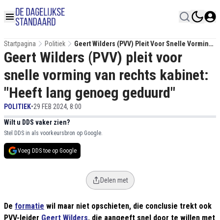
Startpagina
Politiek
Geert Wilders (PVV) Pleit Voor Snelle Vorming
Geert Wilders (PVV) pleit voor
Van Rechts Kabinet: "Heeft Lang Genoeg
Geduurd"
snelle vorming van rechts kabinet:
"Heeft lang genoeg geduurd"
POLITIEK
•
29 FEB 2024, 8:00
Wilt u DDS vaker zien?
Stel DDS in als voorkeursbron op Google.
Voeg DDS toe op Google
Delen met
De
formatie
wil maar niet opschieten, die conclusie trekt ook
PVV-leider
Geert Wilders
, die aangeeft snel door te willen met