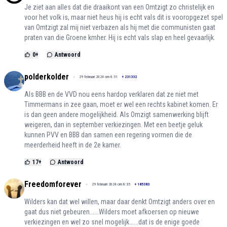
Je ziet aan alles dat die draaikont van een Omtzigt zo christelijk en
voor het volk is, maar niet heus hij is echt vals dit is vooropgezet spel
van Omtzigt zal mij niet verbazen als hij met die communisten gaat
praten van die Groene kmher. Hij is echt vals slap en heel gevaarlijk.
0
+
Antwoord
polderkolder
29 februari 2024 om 8:51
+
231332
Als BBB en de VVD nou eens hardop verklaren dat ze niet met
Timmermans in zee gaan, moet er wel een rechts kabinet komen. Er
is dan geen andere mogelijkheid. Als Omzigt samenwerking blijft
weigeren, dan in september verkiezingen. Met een beetje geluk
kunnen PVV en BBB dan samen een regering vormen die de
meerderheid heeft in de 2e kamer.
17
+
Antwoord
Freedomforever
29 februari 2024 om 8:35
+
185383
Wilders kan dat wel willen, maar daar denkt Omtzigt anders over en
gaat dus niet gebeuren......Wilders moet afkoersen op nieuwe
verkiezingen en wel zo snel mogelijk......dat is de enige goede