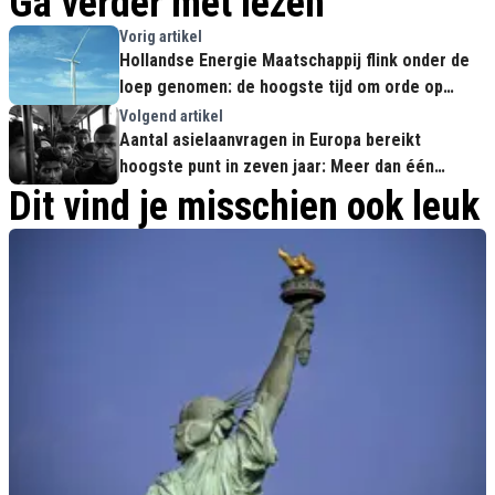
Ga verder met lezen
Vorig artikel
Hollandse Energie Maatschappij flink onder de
loep genomen: de hoogste tijd om orde op
zaken te stellen
Volgend artikel
Aantal asielaanvragen in Europa bereikt
hoogste punt in zeven jaar: Meer dan één
miljoen asielzoekers!
Dit vind je misschien ook leuk