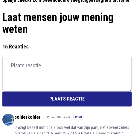
Spanje checkt zo'n tweehonderd vliegtuigpassagiers uit Italië
Laat mensen jouw mening
weten
16 Reacties
PLAATS REACTIE
polderkolder
29 februari 2024 om 14:48
+
231332
Omzigt beseft inmiddels ook wel dat van zijn partij net zoveel zetels
overblijven als het CDA, een stuk of 5 à 6 zetels. Daarom stemt hij