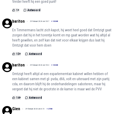
Verder heeft hij een goed punt!
1
+
Antwoord
bariton
29 februari 2024 om 9:07
+
10348
En Timmermans lacht zich kapot, hij weet heel goed dat Omtzigt gaat
zorgen dat hij in het torentje komt en mp gaat worden wat hij altijd al
heeft gewillen, en zelf kan dat niet voor elkaar krijgen dus laat hij
Omtzigt dat voor hem doen
13
+
Antwoord
bariton
29 februari 2024 om 9:02
+
10348
Omtzigt heeft altijd al een exparlememtair kabinet willen hebben of
een kabinet samen met gl- pvda, d66, volt en uiteraard met zijn partij
cda, en daarom blijft hij de onderhandelingen saboteren, maar hij
vergeet dat hij niet de grootste in de kamer is maar wel de PVV
14
+
Antwoord
Gien
29 februari 2024 om 8:51
+
2768