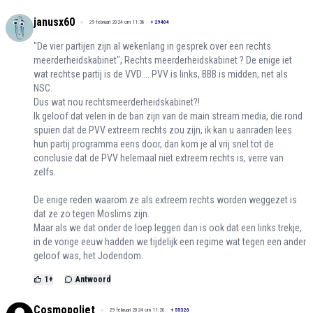
janusx60
29 februari 2024 om 11:38
+
29404
"De vier partijen zijn al wekenlang in gesprek over een rechts
meerderheidskabinet", Rechts meerderheidskabinet ? De enige iet
wat rechtse partij is de VVD.... PVV is links, BBB is midden, net als
NSC.
Dus wat nou rechtsmeerderheidskabinet?!
Ik geloof dat velen in de ban zijn van de main stream media, die rond
spuien dat de PVV extreem rechts zou zijn, ik kan u aanraden lees
hun partij programma eens door, dan kom je al vrij snel tot de
conclusie dat de PVV helemaal niet extreem rechts is, verre van
zelfs.
De enige reden waarom ze als extreem rechts worden weggezet is
dat ze zo tegen Moslims zijn.
Maar als we dat onder de loep leggen dan is ook dat een links trekje,
in de vorige eeuw hadden we tijdelijk een regime wat tegen een ander
geloof was, het Jodendom.
1
+
Antwoord
Cosmopoliet
29 februari 2024 om 11:20
+
55326