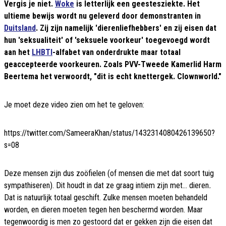
Vergis je niet.
Woke
is letterlijk een geestesziekte. Het
ultieme bewijs wordt nu geleverd door demonstranten in
Duitsland
. Zij zijn namelijk 'dierenliefhebbers' en zij eisen dat
hun 'seksualiteit' of 'seksuele voorkeur' toegevoegd wordt
aan het
LHBTI
-alfabet van onderdrukte maar totaal
geaccepteerde voorkeuren. Zoals PVV-Tweede Kamerlid Harm
Beertema het verwoordt, "dit is echt knettergek. Clownworld."
Je moet deze video zien om het te geloven:
https://twitter.com/SameeraKhan/status/1432314080426139650?
s=08
Deze mensen zijn dus zoöfielen (of mensen die met dat soort tuig
sympathiseren). Dit houdt in dat ze graag intiem zijn met... dieren
.
Dat is natuurlijk totaal geschift. Zulke mensen moeten behandeld
worden, en dieren moeten tegen hen beschermd worden. Maar
tegenwoordig is men zo gestoord dat er gekken zijn die eisen dat