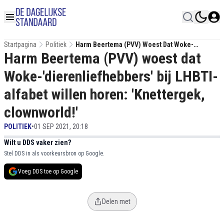
Startpagina
Politiek
Harm Beertema (PVV) Woest Dat Woke-
Harm Beertema (PVV) woest dat
'dierenliefhebbers' Bij LHBTI-Alfabet Willen
Horen: 'Knettergek, Clownworld!'
Woke-'dierenliefhebbers' bij LHBTI-
alfabet willen horen: 'Knettergek,
clownworld!'
POLITIEK
•
01 SEP 2021, 20:18
Wilt u DDS vaker zien?
Stel DDS in als voorkeursbron op Google.
Voeg DDS toe op Google
Delen met