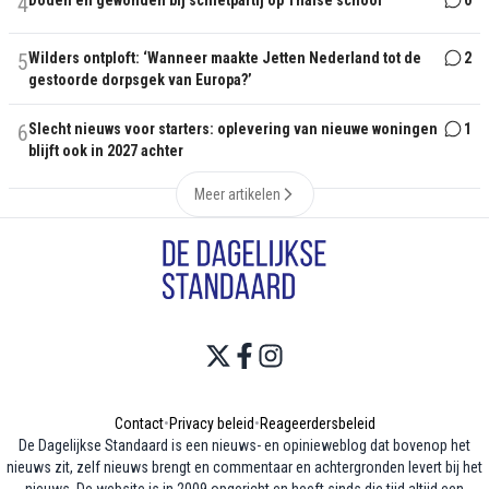
4
Doden en gewonden bij schietpartij op Thaise school
0
5
Wilders ontploft: ‘Wanneer maakte Jetten Nederland tot de
2
gestoorde dorpsgek van Europa?’
6
Slecht nieuws voor starters: oplevering van nieuwe woningen
1
blijft ook in 2027 achter
Meer artikelen
Contact
•
Privacy beleid
•
Reageerdersbeleid
De Dagelijkse Standaard is een nieuws- en opinieweblog dat bovenop het
nieuws zit, zelf nieuws brengt en commentaar en achtergronden levert bij het