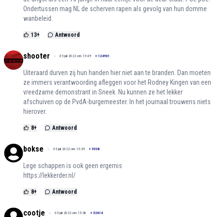
Ondertussen mag NL de scherven rapen als gevolg van hun domme
wanbeleid.
13
+
Antwoord
shooter
05 juli 2022 om 15:49
+
124901
Uiteraard durven zij hun handen hier niet aan te branden. Dan moeten
ze immers verantwoording afleggen voor het Rodney Kingen van een
vreedzame demonstrant in Sneek. Nu kunnen ze het lekker
afschuiven op de PvdA-burgemeester. In het journaal trouwens niets
hierover.
8
+
Antwoord
bokse
05 juli 2022 om 15:39
+
5538
Lege schappen is ook geen ergernis
https://lekkerder.nl/
8
+
Antwoord
cootje
05 juli 2022 om 15:38
+
52614