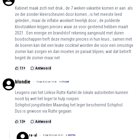
Kabinet maak zich niet druk , de 7 weken vakantie komen er aan .als
ze die zonder kleerscheuren door komen , is het meeste leed
geleden , maar de inflatie woekert heerlijk door , de polderde
klootzakken krijgen precies waar ze voor gestemd hebben maart
2021 . Een energie en brandstof rekening aangevuld met duren
boodschappen treft deze menigte precies in hun kruis , samen met
de boeren kan dat een leuke cocktail worden die voor een onrustige
zomer kan zorgen en dan moeten ze paraat blijven, wat dat betreft
begint de zomer maar net
11
+
Antwoord
blondie
05 juli 2022 om 15:36
+
171238
Leugens van het Linkse Rutte Kartel de lokale autoriteiten kunnen
nooit bij wet het leger te hulp roepen.
Schiphol jongstleden Maandag het leger beschermd Schiphol.
Dus is gewoon via Rutte gegaan.
13
+
Antwoord
re-al
05 juli 2022 om 16:41
+
209754