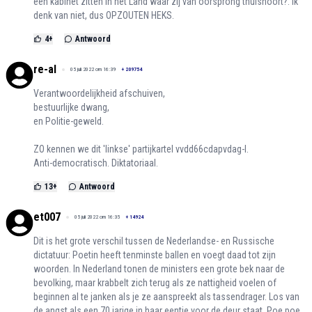
een kabinet zitten in het Land waar zij van oorsprong thuishoort?. Ik
denk van niet, dus OPZOUTEN HEKS.
4
+
Antwoord
re-al
05 juli 2022 om 16:39
+
209754
Verantwoordelijkheid afschuiven,
bestuurlijke dwang,
en Politie-geweld.
ZO kennen we dit 'linkse' partijkartel vvdd66cdapvdag-l.
Anti-democratisch. Diktatoriaal.
13
+
Antwoord
et007
05 juli 2022 om 16:35
+
14924
Dit is het grote verschil tussen de Nederlandse- en Russische
dictatuur: Poetin heeft tenminste ballen en voegt daad tot zijn
woorden. In Nederland tonen de ministers een grote bek naar de
bevolking, maar krabbelt zich terug als ze nattigheid voelen of
beginnen al te janken als je ze aanspreekt als tassendrager. Los van
de angst als een 70 jarige in haar eentje voor de deur staat. Poe poe.