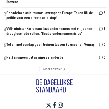
Stevens
3
Genadeloze asieltsunami overspoelt Europa: Teken NU de
5
petitie voor een directe asielstop!
4
VVD-minister Karremans laat ondernemers met miljoenen
1
droogteschade vallen: ‘Beetje ondernemersrisico’
5
Tot en met zondag geen treinen tussen Boxmeer en Venray
0
6
Het fenomeen dat gaming veranderde
0
Meer artikelen