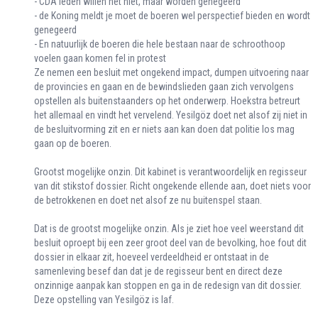
- CDA leden willen het niet, maar worden genegeerd
- de Koning meldt je moet de boeren wel perspectief bieden en wordt
genegeerd
- En natuurlijk de boeren die hele bestaan naar de schroothoop
voelen gaan komen fel in protest
Ze nemen een besluit met ongekend impact, dumpen uitvoering naar
de provincies en gaan en de bewindslieden gaan zich vervolgens
opstellen als buitenstaanders op het onderwerp. Hoekstra betreurt
het allemaal en vindt het vervelend. Yesilgöz doet net alsof zij niet in
de besluitvorming zit en er niets aan kan doen dat politie los mag
gaan op de boeren.
Grootst mogelijke onzin. Dit kabinet is verantwoordelijk en regisseur
van dit stikstof dossier. Richt ongekende ellende aan, doet niets voor
de betrokkenen en doet net alsof ze nu buitenspel staan.
Dat is de grootst mogelijke onzin. Als je ziet hoe veel weerstand dit
besluit oproept bij een zeer groot deel van de bevolking, hoe fout dit
dossier in elkaar zit, hoeveel verdeeldheid er ontstaat in de
samenleving besef dan dat je de regisseur bent en direct deze
onzinnige aanpak kan stoppen en ga in de redesign van dit dossier.
Deze opstelling van Yesilgöz is laf.