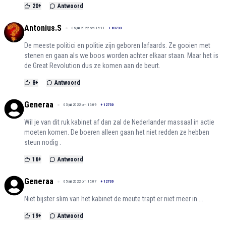
20
+
Antwoord
Antonius.S
05 juli 2022 om 15:11
+
83733
De meeste politici en politie zijn geboren lafaards. Ze gooien met
stenen en gaan als we boos worden achter elkaar staan. Maar het is
de Great Revolution dus ze komen aan de beurt.
8
+
Antwoord
Generaa
05 juli 2022 om 15:09
+
12730
Wil je van dit ruk kabinet af dan zal de Nederlander massaal in actie
moeten komen. De boeren alleen gaan het niet redden ze hebben
steun nodig .
16
+
Antwoord
Generaa
05 juli 2022 om 15:07
+
12730
Niet bijster slim van het kabinet de meute trapt er niet meer in ...
19
+
Antwoord