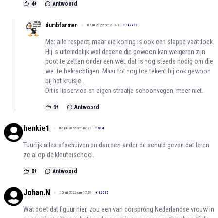
4
+
Antwoord
dumbfarmer
05 juli 2022 om 20:43
+
112700
Met alle respect, maar die koning is ook een slappe vaatdoek.
Hij is uiteindelijk wel degene die gewoon kan weigeren zijn
poot te zetten onder een wet, dat is nog steeds nodig om die
wet te bekrachtigen. Maar tot nog toe tekent hij ook gewoon
bij het kruisje..
Dit is lipservice en eigen straatje schoonvegen, meer niet.
4
+
Antwoord
henkie1
05 juli 2022 om 18:27
+
514
Tuurlijk alles afschuiven en dan een ander de schuld geven dat leren
ze al op de kleuterschool.
0
+
Antwoord
Johan.N
05 juli 2022 om 17:34
+
12030
Wat doet dat figuur hier, zou een van oorsprong Nederlandse vrouw in