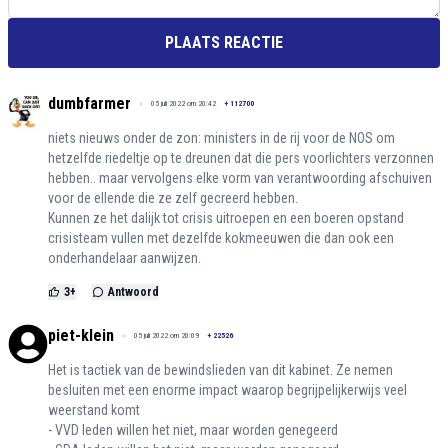
PLAATS REACTIE
dumbfarmer
05 juli 2022 om 20:42
+
112700
niets nieuws onder de zon: ministers in de rij voor de NOS om
hetzelfde riedeltje op te dreunen dat die pers voorlichters verzonnen
hebben.. maar vervolgens elke vorm van verantwoording afschuiven
voor de ellende die ze zelf gecreerd hebben.
Kunnen ze het dalijk tot crisis uitroepen en een boeren opstand
crisisteam vullen met dezelfde kokmeeuwen die dan ook een
onderhandelaar aanwijzen.
3
+
Antwoord
piet-klein
05 juli 2022 om 20:09
+
22526
Het is tactiek van de bewindslieden van dit kabinet. Ze nemen
besluiten met een enorme impact waarop begrijpelijkerwijs veel
weerstand komt
- VVD leden willen het niet, maar worden genegeerd