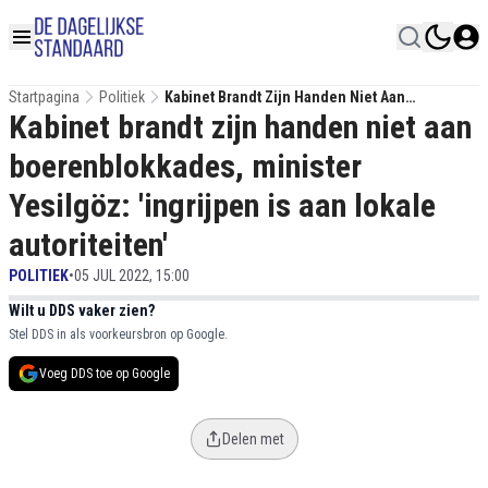
Startpagina
Politiek
Kabinet Brandt Zijn Handen Niet Aan
Kabinet brandt zijn handen niet aan
Boerenblokkades, Minister Yesilgöz: 'ingrijpen
Is Aan Lokale Autoriteiten'
boerenblokkades, minister
Yesilgöz: 'ingrijpen is aan lokale
autoriteiten'
POLITIEK
•
05 JUL 2022, 15:00
Wilt u DDS vaker zien?
Stel DDS in als voorkeursbron op Google.
Voeg DDS toe op Google
Delen met