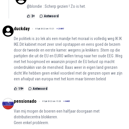
@blondie : Scherp gezien ! Zo is het.
3
+
Antwoord
duckday
05 juli 2022 om 15:21
+
21897
De politiek is zo lek als een mandje het moraal is volledig weg IK IK
IKE.Dit kabinet moet zeer snel opstappen en eens goed de bezem
door de tweede en eerste kamer. wegens ja knikkers .Stem op die
partijden die uit de EU en EURO willen terug naar her oude EEG .Weg
met het hoogmoed en waanzin project de EU belust op macht
onderdrukkin van de mensheid. Baas weer in eigen land grenzen
dicht.We hebben geen enkel voordeel met de grenzen open we zijn
een afvalput van europa met het kom maar binnen beleid
19
+
Antwoord
pensionado
05 juli 2022 om 15:20
+
6465
Van mij mogen de boeren een halfjaar doorgaan met
distributiecentra blokkeren.
Geen enkel probleem.