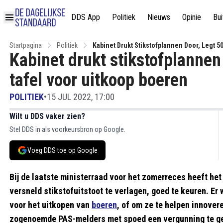
DDS App
Politiek
Nieuws
Opinie
Bui
Startpagina
Politiek
Kabinet Drukt Stikstofplannen Door, Legt 5
Kabinet drukt stikstofplannen 
tafel voor uitkoop boeren
POLITIEK
•
15 JUL 2022, 17:00
Wilt u DDS vaker zien?
Stel DDS in als voorkeursbron op Google.
Voeg DDS toe op Google
Bij de laatste ministerraad voor het zomerreces heeft he
versneld stikstofuitstoot te verlagen, goed te keuren. Er
voor het uitkopen van
boeren
, of om ze te helpen innover
zogenoemde PAS-melders met spoed een vergunning te g