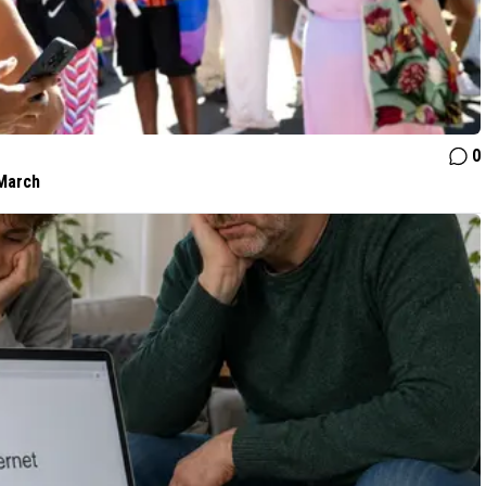
0
March