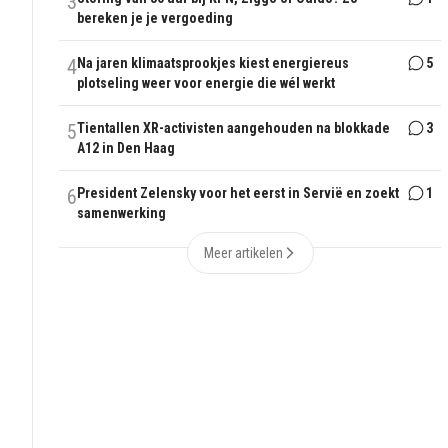
3
bereken je je vergoeding
4
Na jaren klimaatsprookjes kiest energiereus
5
plotseling weer voor energie die wél werkt
5
Tientallen XR-activisten aangehouden na blokkade
3
A12 in Den Haag
6
President Zelensky voor het eerst in Servië en zoekt
1
samenwerking
Meer artikelen