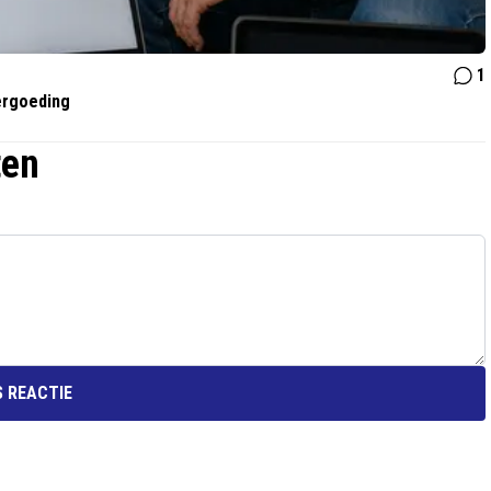
1
vergoeding
ten
 REACTIE