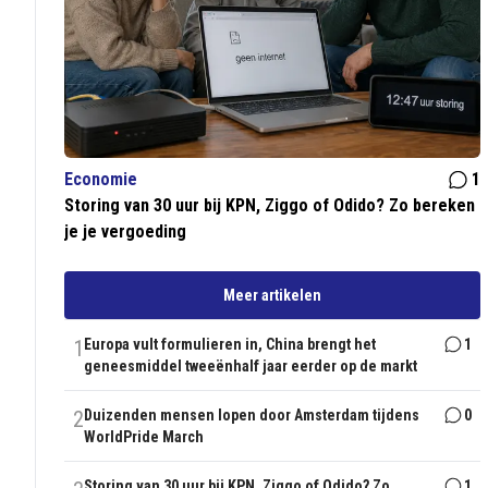
Economie
1
Storing van 30 uur bij KPN, Ziggo of Odido? Zo bereken
je je vergoeding
Meer artikelen
1
Europa vult formulieren in, China brengt het
1
geneesmiddel tweeënhalf jaar eerder op de markt
2
Duizenden mensen lopen door Amsterdam tijdens
0
WorldPride March
Storing van 30 uur bij KPN, Ziggo of Odido? Zo
1