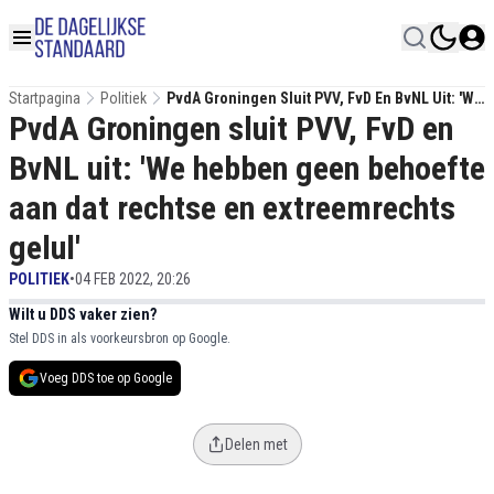
Startpagina
Politiek
PvdA Groningen Sluit PVV, FvD En BvNL Uit: 'We
PvdA Groningen sluit PVV, FvD en
Hebben Geen Behoefte Aan Dat Rechtse En
Extreemrechts Gelul'
BvNL uit: 'We hebben geen behoefte
aan dat rechtse en extreemrechts
gelul'
POLITIEK
•
04 FEB 2022, 20:26
Wilt u DDS vaker zien?
Stel DDS in als voorkeursbron op Google.
Voeg DDS toe op Google
Delen met