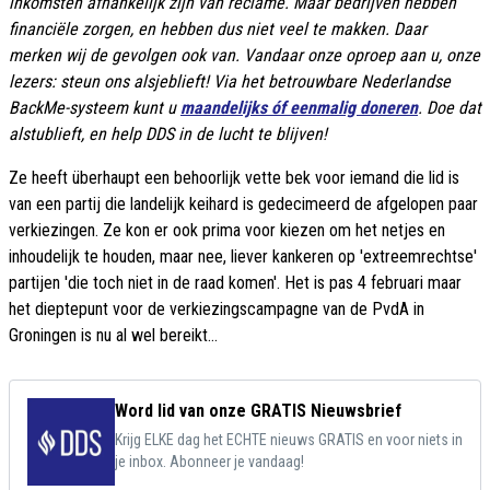
inkomsten afhankelijk zijn van reclame. Maar bedrijven hebben
financiële zorgen, en hebben dus niet veel te makken. Daar
merken wij de gevolgen ook van. Vandaar onze oproep aan u, onze
lezers: steun ons alsjeblieft! Via het betrouwbare Nederlandse
BackMe-systeem kunt u
maandelijks óf eenmalig doneren
. Doe dat
alstublieft, en help DDS in de lucht te blijven!
Ze heeft überhaupt een behoorlijk vette bek voor iemand die lid is
van een partij die landelijk keihard is gedecimeerd de afgelopen paar
verkiezingen. Ze kon er ook prima voor kiezen om het netjes en
inhoudelijk te houden, maar nee, liever kankeren op 'extreemrechtse'
partijen 'die toch niet in de raad komen'. Het is pas 4 februari maar
het dieptepunt voor de verkiezingscampagne van de PvdA in
Groningen is nu al wel bereikt...
Word lid van onze GRATIS Nieuwsbrief
Krijg ELKE dag het ECHTE nieuws GRATIS en voor niets in
je inbox. Abonneer je vandaag!