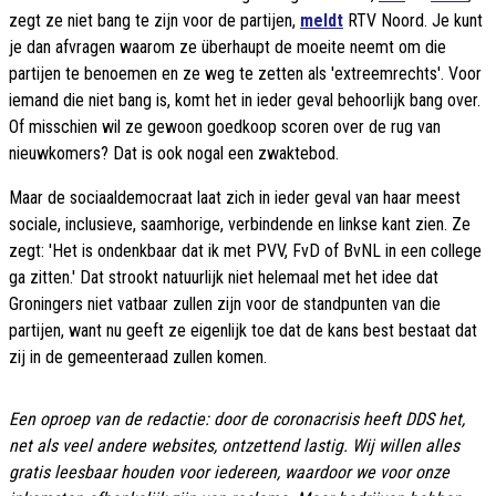
zegt ze niet bang te zijn voor de partijen,
meldt
RTV Noord. Je kunt
je dan afvragen waarom ze überhaupt de moeite neemt om die
partijen te benoemen en ze weg te zetten als 'extreemrechts'. Voor
iemand die niet bang is, komt het in ieder geval behoorlijk bang over.
Of misschien wil ze gewoon goedkoop scoren over de rug van
nieuwkomers? Dat is ook nogal een zwaktebod.
Maar de sociaaldemocraat laat zich in ieder geval van haar meest
sociale, inclusieve, saamhorige, verbindende en linkse kant zien. Ze
zegt: 'Het is ondenkbaar dat ik met PVV, FvD of BvNL in een college
ga zitten.' Dat strookt natuurlijk niet helemaal met het idee dat
Groningers niet vatbaar zullen zijn voor de standpunten van die
partijen, want nu geeft ze eigenlijk toe dat de kans best bestaat dat
zij in de gemeenteraad zullen komen.
Een oproep van de redactie: door de coronacrisis heeft DDS het,
net als veel andere websites, ontzettend lastig. Wij willen alles
gratis leesbaar houden voor iedereen, waardoor we voor onze