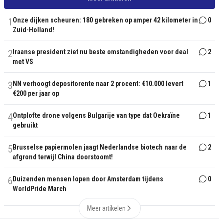
1
Onze dijken scheuren: 180 gebreken op amper 42 kilometer in
0
Zuid-Holland!
2
Iraanse president ziet nu beste omstandigheden voor deal
2
met VS
3
NN verhoogt depositorente naar 2 procent: €10.000 levert
1
€200 per jaar op
4
Ontplofte drone volgens Bulgarije van type dat Oekraïne
1
gebruikt
5
Brusselse papiermolen jaagt Nederlandse biotech naar de
2
afgrond terwijl China doorstoomt!
6
Duizenden mensen lopen door Amsterdam tijdens
0
WorldPride March
Meer artikelen