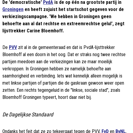
De 'democratische'
PvdA
is de op één na grootste partij in
Groningen
en heeft zojuist het startschot gegeven voor de
verkiezingscampagne. 'We hebben in Groningen geen
behoefte aan al dat rechtse en extreemrechtse gelul', zegt
lijsttrekker Carine Bloemhoff.
De
PVV
zit al in de gemeenteraad en dat is PvdA-lijsttrekker
Bloemhoff al een doorn in het oog. Dat er straks nog twee rechtse
partijen meedoen aan de verkiezingen kan ze maar moeilijk
verkroppen. In Groningen hebben ze namelijk behoefte aan
saamhorigheid en verbinding. Iets wat kennelijk alleen mogelijk is
met linkse partijen of partijen die de gaskraan gewoon weer open
zetten. Een rechts tegengeluid in de "linkse, sociale stad", zoals
Bloemhoff Groningen typeert, hoort daar niet bij.
De Dagelijkse Standaard
Ondanks het feit dat ze zo tekeergaat tegen de PVV,
FvD
en
BvNL
,