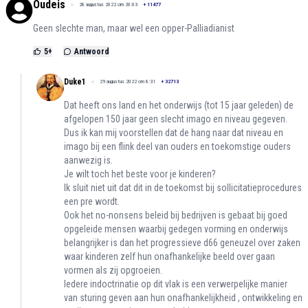
Oudeis
28 augustus 2022 om 20:03
+
11477
Geen slechte man, maar wel een opper-Palliadianist
5
+
Antwoord
Duke1
29 augustus 2022 om 8:31
+
32713
Dat heeft ons land en het onderwijs (tot 15 jaar geleden) de
afgelopen 150 jaar geen slecht imago en niveau gegeven.
Dus ik kan mij voorstellen dat de hang naar dat niveau en
imago bij een flink deel van ouders en toekomstige ouders
aanwezig is.
Je wilt toch het beste voor je kinderen?
Ik sluit niet uit dat dit in de toekomst bij sollicitatieprocedures
een pre wordt.
Ook het no-nonsens beleid bij bedrijven is gebaat bij goed
opgeleide mensen waarbij gedegen vorming en onderwijs
belangrijker is dan het progressieve d66 geneuzel over zaken
waar kinderen zelf hun onafhankelijke beeld over gaan
vormen als zij opgroeien.
Iedere indoctrinatie op dit vlak is een verwerpelijke manier
van sturing geven aan hun onafhankelijkheid , ontwikkeling en