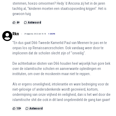
stemmen, hoezo omvormen? Hedy 'd Ancona zij het in de jaren
tachtig al, "kinderen moeten een staatsopvoeding krijgen". Het is
gewoon tuig.
4
+
Antwoord
Rkn
29 augustus 2022 om 16:18
+
20296
"En dus gaat D66-Tweede Kamerlid Paul van Meenen te pas en te
onpas los op Renaissancescholen. Ook vandaag weer door te
impliceren dat de scholen slecht zijn of "onveilig".
Die achterbakse idioten van D66 houden heel wijselijk hun gore bek
over de islamitische scholen en aanverwante opleidingen en
instituten, om over de moskeeën maar niet te reppen..
Als er ergens onveiligheid, intolerantie en ware bedreiging voor de
niet-gelovige of andersdenkende wordt gecreëerd, kortom,
ondermijning van onze vrijheid én veiligheid, dan is het wel door die
islamitische shit die ook in dit land ongebreideld de gang kan gaan!
10
+
Antwoord