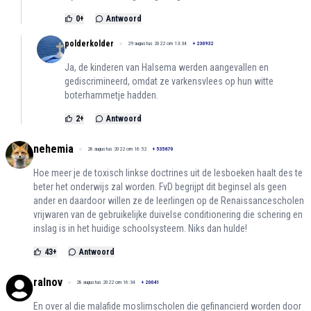
0
+
Antwoord
polderkolder
29 augustus 2022 om 13:34
+
230932
Ja, de kinderen van Halsema werden aangevallen en
gediscrimineerd, omdat ze varkensvlees op hun witte
boterhammetje hadden.
2
+
Antwoord
nehemia
28 augustus 2022 om 16:52
+
535670
Hoe meer je de toxisch linkse doctrines uit de lesboeken haalt des te
beter het onderwijs zal worden. FvD begrijpt dit beginsel als geen
ander en daardoor willen ze de leerlingen op de Renaissancescholen
vrijwaren van de gebruikelijke duivelse conditionering die schering en
inslag is in het huidige schoolsysteem. Niks dan hulde!
43
+
Antwoord
ralnov
28 augustus 2022 om 16:34
+
20041
En over al die malafide moslimscholen die gefinancierd worden door