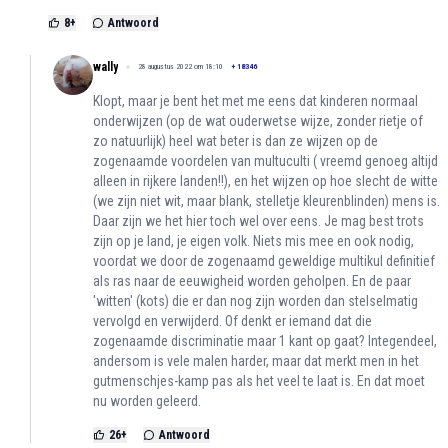
8
+
Antwoord
wally
28 augustus 2022 om 18:10
+
18346
Klopt, maar je bent het met me eens dat kinderen normaal
onderwijzen (op de wat ouderwetse wijze, zonder rietje of
zo natuurlijk) heel wat beter is dan ze wijzen op de
zogenaamde voordelen van multuculti ( vreemd genoeg altijd
alleen in rijkere landen!!), en het wijzen op hoe slecht de witte
(we zijn niet wit, maar blank, stelletje kleurenblinden) mens is.
Daar zijn we het hier toch wel over eens. Je mag best trots
zijn op je land, je eigen volk. Niets mis mee en ook nodig,
voordat we door de zogenaamd geweldige multikul definitief
als ras naar de eeuwigheid worden geholpen. En de paar
'witten' (kots) die er dan nog zijn worden dan stelselmatig
vervolgd en verwijderd. Of denkt er iemand dat die
zogenaamde discriminatie maar 1 kant op gaat? Integendeel,
andersom is vele malen harder, maar dat merkt men in het
gutmenschjes-kamp pas als het veel te laat is. En dat moet
nu worden geleerd.
26
+
Antwoord