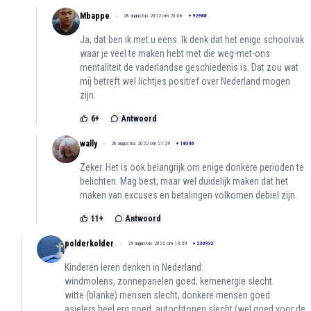
Mbappe
28 augustus 2022 om 20:08
+
92988
Ja, dat ben ik met u eens. Ik denk dat het enige schoolvak
waar je veel te maken hebt met die weg-met-ons
mentaliteit de vaderlandse geschiedenis is. Dat zou wat
mij betreft wel lichtjes positief over Nederland mogen
zijn.
6
+
Antwoord
wally
28 augustus 2022 om 21:29
+
18346
Zeker. Het is ook belangrijk om enige donkere perioden te
belichten. Mag best, maar wel duidelijk maken dat het
maken van excuses en betalingen volkomen debiel zijn.
11
+
Antwoord
polderkolder
29 augustus 2022 om 13:39
+
230932
Kinderen leren denken in Nederland:
windmolens, zonnepanelen goed; kernenergie slecht.
witte (blanke) mensen slecht, donkere mensen goed.
asielers heel erg goed, autochtonen slecht (wel goed voor de