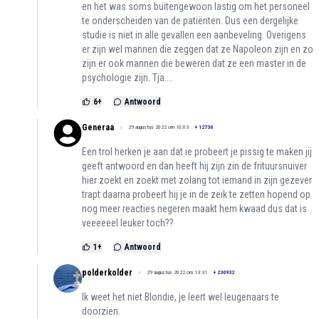
en het was soms buitengewoon lastig om het personeel
te onderscheiden van de patiënten. Dus een dergelijke
studie is niet in alle gevallen een aanbeveling. Overigens
er zijn wel mannen die zeggen dat ze Napoleon zijn en zo
zijn er ook mannen die beweren dat ze een master in de
psychologie zijn. Tja....
6
+
Antwoord
Generaa
29 augustus 2022 om 10:03
+
12730
Een trol herken je aan dat ie probeert je pissig te maken jij
geeft antwoord en dan heeft hij zijn zin de frituursnuiver
hier zoekt en zoekt met zolang tot iemand in zijn gezever
trapt daarna probeert hij je in de zeik te zetten hopend op
nog meer reacties negeren maakt hem kwaad dus dat is
veeeeeel leuker toch??
1
+
Antwoord
polderkolder
29 augustus 2022 om 13:31
+
230932
Ik weet het niet Blondie, je leert wel leugenaars te
doorzien.