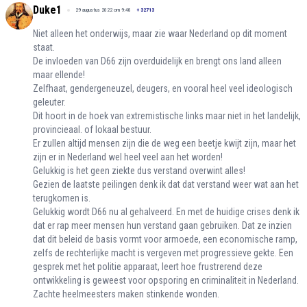
Duke1
29 augustus 2022 om 9:48
+
32713
Niet alleen het onderwijs, maar zie waar Nederland op dit moment
staat.
De invloeden van D66 zijn overduidelijk en brengt ons land alleen
maar ellende!
Zelfhaat, gendergeneuzel, deugers, en vooral heel veel ideologisch
geleuter.
Dit hoort in de hoek van extremistische links maar niet in het landelijk,
provincieaal. of lokaal bestuur.
Er zullen altijd mensen zijn die de weg een beetje kwijt zijn, maar het
zijn er in Nederland wel heel veel aan het worden!
Gelukkig is het geen ziekte dus verstand overwint alles!
Gezien de laatste peilingen denk ik dat dat verstand weer wat aan het
terugkomen is.
Gelukkig wordt D66 nu al gehalveerd. En met de huidige crises denk ik
dat er rap meer mensen hun verstand gaan gebruiken. Dat ze inzien
dat dit beleid de basis vormt voor armoede, een economische ramp,
zelfs de rechterlijke macht is vergeven met progressieve gekte. Een
gesprek met het politie apparaat, leert hoe frustrerend deze
ontwikkeling is geweest voor opsporing en criminaliteit in Nederland.
Zachte heelmeesters maken stinkende wonden.