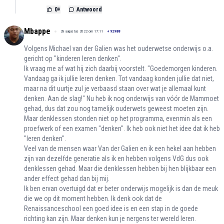
0
+
Antwoord
Mbappe
28 augustus 2022 om 17:11
+
92988
Volgens Michael van der Galien was het ouderwetse onderwijs o.a.
gericht op "kinderen leren denken".
Ik vraag me af wat hij zich daarbij voorstelt. "Goedemorgen kinderen.
Vandaag ga ik jullie leren denken. Tot vandaag konden jullie dat niet,
maar na dit uurtje zul je verbaasd staan over wat je allemaal kunt
denken. Aan de slag!" Nu heb ik nog onderwijs van vóór de Mammoet
gehad, dus dat zou nog tamelijk ouderwets geweest moeten zijn.
Maar denklessen stonden niet op het programma, evenmin als een
proefwerk of een examen "denken". Ik heb ook niet het idee dat ik heb
"leren denken".
Veel van de mensen waar Van der Galien en ik een hekel aan hebben
zijn van dezelfde generatie als ik en hebben volgens VdG dus ook
denklessen gehad. Maar die denklessen hebben bij hen blijkbaar een
ander effect gehad dan bij mij.
Ik ben ervan overtuigd dat er beter onderwijs mogelijk is dan de meuk
die we op dit moment hebben. Ik denk ook dat de
Renaissanceschool een goed idee is en een stap in de goede
richting kan zijn. Maar denken kun je nergens ter wereld leren.