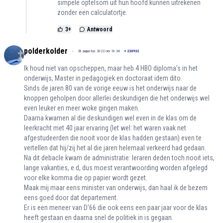
simpele optelsom uit hun hoofd kunnen uitrekenen
zonder een calculatortje.
3
+
Antwoord
polderkolder
28 augustus 2022 om 16:34
+
230932
Ik houd niet van opscheppen, maar heb 4 HBO diploma's in het
onderwijs, Master in pedagogiek en doctoraat idem dito.
Sinds de jaren 80 van de vorige eeuw is het onderwijs naar de
knoppen geholpen door allerlei deskundigen die het onderwijs wel
even leuker en meer woke gingen maken.
Daarna kwamen al die deskundigen wel even in de klas om de
leerkracht met 40 jaar ervaring (let wel: het waren vaak net
afgestudeerden die nooit voor de klas hadden gestaan) even te
vertellen dat hij/zij het al die jaren helemaal verkeerd had gedaan.
Na dit debacle kwam de administratie: leraren deden toch nooit iets,
lange vakanties, e.d, dus moest verantwoording worden afgelegd
voor elke komma die op papier wordt gezet.
Maak mij maar eens minister van onderwijs, dan haal ik de bezem
eens goed door dat departement.
Er is een meneer van D'66 die ook eens een paar jaar voor de klas
heeft gestaan en daarna snel de politiek in is gegaan.