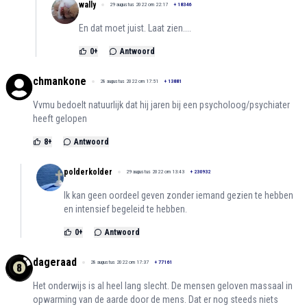
wally
29 augustus 2022 om 22:17
+
18346
En dat moet juist. Laat zien....
0
+
Antwoord
chmankone
28 augustus 2022 om 17:51
+
13881
Vvmu bedoelt natuurlijk dat hij jaren bij een psycholoog/psychiater
heeft gelopen
8
+
Antwoord
polderkolder
29 augustus 2022 om 13:43
+
230932
Ik kan geen oordeel geven zonder iemand gezien te hebben
en intensief begeleid te hebben.
0
+
Antwoord
dageraad
28 augustus 2022 om 17:37
+
77161
Het onderwijs is al heel lang slecht. De mensen geloven massaal in
opwarming van de aarde door de mens. Dat er nog steeds niets