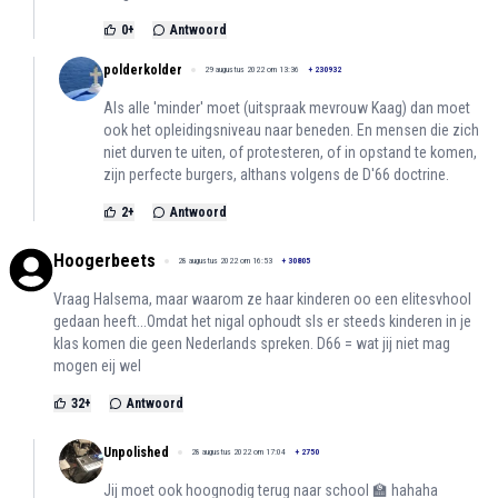
0
+
Antwoord
polderkolder
29 augustus 2022 om 13:36
+
230932
Als alle 'minder' moet (uitspraak mevrouw Kaag) dan moet
ook het opleidingsniveau naar beneden. En mensen die zich
niet durven te uiten, of protesteren, of in opstand te komen,
zijn perfecte burgers, althans volgens de D'66 doctrine.
2
+
Antwoord
Hoogerbeets
28 augustus 2022 om 16:53
+
30805
Vraag Halsema, maar waarom ze haar kinderen oo een elitesvhool
gedaan heeft...Omdat het nigal ophoudt sls er steeds kinderen in je
klas komen die geen Nederlands spreken. D66 = wat jij niet mag
mogen eij wel
32
+
Antwoord
Unpolished
28 augustus 2022 om 17:04
+
2750
Jij moet ook hoognodig terug naar school 🏫 hahaha