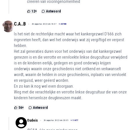
creëren van vooringenomenheid
12
+
Antwoord
C.A..B
28 augustus 2022 om 18:07
+
20788
Is het niet de rechterlijke macht waar het kankergezwel D'666 zich
ingevreten heeft, dan wel het onderwijs wat zij vergiftigd en verpest
hebben.
Het zal generaties duren voor het onderwijs van dat kankergezwel
genezen is en die verrotte en vervloekte linkse deugcultuur verwijderd
is en de kinderen eerlijk, gedegen en goed onderwijs krijgen
onderwijs waarin onze geschiedenis niet ontkend en verkwanselt
wordt, waarin de helden in onze geschiedenis, inplaats van vervloekt
en verguisd, weer geëerd worden.
En zo kan ik nog wel even doorgaan.
Weg met die verachtelijke en verrotte linkse deugcultuur die van onze
kinderen hersenloze deugkneuzen maakt.
56
+
Antwoord
Oudeis
28 augustus 2022 om 20:05
+
11477