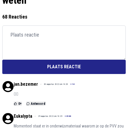
weten
68 Reacties
PLAATS REACTIE
jan.bezemer
30 augustus 2022 om 14:20
+
14
👍🏻
0
+
Antwoord
Eukalypta
29 augustus 2022 om 16:35
+
6144
Momenteel staat er in onderwijsmateriaal waarom je op de PVV zou