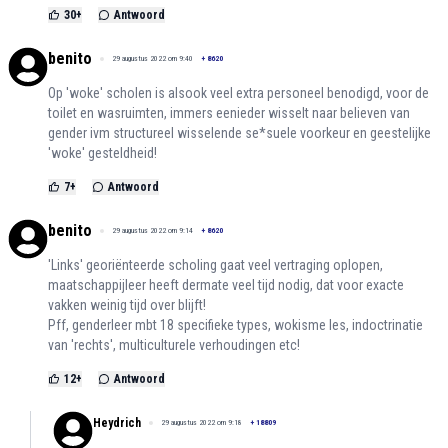
30
+
Antwoord
benito
29 augustus 2022 om 9:40
+
8620
Op 'woke' scholen is alsook veel extra personeel benodigd, voor de
toilet en wasruimten, immers eenieder wisselt naar believen van
gender ivm structureel wisselende se*suele voorkeur en geestelijke
'woke' gesteldheid!
7
+
Antwoord
benito
29 augustus 2022 om 9:14
+
8620
'Links' georiënteerde scholing gaat veel vertraging oplopen,
maatschappijleer heeft dermate veel tijd nodig, dat voor exacte
vakken weinig tijd over blijft!
Pff, genderleer mbt 18 specifieke types, wokisme les, indoctrinatie
van 'rechts', multiculturele verhoudingen etc!
12
+
Antwoord
Heydrich
29 augustus 2022 om 9:18
+
18809