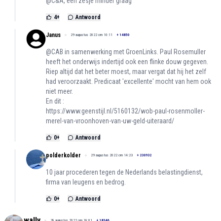
@C&A, één zesje minder graag
4
+
Antwoord
Janus
29 augustus 2022 om 10:11
+
14850
@CAB in samenwerking met GroenLinks. Paul Rosemuller
heeft het onderwijs indertijd ook een flinke douw gegeven.
Riep altijd dat het beter moest, maar vergat dat hij het zelf
had veroorzaakt. Predicaat 'excellente' mocht van hem ook
niet meer.
En dit :
https://www.geenstijl.nl/5160132/wob-paul-rosenmoller-
merel-van-vroonhoven-van-uw-geld-uiteraard/
0
+
Antwoord
polderkolder
29 augustus 2022 om 14:23
+
230932
10 jaar procederen tegen de Nederlands belastingdienst,
firma van leugens en bedrog.
0
+
Antwoord
wally
28 augustus 2022 om 18:01
+
18346