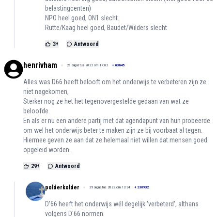
belastingcenten)
NPO heel goed, ON1 slecht.
Rutte/Kaag heel goed, Baudet/Wilders slecht
3
+
Antwoord
henrivham
28 augustus 2022 om 17:02
+
63645
Alles was D66 heeft belooft om het onderwijs te verbeteren zijn ze
niet nagekomen,
Sterker nog ze het het tegenovergestelde gedaan van wat ze
beloofde.
En als er nu een andere partij met dat agendapunt van hun probeerde
om wel het onderwijs beter te maken zijn ze bij voorbaat al tegen.
Hiermee geven ze aan dat ze helemaal niet willen dat mensen goed
opgeleid worden.
29
+
Antwoord
polderkolder
29 augustus 2022 om 13:34
+
230932
D'66 heeft het onderwijs wél degelijk 'verbeterd', althans
volgens D'66 normen.