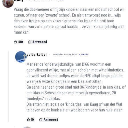
Vraag die d66-meneer of hij zijn kinderen naar een moslimschool wil
sturen, of naar een 'zwarte' school. En als t antwoord nee is... wijs
dan even fijntjes op een zekere groenslinks figuur die ooit haar
kinderen van zo'n laatste school haalde.... ze zijn zo schijnheilig als t
maar kan.
50
+
Antwoord
polderkolder
29 augustus 2022 om 13:47
+
230932
Meneer de 'onderwijskundige' van D'66 woont in een
gepriviliseerd wijkje, met alleen scholen met witte kindertjes.
Je weet wel die schooltjes waar de NPO altijd langs gaat, en
waar je 6 witte kindertjes in een klas ziet zitten.
Ga eens naar een grote stad met 36 'kindertjes' in een klas, of
een klas in Scheveningen met moeilijk opvoedbaren, 20
'kindertjes' in de klas.
Die zitten niet, zoals de 'kindertjes' van Kaag of van der Wal
te beven op de bank als er twee boeren voor hun huis staan
5
+
Antwoord