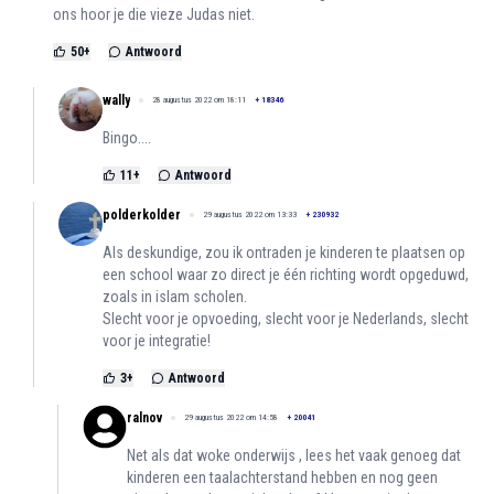
ons hoor je die vieze Judas niet.
50
+
Antwoord
wally
28 augustus 2022 om 18:11
+
18346
Bingo....
11
+
Antwoord
polderkolder
29 augustus 2022 om 13:33
+
230932
Als deskundige, zou ik ontraden je kinderen te plaatsen op
een school waar zo direct je één richting wordt opgeduwd,
zoals in islam scholen.
Slecht voor je opvoeding, slecht voor je Nederlands, slecht
voor je integratie!
3
+
Antwoord
ralnov
29 augustus 2022 om 14:58
+
20041
Net als dat woke onderwijs , lees het vaak genoeg dat
kinderen een taalachterstand hebben en nog geen