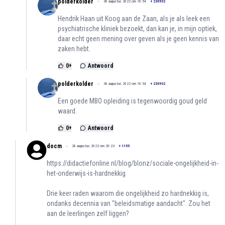
polderkolder
30 augustus 2022 om 16:54
+
230932
Hendrik Haan uit Koog aan de Zaan, als je als leek een
psychiatrische kliniek bezoekt, dan kan je, in mijn optiek,
daar echt geen mening over geven als je geen kennis van
zaken hebt.
0
+
Antwoord
polderkolder
30 augustus 2022 om 16:54
+
230932
Een goede MBO opleiding is tegenwoordig goud geld
waard.
0
+
Antwoord
docm
28 augustus 2022 om 20:23
+
1155
https://didactiefonline.nl/blog/blonz/sociale-ongelijkheid-in-
het-onderwijs-is-hardnekkig
Drie keer raden waarom die ongelijkheid zo hardnekkig is,
ondanks decennia van "beleidsmatige aandacht". Zou het
aan de leerlingen zelf liggen?