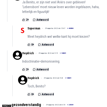
Ja Benito, er zijn niet veel Ariërs over gebleven!
'Lebensborn' moet nieuw leven worden ingeblazen, haha,
letterlijk en figuurlijk!
2
+
Antwoord
Superman
29 augustus 2022 om 15:47
+
46884
Weet heydrich wel welke kant hij moet kiezen?
0
+
Antwoord
Heydrich
29 augustus 2022 om 9:19
+
18809
Indoctrinatie=demonisering.
2
+
Antwoord
Heydrich
29 augustus 2022 om 9:20
+
18809
Toch, Benito?
0
+
Antwoord
gezondverstandig
29 augustus 2022 om 8:55
+
24569