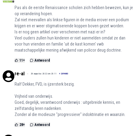
Pas als de eerste Renaissance scholen zich hebben bewezen, kun je
op verandering hopen.
Zal niet meevallen als linkse figuren in de media erover een podium
krijgen en er weer stigmatiserende koppen boven gezet worden.
Is er nog geen artikel over verschenen met nazi er in?
Veel ouders zullen hun kinderen er niet aanmelden omdat ze dan
voor hun vrienden en familie 'uit de kast komen' vwb
maatschappelijke mening afwijkend van policor deug doctrine.
11
+
Antwoord
re-al
28 augustus 2022 om 20:11
+
209683
Ralf Dekker, FVD, is ijzersterk bezig.
Vrijheid van onderwijs.
Goed, degelijk, verantwoord onderwijs : uitgebreide kennis, en
zelfstandig leren nadenken.
Zonder al die modieuze "progressieve" indoktrinatie en waanzin.
28
+
Antwoord