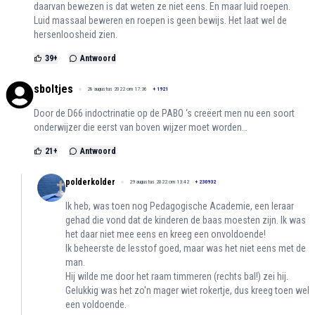
daarvan bewezen is dat weten ze niet eens. En maar luid roepen.
Luid massaal beweren en roepen is geen bewijs. Het laat wel de
hersenloosheid zien.
39
+
Antwoord
sboltjes
28 augustus 2022 om 17:36
+
1921
Door de D66 indoctrinatie op de PABO ‘s creëert men nu een soort
onderwijzer die eerst van boven wijzer moet worden…
21
+
Antwoord
polderkolder
29 augustus 2022 om 13:42
+
230932
Ik heb, was toen nog Pedagogische Academie, een leraar
gehad die vond dat de kinderen de baas moesten zijn. Ik was
het daar niet mee eens en kreeg een onvoldoende!
Ik beheerste de lesstof goed, maar was het niet eens met de
man.
Hij wilde me door het raam timmeren (rechts bal!) zei hij.
Gelukkig was het zo'n mager wiet rokertje, dus kreeg toen wel
een voldoende.