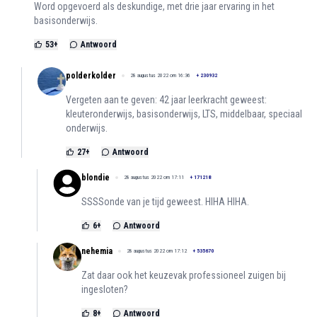
Word opgevoerd als deskundige, met drie jaar ervaring in het
basisonderwijs.
53
+
Antwoord
polderkolder
28 augustus 2022 om 16:36
+
230932
Vergeten aan te geven: 42 jaar leerkracht geweest:
kleuteronderwijs, basisonderwijs, LTS, middelbaar, speciaal
onderwijs.
27
+
Antwoord
blondie
28 augustus 2022 om 17:11
+
171218
SSSSonde van je tijd geweest. HIHA HIHA.
6
+
Antwoord
nehemia
28 augustus 2022 om 17:12
+
535670
Zat daar ook het keuzevak professioneel zuigen bij
ingesloten?
8
+
Antwoord