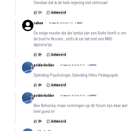
Vandaar dat ik de hele regering niet vertrouw!
1
+
Antwoord
ralnov
30 augustus 2022 om 7:12
+
20041
De enige master die die lamlul van een Rutte heeft is om
de boel te flessen , zelfs ik zie dat met een MBO
diploma'tje.
0
+
Antwoord
polderkolder
30 augustus 2022 om 16:51
+
230932
Opleiding Psychologie, Opleiding Ortho Pedagogiek,
0
+
Antwoord
polderkolder
30 augustus 2022 om 16:52
+
230932
Nee Nehemia, maar sommigen op dit forum zijn daar wel
heel goed in!
0
+
Antwoord