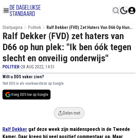
Startpagina
Politiek
Ralf Dekker (FVD) Zet Haters Van D66 Op Hun
Ralf Dekker (FVD) zet haters van
Plek: "Ik Ben Óók Tegen Slecht En Onveilig
Onderwijs"
D66 op hun plek: "Ik ben óók tegen
slecht en onveilig onderwijs"
POLITIEK
•
28 AUG 2022, 14:51
Wilt u DDS vaker zien?
Stel DDS in als voorkeursbron op Google.
Voeg DDS toe op Google
Delen met
Ralf Dekker
gaf deze week zijn maidenspeech in de Tweede
Kamer. Daar kreeg hij veel positief commentaar op. Maar