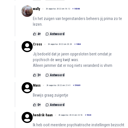
wally
28 augustus 2022 om 18:12
+
18346
En het zuigen van tegenstanders beheers jij prima zo te
lezen.
4
+
Antwoord
Cross
28 augustus 2022 om 20:20
+
1864
Jij bedoeld dat je jaren opgesloten bent omdat je
psychisch de weg kwijt was.
Alleen jammer dat er nog niets veranderd is vhvm
3
+
Antwoord
Mass
28 augustus 2022 om 21:41
+
59069
Bewijs graag zuigertje
0
+
Antwoord
hendrik-haan
28 augustus 2022 om 22:18
+
9020
Ik heb ooit meerdere psychiatrische instellingen bezocht