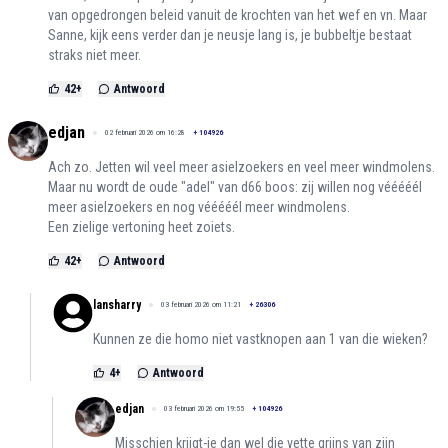
van opgedrongen beleid vanuit de krochten van het wef en vn. Maar
Sanne, kijk eens verder dan je neusje lang is, je bubbeltje bestaat
straks niet meer.
42
+
Antwoord
edjan
02 februari 2026 om 16:28
+
104926
Ach zo. Jetten wil veel meer asielzoekers en veel meer windmolens.
Maar nu wordt de oude "adel" van d66 boos: zij willen nog vééééél
meer asielzoekers en nog vééééél meer windmolens.
Een zielige vertoning heet zoiets.
42
+
Antwoord
lansharry
03 februari 2026 om 11:21
+
26306
Kunnen ze die homo niet vastknopen aan 1 van die wieken?
4
+
Antwoord
edjan
03 februari 2026 om 19:55
+
104926
Misschien krijgt-ie dan wel die vette grijns van zijn