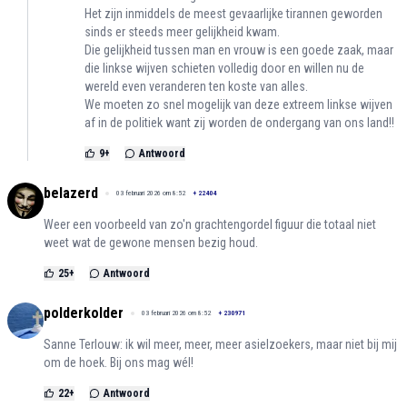
Het zijn inmiddels de meest gevaarlijke tirannen geworden
sinds er steeds meer gelijkheid kwam.
Die gelijkheid tussen man en vrouw is een goede zaak, maar
die linkse wijven schieten volledig door en willen nu de
wereld even veranderen ten koste van alles.
We moeten zo snel mogelijk van deze extreem linkse wijven
af in de politiek want zij worden de ondergang van ons land!!
9
+
Antwoord
belazerd
03 februari 2026 om 8:52
+
22404
Weer een voorbeeld van zo'n grachtengordel figuur die totaal niet
weet wat de gewone mensen bezig houd.
25
+
Antwoord
polderkolder
03 februari 2026 om 8:52
+
230971
Sanne Terlouw: ik wil meer, meer, meer asielzoekers, maar niet bij mij
om de hoek. Bij ons mag wél!
22
+
Antwoord