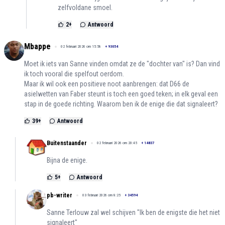
zelfvoldane smoel.
2
+
Antwoord
Mbappe
02 februari 2026 om 15:58
+
93054
Moet ik iets van Sanne vinden omdat ze de "dochter van" is? Dan vind
ik toch vooral die spelfout oerdom.
Maar ik wil ook een positieve noot aanbrengen: dat D66 de
asielwetten van Faber steunt is toch een goed teken; in elk geval een
stap in de goede richting. Waarom ben ik de enige die dat signaleert?
39
+
Antwoord
Buitenstaander
02 februari 2026 om 20:45
+
14837
Bijna de enige.
5
+
Antwoord
pb-writer
03 februari 2026 om 8:25
+
34594
Sanne Terlouw zal wel schijven "Ik ben de enigste die het niet
signaleert"