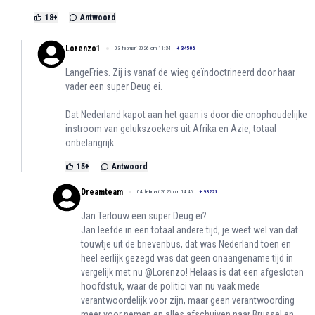
18
+
Antwoord
Lorenzo1
03 februari 2026 om 11:34
+
34506
LangeFries. Zij is vanaf de wieg geïndoctrineerd door haar
vader een super Deug ei.
Dat Nederland kapot aan het gaan is door die onophoudelijke
instroom van gelukszoekers uit Afrika en Azie, totaal
onbelangrijk.
15
+
Antwoord
Dreamteam
04 februari 2026 om 14:46
+
93221
Jan Terlouw een super Deug ei?
Jan leefde in een totaal andere tijd, je weet wel van dat
touwtje uit de brievenbus, dat was Nederland toen en
heel eerlijk gezegd was dat geen onaangename tijd in
vergelijk met nu @Lorenzo! Helaas is dat een afgesloten
hoofdstuk, waar de politici van nu vaak mede
verantwoordelijk voor zijn, maar geen verantwoording
meer voor nemen en alles afschuiven naar Brussel en