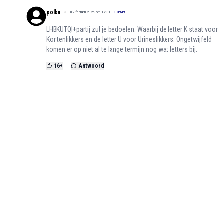
polka
02 februari 2026 om 17:31
+
3949
LHBKUTQI+partij zul je bedoelen. Waarbij de letter K staat voor
Kontenlikkers en de letter U voor Urineslikkers. Ongetwijfeld
komen er op niet al te lange termijn nog wat letters bij.
16
+
Antwoord