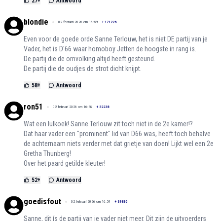
27
+
Antwoord
blondie
02 februari 2026 om 16:59
+
171226
Even voor de goede orde Sanne Terlouw, het is niet DE partij van je
Vader, het is D'66 waar homoboy Jetten de hoogste in rang is.
De partij die de omvolking altijd heeft gesteund.
De partij die de oudjes de strot dicht knijpt.
58
+
Antwoord
ron51
02 februari 2026 om 16:58
+
32238
Wat een lulkoek! Sanne Terlouw zit toch niet in de 2e kamer!?
Dat haar vader een "prominent" lid van D66 was, heeft toch behalve
de achternaam niets verder met dat grietje van doen! Lijkt wel een 2e
Gretha Thunberg!
Over het paard getilde kleuter!
52
+
Antwoord
goedisfout
02 februari 2026 om 16:54
+
39830
Sanne, dit ís de partij van je vader niet meer. Dit zijn de uitvoerders