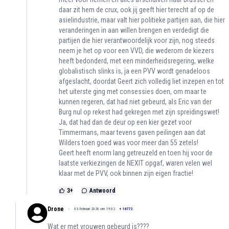
daar zit hem de crux, ook jij geeft hier terecht af op de
asielindustrie, maar valt hier politieke partijen aan, die hier
veranderingen in aan willen brengen en verdedigt die
partijen die hier verantwoordelijk voor zijn, nog steeds
neem je het op voor een VVD, die wederom de kiezers
heeft bedonderd, met een minderheidsregering, welke
globalistisch slinks is, ja een PVV wordt genadeloos
afgeslacht, doordat Geert zich volledig liet inzepen en tot
het uiterste ging met consessies doen, om maar te
kunnen regeren, dat had niet gebeurd, als Eric van der
Burg nul op rekest had gekregen met zijn spreidingswet!
Ja, dat had dan de deur op een kier gezet voor
Timmermans, maar tevens gaven peilingen aan dat
Wilders toen goed was voor meer dan 55 zetels!
Geert heeft enorm lang getreuzeld en toen hij voor de
laatste verkiezingen de NEXIT opgaf, waren velen wel
klaar met de PVV, ook binnen zijn eigen fractie!
3
+
Antwoord
Drone
03 februari 2026 om 19:02
+
16772
Wat er met vrouwen gebeurd is????