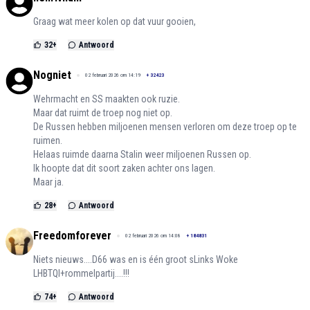
Graag wat meer kolen op dat vuur gooien,
32
+
Antwoord
Nogniet
02 februari 2026 om 14:19
+
32423
Wehrmacht en SS maakten ook ruzie.
Maar dat ruimt de troep nog niet op.
De Russen hebben miljoenen mensen verloren om deze troep op te
ruimen.
Helaas ruimde daarna Stalin weer miljoenen Russen op.
Ik hoopte dat dit soort zaken achter ons lagen.
Maar ja.
28
+
Antwoord
Freedomforever
02 februari 2026 om 14:08
+
184831
Niets nieuws....D66 was en is één groot sLinks Woke
LHBTQI+rommelpartij....!!!
74
+
Antwoord