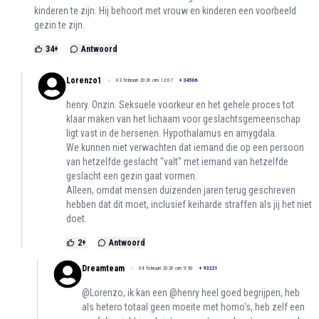
kinderen te zijn. Hij behoort met vrouw en kinderen een voorbeeld
gezin te zijn.
34
+
Antwoord
Lorenzo1
03 februari 2026 om 12:07
+
34506
henry. Onzin. Seksuele voorkeur en het gehele proces tot
klaar maken van het lichaam voor geslachtsgemeenschap
ligt vast in de hersenen. Hypothalamus en amygdala.
We kunnen niet verwachten dat iemand die op een persoon
van hetzelfde geslacht "valt" met iemand van hetzelfde
geslacht een gezin gaat vormen.
Alleen, omdat mensen duizenden jaren terug geschreven
hebben dat dit moet, inclusief keiharde straffen als jij het niet
doet.
2
+
Antwoord
Dreamteam
04 februari 2026 om 9:50
+
93221
@Lorenzo, ik kan een @henry heel goed begrijpen, heb
als hetero totaal geen moeite met homo's, heb zelf een