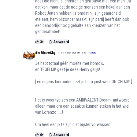
neef die nicht is, christen en getrouwd met een man. Ja
dat kan, maar dat de nodige mensen een hekel aan een
Robot Jetten hebben, is omdat hij zijn geaardheid
etaleert, hem bijzonder maakt, zijn partij heeft dan ook
een behoorlijk hoog gehalte aan kneuzen van het
genderalfabet!
3
+
Antwoord
dhrBlauwSky
08 februari 2026 om 15:33
+
20013
Je hebt totaal géén moeite met homo's,
en TEGELIJK geef je deze Henry gelijk!
[ en ergens hieronder geef je hem juist weer ON-GELIJK! ]
Het is weer typisch een AMBIVALENT Dream- antwoord,
alleen maar om een spaak te kunnen steken in het wiel
van Lorenzo......!
Om heel eerlijk te zijn niet bijster volwassen.
0
+
Antwoord