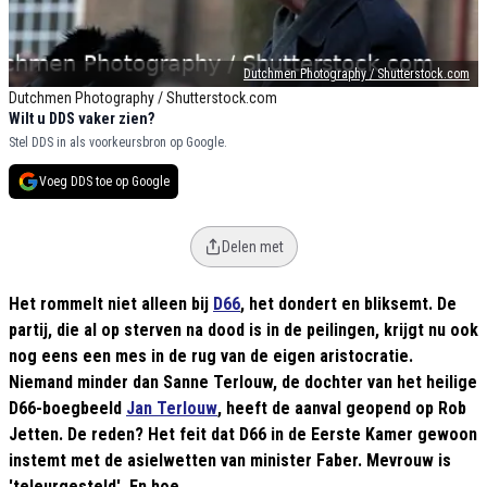
Dutchmen Photography / Shutterstock.com
Dutchmen Photography / Shutterstock.com
Wilt u DDS vaker zien?
Stel DDS in als voorkeursbron op Google.
Voeg DDS toe op Google
Delen met
Het rommelt niet alleen bij
D66
, het dondert en bliksemt. De
partij, die al op sterven na dood is in de peilingen, krijgt nu ook
nog eens een mes in de rug van de eigen aristocratie.
Niemand minder dan Sanne Terlouw, de dochter van het heilige
D66-boegbeeld
Jan Terlouw
, heeft de aanval geopend op Rob
Jetten. De reden? Het feit dat D66 in de Eerste Kamer gewoon
instemt met de asielwetten van minister Faber. Mevrouw is
'teleurgesteld'. En hoe.