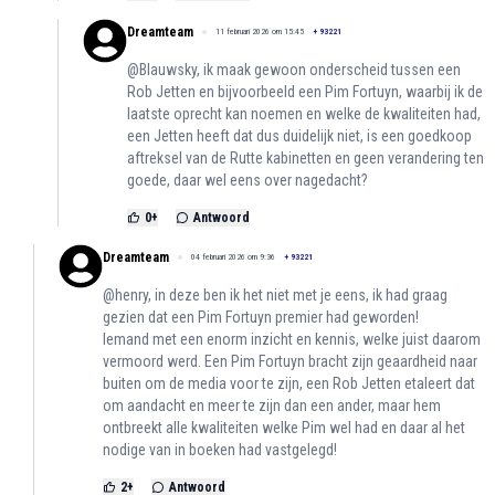
Dreamteam
11 februari 2026 om 15:45
+
93221
@Blauwsky, ik maak gewoon onderscheid tussen een
Rob Jetten en bijvoorbeeld een Pim Fortuyn, waarbij ik de
laatste oprecht kan noemen en welke de kwaliteiten had,
een Jetten heeft dat dus duidelijk niet, is een goedkoop
aftreksel van de Rutte kabinetten en geen verandering ten
goede, daar wel eens over nagedacht?
0
+
Antwoord
Dreamteam
04 februari 2026 om 9:36
+
93221
@henry, in deze ben ik het niet met je eens, ik had graag
gezien dat een Pim Fortuyn premier had geworden!
Iemand met een enorm inzicht en kennis, welke juist daarom
vermoord werd. Een Pim Fortuyn bracht zijn geaardheid naar
buiten om de media voor te zijn, een Rob Jetten etaleert dat
om aandacht en meer te zijn dan een ander, maar hem
ontbreekt alle kwaliteiten welke Pim wel had en daar al het
nodige van in boeken had vastgelegd!
2
+
Antwoord