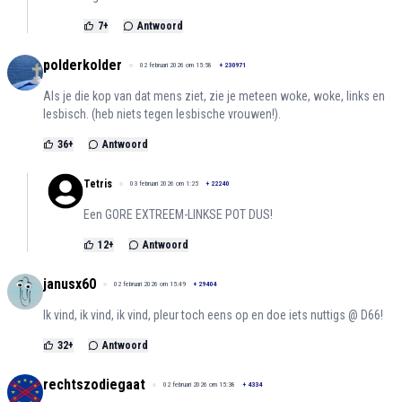
7
+
Antwoord
polderkolder
02 februari 2026 om 15:58
+
230971
Als je die kop van dat mens ziet, zie je meteen woke, woke, links en
lesbisch. (heb niets tegen lesbische vrouwen!).
36
+
Antwoord
Tetris
03 februari 2026 om 1:25
+
22240
Een GORE EXTREEM-LINKSE POT DUS!
12
+
Antwoord
janusx60
02 februari 2026 om 15:49
+
29404
Ik vind, ik vind, ik vind, pleur toch eens op en doe iets nuttigs @ D66!
32
+
Antwoord
rechtszodiegaat
02 februari 2026 om 15:38
+
4334