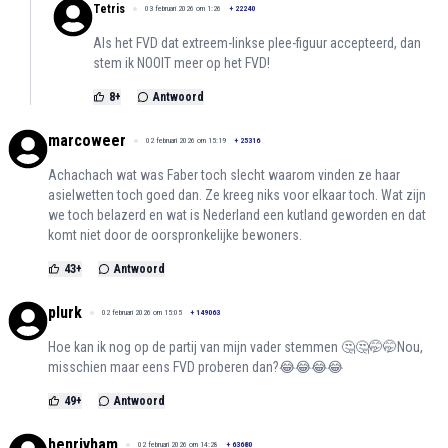
Tetris
03 februari 2026 om 1:26
+
22240
Als het FVD dat extreem-linkse plee-figuur accepteerd, dan
stem ik NOOIT meer op het FVD!
8
+
Antwoord
marcoweer
02 februari 2026 om 15:19
+
25316
Achachach wat was Faber toch slecht waarom vinden ze haar
asielwetten toch goed dan. Ze kreeg niks voor elkaar toch. Wat zijn
we toch belazerd en wat is Nederland een kutland geworden en dat
komt niet door de oorspronkelijke bewoners.
43
+
Antwoord
plurk
02 februari 2026 om 15:05
+
149063
Hoe kan ik nog op de partij van mijn vader stemmen 🤔🤔🤭🤭Nou,
misschien maar eens FVD proberen dan?😂😂😂😂
49
+
Antwoord
henrivham
02 februari 2026 om 14:28
+
63680