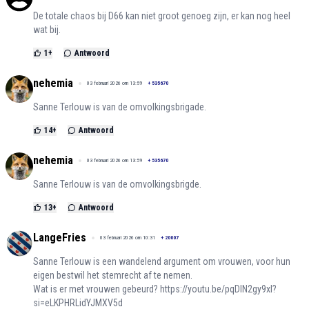
De totale chaos bij D66 kan niet groot genoeg zijn, er kan nog heel
wat bij.
1
+
Antwoord
nehemia
03 februari 2026 om 13:59
+
535670
Sanne Terlouw is van de omvolkingsbrigade.
14
+
Antwoord
nehemia
03 februari 2026 om 13:59
+
535670
Sanne Terlouw is van de omvolkingsbrigde.
13
+
Antwoord
LangeFries
03 februari 2026 om 10:31
+
20007
Sanne Terlouw is een wandelend argument om vrouwen, voor hun
eigen bestwil het stemrecht af te nemen.
Wat is er met vrouwen gebeurd?
https://youtu.be/pqDIN2gy9xI?
si=eLKPHRLidYJMXV5d