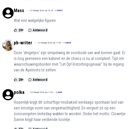
Mass
02 februari 2026 om 18:24
+
59071
Wat een walgelijke figuren
29
+
Antwoord
pb-writer
02 februari 2026 om 17:50
+
34594
Deze 'dingetjes' zijn simpelweg de voorbode van wat komen gaat. Er
is nog geeneens een kabinet en de chaos is nu al compleet. Tijd om
waarschuwingsborden met "Let Op! Instortingsgevaar" bij de ingang
van de Apenrots te zetten.
28
+
Antwoord
polka
02 februari 2026 om 17:05
+
3949
Hopenlijk krijgt dit schurftige misbaksel eerdaags spontaan last van
een ernstige vorm van vergeetachtigheid. En vergeet ze op een
zonovergeten lentedag wakker te worden. Onder het motto: Clowntje
Sanne krijgt haar verdiende loontje.