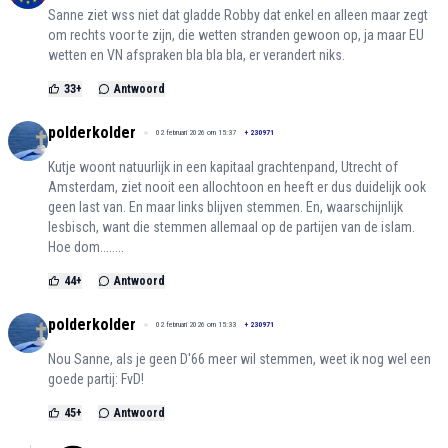
Sanne ziet wss niet dat gladde Robby dat enkel en alleen maar zegt
om rechts voor te zijn, die wetten stranden gewoon op, ja maar EU
wetten en VN afspraken bla bla bla, er verandert niks.
33
+
Antwoord
polderkolder
02 februari 2026 om 15:37
+
230971
Kutje woont natuurlijk in een kapitaal grachtenpand, Utrecht of
Amsterdam, ziet nooit een allochtoon en heeft er dus duidelijk ook
geen last van. En maar links blijven stemmen. En, waarschijnlijk
lesbisch, want die stemmen allemaal op de partijen van de islam.
Hoe dom........
44
+
Antwoord
polderkolder
02 februari 2026 om 15:33
+
230971
Nou Sanne, als je geen D'66 meer wil stemmen, weet ik nog wel een
goede partij: FvD!
45
+
Antwoord