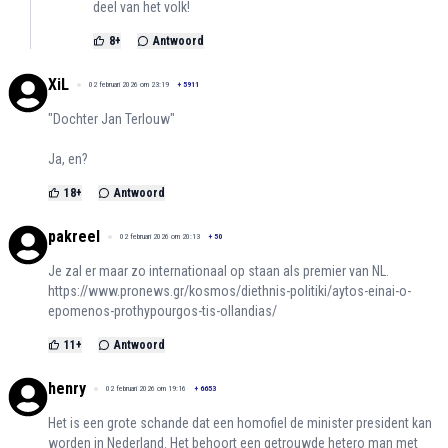
deel van het volk!
8
+
Antwoord
XiL
02 februari 2026 om 23:19
+
5911
"Dochter Jan Terlouw"
Ja, en?
18
+
Antwoord
pakreel
02 februari 2026 om 20:13
+
50
Je zal er maar zo internationaal op staan als premier van NL.
https://www.pronews.gr/kosmos/diethnis-politiki/aytos-einai-o-
epomenos-prothypourgos-tis-ollandias/
11
+
Antwoord
henry
02 februari 2026 om 19:16
+
6653
Het is een grote schande dat een homofiel de minister president kan
worden in Nederland. Het behoort een getrouwde hetero man met