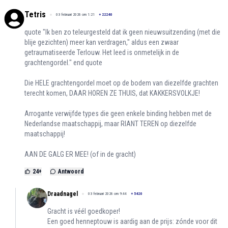
Tetris
03 februari 2026 om 1:21
+
22240
quote "Ik ben zo teleurgesteld dat ik geen nieuwsuitzending (met die
blije gezichten) meer kan verdragen," aldus een zwaar
getraumatiseerde Terlouw. Het leed is onmetelijk in de
grachtengordel." end quote
Die HELE grachtengordel moet op de bodem van diezelfde grachten
terecht komen, DAAR HOREN ZE THUIS, dat KAKKERSVOLKJE!
Arrogante verwijfde types die geen enkele binding hebben met de
Nederlandse maatschappij, maar RIANT TEREN op diezelfde
maatschappij!
AAN DE GALG ER MEE! (of in de gracht)
24
+
Antwoord
Draadnagel
03 februari 2026 om 9:44
+
5420
Gracht is véél goedkoper!
Een goed henneptouw is aardig aan de prijs: zónde voor dit