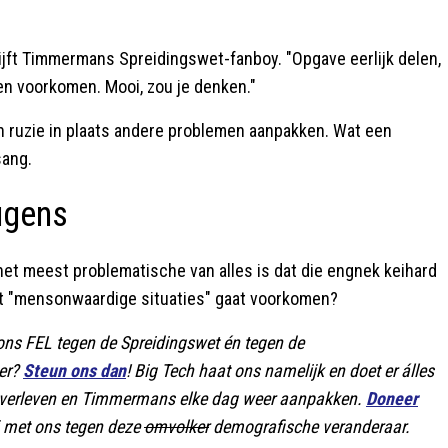
hrijft Timmermans Spreidingswet-fanboy. "Opgave eerlijk delen,
n voorkomen. Mooi, zou je denken."
n ruzie in plaats andere problemen aanpakken. Wat een
sang.
ugens
 het meest problematische van alles is dat die engnek keihard
het "mensonwaardige situaties" gaat voorkomen?
 ons FEL tegen de Spreidingswet én tegen de
ver?
Steun ons dan
! Big Tech haat ons namelijk en doet er álles
overleven en Timmermans elke dag weer aanpakken.
Doneer
zij met ons tegen deze
omvolker
demografische veranderaar.