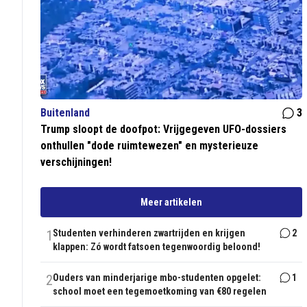
Buitenland
3
Trump sloopt de doofpot: Vrijgegeven UFO-dossiers
onthullen "dode ruimtewezen" en mysterieuze
verschijningen!
Meer artikelen
1
Studenten verhinderen zwartrijden en krijgen
2
klappen: Zó wordt fatsoen tegenwoordig beloond!
2
Ouders van minderjarige mbo-studenten opgelet:
1
school moet een tegemoetkoming van €80 regelen