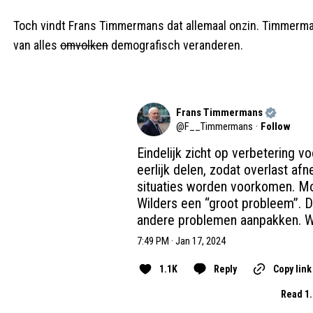
Toch vindt Frans Timmermans dat allemaal onzin. Timmerma
van alles
omvolken
demografisch veranderen.
Frans Timmermans
@
F__Timmermans
·
Follow
Eindelijk zicht op verbetering v
eerlijk delen, zodat overlast a
situaties worden voorkomen. Moo
Wilders een “groot probleem”. D
andere problemen aanpakken. W
7:49 PM · Jan 17, 2024
1.1K
Reply
Copy link
Read 1.