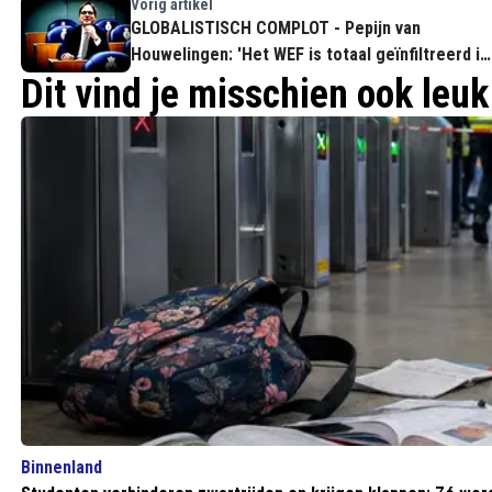
Vorig artikel
GLOBALISTISCH COMPLOT - Pepijn van
Houwelingen: 'Het WEF is totaal geïnfiltreerd in
ons staatsapparaat'
Dit vind je misschien ook leuk
Binnenland