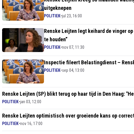
uitgeknepen
POLITIEK
•
jul 23, 16:00
Renske Leijten legt keihard de vinger op
te houden”
POLITIEK
•
nov 07, 11:30
Inspectie fileert Belastingdienst – Rens
POLITIEK
•
sep 04, 13:00
Renske Leijten (SP) blikt terug op haar tijd in Den Haag: "He
POLITIEK
•
jan 03, 12:00
Renske Leijten optimistisch over groeiende kans op correct
POLITIEK
•
nov 16, 17:00