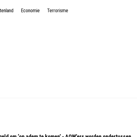
tenland
Economie
Terrorisme
geld om ‘op adem te komen’ - AOW’ers worden ondertussen