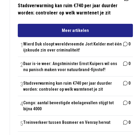
Stadsverwarming kan ruim €740 per jaar duurder
worden: controleer op welk warmtenet je zit
Meer artikelen
1
Wierd Duk sloopt wereldvreemde Jort Kelder met één
0
ijskoude zin over criminaliteit!
2
Daar is-ie weer: Angstminister Ernst Kuipers wil ons
0
nu panisch maken voor natuurbrand-fijnstof!
3
Stadsverwarming kan ruim €740 per jaar duurder
0
worden: controleer op welk warmtenet je zit
4
Congo: aantal bevestigde ebolagevallen stijgt tot
0
bijna 4000
5
Treinverkeer tussen Boxmeer en Venray hervat
0