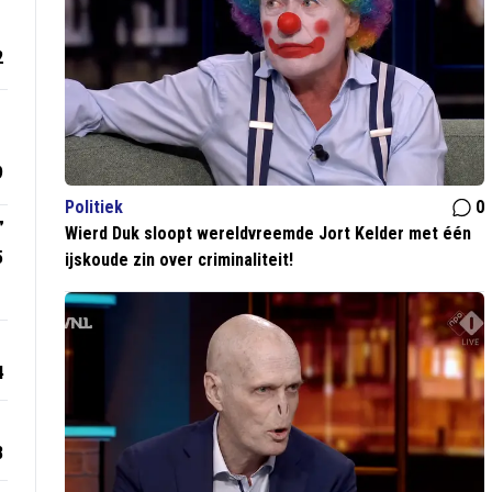
2
9
Politiek
0
”
Wierd Duk sloopt wereldvreemde Jort Kelder met één
5
ijskoude zin over criminaliteit!
4
8