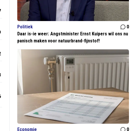
7
Politiek
0
9
Daar is-ie weer: Angstminister Ernst Kuipers wil ons nu
panisch maken voor natuurbrand-fijnstof!
2
3
6
Economie
0