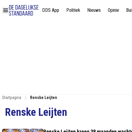
DDS App
Politiek
Nieuws
Opinie
Bui
Startpagina
Renske Leijten
Renske Leijten
Renske Leijten kreeg 38 maanden wacht