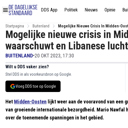
DDS App
Politiek
Nieuws
Opinie
Bui
Startpagina
Buitenland
Mogelijke Nieuwe Crisis In Midden-Oost
Mogelijke nieuwe crisis in M
waarschuwt en Libanese lucht
BUITENLAND
•
20 OKT 2023, 17:30
Wilt u DDS vaker zien?
Stel DDS in als voorkeursbron op Google.
Voeg DDS toe op Google
Het
Midden-Oosten
lijkt weer aan de vooravond van een gr
van groeiende internationale bezorgdheid. Mario Nawfal h
over de toenemende spanningen in het gebied.