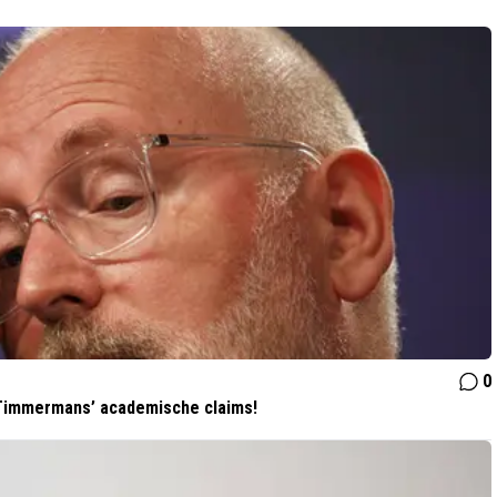
0
n Timmermans’ academische claims!