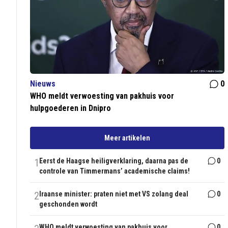
Nieuws
0
WHO meldt verwoesting van pakhuis voor
hulpgoederen in Dnipro
Meer artikelen
1
Eerst de Haagse heiligverklaring, daarna pas de
0
controle van Timmermans’ academische claims!
2
Iraanse minister: praten niet met VS zolang deal
0
geschonden wordt
WHO meldt verwoesting van pakhuis voor
0