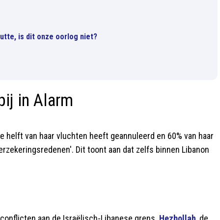
tte, is dit onze oorlog niet?
ij in Alarm
e helft van haar vluchten heeft geannuleerd en 60% van haar
'verzekeringsredenen'. Dit toont aan dat zelfs binnen Libanon
 conflicten aan de Israëlisch-Libanese grens.
Hezbollah
, de