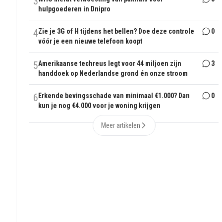
3
hulpgoederen in Dnipro
4
Zie je 3G of H tijdens het bellen? Doe deze controle
0
vóór je een nieuwe telefoon koopt
5
Amerikaanse techreus legt voor 44 miljoen zijn
3
handdoek op Nederlandse grond én onze stroom
6
Erkende bevingsschade van minimaal €1.000? Dan
0
kun je nog €4.000 voor je woning krijgen
Meer artikelen