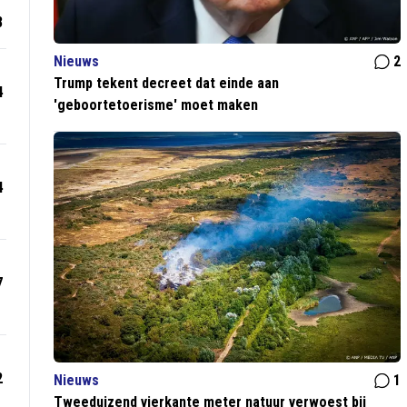
8
Nieuws
2
Trump tekent decreet dat einde aan
4
'geboortetoerisme' moet maken
4
7
2
Nieuws
1
Tweeduizend vierkante meter natuur verwoest bij