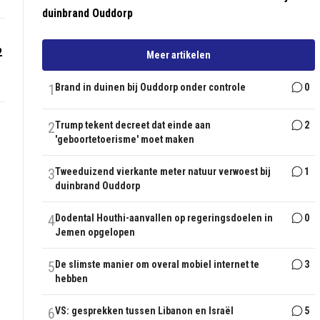
duinbrand Ouddorp
2
Meer artikelen
1
Brand in duinen bij Ouddorp onder controle
0
2
Trump tekent decreet dat einde aan
2
'geboortetoerisme' moet maken
3
Tweeduizend vierkante meter natuur verwoest bij
1
duinbrand Ouddorp
4
Dodental Houthi-aanvallen op regeringsdoelen in
0
Jemen opgelopen
5
De slimste manier om overal mobiel internet te
3
hebben
6
VS: gesprekken tussen Libanon en Israël
5