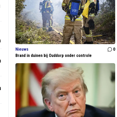
1
3
Nieuws
0
Brand in duinen bij Ouddorp onder controle
0
4