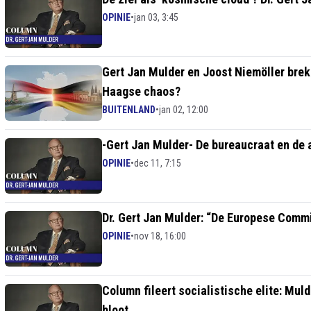
OPINIE
•
jan 03, 3:45
Gert Jan Mulder en Joost Niemöller breke
Haagse chaos?
BUITENLAND
•
jan 02, 12:00
-Gert Jan Mulder- De bureaucraat en de
OPINIE
•
dec 11, 7:15
Dr. Gert Jan Mulder: “De Europese Commis
OPINIE
•
nov 18, 16:00
Column fileert socialistische elite: Mu
bloot