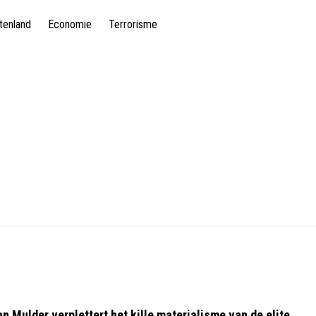
tenland
Economie
Terrorisme
an Mulder verplettert het kille materialisme van de elite