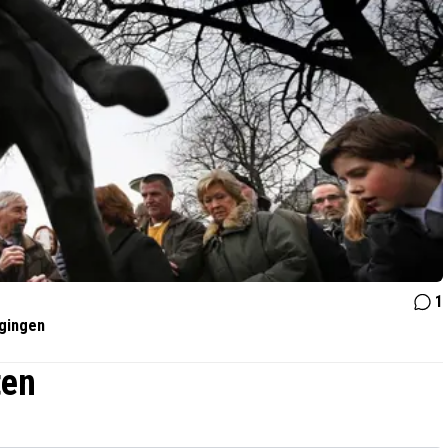
1
gingen
ten