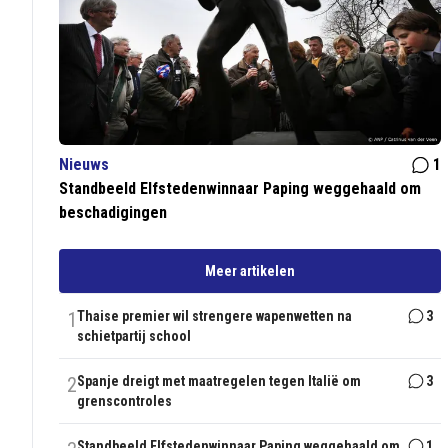
Nieuws
1
Standbeeld Elfstedenwinnaar Paping weggehaald om
beschadigingen
Meer artikelen
1
Thaise premier wil strengere wapenwetten na
3
schietpartij school
2
Spanje dreigt met maatregelen tegen Italië om
3
grenscontroles
Standbeeld Elfstedenwinnaar Paping weggehaald om
1