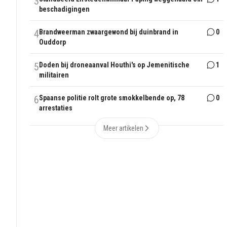
3
beschadigingen
4
Brandweerman zwaargewond bij duinbrand in
0
Ouddorp
5
Doden bij droneaanval Houthi's op Jemenitische
1
militairen
6
Spaanse politie rolt grote smokkelbende op, 78
0
arrestaties
Meer artikelen