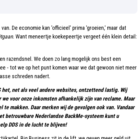
van. De economie kan 'officieel' prima 'groeien,' maar dat
uitgaan
. Want meneertje koekepeertje vergeet één klein detail:
jgen razendsnel. We doen zo lang mogelijk ons best een
 mee - tot we op het punt komen waar we dat gewoon niet meer
asse schreden nadert.
het, net als veel andere websites, ontzettend lastig. Wij
r we voor onze inkomsten afhankelijk zijn van reclame. Maar
el te makken. Daar merken wij de gevolgen ook van. Vandaar
a het betrouwbare Nederlandse BackMe-systeem kunt u
help DDS in de lucht te blijven!
ijkartel. Big Business zit in de lift, we geven meer geld uit,