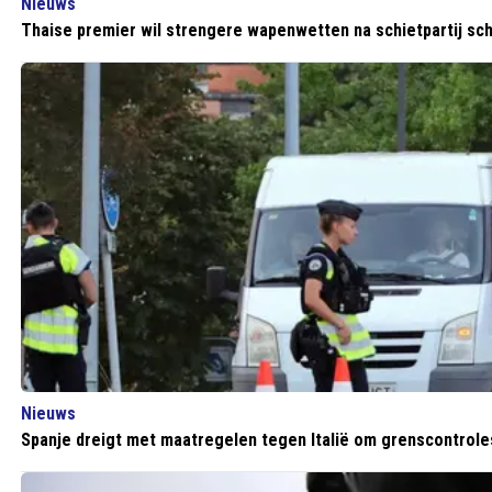
Nieuws
Thaise premier wil strengere wapenwetten na schietpartij sc
Nieuws
Spanje dreigt met maatregelen tegen Italië om grenscontrole