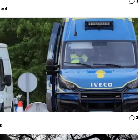
3
hool
3
s