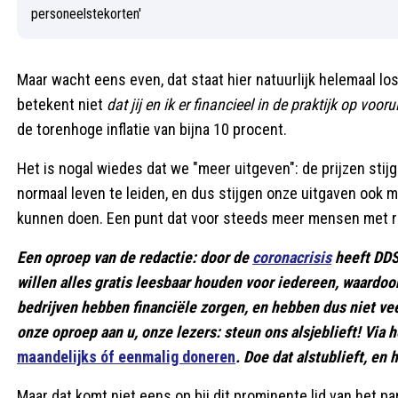
Maar wacht eens even, dat staat hier natuurlijk helemaal los 
betekent niet
dat jij en ik er financieel in de praktijk op voor
de torenhoge inflatie van bijna 10 procent.
Het is nogal wiedes dat we "meer uitgeven": de prijzen sti
normaal leven te leiden, en dus stijgen onze uitgaven ook
kunnen doen. Een punt dat voor steeds meer mensen met r
Een oproep van de redactie: door de
coronacrisis
heeft DDS 
willen alles gratis leesbaar houden voor iedereen, waardoo
bedrijven hebben financiële zorgen, en hebben dus niet ve
onze oproep aan u, onze lezers: steun ons alsjeblieft! Vi
maandelijks óf eenmalig doneren
. Doe dat alstublieft, en 
Maar dat komt niet eens op bij dit prominente lid van het part