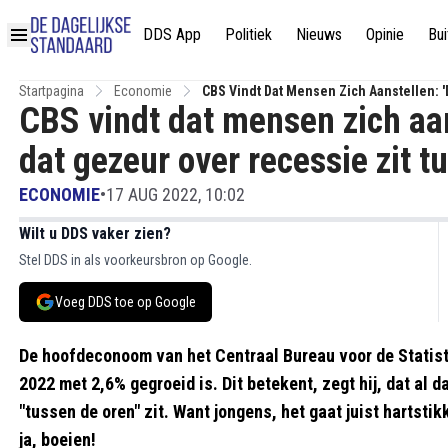
DDS App
Politiek
Nieuws
Opinie
Bui
Startpagina
Economie
CBS Vindt Dat Mensen Zich Aanstellen: 
CBS vindt dat mensen zich aan
dat gezeur over recessie zit t
ECONOMIE
•
17 AUG 2022, 10:02
Wilt u DDS vaker zien?
Stel DDS in als voorkeursbron op Google.
Voeg DDS toe op Google
De hoofdeconoom van het Centraal Bureau voor de Statisti
2022 met 2,6% gegroeid is. Dit betekent, zegt hij, dat al 
"tussen de oren" zit. Want jongens, het gaat juist hartstik
ja, boeien!