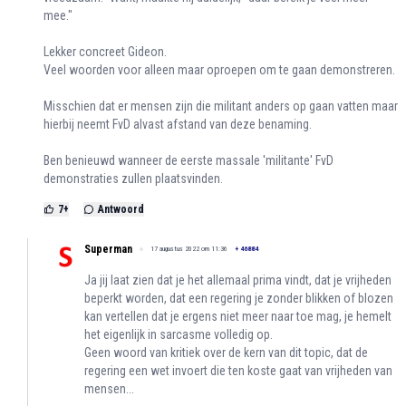
mee."
Lekker concreet Gideon.
Veel woorden voor alleen maar oproepen om te gaan demonstreren.
Misschien dat er mensen zijn die militant anders op gaan vatten maar
hierbij neemt FvD alvast afstand van deze benaming.
Ben benieuwd wanneer de eerste massale 'militante' FvD
demonstraties zullen plaatsvinden.
7
+
Antwoord
Superman
17 augustus 2022 om 11:36
+
46884
Ja jij laat zien dat je het allemaal prima vindt, dat je vrijheden
beperkt worden, dat een regering je zonder blikken of blozen
kan vertellen dat je ergens niet meer naar toe mag, je hemelt
het eigenlijk in sarcasme volledig op.
Geen woord van kritiek over de kern van dit topic, dat de
regering een wet invoert die ten koste gaat van vrijheden van
mensen...