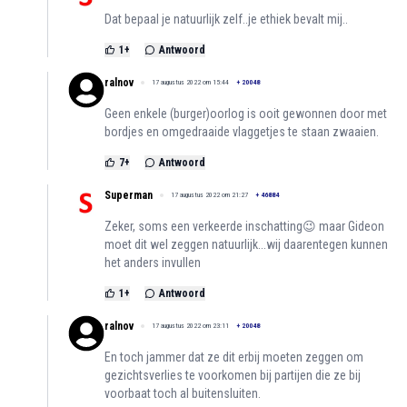
Dat bepaal je natuurlijk zelf..je ethiek bevalt mij..
1
+
Antwoord
ralnov
17 augustus 2022 om 15:44
+
20048
Geen enkele (burger)oorlog is ooit gewonnen door met
bordjes en omgedraaide vlaggetjes te staan zwaaien.
7
+
Antwoord
Superman
17 augustus 2022 om 21:27
+
46884
Zeker, soms een verkeerde inschatting😉 maar Gideon
moet dit wel zeggen natuurlijk...wij daarentegen kunnen
het anders invullen
1
+
Antwoord
ralnov
17 augustus 2022 om 23:11
+
20048
En toch jammer dat ze dit erbij moeten zeggen om
gezichtsverlies te voorkomen bij partijen die ze bij
voorbaat toch al buitensluiten.