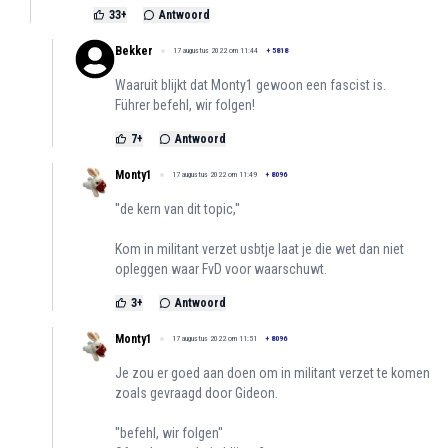
33
+
Antwoord
Bekker
17 augustus 2022 om 11:44
+
5818
Waaruit blijkt dat Monty1 gewoon een fascist is.
Führer befehl, wir folgen!
7
+
Antwoord
Monty1
17 augustus 2022 om 11:49
+
8096
''de kern van dit topic,''
Kom in militant verzet usbtje laat je die wet dan niet
opleggen waar FvD voor waarschuwt.
3
+
Antwoord
Monty1
17 augustus 2022 om 11:51
+
8096
Je zou er goed aan doen om in militant verzet te komen
zoals gevraagd door Gideon.
''befehl, wir folgen''