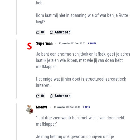
heb.
Kom laat mij niet in spanning wie of wat ben je Rutte
liegt?
0
+
Antwoord
Superman
17 augustus 2022 om 21:32
+
46884
Je bent een enorme schijtbak en lafbek, geef je adres
laat ik je zien wie ik ben, met wie jij van doen hebt
mafklapper.
Het enige wat jij hier doet is structureel sarcastisch
irriteren..
0
+
Antwoord
Monty1
17 augustus 2022 om 23:10
+
8096
''laat ik je zien wie ik ben, met wie jij van doen hebt
mafklapper''
Je mag het mij ook gewoon schrijven usbtje.