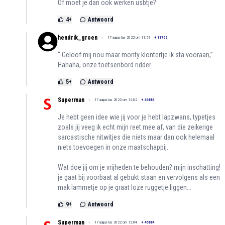
Of moet je dan ook werken usbtje?
4
+
Antwoord
hendrik_groen
17 augustus 2022 om 11:59
+
11752
“ Geloof mij nou maar monty klontertje ik sta vooraan,”
Hahaha, onze toetsenbord ridder.
5
+
Antwoord
Superman
17 augustus 2022 om 12:02
+
46884
Je hebt geen idee wie jij voor je hebt lapzwans, typetjes
zoals jij veeg ik echt mijn reet mee af, van die zeikerige
sarcastische nitwitjes die niets maar dan ook helemaal
niets toevoegen in onze maatschappij.
Wat doe jij om je vrijheden te behouden? mijn inschatting!
je gaat bij voorbaat al gebukt staan en vervolgens als een
mak lammetje op je graat loze ruggetje liggen...
9
+
Antwoord
Superman
17 augustus 2022 om 12:04
+
46884