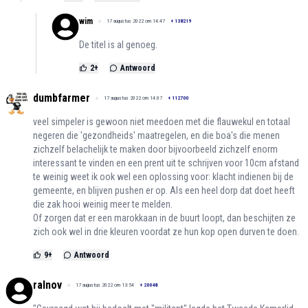
wim
17 augustus 2022 om 14:47
+
138219
De titel is al genoeg.
2
+
Antwoord
dumbfarmer
17 augustus 2022 om 14:07
+
112700
veel simpeler is gewoon niet meedoen met die flauwekul en totaal
negeren die 'gezondheids' maatregelen, en die boa's die menen
zichzelf belachelijk te maken door bijvoorbeeld zichzelf enorm
interessant te vinden en een prent uit te schrijven voor 10cm afstand
te weinig weet ik ook wel een oplossing voor: klacht indienen bij de
gemeente, en blijven pushen er op. Als een heel dorp dat doet heeft
die zak hooi weinig meer te melden.
Of zorgen dat er een marokkaan in de buurt loopt, dan beschijten ze
zich ook wel in drie kleuren voordat ze hun kop open durven te doen.
9
+
Antwoord
ralnov
17 augustus 2022 om 13:54
+
20048