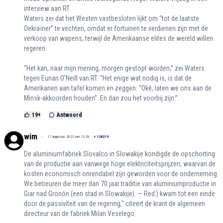
interview aan RT.
Waters zei dat het Westen vastbesloten lijkt om “tot de laatste
Oekraïner” te vechten, omdat er fortuinen te verdienen zijn met de
verkoop van wapens, terwijl de Amerikaanse elites de wereld willen
regeren.
“Het kan, naar mijn mening, morgen gestopt worden,” zei Waters
tegen Eunan O’Neill van RT. “Het enige wat nodig is, is dat de
Amerikanen aan tafel komen en zeggen: “Oké, laten we ons aan de
Minsk-akkoorden houden”. En dan zou het voorbij zijn.”
19
+
Antwoord
wim
17 augustus 2022 om 12:20
+
138219
De aluminiumfabriek Slovalco in Slowakije kondigde de opschorting
van de productie aan vanwege hoge elektriciteitsprijzen, waarvan de
kosten economisch onrendabel zijn geworden voor de onderneming.
We betreuren die meer dan 70 jaar traditie van aluminiumproductie in
Giar nad Gronón (een stad in Slowakije). — Red.) kwam tot een einde
door de passiviteit van de regering," citeert de krant de algemeen
directeur van de fabriek Milan Veselego.