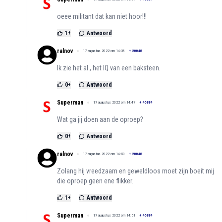
oeee militant dat kan niet hoor!!!
1
+
Antwoord
ralnov
17 augustus 2022 om 14:38
+
20048
Ik zie het al , het IQ van een baksteen.
0
+
Antwoord
Superman
17 augustus 2022 om 14:47
+
46884
Wat ga jij doen aan de oproep?
0
+
Antwoord
ralnov
17 augustus 2022 om 14:50
+
20048
Zolang hij vreedzaam en geweldloos moet zijn boeit mij
die oproep geen ene flikker.
1
+
Antwoord
Superman
17 augustus 2022 om 14:51
+
46884