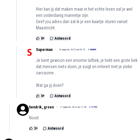
Hier kan jij dat maken maar in het echte leven zal je wel
een onderdanig mannetje zijn.
Geef jou adres dan zal ik je een kaartje sturen vanuit
Maastricht.
0
+
Antwoord
Superman
18 augustus 2022 om 00:16
+
46884
Je bent gewoon een enorme lafbek, je hebt een grote bek
dat mensen niets doen, je zuigt en irriteert met je zieke
sarcasme...
Wat ga jij doen?
0
+
Antwoord
hendrik_groen
17 augustus 2022 om 11:58
+
11752
Nooit
3
+
Antwoord