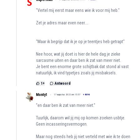
"Vertel mij eerst maar eens wie ik voor mij heb."
Zet je adres maar even neer....
"Maar ik begrijp dat ik je op je teentjes heb getrapt"
Nee hoor, wat jij doet is hier de hele dag je zieke
sarcasme uiten en daar ben ik zat van meer niet.
Je bent een enorme grote schijtbak dat stond al vast
natuurlijk, ik vind typetjes zoals jij misbaksels.
1
+
Antwoord
Monty1
17 augustus 2022 om 15:57
+
8096
''en daar ben ik zat van meer niet.''
Tuurlijk, daarom wil jij mij op komen zoeken usbtje.
Geen incasseringsvermogen.
Maar nog steeds heb jij niet verteld met wie ik te doen