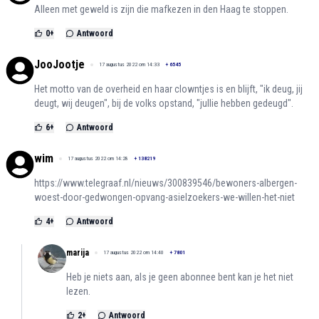
Alleen met geweld is zijn die mafkezen in den Haag te stoppen.
0
+
Antwoord
JooJootje
17 augustus 2022 om 14:33
+
6545
Het motto van de overheid en haar clowntjes is en blijft, "ik deug, jij
deugt, wij deugen", bij de volks opstand, "jullie hebben gedeugd".
6
+
Antwoord
wim
17 augustus 2022 om 14:28
+
138219
https://www.telegraaf.nl/nieuws/300839546/bewoners-albergen-
woest-door-gedwongen-opvang-asielzoekers-we-willen-het-niet
4
+
Antwoord
marija
17 augustus 2022 om 14:40
+
7801
Heb je niets aan, als je geen abonnee bent kan je het niet
lezen.
2
+
Antwoord