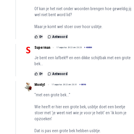
Of kan je het niet onder woorden brengen hoe geweldig jij
wel niet bent word lid?
Maar je komt wel stoer over hoor usbtje.
0
+
Antwoord
Superman
17 augustus 2022 om 23:23
+
46884
Je bent een lafbek!!! en een dikke schijtbak met een grote
bek...
0
+
Antwoord
Monty1
17 augustus 2022 om 23:31
+
8096
''met een grote bek...''
Wie heeft er hier een grote bek, usbtje doet een beetje
stoer met 'je weet niet wie je voor je hebt' en 'ik kom je
opzoeken'
Dat is pas een grote bek hebben usbtje.