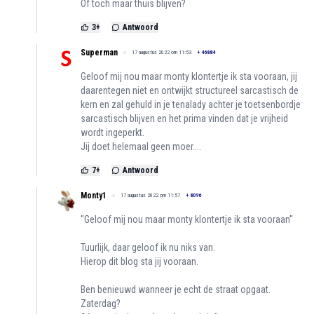
Of toch maar thuis blijven?
3
+
Antwoord
Superman
17 augustus 2022 om 11:53
+
46884
Geloof mij nou maar monty klontertje ik sta vooraan, jij
daarentegen niet en ontwijkt structureel sarcastisch de
kern en zal gehuld in je tenalady achter je toetsenbordje
sarcastisch blijven en het prima vinden dat je vrijheid
wordt ingeperkt.
Jij doet helemaal geen moer....
7
+
Antwoord
Monty1
17 augustus 2022 om 11:57
+
8096
''Geloof mij nou maar monty klontertje ik sta vooraan''
Tuurlijk, daar geloof ik nu niks van.
Hierop dit blog sta jij vooraan.
Ben benieuwd wanneer je echt de straat opgaat.
Zaterdag?