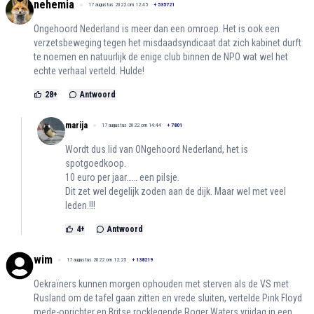
nehemia
17 augustus 2022 om 12:45
+
535721
Ongehoord Nederland is meer dan een omroep. Het is ook een
verzetsbeweging tegen het misdaadsyndicaat dat zich kabinet durft
te noemen en natuurlijk de enige club binnen de NPO wat wel het
echte verhaal verteld. Hulde!
28
+
Antwoord
marija
17 augustus 2022 om 14:44
+
7801
Wordt dus lid van ONgehoord Nederland, het is
spotgoedkoop.
10 euro per jaar…… een pilsje.
Dit zet wel degelijk zoden aan de dijk. Maar wel met veel
leden.!!!
4
+
Antwoord
wim
17 augustus 2022 om 12:25
+
138219
Oekraïners kunnen morgen ophouden met sterven als de VS met
Rusland om de tafel gaan zitten en vrede sluiten, vertelde Pink Floyd
mede-oprichter en Britse rocklegende Roger Waters vrijdag in een