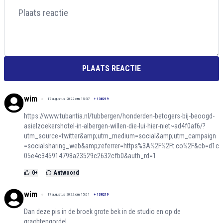
PLAATS REACTIE
wim
17 augustus 2022 om 15:37
+
138219
https://www.tubantia.nl/tubbergen/honderden-betogers-bij-beoogd-
asielzoekershotel-in-albergen-willen-die-lui-hier-niet~ad4f0af6/?
utm_source=twitter&amp;utm_medium=social&amp;utm_campaign
=socialsharing_web&amp;referrer=https%3A%2F%2Ft.co%2F&cb=d1c
05e4c345914798a23529c2632cfb0&auth_rd=1
0
+
Antwoord
wim
17 augustus 2022 om 15:01
+
138219
Dan deze pis in de broek grote bek in de studio en op de
grachtengordel.