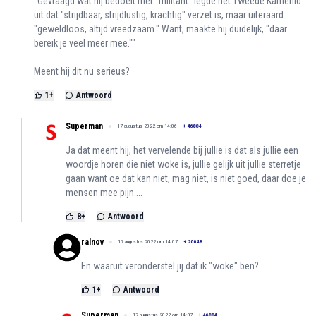
"Gevraagd wat hij bedoelt met "militant" legde het Tweede Kamerlid
uit dat "strijdbaar, strijdlustig, krachtig" verzet is, maar uiteraard
"geweldloos, altijd vreedzaam." Want, maakte hij duidelijk, "daar
bereik je veel meer mee.""
Meent hij dit nu serieus?
1
+
Antwoord
Superman
17 augustus 2022 om 14:06
+
46884
Ja dat meent hij, het vervelende bij jullie is dat als jullie een
woordje horen die niet woke is, jullie gelijk uit jullie sterretje
gaan want oe dat kan niet, mag niet, is niet goed, daar doe je
mensen mee pijn....
8
+
Antwoord
ralnov
17 augustus 2022 om 14:07
+
20048
En waaruit veronderstel jij dat ik "woke" ben?
1
+
Antwoord
Superman
17 augustus 2022 om 14:37
+
46884