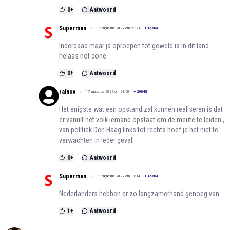
0
+
Antwoord
Superman
17 augustus 2022 om 23:21
+
46884
Inderdaad maar ja oproepen tot geweld is in dit land
helaas not done
0
+
Antwoord
ralnov
17 augustus 2022 om 23:50
+
20048
Het enigste wat een opstand zal kunnen realiseren is dat
er vanuit het volk iemand opstaat om de meute te leiden ,
van politiek Den Haag links tot rechts hoef je het niet te
verwachten in ieder geval.
0
+
Antwoord
Superman
18 augustus 2022 om 00:14
+
46884
Nederlanders hebben er zo langzamerhand genoeg van...
1
+
Antwoord