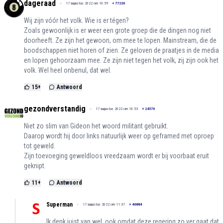
dageraad
17 augustus 2022 om 10:59
+
77230
Wij zijn vóór het volk. Wie is er tégen?
Zoals gewoonlijk is er weer een grote groep die de dingen nog niet
doorheeft. Ze zijn het gewoon, om mee te lopen. Mainstream, die de
boodschappen niet horen of zien. Ze geloven de praatjes in de media
en lopen gehoorzaam mee. Ze zijn niet tegen het volk, zij zijn ook het
volk. Wel heel onbenul, dat wel.
15
+
Antwoord
gezondverstandig
17 augustus 2022 om 10:53
+
24570
Niet zo slim van Gideon het woord militant gebruikt.
Daarop wordt hij door links natuurlijk weer op geframed met oproep
tot geweld.
Zijn toevoeging geweldloos vreedzaam wordt er bij voorbaat eruit
geknipt.
11
+
Antwoord
Superman
17 augustus 2022 om 11:37
+
46884
Ik denk juist van wel, ook omdat deze regering zo ver gaat dat