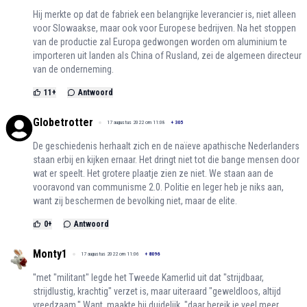
Hij merkte op dat de fabriek een belangrijke leverancier is, niet alleen
voor Slowaakse, maar ook voor Europese bedrijven. Na het stoppen
van de productie zal Europa gedwongen worden om aluminium te
importeren uit landen als China of Rusland, zei de algemeen directeur
van de onderneming.
11
+
Antwoord
Globetrotter
17 augustus 2022 om 11:08
+
305
De geschiedenis herhaalt zich en de naïeve apathische Nederlanders
staan erbij en kijken ernaar. Het dringt niet tot die bange mensen door
wat er speelt. Het grotere plaatje zien ze niet. We staan aan de
vooravond van communisme 2.0. Politie en leger heb je niks aan,
want zij beschermen de bevolking niet, maar de elite.
0
+
Antwoord
Monty1
17 augustus 2022 om 11:06
+
8096
''met "militant" legde het Tweede Kamerlid uit dat "strijdbaar,
strijdlustig, krachtig" verzet is, maar uiteraard "geweldloos, altijd
vreedzaam." Want, maakte hij duidelijk, "daar bereik je veel meer