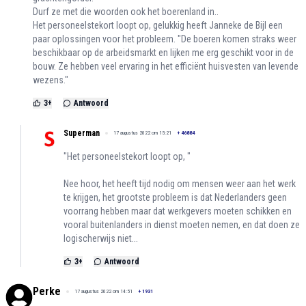
Durf ze met die woorden ook het boerenland in..
Het personeelstekort loopt op, gelukkig heeft Janneke de Bijl een
paar oplossingen voor het probleem. "De boeren komen straks weer
beschikbaar op de arbeidsmarkt en lijken me erg geschikt voor in de
bouw. Ze hebben veel ervaring in het efficiënt huisvesten van levende
wezens."
3
+
Antwoord
Superman
17 augustus 2022 om 15:21
+
46884
"Het personeelstekort loopt op, "
Nee hoor, het heeft tijd nodig om mensen weer aan het werk
te krijgen, het grootste probleem is dat Nederlanders geen
voorrang hebben maar dat werkgevers moeten schikken en
vooral buitenlanders in dienst moeten nemen, en dat doen ze
logischerwijs niet...
3
+
Antwoord
Perke
17 augustus 2022 om 14:51
+
1931