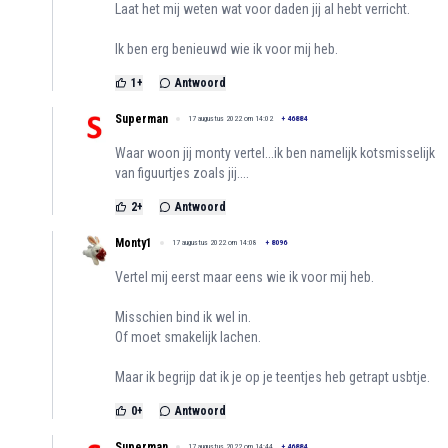
Laat het mij weten wat voor daden jij al hebt verricht.
Ik ben erg benieuwd wie ik voor mij heb.
1
+
Antwoord
Superman
17 augustus 2022 om 14:02
+
46884
Waar woon jij monty vertel...ik ben namelijk kotsmisselijk
van figuurtjes zoals jij....
2
+
Antwoord
Monty1
17 augustus 2022 om 14:08
+
8096
Vertel mij eerst maar eens wie ik voor mij heb.
Misschien bind ik wel in.
Of moet smakelijk lachen.
Maar ik begrijp dat ik je op je teentjes heb getrapt usbtje.
0
+
Antwoord
Superman
17 augustus 2022 om 14:44
+
46884