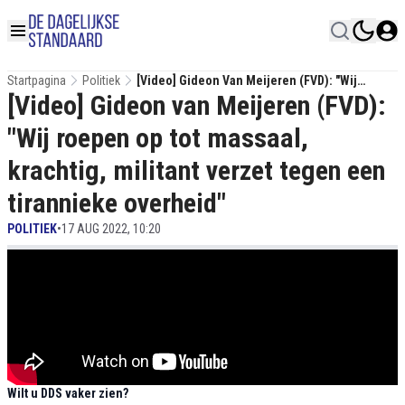
Startpagina
Politiek
[Video] Gideon Van Meijeren (FVD): "Wij
[Video] Gideon van Meijeren (FVD):
Roepen Op Tot Massaal, Krachtig, Militant
Verzet Tegen Een Tirannieke Overheid"
"Wij roepen op tot massaal,
krachtig, militant verzet tegen een
tirannieke overheid"
POLITIEK
•
17 AUG 2022, 10:20
Wilt u DDS vaker zien?