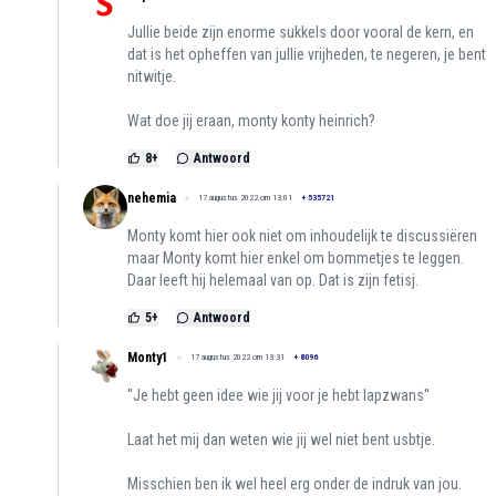
Jullie beide zijn enorme sukkels door vooral de kern, en
dat is het opheffen van jullie vrijheden, te negeren, je bent
nitwitje.
Wat doe jij eraan, monty konty heinrich?
8
+
Antwoord
nehemia
17 augustus 2022 om 13:01
+
535721
Monty komt hier ook niet om inhoudelijk te discussiëren
maar Monty komt hier enkel om bommetjes te leggen.
Daar leeft hij helemaal van op. Dat is zijn fetisj.
5
+
Antwoord
Monty1
17 augustus 2022 om 13:31
+
8096
''Je hebt geen idee wie jij voor je hebt lapzwans''
Laat het mij dan weten wie jij wel niet bent usbtje.
Misschien ben ik wel heel erg onder de indruk van jou.