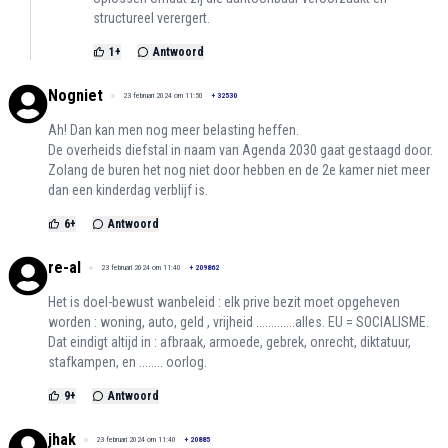
structureel verergert.
1
+
Antwoord
Nogniet
23 februari 2024 om 11:50
+
32530
Ah! Dan kan men nog meer belasting heffen.
De overheids diefstal in naam van Agenda 2030 gaat gestaagd door.
Zolang de buren het nog niet door hebben en de 2e kamer niet meer
dan een kinderdag verblijf is.
6
+
Antwoord
re-al
23 februari 2024 om 11:40
+
209862
Het is doel-bewust wanbeleid : elk prive bezit moet opgeheven
worden : woning, auto, geld , vrijheid .............alles. EU = SOCIALISME.
Dat eindigt altijd in : afbraak, armoede, gebrek, onrecht, diktatuur,
stafkampen, en ........ oorlog.
9
+
Antwoord
jhak
23 februari 2024 om 11:40
+
20885