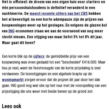
Het is officieel: de droom van een eigen huis voor starters en
één persoonshuishoudens is definitief veranderd in een
nachtmerrie. De
meest recente cijfers van het CBS
hebben
het al bevestigd: na een korte adempauze zijn de prijzen van
koopwoningen weer op hol geslagen. En volgens de glazen bol
van
ING
-economen staan we aan de vooravond van nog meer
slecht nieuws. Een stijging van maar liefst 5% tot 8% dit jaar.
Waar gaat dit heen?
Een korte blik op de
cijfers
: de gemiddelde prijs van een
koopwoning was even gedaald tot een "bescheiden" €416.000. Maar
hou je vast, want de feestvreugde van de korte prijsdaling is snel
verdwenen. De loonstijgingen en een algehele krapte op de
woningmarkt
zorgen ervoor dat de prijzen dit jaar door het dak
gaan. ING gooit nog wat olie op het vuur met de voorspelling van een
prijsstijging die ons weer met beide benen op de grond zet.
Lees ook