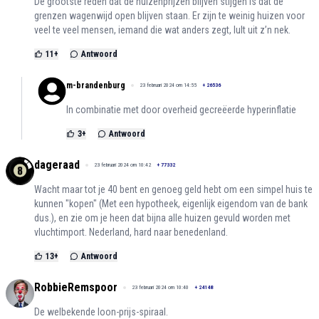
De grootste reden dat de huizenprijzen blijven stijgen is dat de
grenzen wagenwijd open blijven staan. Er zijn te weinig huizen voor
veel te veel mensen, iemand die wat anders zegt, lult uit z’n nek.
11
+
Antwoord
m-brandenburg
23 februari 2024 om 14:55
+
26536
In combinatie met door overheid gecreëerde hyperinflatie
3
+
Antwoord
dageraad
23 februari 2024 om 10:42
+
77332
Wacht maar tot je 40 bent en genoeg geld hebt om een simpel huis te
kunnen "kopen" (Met een hypotheek, eigenlijk eigendom van de bank
dus.), en zie om je heen dat bijna alle huizen gevuld worden met
vluchtimport. Nederland, hard naar benedenland.
13
+
Antwoord
RobbieRemspoor
23 februari 2024 om 10:40
+
24148
De welbekende loon-prijs-spiraal.