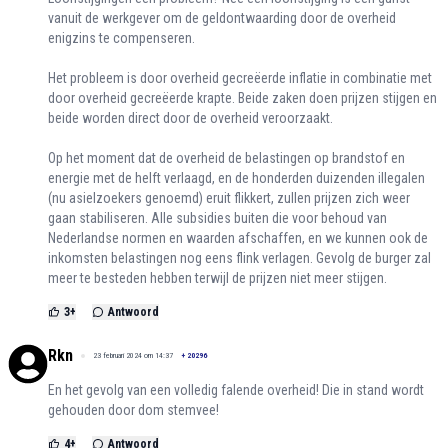
vanuit de werkgever om de geldontwaarding door de overheid
enigzins te compenseren.
Het probleem is door overheid gecreëerde inflatie in combinatie met
door overheid gecreëerde krapte. Beide zaken doen prijzen stijgen en
beide worden direct door de overheid veroorzaakt.
Op het moment dat de overheid de belastingen op brandstof en
energie met de helft verlaagd, en de honderden duizenden illegalen
(nu asielzoekers genoemd) eruit flikkert, zullen prijzen zich weer
gaan stabiliseren. Alle subsidies buiten die voor behoud van
Nederlandse normen en waarden afschaffen, en we kunnen ook de
inkomsten belastingen nog eens flink verlagen. Gevolg de burger zal
meer te besteden hebben terwijl de prijzen niet meer stijgen.
3
+
Antwoord
Rkn
23 februari 2024 om 14:37
+
20296
En het gevolg van een volledig falende overheid! Die in stand wordt
gehouden door dom stemvee!
4
+
Antwoord