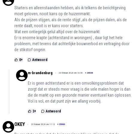
Starters en alleenstaanden hebben, als ik telkens de berichtgeving
moet geloven, nooit kans op de huizenmarkt.
Als de prijzen stijgen, als de rente stijgt ,als de prijzen dalen, als de
rente daalt, nooit is er kans voor starters.
Wat een ontiegelijk gelul altijd over de huizenmarkt.
Er is enorme krapte (achterstand in woningen) , daar ligt het hele
probleem, met tevens dat achterlijke bouwverbod en vertraging door
de stikstof ongein.
0
+
Antwoord
m-brandenburg
23 februari 2024 om 14:54
+
26536
Er is geen achterstand er is een omvolkingsprobleem dat
zorgt dat er steeds meer vraag is die vele malen hoger is dan
die de markt op een gezonde manier eventueel kan oplossen.
Vol is vol, en dat punt zijn we allang voorbij.
3
+
Antwoord
OKEY
23 februari 2024 om 11:13
+
35063