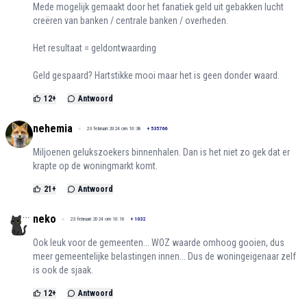
Mede mogelijk gemaakt door het fanatiek geld uit gebakken lucht
creëren van banken / centrale banken / overheden.
Het resultaat = geldontwaarding
Geld gespaard? Hartstikke mooi maar het is geen donder waard.
12
+
Antwoord
nehemia
23 februari 2024 om 10:38
+
535766
Miljoenen gelukszoekers binnenhalen. Dan is het niet zo gek dat er
krapte op de woningmarkt komt.
21
+
Antwoord
neko
23 februari 2024 om 10:16
+
1032
Ook leuk voor de gemeenten... WOZ waarde omhoog gooien, dus
meer gemeentelijke belastingen innen... Dus de woningeigenaar zelf
is ook de sjaak.
12
+
Antwoord