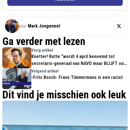
Mark Jongeneel
door
Ga verder met lezen
Vorig artikel
Knetter! Rutte "wordt 4 april benoemd tot
secretaris-generaal van NAVO maar BLIJFT ook
premier"
Volgend artikel
-Frits Bosch- Frans Timmermans is een racist
Dit vind je misschien ook leuk