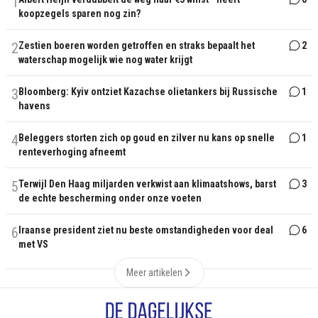
1
koopzegels sparen nog zin?
2
Zestien boeren worden getroffen en straks bepaalt het
2
waterschap mogelijk wie nog water krijgt
3
Bloomberg: Kyiv ontziet Kazachse olietankers bij Russische
1
havens
4
Beleggers storten zich op goud en zilver nu kans op snelle
1
renteverhoging afneemt
5
Terwijl Den Haag miljarden verkwist aan klimaatshows, barst
3
de echte bescherming onder onze voeten
6
Iraanse president ziet nu beste omstandigheden voor deal
6
met VS
Meer artikelen