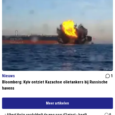
Nieuws
1
Bloomberg: Kyiv ontziet Kazachse olietankers bij Russische
havens
Meer artikelen
Albert Heijn verdubbelt de weg naar €3 winst - heeft
0