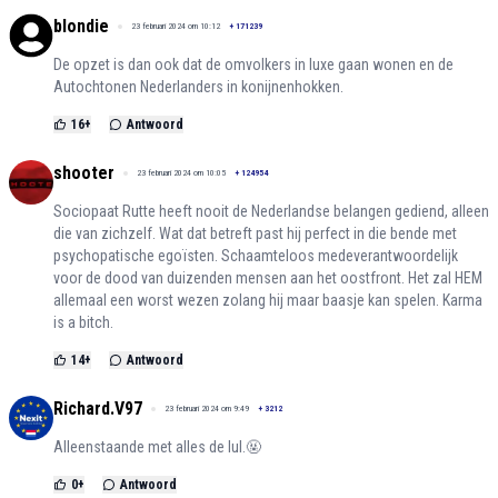
blondie
23 februari 2024 om 10:12
+
171239
De opzet is dan ook dat de omvolkers in luxe gaan wonen en de
Autochtonen Nederlanders in konijnenhokken.
16
+
Antwoord
shooter
23 februari 2024 om 10:05
+
124954
Sociopaat Rutte heeft nooit de Nederlandse belangen gediend, alleen
die van zichzelf. Wat dat betreft past hij perfect in die bende met
psychopatische egoïsten. Schaamteloos medeverantwoordelijk
voor de dood van duizenden mensen aan het oostfront. Het zal HEM
allemaal een worst wezen zolang hij maar baasje kan spelen. Karma
is a bitch.
14
+
Antwoord
Richard.V97
23 februari 2024 om 9:49
+
3212
Alleenstaande met alles de lul.🤬
0
+
Antwoord