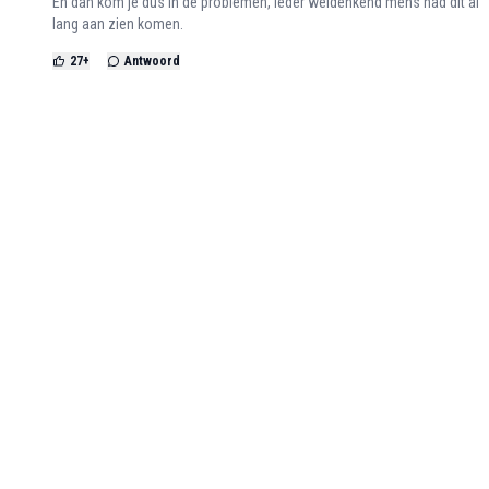
En dan kom je dus in de problemen, ieder weldenkend mens had dit al
lang aan zien komen.
27
+
Antwoord