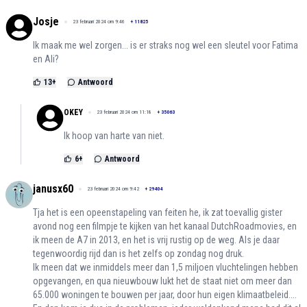
Josje
23 februari 2024 om 9:46
+
11825
Ik maak me wel zorgen... is er straks nog wel een sleutel voor Fatima
en Ali?
13
+
Antwoord
OKEY
23 februari 2024 om 11:18
+
35063
Ik hoop van harte van niet.
6
+
Antwoord
janusx60
23 februari 2024 om 9:42
+
29404
Tja het is een opeenstapeling van feiten he, ik zat toevallig gister
avond nog een filmpje te kijken van het kanaal DutchRoadmovies, en
ik meen de A7 in 2013, en het is vrij rustig op de weg. Als je daar
tegenwoordig rijd dan is het zelfs op zondag nog druk.
Ik meen dat we inmiddels meer dan 1,5 miljoen vluchtelingen hebben
opgevangen, en qua nieuwbouw lukt het de staat niet om meer dan
65.000 woningen te bouwen per jaar, door hun eigen klimaatbeleid....