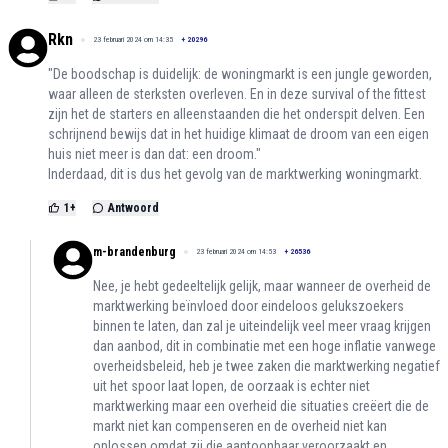
Rkn
23 februari 2024 om 14:35
+
20296
"De boodschap is duidelijk: de woningmarkt is een jungle geworden,
waar alleen de sterksten overleven. En in deze survival of the fittest
zijn het de starters en alleenstaanden die het onderspit delven. Een
schrijnend bewijs dat in het huidige klimaat de droom van een eigen
huis niet meer is dan dat: een droom."
Inderdaad, dit is dus het gevolg van de marktwerking woningmarkt.
1
+
Antwoord
m-brandenburg
23 februari 2024 om 14:53
+
26536
Nee, je hebt gedeeltelijk gelijk, maar wanneer de overheid de
marktwerking beïnvloed door eindeloos gelukszoekers
binnen te laten, dan zal je uiteindelijk veel meer vraag krijgen
dan aanbod, dit in combinatie met een hoge inflatie vanwege
overheidsbeleid, heb je twee zaken die marktwerking negatief
uit het spoor laat lopen, de oorzaak is echter niet
marktwerking maar een overheid die situaties creëert die de
markt niet kan compenseren en de overheid niet kan
oplossen omdat zij die aantoonbaar veroorzaakt en