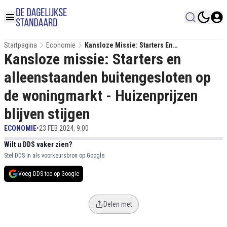
Startpagina
Economie
Kansloze Missie: Starters En
Kansloze missie: Starters en
Alleenstaanden Buitengesloten Op De
Woningmarkt - Huizenprijzen Blijven Stijgen
alleenstaanden buitengesloten op
de woningmarkt - Huizenprijzen
blijven stijgen
ECONOMIE
•
23 FEB 2024, 9:00
Wilt u DDS vaker zien?
Stel DDS in als voorkeursbron op Google.
Voeg DDS toe op Google
Delen met