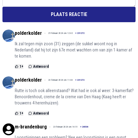
PLAATS REACTIE
polderkolder
25 februari 2024 om 12:42
+
231272
Ik zal tegen mijn zoon (31) zeggen (de sukkel woont nog in
Nederland) dat hij tot zijn 67e moet wachten om van zijn 1-kamer af
te komen.
1
+
Antwoord
polderkolder
24 februari 2024 om 11:44
+
231272
Rutte is toch ook alleenstaand? Wat had ie ook al weer: 3-kamerflat?
Benoordenhout, creme de la creme van Den Haag (Kaag heeft er
trouwens 4 herenhuizen).
1
+
Antwoord
m-brandenburg
23 februari 2024 om 14:51
+
26536
Loonstijgingen een probleem? Nee een loonstijging is een gunst