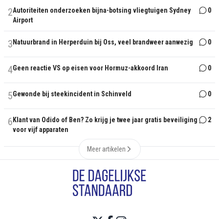
2
Autoriteiten onderzoeken bijna-botsing vliegtuigen Sydney
0
Airport
3
Natuurbrand in Herperduin bij Oss, veel brandweer aanwezig
0
4
Geen reactie VS op eisen voor Hormuz-akkoord Iran
0
5
Gewonde bij steekincident in Schinveld
0
6
Klant van Odido of Ben? Zo krijg je twee jaar gratis beveiliging
2
voor vijf apparaten
Meer artikelen