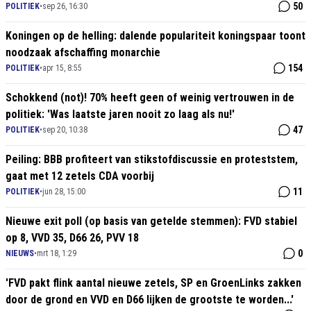
50
POLITIEK
•
sep 26, 16:30
Koningen op de helling: dalende populariteit koningspaar toont
noodzaak afschaffing monarchie
154
POLITIEK
•
apr 15, 8:55
Schokkend (not)! 70% heeft geen of weinig vertrouwen in de
politiek: 'Was laatste jaren nooit zo laag als nu!'
47
POLITIEK
•
sep 20, 10:38
Peiling: BBB profiteert van stikstofdiscussie en proteststem,
gaat met 12 zetels CDA voorbij
11
POLITIEK
•
jun 28, 15:00
Nieuwe exit poll (op basis van getelde stemmen): FVD stabiel
op 8, VVD 35, D66 26, PVV 18
0
NIEUWS
•
mrt 18, 1:29
'FVD pakt flink aantal nieuwe zetels, SP en GroenLinks zakken
door de grond en VVD en D66 lijken de grootste te worden...'