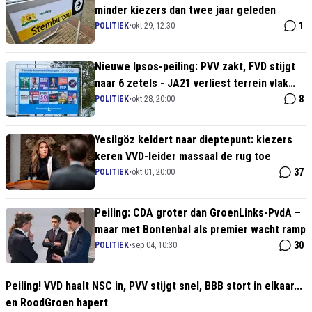
minder kiezers dan twee jaar geleden
1
POLITIEK
•
okt 29, 12:30
Nieuwe Ipsos-peiling: PVV zakt, FVD stijgt
naar 6 zetels - JA21 verliest terrein vlak
voor de stembus
8
POLITIEK
•
okt 28, 20:00
Yesilgöz keldert naar dieptepunt: kiezers
keren VVD-leider massaal de rug toe
37
POLITIEK
•
okt 01, 20:00
Peiling: CDA groter dan GroenLinks-PvdA –
maar met Bontenbal als premier wacht ramp
30
POLITIEK
•
sep 04, 10:30
Peiling! VVD haalt NSC in, PVV stijgt snel, BBB stort in elkaar...
en RoodGroen hapert