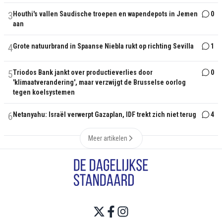
3
Houthi's vallen Saudische troepen en wapendepots in Jemen
0
aan
4
Grote natuurbrand in Spaanse Niebla rukt op richting Sevilla
1
5
Triodos Bank jankt over productieverlies door
0
'klimaatverandering', maar verzwijgt de Brusselse oorlog
tegen koelsystemen
6
Netanyahu: Israël verwerpt Gazaplan, IDF trekt zich niet terug
4
Meer artikelen