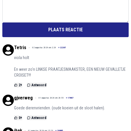
PLAATS REACTIE
Tetris
02 augustus 2024 om 2:24
+
22267
viola holt
En weer zo'n LINKSE PRAATJESMAAKSTER, EEN NIEUW GEVALLETJE
CROISET!!!
2
+
Antwoord
gjverweg
01 augustus 2024 om 20:55
+
17807
Goede dierenvrienden. (oude koeien uit de sloot halen).
0
+
Antwoord
jhak
01 augustus 2024 om 15:23
+
20885