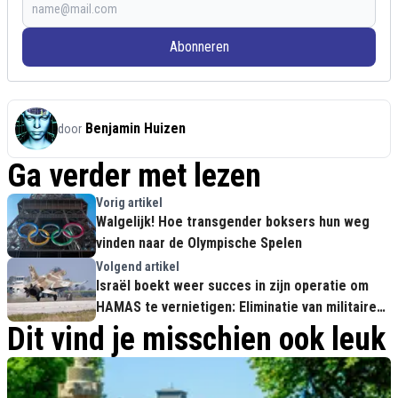
Abonneren
Benjamin Huizen
door
Ga verder met lezen
Vorig artikel
Walgelijk! Hoe transgender boksers hun weg
vinden naar de Olympische Spelen
Volgend artikel
Israël boekt weer succes in zijn operatie om
HAMAS te vernietigen: Eliminatie van militaire
leider Mohammed Deif
Dit vind je misschien ook leuk