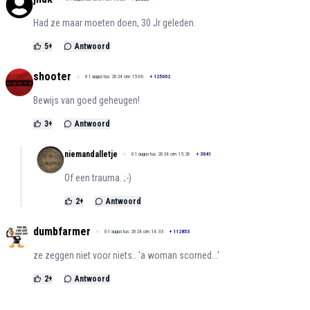
Had ze maar moeten doen, 30 Jr geleden.
5
+
Antwoord
shooter
01 augustus 2024 om 15:06
+
125002
Bewijs van goed geheugen!
3
+
Antwoord
niemandalletje
01 augustus 2024 om 15:26
+
3041
Of een trauma. ;-)
2
+
Antwoord
dumbfarmer
01 augustus 2024 om 14:33
+
112853
ze zeggen niet voor niets.. 'a woman scorned...'
2
+
Antwoord