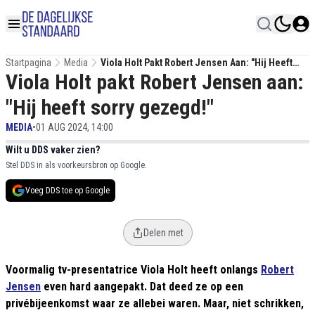
Startpagina
Media
Viola Holt Pakt Robert Jensen Aan: "Hij Heeft
Viola Holt pakt Robert Jensen aan:
Sorry Gezegd!"
"Hij heeft sorry gezegd!"
MEDIA
•
01 AUG 2024, 14:00
Wilt u DDS vaker zien?
Stel DDS in als voorkeursbron op Google.
Voeg DDS toe op Google
Delen met
Voormalig tv-presentatrice Viola Holt heeft onlangs
Robert
Jensen
even hard aangepakt. Dat deed ze op een
privébijeenkomst waar ze allebei waren. Maar, niet schrikken,