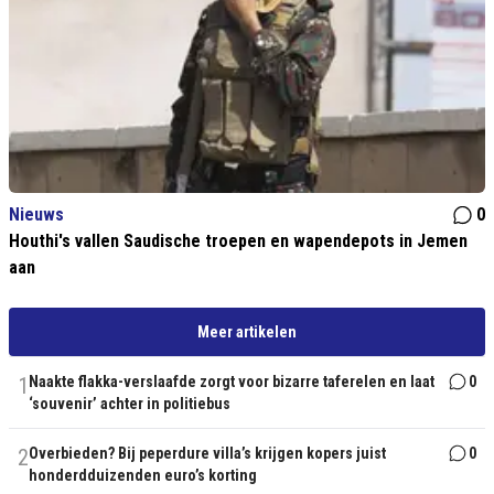
Nieuws
0
Houthi's vallen Saudische troepen en wapendepots in Jemen
aan
Meer artikelen
1
Naakte flakka-verslaafde zorgt voor bizarre taferelen en laat
0
‘souvenir’ achter in politiebus
2
Overbieden? Bij peperdure villa’s krijgen kopers juist
0
honderdduizenden euro’s korting