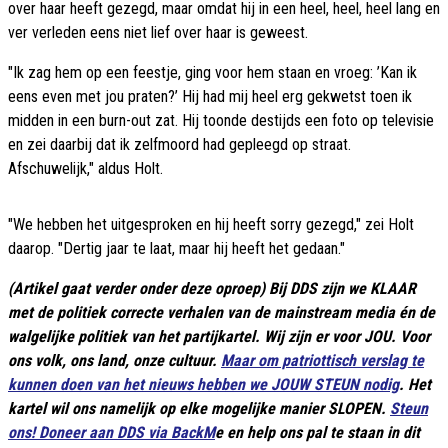
over haar heeft gezegd, maar omdat hij in een heel, heel, heel lang en
ver verleden eens niet lief over haar is geweest.
"Ik zag hem op een feestje, ging voor hem staan en vroeg: ’Kan ik
eens even met jou praten?’ Hij had mij heel erg gekwetst toen ik
midden in een burn-out zat. Hij toonde destijds een foto op televisie
en zei daarbij dat ik zelfmoord had gepleegd op straat.
Afschuwelijk," aldus Holt.
"We hebben het uitgesproken en hij heeft sorry gezegd," zei Holt
daarop. "Dertig jaar te laat, maar hij heeft het gedaan."
(Artikel gaat verder onder deze oproep) Bij DDS zijn we KLAAR
met de politiek correcte verhalen van de mainstream media én de
walgelijke politiek van het partijkartel. Wij zijn er voor JOU. Voor
ons volk, ons land, onze cultuur.
Maar om patriottisch verslag te
kunnen doen van het nieuws hebben we JOUW STEUN nodig
. Het
kartel wil ons namelijk op elke mogelijke manier SLOPEN.
Steun
ons! Doneer aan DDS via BackM
e en help ons pal te staan in dit