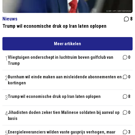
Nieuws
8
Trump wil economische druk op Iran laten oplopen
Meer artikelen
1
Vliegtuigen onderschept in luchtruim boven golfclub van
0
Trump
2
Burnham wil einde maken aan misleidende abonnementen en
0
kortingen
3
Trump wil economische druk op Iran laten oplopen
8
4
Jihadisten doden zeker tien Malinese soldaten bij aanval op
0
basis
5
Energieleveranciers wilden vaste gasprijs verhogen, maar
3