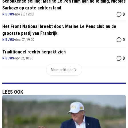
Schokkende peiling: Marine Le Pen ruim aan de leiding, Nicolas
Sarkozy op grote achterstand
0
NIEUWS
•
nov 20, 19:30
Het Front National breekt door. Marine Le Pens club nu de
grootste partij van Frankrijk
0
NIEUWS
•
dec 07, 19:00
Traditioneel rechts herpakt zich
0
NIEUWS
•
apr 02, 10:30
Meer artikelen
LEES OOK