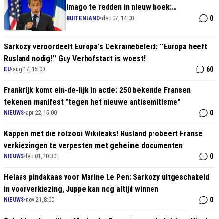
imago te redden in nieuw boek:
"nachtmerrie!"
0
BUITENLAND
•
dec 07, 14:00
Sarkozy veroordeelt Europa's Oekraïnebeleid: ''Europa heeft
Rusland nodig!'' Guy Verhofstadt is woest!
60
EU
•
aug 17, 15:00
Frankrijk komt ein-de-lijk in actie: 250 bekende Fransen
tekenen manifest "tegen het nieuwe antisemitisme"
0
NIEUWS
•
apr 22, 15:00
Kappen met die rotzooi Wikileaks! Rusland probeert Franse
verkiezingen te verpesten met geheime documenten
0
NIEUWS
•
feb 01, 20:30
Helaas pindakaas voor Marine Le Pen: Sarkozy uitgeschakeld
in voorverkiezing, Juppe kan nog altijd winnen
0
NIEUWS
•
nov 21, 8:00