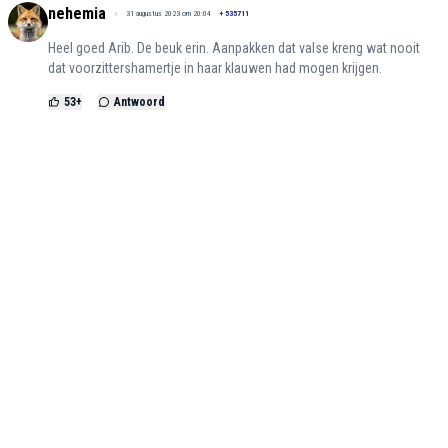
nehemia
31 augustus 2023 om 20:04
+
535711
Heel goed Arib. De beuk erin. Aanpakken dat valse kreng wat nooit
dat voorzittershamertje in haar klauwen had mogen krijgen.
53
+
Antwoord