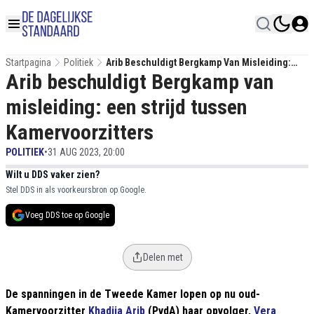
Startpagina
Politiek
Arib Beschuldigt Bergkamp Van Misleiding:
Arib beschuldigt Bergkamp van
Een Strijd Tussen Kamervoorzitters
misleiding: een strijd tussen
Kamervoorzitters
POLITIEK
•
31 AUG 2023, 20:00
Wilt u DDS vaker zien?
Stel DDS in als voorkeursbron op Google.
Voeg DDS toe op Google
Delen met
De spanningen in de Tweede Kamer lopen op nu oud-
Kamervoorzitter
Khadija Arib
(PvdA) haar opvolger,
Vera