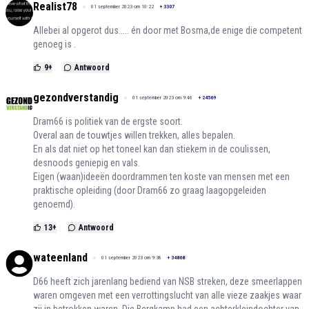
Realist78
01 september 2023 om 10:22
+
3307
Allebei al opgerot dus..... én door met Bosma,de enige die competent
genoeg is .
9
+
Antwoord
gezondverstandig
01 september 2023 om 9:46
+
24569
Dram66 is politiek van de ergste soort.
Overal aan de touwtjes willen trekken, alles bepalen.
En als dat niet op het toneel kan dan stiekem in de coulissen,
desnoods geniepig en vals.
Eigen (waan)ideeën doordrammen ten koste van mensen met een
praktische opleiding (door Dram66 zo graag laagopgeleiden
genoemd).
13
+
Antwoord
wateenland
01 september 2023 om 9:38
+
34868
D66 heeft zich jarenlang bediend van NSB streken, deze smeerlappen
waren omgeven met een verrottingslucht van alle vieze zaakjes waar