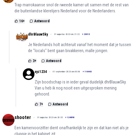
Trap marrokaanse snol de rweede kamer uit samen met de rest van
die buitenlandse klerelijers Nederland voor de Nederlanders.
16
+
Antwoord
dhrBlauwSky
31 augustus 2023 om 21:22
+
20013
Je Nederlands holt achteruit vanaf het moment dat je tussen
de "locals" bent gaan bivakkeren, malle jongen.
3
+
Antwoord
xyz1234
01 september 2023 om 00:08
+
116443
Zijn boodschap is in ieder geval duidelijk dhrBlauwSky.
Van u heb ik nog nooit een uitgesproken mening
gehoord.
7
+
Antwoord
shooter
31 augustus 2023 om 20:35
+
124898
Een kamervoorzitter dient onafhankelijk te zijn en dat kan niet als je
cluppie in het kabinet zit.