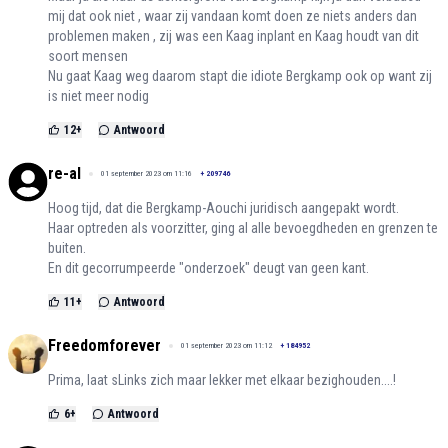
mij dat ook niet , waar zij vandaan komt doen ze niets anders dan
problemen maken , zij was een Kaag inplant en Kaag houdt van dit
soort mensen
Nu gaat Kaag weg daarom stapt die idiote Bergkamp ook op want zij
is niet meer nodig
12
+
Antwoord
re-al
01 september 2023 om 11:16
+
209746
Hoog tijd, dat die Bergkamp-Aouchi juridisch aangepakt wordt.
Haar optreden als voorzitter, ging al alle bevoegdheden en grenzen te
buiten.
En dit gecorrumpeerde "onderzoek" deugt van geen kant.
11
+
Antwoord
Freedomforever
01 september 2023 om 11:12
+
184952
Prima, laat sLinks zich maar lekker met elkaar bezighouden....!
6
+
Antwoord