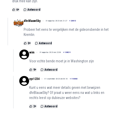
druk mee kan zijn.
6
+
Antwoord
dhrBlauwSky
31 augustus 2023 om 21:27
+
20013
Probeer het eens te vergelijken met de gideonsbende in het
Kremlin.
0
+
Antwoord
wim
31 augustus 2023 om 22:08
+
138211
Voor echte bende moet je in Washington zijn
9
+
Antwoord
xyz1234
01 september 2023 om 00:10
+
116443
Kunt u eens wat meer details geven met bewijzen
dhrBlauwSky? Of praat u weer eens na wat u links en
rechts leest op dubieuze websites?
3
+
Antwoord