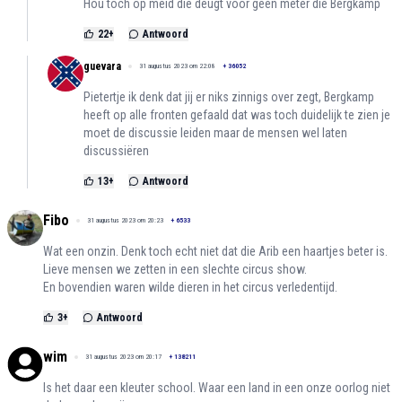
Hou toch op meid die deugt voor geen meter die Bergkamp
22
+
Antwoord
guevara
31 augustus 2023 om 22:08
+
36052
Pietertje ik denk dat jij er niks zinnigs over zegt, Bergkamp
heeft op alle fronten gefaald dat was toch duidelijk te zien je
moet de discussie leiden maar de mensen wel laten
discussiëren
13
+
Antwoord
Fibo
31 augustus 2023 om 20:23
+
6533
Wat een onzin. Denk toch echt niet dat die Arib een haartjes beter is.
Lieve mensen we zetten in een slechte circus show.
En bovendien waren wilde dieren in het circus verledentijd.
3
+
Antwoord
wim
31 augustus 2023 om 20:17
+
138211
Is het daar een kleuter school. Waar een land in een onze oorlog niet