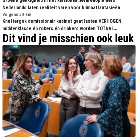
Groene gekkigheid in het klaslokaal:lerarenopleiders
Nederlands laten realiteit varen voor klimaatfantasieën
Volgend artikel
Knettergek demissionair kabinet gaat lasten VERHOGEN:
middenklasse én rokers én drinkers worden TOTAAL
Dit vind je misschien ook leuk
UITGEBUIT