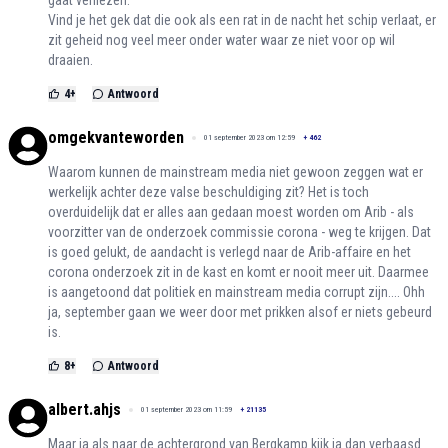
gaat verliezen.
Vind je het gek dat die ook als een rat in de nacht het schip verlaat, er
zit geheid nog veel meer onder water waar ze niet voor op wil
draaien.
4
+
Antwoord
omgekvanteworden
01 september 2023 om 12:59
+
462
Waarom kunnen de mainstream media niet gewoon zeggen wat er
werkelijk achter deze valse beschuldiging zit? Het is toch
overduidelijk dat er alles aan gedaan moest worden om Arib - als
voorzitter van de onderzoek commissie corona - weg te krijgen. Dat
is goed gelukt, de aandacht is verlegd naar de Arib-affaire en het
corona onderzoek zit in de kast en komt er nooit meer uit. Daarmee
is aangetoond dat politiek en mainstream media corrupt zijn.... Ohh
ja, september gaan we weer door met prikken alsof er niets gebeurd
is.
8
+
Antwoord
albert.ahjs
01 september 2023 om 11:59
+
21135
Maar ja als naar de achtergrond van Bergkamp kijk ja dan verbaasd