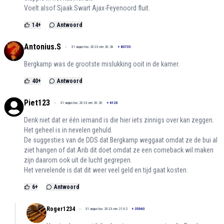
Voelt alsof Sjaak Swart Ajax-Feyenoord fluit.
14
+
Antwoord
Antonius.S
31 augustus 2023 om 20:28
+
83733
Bergkamp was de grootste mislukking ooit in de kamer.
40
+
Antwoord
Piet123
31 augustus 2023 om 20:26
+
6120
Denk niet dat er één iemand is die hier iets zinnigs over kan zeggen.
Het geheel is in nevelen gehuld.
De suggesties van de DDS dat Bergkamp weggaat omdat ze de bui al
ziet hangen of dat Arib dit doet omdat ze een comeback wil maken
zijn daarom ook uit de lucht gegrepen.
Het vervelende is dat dit weer veel geld en tijd gaat kosten.
6
+
Antwoord
Roger1234
31 augustus 2023 om 21:02
+
35063