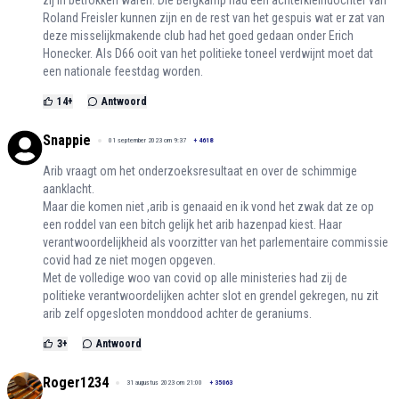
zij in betrokken waren. Die Bergkamp had een achterkleindochter van
Roland Freisler kunnen zijn en de rest van het gespuis wat er zat van
deze misselijkmakende club had het goed gedaan onder Erich
Honecker. Als D66 ooit van het politieke toneel verdwijnt moet dat
een nationale feestdag worden.
14
+
Antwoord
Snappie
01 september 2023 om 9:37
+
4618
Arib vraagt om het onderzoeksresultaat en over de schimmige
aanklacht.
Maar die komen niet ,arib is genaaid en ik vond het zwak dat ze op
een roddel van een bitch gelijk het arib hazenpad kiest. Haar
verantwoordelijkheid als voorzitter van het parlementaire commissie
covid had ze niet mogen opgeven.
Met de volledige woo van covid op alle ministeries had zij de
politieke verantwoordelijken achter slot en grendel gekregen, nu zit
arib zelf opgesloten monddood achter de geraniums.
3
+
Antwoord
Roger1234
31 augustus 2023 om 21:00
+
35063