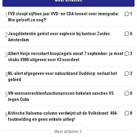
1
FVD sloopt vijftien jaar VVD- en CDA-toneel over immigratie:
1
Wie gelooft ze nog?!
2
Jeugddetentie geëist voor explosie bij kantoor Zuidas
0
Amsterdam
3
Albert Heijn versobert koopzegels vanaf 7 september: je moet
2
straks €980 uitgeven voor €3 voordeel
4
NL-alert afgegeven voor natuurbrand Ouddorp: verlaat het
2
gebied
5
VN-mensenrechtenfunctionarissen hekelen sancties VS
0
tegen Cuba
6
Kritische Halsema-column verdwijnt uit de Volkskrant: 404-
8
foutmelding en geen enkele uitleg!
Meer artikelen