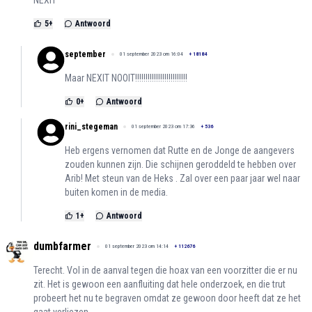
NEXIT
5
+
Antwoord
september
01 september 2023 om 16:04
+
18184
Maar NEXIT NOOIT!!!!!!!!!!!!!!!!!!!!!!!!!
0
+
Antwoord
rini_stegeman
01 september 2023 om 17:36
+
536
Heb ergens vernomen dat Rutte en de Jonge de aangevers
zouden kunnen zijn. Die schijnen geroddeld te hebben over
Arib! Met steun van de Heks . Zal over een paar jaar wel naar
buiten komen in de media.
1
+
Antwoord
dumbfarmer
01 september 2023 om 14:14
+
112676
Terecht. Vol in de aanval tegen die hoax van een voorzitter die er nu
zit. Het is gewoon een aanfluiting dat hele onderzoek, en die trut
probeert het nu te begraven omdat ze gewoon door heeft dat ze het