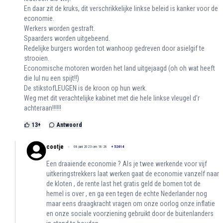
En daar zit de kruks, dit verschrikkelijke linkse beleid is kanker voor de
economie.
Werkers worden gestraft.
Spaarders worden uitgebeend.
Redelijke burgers worden tot wanhoop gedreven door asielgif te
strooien.
Economische motoren worden het land uitgejaagd (oh oh wat heeft
die lul nu een spijt!!)
De stikstofLEUGEN is de kroon op hun werk.
Weg met dit verachtelijke kabinet met die hele linkse vleugel d’r
achteraan!!!!!!
13
+
Antwoord
cootje
08 juni 2023 om 18:26
+
52614
Een draaiende economie ? Als je twee werkende voor vijf
uitkeringstrekkers laat werken gaat de economie vanzelf naar
de kloten , de rente last het gratis geld de bomen tot de
hemel is over , en ga een tegen de echte Nederlander nog
maar eens draagkracht vragen om onze oorlog onze inflatie
en onze sociale voorziening gebruikt door de buitenlanders