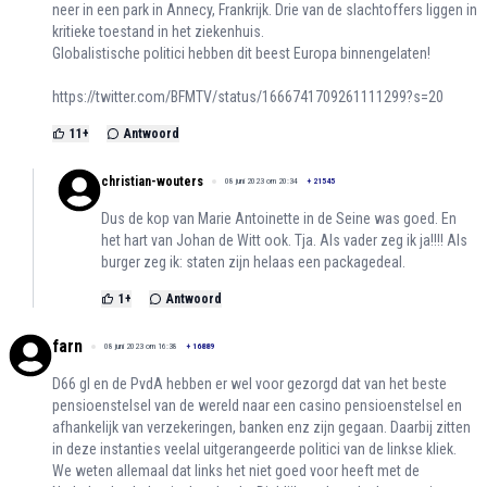
neer in een park in Annecy, Frankrijk. Drie van de slachtoffers liggen in
kritieke toestand in het ziekenhuis.
Globalistische politici hebben dit beest Europa binnengelaten!
https://twitter.com/BFMTV/status/1666741709261111299?s=20
11
+
Antwoord
christian-wouters
08 juni 2023 om 20:34
+
21545
Dus de kop van Marie Antoinette in de Seine was goed. En
het hart van Johan de Witt ook. Tja. Als vader zeg ik ja!!!! Als
burger zeg ik: staten zijn helaas een packagedeal.
1
+
Antwoord
farn
08 juni 2023 om 16:38
+
16889
D66 gl en de PvdA hebben er wel voor gezorgd dat van het beste
pensioenstelsel van de wereld naar een casino pensioenstelsel en
afhankelijk van verzekeringen, banken enz zijn gegaan. Daarbij zitten
in deze instanties veelal uitgerangeerde politici van de linkse kliek.
We weten allemaal dat links het niet goed voor heeft met de