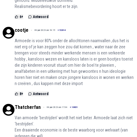
gehoord. Middeleeuwse domheid.
Realismebevordering hoort er te zijn.
6
+
Antwoord
cootje
08 juni 2023 om 18:19
+
52614
Armoede is voor 80% onder de allochtonen naamvallen ,dus het is
niet erg of je kan zeggen hoe zou dat komen , water naar de zee
brengen voor steeds minder werkende mensen is een verkeerde
hobby , kansloos wezen en kansloos laten is er geen bootjes toerist
die zijn kinderen vooruit stuurt om hier de boel te plaveien ,
analfabeten in een uitkering met hun gewoontes n hun ideologie
horen hier niet en maken onze jongere kansloos in wonen en werken
n creëren , dus kappen met deze import
8
+
Antwoord
Thatcherfan
08 juni 2023 om 17:04
+
10831
Van armoede ‘bestrijden’ wordt het niet beter. Armoede laat zich niet
‘bestrijden’.
Een draaiende economie is de beste waarborg voor welvaart (van
iedereen die wil).