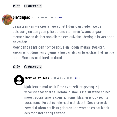
8
+
Antwoord
pietdepad
08 juni 2023 om 19:00
+
22427
De partijen van we creëren eerst het lijden, dan bieden we de
oplossing en dan gaan jullie op ons stemmen. Wanneer gaan
mensen inzien dat het socialisme een duivelse ideologie is van dood
en verderf.
Meer dan zes miljoen homoseksuelen, joden, metaal zwakken,
zieken en ouderen en zigeuners leerden dat en bekochten het met de
dood. Socialisme=bloed en dood
9
+
Antwoord
christian-wouters
08 juni 2023 om 20:29
+
21545
Njah. Iets te makkelijk. Drees zat zelf int gevang. Nij
verwisselt weer alles. Communisme is iha stilstand en het
meest socialisme is communisme. Maar er is ook rechts
socialisme. En dat is helemaal niet slecht. Drees creerde
zoveel rijkdom dat links geboren kon worden en dat bleek
een monster gaf hij zelf toe.