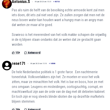
Antonius.S
08 juni 2023 om 15:31
+
83733
Pas als ruim de helft van de bevolking echte armoede kent zal men
iets doen, dit iets zal niet veel zijn. Ze zullen zorgen dat men net de
neus boven water kan houden want a hungry man is an angry man
dat weten ze maar al te goed.
Sowieso is het meerendeel van het volk makke schapen die vrijwillig
in de rij blijven staan ondanks dat ze weten dat ze geslacht gaan
worden.
15
+
Antwoord
rene171
08 juni 2023 om 15:10
+
18580
De hele Nederlandse politiek is 1 grote farce . Een nachtmerrie
toneelstuk. Volksverlakkers zijn het. Ze moeten er voor het volk
zitten, maar ze minachten het volk. Het is bar en boos, hoe ze met
ons omgaan. Leugens en misleidingen, oorlogzuchtig, corrupt, en
machtswellust zijn aan de orde van de dag met dit debielen kabinet.
En toch zijn er nog steeds blinde idioten die op dezelfde mafketels
blijven stemmen.
20
+
Antwoord