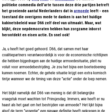
politieke commedia dell'arte tussen deze drie partijen betreft
het groeiende aantal Nederlanders dat in
armoede
leeft - een
toestand die overigens mede te danken is aan het huidige
kabinetsbeleid waar D66 zelf deel van uitmaakt. Maar, wat
blijkt, deze nepdemocraten hebben hun zorgzame inborst
herontdekt en eisen actie. En snel ook!
Ja, u heeft het goed gehoord. D66, dat samen met haar
coalitiepartners verantwoordelijk is voor de economische richtlijnen
die hebben bijgedragen aan de huidige armoedesituatie, pleit nu
voluit voor armoedebestrijding. Je zou het bijna een boetedoening
kunnen noemen. Echter, de gehele situatie krijgt een extra komisch
tintje wanneer we de timing van deze "actie" onder de loep nemen.
Het blijkt namelijk dat D66 van mening is dat dit belangrijke
vraagstuk moet wachten tot Prinsjesdag. Immers, wie heeft er nu
haast als het gaat om het bestrijden van armoede? Het lijkt bijna
alsof de term "urgentie" een nieuwe definitie heeft gekregen in de