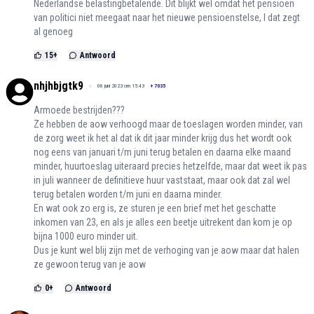
Nederlandse belastingbetalende. Dit blijkt wel omdat het pensioen
van politici niet meegaat naar het nieuwe pensioenstelse, l dat zegt
al genoeg
15
+
Antwoord
nhjhbjgtk9
08 juni 2023 om 15:43
+
7035
Armoede bestrijden???
Ze hebben de aow verhoogd maar de toeslagen worden minder, van
de zorg weet ik het al dat ik dit jaar minder krijg dus het wordt ook
nog eens van januari t/m juni terug betalen en daarna elke maand
minder, huurtoeslag uiteraard precies hetzelfde, maar dat weet ik pas
in juli wanneer de definitieve huur vaststaat, maar ook dat zal wel
terug betalen worden t/m juni en daarna minder.
En wat ook zo erg is, ze sturen je een brief met het geschatte
inkomen van 23, en als je alles een beetje uitrekent dan kom je op
bijna 1000 euro minder uit.
Dus je kunt wel blij zijn met de verhoging van je aow maar dat halen
ze gewoon terug van je aow
0
+
Antwoord