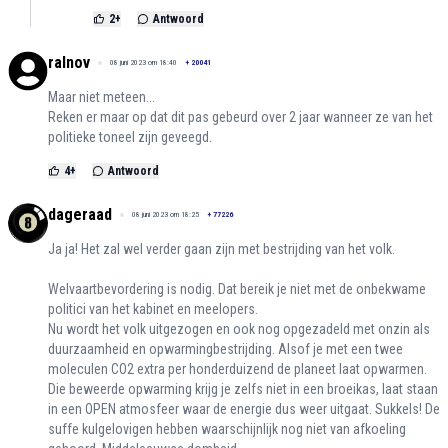
2
+
Antwoord
ralnov
08 juni 2023 om 18:40
+
20041
Maar niet meteen...
Reken er maar op dat dit pas gebeurd over 2 jaar wanneer ze van het
politieke toneel zijn geveegd.
4
+
Antwoord
dageraad
08 juni 2023 om 18:25
+
77226
Ja ja! Het zal wel verder gaan zijn met bestrijding van het volk.
Welvaartbevordering is nodig. Dat bereik je niet met de onbekwame
politici van het kabinet en meelopers.
Nu wordt het volk uitgezogen en ook nog opgezadeld met onzin als
duurzaamheid en opwarmingbestrijding. Alsof je met een twee
moleculen CO2 extra per honderduizend de planeet laat opwarmen.
Die beweerde opwarming krijg je zelfs niet in een broeikas, laat staan
in een OPEN atmosfeer waar de energie dus weer uitgaat. Sukkels! De
suffe kulgelovigen hebben waarschijnlijk nog niet van afkoeling