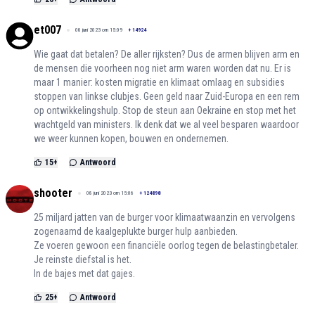
et007
08 juni 2023 om 15:09
+
14924
Wie gaat dat betalen? De aller rijksten? Dus de armen blijven arm en
de mensen die voorheen nog niet arm waren worden dat nu. Er is
maar 1 manier: kosten migratie en klimaat omlaag en subsidies
stoppen van linkse clubjes. Geen geld naar Zuid-Europa en een rem
op ontwikkelingshulp. Stop de steun aan Oekraine en stop met het
wachtgeld van ministers. Ik denk dat we al veel besparen waardoor
we weer kunnen kopen, bouwen en ondernemen.
15
+
Antwoord
shooter
08 juni 2023 om 15:06
+
124898
25 miljard jatten van de burger voor klimaatwaanzin en vervolgens
zogenaamd de kaalgeplukte burger hulp aanbieden.
Ze voeren gewoon een financiële oorlog tegen de belastingbetaler.
Je reinste diefstal is het.
In de bajes met dat gajes.
25
+
Antwoord