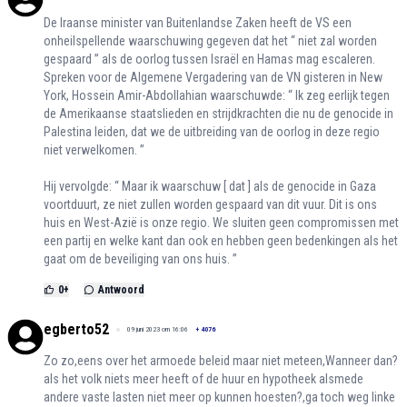
De Iraanse minister van Buitenlandse Zaken heeft de VS een
onheilspellende waarschuwing gegeven dat het “ niet zal worden
gespaard ” als de oorlog tussen Israël en Hamas mag escaleren.
Spreken voor de Algemene Vergadering van de VN gisteren in New
York, Hossein Amir-Abdollahian waarschuwde: “ Ik zeg eerlijk tegen
de Amerikaanse staatslieden en strijdkrachten die nu de genocide in
Palestina leiden, dat we de uitbreiding van de oorlog in deze regio
niet verwelkomen. ”
Hij vervolgde: “ Maar ik waarschuw [ dat ] als de genocide in Gaza
voortduurt, ze niet zullen worden gespaard van dit vuur. Dit is ons
huis en West-Azië is onze regio. We sluiten geen compromissen met
een partij en welke kant dan ook en hebben geen bedenkingen als het
gaat om de beveiliging van ons huis. ”
0
+
Antwoord
egberto52
09 juni 2023 om 16:06
+
4076
Zo zo,eens over het armoede beleid maar niet meteen,Wanneer dan?
als het volk niets meer heeft of de huur en hypotheek alsmede
andere vaste lasten niet meer op kunnen hoesten?,ga toch weg linke