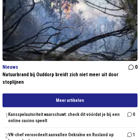
Nieuws
0
Natuurbrand bij Ouddorp breidt zich niet meer uit door
stoplijnen
Meer artikelen
1
Kansspelautoriteit waarschuwt: check dit vóórdat je bij een
0
online casino speelt
2
VN-chef veroordeelt aanvallen Oekraïne en Rusland op
1