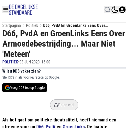
Startpagina
Politiek
D66, PvdA En GroenLinks Eens Over
D66, PvdA en GroenLinks Eens Over
Armoedebestrijding... Maar Niet 'Meteen'
Armoedebestrijding... Maar Niet
'Meteen'
POLITIEK
•
08 JUN 2023, 15:00
Wilt u DDS vaker zien?
Stel DDS in als voorkeursbron op Google.
Voeg DDS toe op Google
Delen met
Als het gaat om politieke theatraliteit, heeft niemand een
streepje voor op
D66
,
PvdA
en
GroenLinks
. De laatste