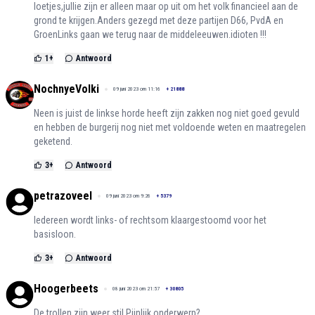
loetjes,jullie zijn er alleen maar op uit om het volk financieel aan de
grond te krijgen.Anders gezegd met deze partijen D66, PvdA en
GroenLinks gaan we terug naar de middeleeuwen.idioten !!!
1
+
Antwoord
NochnyeVolki
09 juni 2023 om 11:16
+
21888
Neen is juist de linkse horde heeft zijn zakken nog niet goed gevuld
en hebben de burgerij nog niet met voldoende weten en maatregelen
geketend.
3
+
Antwoord
petrazoveel
09 juni 2023 om 9:26
+
5379
Iedereen wordt links- of rechtsom klaargestoomd voor het
basisloon.
3
+
Antwoord
Hoogerbeets
08 juni 2023 om 21:57
+
30805
De trollen zijn weer stil Pijnlijk onderwerp?