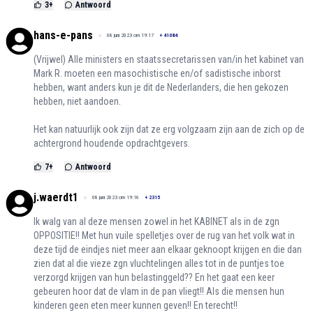
3
+
Antwoord
hans-e-pans
08 juni 2023 om 19:17
+
41084
(Vrijwel) Alle ministers en staatssecretarissen van/in het kabinet van
Mark R. moeten een masochistische en/of sadistische inborst
hebben, want anders kun je dit de Nederlanders, die hen gekozen
hebben, niet aandoen.
Het kan natuurlijk ook zijn dat ze erg volgzaam zijn aan de zich op de
achtergrond houdende opdrachtgevers.
7
+
Antwoord
j.waerdt1
08 juni 2023 om 19:16
+
2315
Ik walg van al deze mensen zowel in het KABINET als in de zgn
OPPOSITIE!! Met hun vuile spelletjes over de rug van het volk wat in
deze tijd de eindjes niet meer aan elkaar geknoopt krijgen en die dan
zien dat al die vieze zgn vluchtelingen alles tot in de puntjes toe
verzorgd krijgen van hun belastinggeld?? En het gaat een keer
gebeuren hoor dat de vlam in de pan vliegt!! Als die mensen hun
kinderen geen eten meer kunnen geven!! En terecht!!