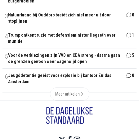
burgerdoelen
3
Natuurbrand bij Ouddorp breidt zich niet meer uit door
0
stoplijnen
4
Trump ontkent ruzie met defensieminister Hegseth over
1
munitie
5
Voor de verkiezingen zijn VVD en CDA streng - daarna gaan
5
de grenzen gewoon weer wagenwijd open
6
Jeugddetentie geëist voor explosie bij kantoor Zuidas
0
Amsterdam
Meer artikelen