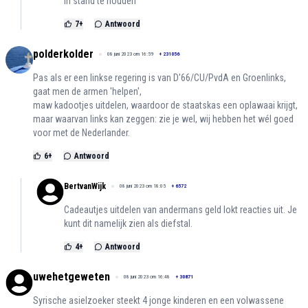
in stand te houden
7
+
Antwoord
polderkolder
08 juni 2023 om 16:59
+
231056
Pas als er een linkse regering is van D'66/CU/PvdA en Groenlinks,
gaat men de armen 'helpen',
maw kadootjes uitdelen, waardoor de staatskas een oplawaai krijgt,
maar waarvan links kan zeggen: zie je wel, wij hebben het wél goed
voor met de Nederlander.
6
+
Antwoord
BertvanWijk
08 juni 2023 om 18:05
+
6572
Cadeautjes uitdelen van andermans geld lokt reacties uit. Je
kunt dit namelijk zien als diefstal.
4
+
Antwoord
uwehetgeweten
08 juni 2023 om 16:48
+
30871
Syrische asielzoeker steekt 4 jonge kinderen en een volwassene