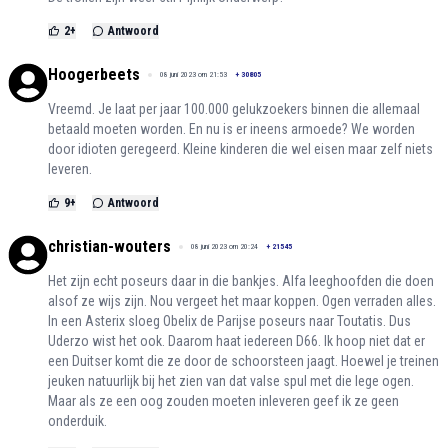
2
+
Antwoord
Hoogerbeets
08 juni 2023 om 21:53
+
30805
Vreemd. Je laat per jaar 100.000 gelukzoekers binnen die allemaal
betaald moeten worden. En nu is er ineens armoede? We worden
door idioten geregeerd. Kleine kinderen die wel eisen maar zelf niets
leveren.
9
+
Antwoord
christian-wouters
08 juni 2023 om 20:24
+
21545
Het zijn echt poseurs daar in die bankjes. Alfa leeghoofden die doen
alsof ze wijs zijn. Nou vergeet het maar koppen. Ogen verraden alles.
In een Asterix sloeg Obelix de Parijse poseurs naar Toutatis. Dus
Uderzo wist het ook. Daarom haat iedereen D66. Ik hoop niet dat er
een Duitser komt die ze door de schoorsteen jaagt. Hoewel je treinen
jeuken natuurlijk bij het zien van dat valse spul met die lege ogen.
Maar als ze een oog zouden moeten inleveren geef ik ze geen
onderduik.