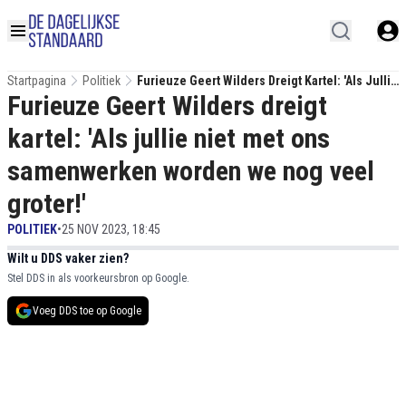
Startpagina
Politiek
Furieuze Geert Wilders Dreigt Kartel: 'Als Jullie
Furieuze Geert Wilders dreigt
Niet Met Ons Samenwerken Worden We Nog
Veel Groter!'
kartel: 'Als jullie niet met ons
samenwerken worden we nog veel
groter!'
POLITIEK
•
25 NOV 2023, 18:45
Wilt u DDS vaker zien?
Stel DDS in als voorkeursbron op Google.
Voeg DDS toe op Google