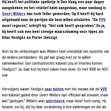
Hij heeft het politieke spelletje in Den Haag een paar dagen
aangekeken en het relatief kalm aangedaan, maar vandaag is
Geert Wilders
dan toch feller geworden. Op X heeft hij hard
uitgehaald naar de partijen die hem willen uitsluiten. "De
PVV
moet regeren," schrijft hij. "Het volk heeft gesproken." En ja,
hij heeft ook een heel stevige waarschuwing voor types als
Dilan Yesilgöz en Pieter Omtzigt.
Kort na de verkiezingen was Wilders heel vriendelijk ten opzichte van
de andere partijleiders. Hij gaf aan graag met ze te willen
samenwerken. Een centrumrechts kabinet zou er moeten komen.
Yesilgöz? Ja, daar kon hij best zaken mee doen. En met BBB en NSC
ook.
Vervolgens kwam Yesilgöz
naar buiten
met het nieuws dat de
VVD
een kabinet geleid door Geert Wilders niet officieel wil steunen, maar
wel "gedogen." Wilders was
geïrriteerd
, maar bleef toch rustig. Hij
hoopte, zei hij, dat hij daar verandering in kon aanbrengen en dat als