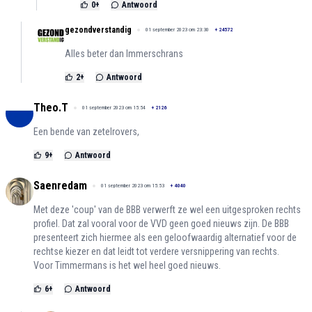
0
+
Antwoord
gezondverstandig
01 september 2023 om 23:30
+
24572
Alles beter dan Immerschrans
2
+
Antwoord
Theo.T
01 september 2023 om 15:54
+
2126
Een bende van zetelrovers,
9
+
Antwoord
Saenredam
01 september 2023 om 15:53
+
4040
Met deze 'coup' van de BBB verwerft ze wel een uitgesproken rechts
profiel. Dat zal vooral voor de VVD geen goed nieuws zijn. De BBB
presenteert zich hiermee als een geloofwaardig alternatief voor de
rechtse kiezer en dat leidt tot verdere versnippering van rechts.
Voor Timmermans is het wel heel goed nieuws.
6
+
Antwoord