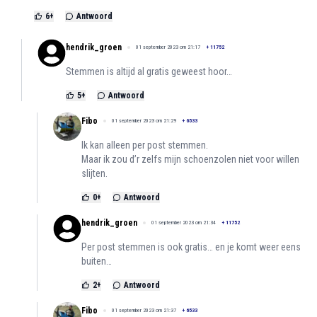
6
+
Antwoord
hendrik_groen
01 september 2023 om 21:17
+
11752
Stemmen is altijd al gratis geweest hoor…
5
+
Antwoord
Fibo
01 september 2023 om 21:29
+
6533
Ik kan alleen per post stemmen.
Maar ik zou d’r zelfs mijn schoenzolen niet voor willen
slijten.
0
+
Antwoord
hendrik_groen
01 september 2023 om 21:34
+
11752
Per post stemmen is ook gratis… en je komt weer eens
buiten…
2
+
Antwoord
Fibo
01 september 2023 om 21:37
+
6533