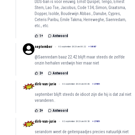
DDS-ban is voor eeuwig. Ernst Quispel, Tengo, Ernest
Stern, Lao Tse, Jacobus, Code 134, Simon, Graatsma,
Dopper, Isolde, Boudewijn Abbas , Danube, Cypres,
Ceteris Paribu, Emile Takma, Herreweghe, Saenredam,
etc., etc.
1
+
Antwoord
september
02 september 2023 om 00:22
+
18187
@Saenredam baaz 22.42 blijft maar steeds de zelfde
onzin herhalen verdwijn hier maar niet
3
+
Antwoord
dirk-van-jurie
02 september 2023 om 00:48
+
27851
september blijft steeds de idioot zijn die hij is dat zal niet
veranderen..
3
+
Antwoord
dirk-van-jurie
02 september 2023 om 00:50
+
27851
serandom weet de geitenpaadjes precies natuurlijk niet