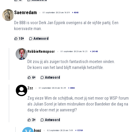
Saenredam
01 september 2023 om 16:09
+
4040
De BBB is voor Derk Jan Eppink overigens al de vijfde partij. Een
koersvaste man.
10
+
Antwoord
RobbieRemspoor
01 september 2023 om 16:21
+
24148
Dit zou jij als zuiger toch fantastisch moeten vinden.
De koers van het land blijft namelijk hetzelfde.
6
+
Antwoord
Zzz
01 september 2023 om 16:29
+
3866
Zeg vieze Wim de schijtbak, moet jij niet meer op WSP forum
als Julian Sorel je laten misbruiken door Baedeker die dag na
dag de vloer met je aanveegt?
3
+
Antwoord
baaz
02 september 2023 om 7:49
+
15769