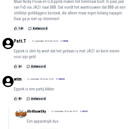
Maar Nicky Pouw en DJEppink maken het helemaal bont. In paar jaar
van FvD via JA21 naar BBB. Dat voedt het wantrouwen dat BBB uit een
stelletje golddiggers bestaat, die alleen maar eigen belang najagen.
Daar ga je niet op stemmen!
14
+
Antwoord
Patt.T
01 september 2023 om 16:03
+
18908
Eppink is slim hij weet dat het gedaan is met JA21 en kiest eieren
voor zijn geld.
6
+
Antwoord
wim
01 september 2023 om 15:59
+
138336
Eppink is een partij kikker.
8
+
Antwoord
dhrBlauwSky
01 september 2023 om 16:41
+
20039
Een apparatsjik dus.