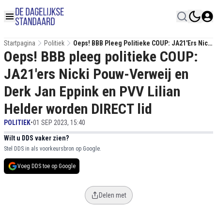
Startpagina
Politiek
Oeps! BBB Pleeg Politieke COUP: JA21'ers Nicki
Oeps! BBB pleeg politieke COUP:
Pouw-Verweij En Derk Jan Eppink En PVV Lilian
Helder Worden DIRECT Lid
JA21'ers Nicki Pouw-Verweij en
Derk Jan Eppink en PVV Lilian
Helder worden DIRECT lid
POLITIEK
•
01 SEP 2023, 15:40
Wilt u DDS vaker zien?
Stel DDS in als voorkeursbron op Google.
Voeg DDS toe op Google
Delen met