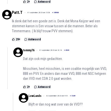
2
+
Antwoord
Patt.T
01 september 2023 om 15:56
+
18908
Ik denk dat het een goede zet is. Denk dat Mona Keijzer wel een
stemmen kanon is Een vrouw tussen al die mannen. Beter als
Timmermans. ( Ik blijf trouw PVV stemmen).
29
+
Antwoord
tommy76
01 september 2023 om 16:14
+
6941
Dat zijn ook mijn gedachten.
Misschien, heel misschien, is een coalitie mogelijk van VVD,
BBB en PVV. En anders dan maar VVD, BBB met NSC hetgeen
dan VVD met CDA 2.0 gaat worden.
2
+
Antwoord
LowLands
02 september 2023 om 9:51
+
7249
Blijft er dan nog wat over van de VVD??