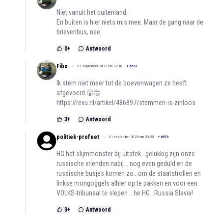
Niet vanuit het buitenland.
En buiten is hier niets mis mee. Maar de gang naar de
brievenbus, nee.
0
+
Antwoord
Fibo
01 september 2023 om 22:18
+
6533
Ik stem niet meer tot de boevenwagen ze heeft
afgevoerd 😤🤔
https://revu.nl/artikel/486897/stemmen-is-zinloos
3
+
Antwoord
politiek-profeet
01 september 2023 om 23:25
+
6970
HG het slijmmonster bij uitstek...gelukkig zijn onze
russische vrienden nabij....nog even geduld en de
russische busjes komen zo...om de staatstrollen en
linkse mongoggels alhier op te pakken en voor een
VOLKS-tribunaal te slepen ...he HG...Russia Slavia!
3
+
Antwoord