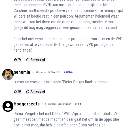
media propagana, BVNL kan mooi praten maar blijft een kleintje,
Caroline heeft meeste positieve verander potentie korte termijn. Lijst
Wilders zit beetje vast in een patroon: Argumenten helemaal waar,
maar wat kan het doen om de oude orde minder, minder te maken..
(als je dit nog mag zeggen van een gecorrumpeerde rechtsstaat)
En is het niet eens tijd om de media propaganda van links en de VVD
geheel en al te verbieden (RTL is gewoon een VVD propaganda
handlanger).
7
+
Antwoord
nehemia
01 september 2023 om 20:31
+
535768
Ik voorzie voorlopig nog geen 'Pieter Strikes Back' scenario.
5
+
Antwoord
Hoogerbeets
01 september 2023 om 20:24
+
30815
Prima. Vergelijk het met D66 of VVD. Zijn allemaal stemrobots. Ze
gaan meedoen met de macht en daar gaat het om. In de oppositie
doe je niet mee, dat heb je de afgelopen 3 jaar wel gezien.