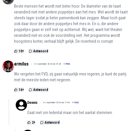
Beste mensen het wordt niet beter hoor. De diameter van de taart
veranderd niet met andere poppetjes aan het mes. Wel wordt de taart
steeds lager zodat je beter pannenkoek kan zeggen. Maar toch gaat
ook daar door de andere poppetjes het mes in. En o, die andere
poppetjes gaan er zelf niet op achterruit. Wij wel, want het theater
veranderd niet en ook de voorstelling niet. Het programma wordt
hoogstens korter, verhaal blijft gelijk. De roverheid is corrupt.
10
+
Antwoord
armilus
01 september 2023 om 16:30
+
7552
We vergeten het FVD, zij gaan natuurlijk mee regeren, je kunt de partij
met de meeste leden niet negeren.
16
+
Antwoord
Dennis
01 september 2023 om 17:04
+
1022
Gaat niet om ledental maar om het aantal stemmen.
2
+
Antwoord