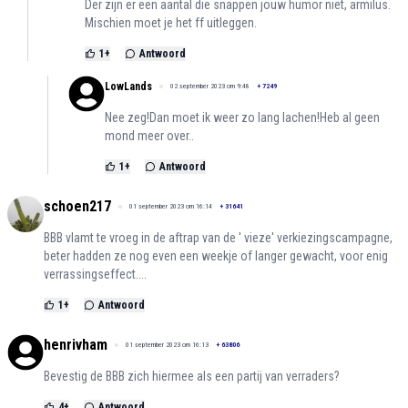
Der zijn er een aantal die snappen jouw humor niet, armilus.
Mischien moet je het ff uitleggen.
1
+
Antwoord
LowLands
02 september 2023 om 9:48
+
7249
Nee zeg!Dan moet ik weer zo lang lachen!Heb al geen
mond meer over..
1
+
Antwoord
schoen217
01 september 2023 om 16:14
+
31641
BBB vlamt te vroeg in de aftrap van de ' vieze' verkiezingscampagne,
beter hadden ze nog even een weekje of langer gewacht, voor enig
verrassingseffect....
1
+
Antwoord
henrivham
01 september 2023 om 16:13
+
63806
Bevestig de BBB zich hiermee als een partij van verraders?
4
+
Antwoord