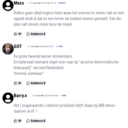
Mass
01 september 2023 om 19:13
+
59177
Ratten gaan altijd ergens heen waar het meeste te vreten valt en met
eppink denk ik dat ze een beste rat hebben binnen gehaald. Van der
plas valt steeds meer door de mand.
9
+
Antwoord
GOT
01 september 2023 om 18:57
+
1190
De grote tweede kamer stoelendans.
En helemaal niemand stapt over naar de "grootse democratische
ledenpartij" van heel Nederland.
Vreemd, nietwaar?
6
+
Antwoord
Barry.v
01 september 2023 om 18:40
+
439
Het ( zogenaamde ) stikstof probleem blijft staan bij BBB alleen
daarom al af .!
8
+
Antwoord