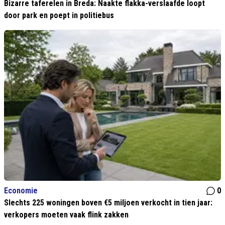
Bizarre taferelen in Breda: Naakte flakka-verslaafde loopt
door park en poept in politiebus
Economie
0
Slechts 225 woningen boven €5 miljoen verkocht in tien jaar:
verkopers moeten vaak flink zakken