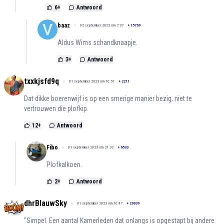
6
+
Antwoord
baaz
02 september 2023 om 7:37
+
15769
Aldus Wims schandknaapje.
3
+
Antwoord
txxkjsfd9q
01 september 2023 om 16:51
+
2211
Dat dikke boerenwijf is op een smerige manier bezig, niet te
vertrouwen die plofkip.
12
+
Antwoord
Fibo
01 september 2023 om 21:32
+
6533
Plofkalkoen.
2
+
Antwoord
dhrBlauwSky
01 september 2023 om 16:47
+
20039
"Simpel. Een aantal Kamerleden dat onlangs is opgestapt bij andere