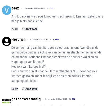
baaz
02 september 2023 om 10:53
+
15769
Als ik Caroline was zou ik nog eens achterom kijken, aan zetelrovers
heb je niets dan ellende.
3
+
Antwoord
Heydrich
02 september 2023 om 6:56
+
18809
De verrechtsing van het Europese electoraat is onafwendbaar, de
gemiddelde burger is kotsziek van de hunanistisch mensenlievende
en dwangneurotische klimaatinsteek van de politieke vazallen en
vlagdragers van Brussel!
Het volk wil: "Europa first"!
Het is niet voor niets dat de EU machthebbers NIET door het volk
worden gekozen, maar feitelijk een besloten politiek-interne
aangelegenheid is!
8
+
Antwoord
gezondverstandig
01 september 2023 om 23:29
+
24572