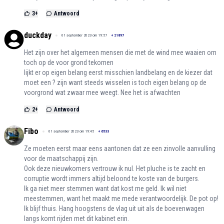
3
+
Antwoord
duckday
01 september 2023 om 19:57
+
21897
Het zijn over het algemeen mensen die met de wind mee waaien om
toch op de voor grond tekomen
lijkt er op eigen belang eerst misschien landbelang en de kiezer dat
moet een ? zijn want steeds wisselen is toch eigen belang op de
voorgrond wat zwaar mee weegt. Nee het is afwachten
2
+
Antwoord
Fibo
01 september 2023 om 19:45
+
6533
Ze moeten eerst maar eens aantonen dat ze een zinvolle aanvulling
voor de maatschappij zijn.
Ook deze nieuwkomers vertrouw ik nul. Het pluche is te zacht en
corruptie wordt immers altijd beloond te koste van de burgers.
Ik ga niet meer stemmen want dat kost me geld. Ik wil niet
meestemmen, want het maakt me mede verantwoordelijk. De pot op!
Ik blijf thuis. Hang hoogstens de vlag uit uit als de boevenwagen
langs komt rijden met dit kabinet erin.