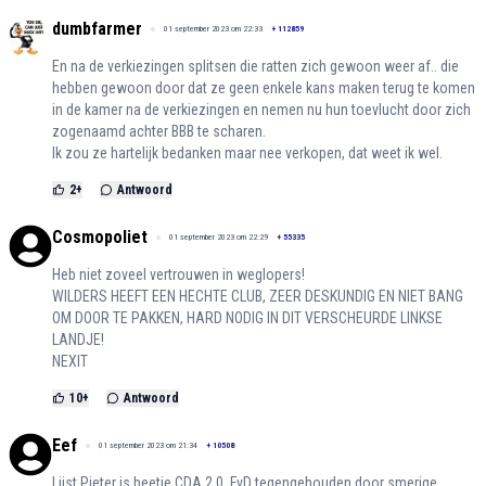
dumbfarmer
01 september 2023 om 22:33
+
112859
En na de verkiezingen splitsen die ratten zich gewoon weer af.. die
hebben gewoon door dat ze geen enkele kans maken terug te komen
in de kamer na de verkiezingen en nemen nu hun toevlucht door zich
zogenaamd achter BBB te scharen.
Ik zou ze hartelijk bedanken maar nee verkopen, dat weet ik wel.
2
+
Antwoord
Cosmopoliet
01 september 2023 om 22:29
+
55335
Heb niet zoveel vertrouwen in weglopers!
WILDERS HEEFT EEN HECHTE CLUB, ZEER DESKUNDIG EN NIET BANG
OM DOOR TE PAKKEN, HARD NODIG IN DIT VERSCHEURDE LINKSE
LANDJE!
NEXIT
10
+
Antwoord
Eef
01 september 2023 om 21:34
+
10508
Lijst Pieter is beetje CDA 2.0, FvD tegengehouden door smerige