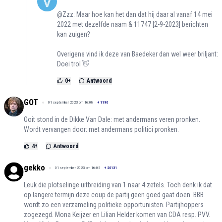
@Zzz: Maar hoe kan het dan dat hij daar al vanaf 14 mei
2022 met dezelfde naam & 11747 [2-9-2023] berichten
kan zuigen?
Overigens vind ik deze van Baedeker dan wel weer briljant:
Doei trol 👋
0
+
Antwoord
GOT
01 september 2023 om 16:08
+
1190
Ooit stond in de Dikke Van Dale: met andermans veren pronken.
Wordt vervangen door: met andermans politici pronken.
4
+
Antwoord
gekko
01 september 2023 om 16:05
+
20131
Leuk die plotselinge uitbreiding van 1 naar 4 zetels. Toch denk ik dat
op langere termijn deze coup de partij geen goed gaat doen. BBB
wordt zo een verzameling politieke opportunisten. Partijhoppers
zogezegd. Mona Keijzer en Lilian Helder komen van CDA resp. PVV.