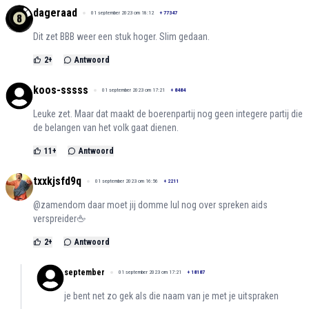
dageraad
01 september 2023 om 18:12
+
77347
Dit zet BBB weer een stuk hoger. Slim gedaan.
2
+
Antwoord
koos-sssss
01 september 2023 om 17:21
+
8484
Leuke zet. Maar dat maakt de boerenpartij nog geen integere partij die
de belangen van het volk gaat dienen.
11
+
Antwoord
txxkjsfd9q
01 september 2023 om 16:56
+
2211
@zamendom daar moet jij domme lul nog over spreken aids
verspreider🖕
2
+
Antwoord
september
01 september 2023 om 17:21
+
18187
je bent net zo gek als die naam van je met je uitspraken