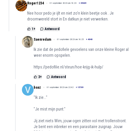
Roger1234
01 september 2023 om 16:23
+
35069
Nee hoor pedo je ijlt en niet zo’n klein beetje ook . Je
droomwereld stort in En datkun je niet verwerken.
1
+
Antwoord
Saenredam
01 september 2023 om 16:25
+
4040
Ik zie dat de pedofiele gevoelens van onze kleine Roger al
weer enorm opspelen.
https://pedofilie.nl/steun/hoe-krijg-ik-hulp/
3
+
Antwoord
baaz
01 september 2023 om 22:42
+
15769
"Ik zie..."
"Je mist mijn punt."
Jij ziet niets Wim, jouw ogen zitten vol met trollenstront.
Je bent een inbreker en een parasitaire zuignap. Jouw