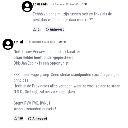
LowLands
02 september 2023 om 9:40
+
7249
Eehhh,volgens mij zijn russen ook zo links als de
pest,dus wat schiet je daar mee op??
0
+
Antwoord
re-al
01 september 2023 om 19:42
+
209925
Nicki Pouw-Verwey is geen sterk karakter.
Lilian Helder heeft onder-gepresteerd.
Dirk-Jan Eppink is een opportunist.
BBB is een vage groep. Geen sterke standpunten voor / tegen; geen
principes.
Heeft in de Provincies alles verraden waar ze voor zeiden te staan.
N.S.C., Omtzigt, zal net zo vaag blijken.
Stemt PVV, FVD, BVNL !
Anders verandert er niets !
10
+
Antwoord