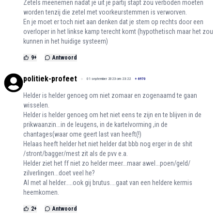
Zetels meenemen nadat je uit je partij stapt zou verboden moeten
worden tenzij die zetel met voorkeurstemmen is verworven.
En je moet er toch niet aan denken dat je stem op rechts door een
overloper in het linkse kamp terecht komt (hypothetisch maar het zou
kunnen in het huidige systeem)
9
+
Antwoord
politiek-profeet
01 september 2023 om 23:22
+
6970
Helder is helder genoeg om niet zomaar en zogenaamd te gaan
wisselen.
Helder is helder genoeg om het niet eens te zijn en te blijven in de
prikwaanzin...in de leugens, in de kartelvorming ,in de
chantages(waar ome geert last van heeft(!)
Helaas heeft helder het niet helder dat bbb nog erger in de shit
/stront/bagger/mest zit als de pvv e.a.
Helder ziet het ff niet zo helder meer...maar awel...poen/geld/
zilverlingen...doet veel he?
Al met al helder.....ook gij brutus....gaat van een heldere kermis
heemkomen.
2
+
Antwoord