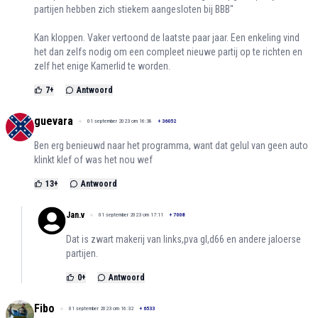
partijen hebben zich stiekem aangesloten bij BBB"
Kan kloppen. Vaker vertoond de laatste paar jaar. Een enkeling vind
het dan zelfs nodig om een compleet nieuwe partij op te richten en
zelf het enige Kamerlid te worden.
7
+
Antwoord
guevara
01 september 2023 om 16:38
+
36052
Ben erg benieuwd naar het programma, want dat gelul van geen auto
klinkt klef of was het nou wef
13
+
Antwoord
Jan.v
01 september 2023 om 17:11
+
7008
Dat is zwart makerij van links,pva gl,d66 en andere jaloerse
partijen.
0
+
Antwoord
Fibo
01 september 2023 om 16:32
+
6533