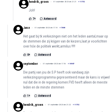
hendrik_groen
01 september 2023 om 21:21
+
11752
Joh!
7
+
Antwoord
Jan.v
01 september 2023 om 17:14
+
7008
Het gaat bij tk verkiezingen niet om het leden aantal,maar op
de stemmen die zij krijgen van de kiezers,laat je voorlichten
over hóe de politiek werkt,armilus !!!!!
0
+
Antwoord
september
01 september 2023 om 17:18
+
18187
Die partij van jou de S.P heeft ook vandaag zijn
verkiezingsprogramma gepresenteerd maar de kans is vrijwel
nul dat die in de regering komen.FVD heeft alleen de meeste
leden en de minste stemmen
1
+
Antwoord
hendrik_groen
01 september 2023 om 21:22
+
11752