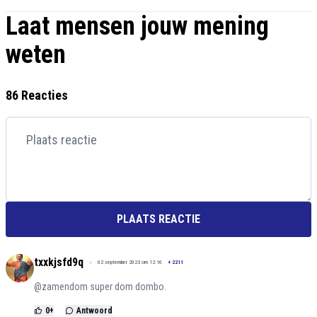
Laat mensen jouw mening
weten
86 Reacties
PLAATS REACTIE
txxkjsfd9q
02 september 2023 om 12:16
+
2211
@zamendom super dom dombo.
0
+
Antwoord