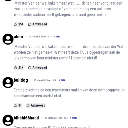
'Minister Van der Wal kakelt maar wat'........ ik heb haar vorig jaar een
mail gezonden en gevraagd of ze haar titels bij een pak omo
waspoeder cadeau heeft gekregen, uiteraard geen reaktie.
25
+
Antwoord
almo
29 februari 2024 om 13:41
+
9162
'Minister Van der Wal kakelt maar wat'..........dommer dan van der Wal
worden ze niet gemaakt. Wat heeft deze Truus bijgedragen aan de
uitvoering van haar ministersambt? Helemaal niets!!.
21
+
Antwoord
bulldog
29 februari 2024 om 13:30
+
2428
Een parelketting en een typecursus maken van deze omhooggevallen
secretaresse een useful idiot.
0
+
Antwoord
blhbhl66hadd
29 februari 2024 om 13:22
+
23852
Caroline en Fleur van PVV en BBB zijn even wef!