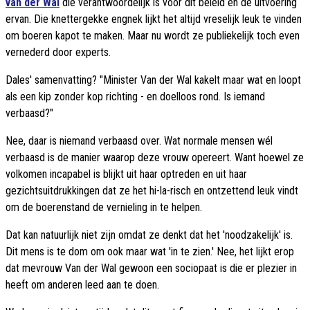
van der Wal
die verantwoordelijk is voor dit beleid en de uitvoering
ervan. Die knettergekke engnek lijkt het altijd vreselijk leuk te vinden
om boeren kapot te maken. Maar nu wordt ze publiekelijk toch even
vernederd door experts.
Dales' samenvatting? "Minister Van der Wal kakelt maar wat en loopt
als een kip zonder kop richting - en doelloos rond. Is iemand
verbaasd?"
Nee, daar is niemand verbaasd over. Wat normale mensen wél
verbaasd is de manier waarop deze vrouw opereert. Want hoewel ze
volkomen incapabel is blijkt uit haar optreden en uit haar
gezichtsuitdrukkingen dat ze het hi-la-risch en ontzettend leuk vindt
om de boerenstand de vernieling in te helpen.
Dat kan natuurlijk niet zijn omdat ze denkt dat het 'noodzakelijk' is.
Dit mens is te dom om ook maar wat 'in te zien.' Nee, het lijkt erop
dat mevrouw Van der Wal gewoon een sociopaat is die er plezier in
heeft om anderen leed aan te doen.