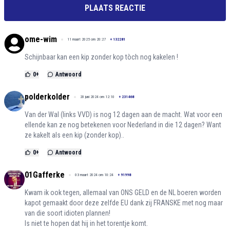
PLAATS REACTIE
ome-wim
11 maart 2025 om 20:27
+
132281
Schijnbaar kan een kip zonder kop tòch nog kakelen !
0
+
Antwoord
polderkolder
20 juni 2024 om 12:10
+
231468
Van der Wal (links VVD) is nog 12 dagen aan de macht. Wat voor een
ellende kan ze nog betekenen voor Nederland in die 12 dagen? Want
ze kakelt als een kip (zonder kop)..
0
+
Antwoord
01Gafferke
03 maart 2024 om 10:24
+
91998
Kwam ik ook tegen, allemaal van ONS GELD en de NL boeren worden
kapot gemaakt door deze zelfde EU dank zij FRANSKE met nog maar
van die soort idioten plannen!
Is niet te hopen dat hij in het torentje komt.