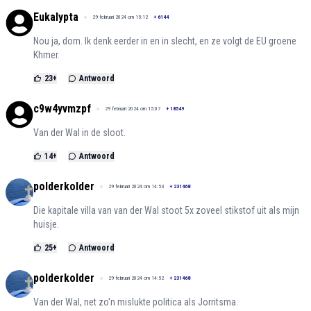
Eukalypta
29 februari 2024 om 15:12
+
6144
Nou ja, dom. Ik denk eerder in en in slecht, en ze volgt de EU groene
Khmer.
23
+
Antwoord
c9w4yvmzpf
29 februari 2024 om 15:07
+
18549
Van der Wal in de sloot.
14
+
Antwoord
polderkolder
29 februari 2024 om 14:53
+
231468
Die kapitale villa van van der Wal stoot 5x zoveel stikstof uit als mijn
huisje.
25
+
Antwoord
polderkolder
29 februari 2024 om 14:52
+
231468
Van der Wal, net zo'n mislukte politica als Jorritsma.