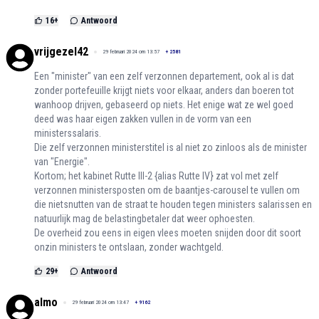
16
+
Antwoord
vrijgezel42
29 februari 2024 om 13:57
+
2581
Een "minister" van een zelf verzonnen departement, ook al is dat
zonder portefeuille krijgt niets voor elkaar, anders dan boeren tot
wanhoop drijven, gebaseerd op niets. Het enige wat ze wel goed
deed was haar eigen zakken vullen in de vorm van een
ministerssalaris.
Die zelf verzonnen ministerstitel is al niet zo zinloos als de minister
van "Energie".
Kortom; het kabinet Rutte III-2 {alias Rutte IV} zat vol met zelf
verzonnen ministersposten om de baantjes-carousel te vullen om
die nietsnutten van de straat te houden tegen ministers salarissen en
natuurlijk mag de belastingbetaler dat weer ophoesten.
De overheid zou eens in eigen vlees moeten snijden door dit soort
onzin ministers te ontslaan, zonder wachtgeld.
29
+
Antwoord
almo
29 februari 2024 om 13:47
+
9162