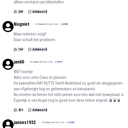
alleen verstand van bitterballen.
24
+
Antwoord
Nogniet
29 februari 2024 om 13:00
+
32598
Maar iedereen volgt!
Daar schuilt het probleem.
16
+
Antwoord
jan60
29 februari 2024 om 12:26
+
51977
WEF hoertje
Alles voor ome Claus te pleasen
De kabinetten RAT RUTTE heeft Nederland zo goed als weggegeven
aan rifgebergte tuig en geiteneukers en kansparels
Nu moeten de bieren het veld ruimen voor iets wat niet bewijsbaar is
Eigenlijk is een kogel nog te goed voor deze linkse engnek 💣💣💣
41
+
Antwoord
jannes1932
29 februari 2024 om 12:22
+
27228