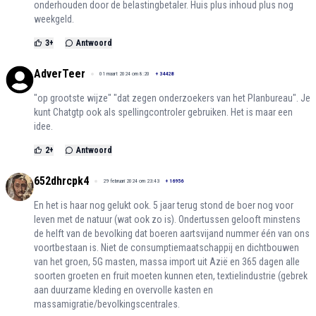
onderhouden door de belastingbetaler. Huis plus inhoud plus nog
weekgeld.
3
+
Antwoord
AdverTeer
01 maart 2024 om 8:20
+
34428
"op grootste wijze" "dat zegen onderzoekers van het Planbureau". Je
kunt Chatgtp ook als spellingcontroler gebruiken. Het is maar een
idee.
2
+
Antwoord
652dhrcpk4
29 februari 2024 om 23:43
+
16956
En het is haar nog gelukt ook. 5 jaar terug stond de boer nog voor
leven met de natuur (wat ook zo is). Ondertussen gelooft minstens
de helft van de bevolking dat boeren aartsvijand nummer één van ons
voortbestaan is. Niet de consumptiemaatschappij en dichtbouwen
van het groen, 5G masten, massa import uit Azië en 365 dagen alle
soorten groeten en fruit moeten kunnen eten, textielindustrie (gebrek
aan duurzame kleding en overvolle kasten en
massamigratie/bevolkingscentrales.