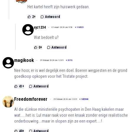
Het kartel heeft zijn huiswerk gedaan.
2
+
Antwoord
xyz1234
01 maart 2024 om 9:58
+
116521
Wat bedoelt u?
0
+
Antwoord
magikook
29 februari 2024 om 12:09
+
3173
Nee hoor, er is wel degelijk een doel. Boeren wegpesten en de grond
goedkoop opkopen voor het Tristate project.
41
+
Antwoord
Freedomforever
29 februari 2024 om 12:09
+
185508
Al die sLinkse ministeriële psychopaten in Den Haag kakelen maar
wat......het is: Lul maar raak voor een knaak zonder enige realistische
onderbouwing....maar in slopen zijn ze een expert.....!
40
+
Antwoord