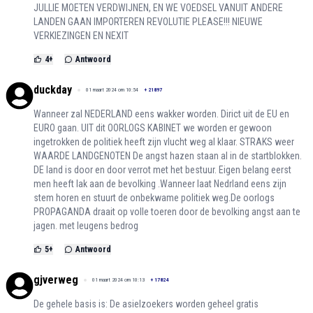
JULLIE MOETEN VERDWIJNEN, EN WE VOEDSEL VANUIT ANDERE
LANDEN GAAN IMPORTEREN REVOLUTIE PLEASE!!! NIEUWE
VERKIEZINGEN EN NEXIT
4
+
Antwoord
duckday
01 maart 2024 om 10:54
+
21897
Wanneer zal NEDERLAND eens wakker worden. Dirict uit de EU en
EURO gaan. UIT dit OORLOGS KABINET we worden er gewoon
ingetrokken de politiek heeft zijn vlucht weg al klaar. STRAKS weer
WAARDE LANDGENOTEN De angst hazen staan al in de startblokken.
DE land is door en door verrot met het bestuur. Eigen belang eerst
men heeft lak aan de bevolking .Wanneer laat Nedrland eens zijn
stem horen en stuurt de onbekwame politiek weg.De oorlogs
PROPAGANDA draait op volle toeren door de bevolking angst aan te
jagen. met leugens bedrog
5
+
Antwoord
gjverweg
01 maart 2024 om 10:13
+
17824
De gehele basis is: De asielzoekers worden geheel gratis