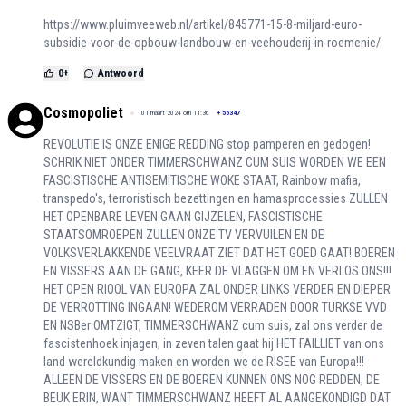
https://www.pluimveeweb.nl/artikel/845771-15-8-miljard-euro-
subsidie-voor-de-opbouw-landbouw-en-veehouderij-in-roemenie/
0
+
Antwoord
Cosmopoliet
01 maart 2024 om 11:36
+
55347
REVOLUTIE IS ONZE ENIGE REDDING stop pamperen en gedogen!
SCHRIK NIET ONDER TIMMERSCHWANZ CUM SUIS WORDEN WE EEN
FASCISTISCHE ANTISEMITISCHE WOKE STAAT, Rainbow mafia,
transpedo's, terroristisch bezettingen en hamasprocessies ZULLEN
HET OPENBARE LEVEN GAAN GIJZELEN, FASCISTISCHE
STAATSOMROEPEN ZULLEN ONZE TV VERVUILEN EN DE
VOLKSVERLAKKENDE VEELVRAAT ZIET DAT HET GOED GAAT! BOEREN
EN VISSERS AAN DE GANG, KEER DE VLAGGEN OM EN VERLOS ONS!!!
HET OPEN RIOOL VAN EUROPA ZAL ONDER LINKS VERDER EN DIEPER
DE VERROTTING INGAAN! WEDEROM VERRADEN DOOR TURKSE VVD
EN NSBer OMTZIGT, TIMMERSCHWANZ cum suis, zal ons verder de
fascistenhoek injagen, in zeven talen gaat hij HET FAILLIET van ons
land wereldkundig maken en worden we de RISEE van Europa!!!
ALLEEN DE VISSERS EN DE BOEREN KUNNEN ONS NOG REDDEN, DE
BEUK ERIN, WANT TIMMERSCHWANZ HEEFT AL AANGEKONDIGD DAT