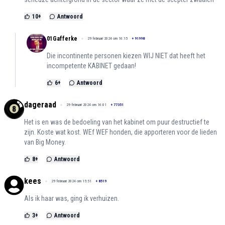
10
+
Antwoord
01Gafferke
29 februari 2024 om 16:15
+
91998
Die incontinente personen kiezen WIJ NIET dat heeft het
incompetente KABINET gedaan!
6
+
Antwoord
dageraad
29 februari 2024 om 16:01
+
77351
Het is en was de bedoeling van het kabinet om puur destructief te
zijn. Koste wat kost. WEf WEF honden, die apporteren voor de lieden
van Big Money.
8
+
Antwoord
kees
29 februari 2024 om 15:51
+
8519
Als ik haar was, ging ik verhuizen.
3
+
Antwoord