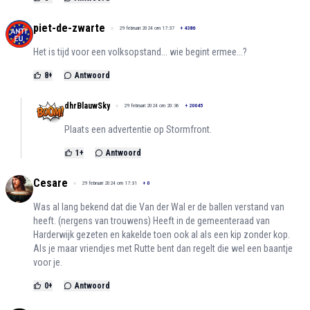
piet-de-zwarte
29 februari 2024 om 17:37
+
4386
Het is tijd voor een volksopstand... wie begint ermee...?
8
+
Antwoord
dhrBlauwSky
29 februari 2024 om 20:36
+
20045
Plaats een advertentie op Stormfront.
1
+
Antwoord
Cesare
29 februari 2024 om 17:31
+
0
Was al lang bekend dat die Van der Wal er de ballen verstand van
heeft. (nergens van trouwens) Heeft in de gemeenteraad van
Harderwijk gezeten en kakelde toen ook al als een kip zonder kop.
Als je maar vriendjes met Rutte bent dan regelt die wel een baantje
voor je.
0
+
Antwoord