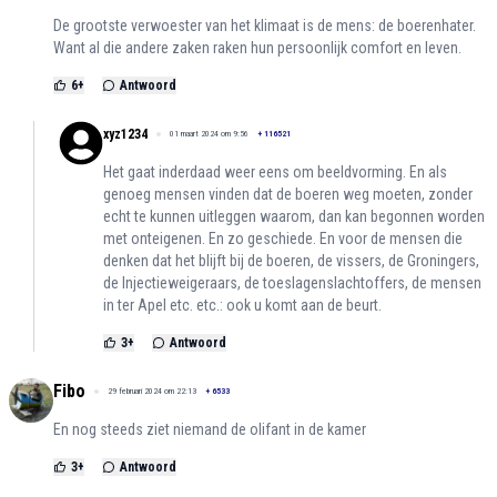
De grootste verwoester van het klimaat is de mens: de boerenhater.
Want al die andere zaken raken hun persoonlijk comfort en leven.
6
+
Antwoord
xyz1234
01 maart 2024 om 9:56
+
116521
Het gaat inderdaad weer eens om beeldvorming. En als
genoeg mensen vinden dat de boeren weg moeten, zonder
echt te kunnen uitleggen waarom, dan kan begonnen worden
met onteigenen. En zo geschiede. En voor de mensen die
denken dat het blijft bij de boeren, de vissers, de Groningers,
de Injectieweigeraars, de toeslagenslachtoffers, de mensen
in ter Apel etc. etc.: ook u komt aan de beurt.
3
+
Antwoord
Fibo
29 februari 2024 om 22:13
+
6533
En nog steeds ziet niemand de olifant in de kamer
3
+
Antwoord