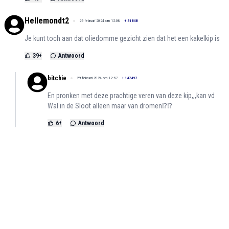
Hellemondt2
29 februari 2024 om 12:08
+
31848
Je kunt toch aan dat oliedomme gezicht zien dat het een kakelkip is
39
+
Antwoord
bitchie
29 februari 2024 om 12:57
+
147497
En pronken met deze prachtige veren van deze kip,,,kan vd
Wal in de Sloot alleen maar van dromen⁉️⁉️
6
+
Antwoord