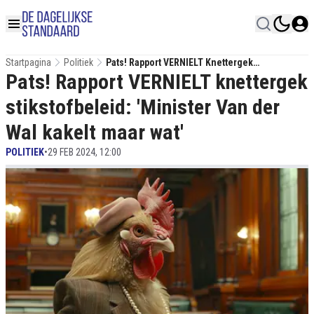
Startpagina
Politiek
Pats! Rapport VERNIELT Knettergek
Pats! Rapport VERNIELT knettergek
Stikstofbeleid: 'Minister Van Der Wal Kakelt
Maar Wat'
stikstofbeleid: 'Minister Van der
Wal kakelt maar wat'
POLITIEK
•
29 FEB 2024, 12:00