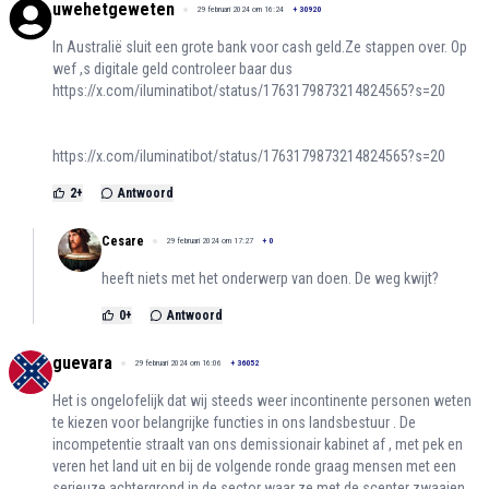
uwehetgeweten
29 februari 2024 om 16:24
+
30920
In Australië sluit een grote bank voor cash geld.Ze stappen over. Op
wef ,s digitale geld controleer baar dus
https://x.com/iluminatibot/status/1763179873214824565?s=20
https://x.com/iluminatibot/status/1763179873214824565?s=20
2
+
Antwoord
Cesare
29 februari 2024 om 17:27
+
0
heeft niets met het onderwerp van doen. De weg kwijt?
0
+
Antwoord
guevara
29 februari 2024 om 16:06
+
36052
Het is ongelofelijk dat wij steeds weer incontinente personen weten
te kiezen voor belangrijke functies in ons landsbestuur . De
incompetentie straalt van ons demissionair kabinet af , met pek en
veren het land uit en bij de volgende ronde graag mensen met een
serieuze achtergrond in de sector waar ze met de scepter zwaaien