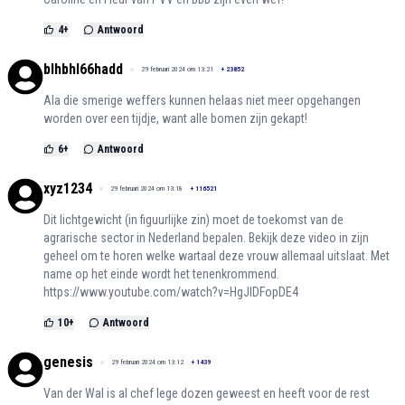
4
+
Antwoord
blhbhl66hadd
29 februari 2024 om 13:21
+
23852
Ala die smerige weffers kunnen helaas niet meer opgehangen
worden over een tijdje, want alle bomen zijn gekapt!
6
+
Antwoord
xyz1234
29 februari 2024 om 13:18
+
116521
Dit lichtgewicht (in figuurlijke zin) moet de toekomst van de
agrarische sector in Nederland bepalen. Bekijk deze video in zijn
geheel om te horen welke wartaal deze vrouw allemaal uitslaat. Met
name op het einde wordt het tenenkrommend.
https://www.youtube.com/watch?v=HgJIDFopDE4
10
+
Antwoord
genesis
29 februari 2024 om 13:12
+
1439
Van der Wal is al chef lege dozen geweest en heeft voor de rest