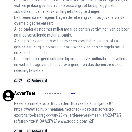
wat zie je daar gebeuren dit kolossaal groot bedrijf krijgt extra
subsidie om de milieuvervuiling iets terug te dringen.
De boeren daarentegenn krijgen de rekening van hoogovens via de
overheid gepresenteerd.
Alles onder de noemer milieu maar de centen verdwijnen van de boer
naar de vervuilende multinationals.
Als je politiek echt iets wilt betekenen voor het milieu op lokaal
gebied dan zorg je ervoor dat hoogovens zich aan de regels houdt,
en zo niet dan sluiten.
Daar hoeft echt geen subsidie bij omdat deze multinationals willens
en weten hoogovens hebben overgenomen dus dienen ze ook de
rekening te betalen.
7
+
Antwoord
AdverTeer
29 februari 2024 om 17:39
+
34428
Rekensommetje voor Rob Jetten: Hoeveel is 25 miljard x 0 ?
https://www.ad.nl/binnenland/factcheck-kost-stikstofcrisis-
exorbitante-bedrag-br-van-25-miljard-nee-veel-meer~afb20473/?
referrer=https%3A%2F%2Fwww.google.com%2F
8
+
Antwoord