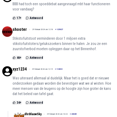
BBB had toch een spoeddebat aangevraagd mbt haar functioneren
voor vandaag?
17
+
Antwoord
shooter
29 februari 2024 om 12:18
+
125027
Stikstofuitstoot verminderen door 1 miljoen extra
stikstofuitstoters/gelukszoekers binnen te halen. Je zou ze een
zuurstofverbod moeten opleggen daar op het Binnenhof.
46
+
Antwoord
xyz1234
29 februari 2024 om 12:15
+
116521
Was uiteraard allemaal al duidelijk. Maar het is goed dat er nieuwe
onderzoeken gedaan worden die bevestigen wat we al wisten. Hoe
meer mensen van de leugens op de hoogte zijn hoe groter de kans
dat het beleid van tafel gaat.
34
+
Antwoord
dhrBlauwSky
29 februari 2024 om 14:42
+
20045