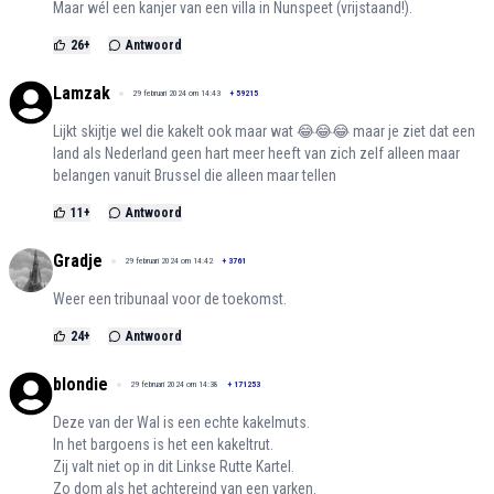
Maar wél een kanjer van een villa in Nunspeet (vrijstaand!).
26
+
Antwoord
Lamzak
29 februari 2024 om 14:43
+
59215
Lijkt skijtje wel die kakelt ook maar wat 😂😂😂 maar je ziet dat een
land als Nederland geen hart meer heeft van zich zelf alleen maar
belangen vanuit Brussel die alleen maar tellen
11
+
Antwoord
Gradje
29 februari 2024 om 14:42
+
3761
Weer een tribunaal voor de toekomst.
24
+
Antwoord
blondie
29 februari 2024 om 14:38
+
171253
Deze van der Wal is een echte kakelmuts.
In het bargoens is het een kakeltrut.
Zij valt niet op in dit Linkse Rutte Kartel.
Zo dom als het achtereind van een varken.