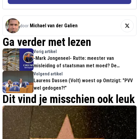
Michael van der Galien
door
Ga verder met lezen
Vorig artikel
-Mark Jongeneel- Rutte: meester van
misleiding of staatsman met moed? De
geschiedenis zal hard oordelen!
Volgend artikel
Laurens Dassen (Volt) woest op Omtzigt: "PVV
wel gedogen?!"
Dit vind je misschien ook leuk