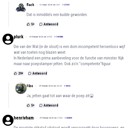
flach
01 maart 2024 om 1:01
+
27391
Dat is inmiddels een kudde geworden.
5
+
Antwoord
plurk
29 februari 2024 om 21:02
+
149486
Die van der Wal (in de sloot) is een dom incompetent hersenloos wijf
wat van toeten nog blazen weet.
In Nederland een prima aanbeveling voor de functie van minister. Kijk
maar naar poepstamper jetten. Ook zo'n "competente"figuur.
29
+
Antwoord
Fibo
29 februari 2024 om 22:14
+
6533
Ja, jetten gaat tot aan waar de poep zit🤮
5
+
Antwoord
henrivham
29 februari 2024 om 17:43
+
63835
De grootste stikstof uitstoot wordt veroorzaakt door hoogovens, en