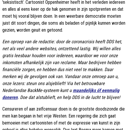
'seksistisch'. Cartoonist Oppenheimer heeft in het verleden iedereen
en alles al eens keer op de hak genomen in zijn spotprenten en dat
moet hij vooral blijven doen. In een weerbare democratie moeten
juist dit soort dingen, die soms als beladen of pijnlijk kunnen worden
gezien, worden geuit en getoond.
Een oproep van de redactie: door de coronacrisis heeft DDS het,
net als veel andere websites, ontzettend lastig. Wij willen alles
gratis leesbaar houden voor iedereen, waardoor we voor onze
inkomsten afhankelijk zijn van reclame. Maar bedrijven hebben
financiële zorgen, en hebben dus niet veel te makken. Daar
merken wij de gevolgen ook van. Vandaar onze omroep aan u,
onze lezers: steun ons alsjeblieft! Via het betrouwbare
Nederlandse BackMe-systeem kunt u
maandelijks óf eenmalig
doneren
. Doe dat alstublieft, en help DDS in de lucht te blijven!
Censureren of aan zelfcensuur doen is de grootste doodszonde die
men kan begaan in het vrije Westen. Een regering die zich gaat
bemoeien met cartoonisten of met de expressie van kunst in zijn
geheel is alles behalve wenselijk. Dus laat Bosma maar komen met