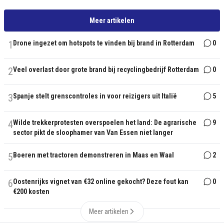
Meer artikelen
1
Drone ingezet om hotspots te vinden bij brand in Rotterdam
0
2
Veel overlast door grote brand bij recyclingbedrijf Rotterdam
0
3
Spanje stelt grenscontroles in voor reizigers uit Italië
5
4
Wilde trekkerprotesten overspoelen het land: De agrarische
9
sector pikt de sloophamer van Van Essen niet langer
5
Boeren met tractoren demonstreren in Maas en Waal
2
6
Oostenrijks vignet van €32 online gekocht? Deze fout kan
0
€200 kosten
Meer artikelen