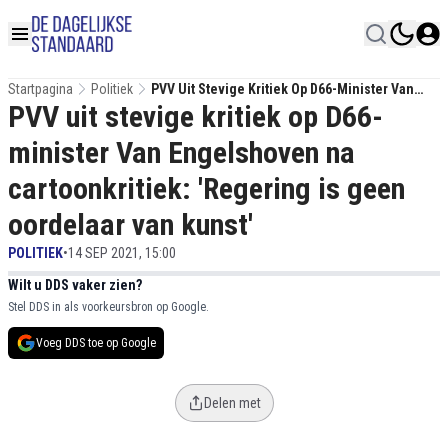
Startpagina
Politiek
PVV Uit Stevige Kritiek Op D66-Minister Van
PVV uit stevige kritiek op D66-
Engelshoven Na Cartoonkritiek: 'Regering Is
Geen Oordelaar Van Kunst'
minister Van Engelshoven na
cartoonkritiek: 'Regering is geen
oordelaar van kunst'
POLITIEK
•
14 SEP 2021, 15:00
Wilt u DDS vaker zien?
Stel DDS in als voorkeursbron op Google.
Voeg DDS toe op Google
Delen met