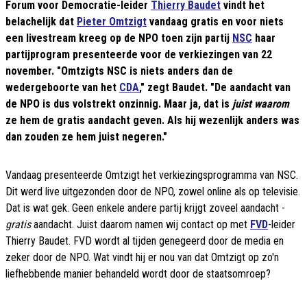
Forum voor Democratie-leider
Thierry Baudet
vindt het
belachelijk dat
Pieter Omtzigt
vandaag gratis en voor niets
een livestream kreeg op de NPO toen zijn partij
NSC
haar
partijprogram presenteerde voor de verkiezingen van 22
november. "Omtzigts NSC is niets anders dan de
wedergeboorte van het
CDA
," zegt Baudet. "De aandacht van
de NPO is dus volstrekt onzinnig. Maar ja, dat is
juist waarom
ze hem de gratis aandacht geven. Als hij wezenlijk anders was
dan zouden ze hem juist negeren."
Vandaag presenteerde Omtzigt het verkiezingsprogramma van NSC.
Dit werd live uitgezonden door de NPO, zowel online als op televisie.
Dat is wat gek. Geen enkele andere partij krijgt zoveel aandacht -
gratis
aandacht. Juist daarom namen wij contact op met
FVD
-leider
Thierry Baudet. FVD wordt al tijden genegeerd door de media en
zeker door de NPO. Wat vindt hij er nou van dat Omtzigt op zo'n
liefhebbende manier behandeld wordt door de staatsomroep?