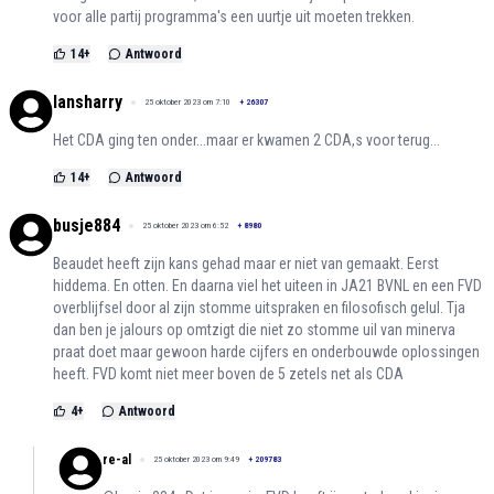
voor alle partij programma's een uurtje uit moeten trekken.
14
+
Antwoord
lansharry
25 oktober 2023 om 7:10
+
26307
Het CDA ging ten onder...maar er kwamen 2 CDA,s voor terug...
14
+
Antwoord
busje884
25 oktober 2023 om 6:52
+
8980
Beaudet heeft zijn kans gehad maar er niet van gemaakt. Eerst
hiddema. En otten. En daarna viel het uiteen in JA21 BVNL en een FVD
overblijfsel door al zijn stomme uitspraken en filosofisch gelul. Tja
dan ben je jalours op omtzigt die niet zo stomme uil van minerva
praat doet maar gewoon harde cijfers en onderbouwde oplossingen
heeft. FVD komt niet meer boven de 5 zetels net als CDA
4
+
Antwoord
re-al
25 oktober 2023 om 9:49
+
209783