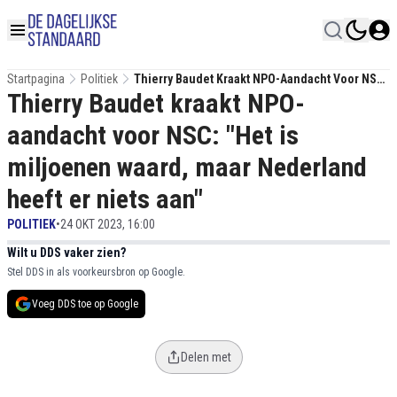
Startpagina
Politiek
Thierry Baudet Kraakt NPO-Aandacht Voor NSC:
Thierry Baudet kraakt NPO-
"Het Is Miljoenen Waard, Maar Nederland Heeft
Er Niets Aan"
aandacht voor NSC: "Het is
miljoenen waard, maar Nederland
heeft er niets aan"
POLITIEK
•
24 OKT 2023, 16:00
Wilt u DDS vaker zien?
Stel DDS in als voorkeursbron op Google.
Voeg DDS toe op Google
Delen met