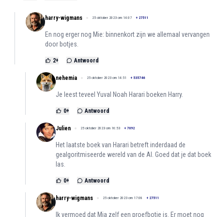
harry-wigmans
25 oktober 2023 om 14:07
+
27511
En nog erger nog Mie: binnenkort zijn we allemaal vervangen
door botjes.
2
+
Antwoord
nehemia
25 oktober 2023 om 14:51
+
535746
Je leest teveel Yuval Noah Harari boeken Harry.
0
+
Antwoord
Julien
25 oktober 2023 om 16:53
+
7092
Het laatste boek van Harari betreft inderdaad de
gealgoritmiseerde wereld van de AI. Goed dat je dat boek
las.
0
+
Antwoord
harry-wigmans
25 oktober 2023 om 17:08
+
27511
Ik vermoed dat Mia zelf een proefbotje is. Er moet nog