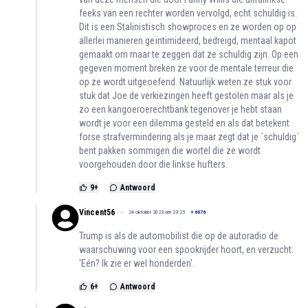
feeks van een rechter worden vervolgd, echt schuldig is.
Dit is een Stalinistisch showproces en ze worden op op
allerlei manieren geïntimideerd, bedreigd, mentaal kapot
gemaakt om maar te zeggen dat ze schuldig zijn. Op een
gegeven moment breken ze voor de mentale terreur die
op ze wordt uitgeoefend. Natuurlijk weten ze stuk voor
stuk dat Joe de verkiezingen heeft gestolen maar als je
zo een kangoeroerechtbank tegenover je hebt staan
wordt je voor een dilemma gesteld en als dat betekent
forse strafvermindering als je maar zegt dat je ´schuldig´
bent pakken sommigen die wortel die ze wordt
voorgehouden door die linkse hufters.
9
+
Antwoord
Vincent56
24 oktober 2023 om 23:25
+
6076
Trump is als de automobilist die op de autoradio de
waarschuwing voor een spookrijder hoort, en verzucht:
'Eén? Ik zie er wel honderden'.
6
+
Antwoord