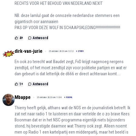
RECHTS VOOR HET BEHOUD VAN NEDERLAND NEXIT
NB. deze lamlul gaat de onnozele nederlandse stemmers een
gigantisch oor aannaaien
PAS OP VOOR DEZE WOLF IN SCHAAPSKLEDING!!!!!!!!!!!!!!!!!!!!!!!!!!!
4
+
Antwoord
dirk-van-jurie
25 oktober 2023 om 12:12
+
27851
En ook zo terecht wat Baudet zegt, FvD krijgt nagenoeg nergens
zendtijd, of het moet zendtijd zijn voor politieke partijen en wat er
dan gebeurt is dat letterlijk de d666 er direct achteraan komt....
1
+
Antwoord
Mbappe
25 oktober 2023 om 11:04
+
93096
Thierry heeft gelijk, althans wat de NOS en de journalistiek betreft. Ik
zat net naar radio 1 te luisteren en daar vertelde de o zo brave Kees
Boonman dat er in het NSC-programma eigenlijk niets bijzonders
stond; hij bevestigde daarmee wat Thierry ook zegt. Alleen noemt
men op Radio 1 een kartelpartij een middenpartij, maar het beeld is