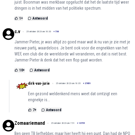
juist. Boonman was merkbaar opgelucht dat het de laatste tijd weer
dringen is in het midden van het politieke spectrum.
1
+
Antwoord
c.v
25 oktober 2023 om 10:33
+
730
Jammer Pieter, je was altijd zo goed maar wat ik nu van je zie met je
nieuwe partij, waardeloos. Je bent ook voor die engnekken van het
WEF, een club die de wereldorde wil veranderen, en dat is niet best.
Jammer Pieter ik denk dat het een flop gaat worden.
10
+
Antwoord
dirk-van-jurie
25 oktober 2023 om 10:35
+
27851
Een gezond weldenkend mens weet dat omtzigt een
engnekje is...
7
+
Antwoord
Zomaariemand
25 oktober 2023 om 7:51
+
13759
Ben geen TB liefhebber, maar hier heeft hij een punt. Dan had de NPO