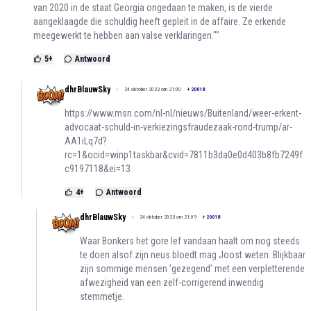
van 2020 in de staat Georgia ongedaan te maken, is de vierde
aangeklaagde die schuldig heeft gepleit in de affaire. Ze erkende
meegewerkt te hebben aan valse verklaringen.""
5
+
Antwoord
dhrBlauwSky
24 oktober 2023 om 21:00
+
20018
https://www.msn.com/nl-nl/nieuws/Buitenland/weer-erkent-
advocaat-schuld-in-verkiezingsfraudezaak-rond-trump/ar-
AA1iLq7d?
rc=1&ocid=winp1taskbar&cvid=7811b3da0e0d403b8fb7249f
c9197118&ei=13
4
+
Antwoord
dhrBlauwSky
24 oktober 2023 om 21:09
+
20018
Waar Bonkers het gore lef vandaan haalt om nog steeds
te doen alsof zijn neus bloedt mag Joost weten. Blijkbaar
zijn sommige mensen 'gezegend' met een verpletterende
afwezigheid van een zelf-corrigerend inwendig
stemmetje.