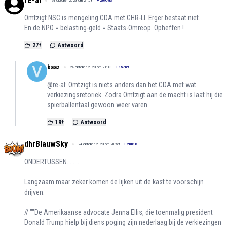
re-al
24 oktober 2023 om 21:08
+
209783
Omtzigt NSC is mengeling CDA met GHR-LI. Erger bestaat niet.
En de NPO = belasting-geld = Staats-Omreop. Opheffen !
27
+
Antwoord
baaz
24 oktober 2023 om 21:13
+
15769
@re-al: Omtzigt is niets anders dan het CDA met wat
verkiezingsretoriek. Zodra Omtzigt aan de macht is laat hij die
spierballentaal gewoon weer varen.
19
+
Antwoord
dhrBlauwSky
24 oktober 2023 om 20:59
+
20018
ONDERTUSSEN........
Langzaam maar zeker komen de lijken uit de kast te voorschijn
drijven.
// ""De Amerikaanse advocate Jenna Ellis, die toenmalig president
Donald Trump hielp bij diens poging zijn nederlaag bij de verkiezingen