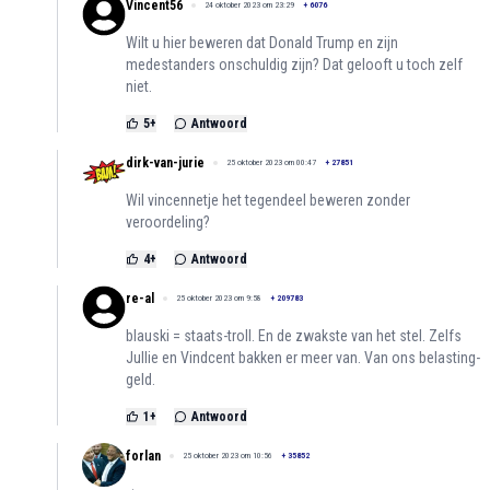
Vincent56
24 oktober 2023 om 23:29
+
6076
Wilt u hier beweren dat Donald Trump en zijn
medestanders onschuldig zijn? Dat gelooft u toch zelf
niet.
5
+
Antwoord
dirk-van-jurie
25 oktober 2023 om 00:47
+
27851
Wil vincennetje het tegendeel beweren zonder
veroordeling?
4
+
Antwoord
re-al
25 oktober 2023 om 9:58
+
209783
blauski = staats-troll. En de zwakste van het stel. Zelfs
Jullie en Vindcent bakken er meer van. Van ons belasting-
geld.
1
+
Antwoord
forlan
25 oktober 2023 om 10:56
+
35852