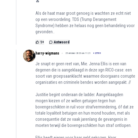
🔥
Als de haat maar groot genoeg is wachten ze echt niet
op een veroordeling. TDS (Trump Derangement
Syndrome) hebben ze helaas nog geen behandeling voor
gevonden..
1
+
Antwoord
harry-wigmans
25 oktober 2023 om 11:21
+
27511
Je snapt er geen reet van, Mie. Jenna Ellis is een van
degenen die is aangeklaagd in deze xgn RICO-case: een
soort van groepsaanklacht waarmee doorgaans corrupte
organisaties en criminele bendes worden aangepakt. //
Justitie begint onderaan de ladder. Aangeklaagden
mogen kiezen of ze willen getuigen tegen hun
bovengeschikten in ruil voor strafvermindering, óf dat ze
totale loyaliteit betuigen en hun mond houden, met als
consequentie dat ze vaak jarenlang de gevangenis in
moeten terwijl die bovengeschikten hun straf ontlopen.
Ellis heeft eieren voor haar geld gekozen. Haar