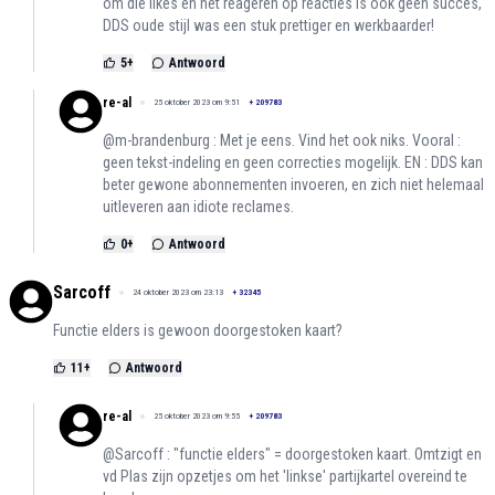
om die likes en het reageren op reacties is ook geen succes,
DDS oude stijl was een stuk prettiger en werkbaarder!
5
+
Antwoord
re-al
25 oktober 2023 om 9:51
+
209783
@m-brandenburg : Met je eens. Vind het ook niks. Vooral :
geen tekst-indeling en geen correcties mogelijk. EN : DDS kan
beter gewone abonnementen invoeren, en zich niet helemaal
uitleveren aan idiote reclames.
0
+
Antwoord
Sarcoff
24 oktober 2023 om 23:13
+
32345
Functie elders is gewoon doorgestoken kaart?
11
+
Antwoord
re-al
25 oktober 2023 om 9:55
+
209783
@Sarcoff : "functie elders" = doorgestoken kaart. Omtzigt en
vd Plas zijn opzetjes om het 'linkse' partijkartel overeind te