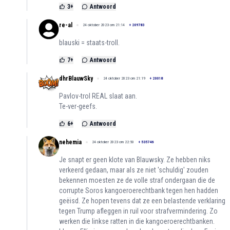
3
+
Antwoord
re-al
24 oktober 2023 om 21:14
+
209783
blauski = staats-troll.
7
+
Antwoord
dhrBlauwSky
24 oktober 2023 om 21:19
+
20018
Pavlov-trol REAL slaat aan.
Te-ver-geefs.
6
+
Antwoord
nehemia
24 oktober 2023 om 22:50
+
535746
Je snapt er geen klote van Blauwsky. Ze hebben niks
verkeerd gedaan, maar als ze niet 'schuldig' zouden
bekennen moesten ze de volle straf ondergaan die de
corrupte Soros kangoeroerechtbank tegen hen hadden
geëisd. Ze hopen tevens dat ze een belastende verklaring
tegen Trump afleggen in ruil voor strafvermindering. Zo
werken die linkse ratten in die kangoeroerechtbanken.