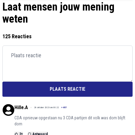
Laat mensen jouw mening
weten
125 Reacties
PLAATS REACTIE
Hille.A
26 oktober 2023 om 00:22
+
657
CDA opnieuw opgestaan nu 3 CDA partijen dit volk was dom blijft
dom
2
+
Antwoord