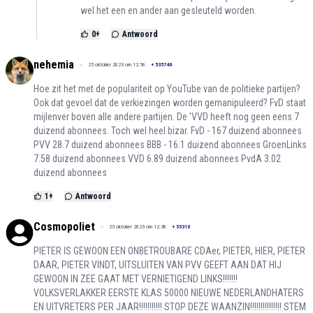
wel het een en ander aan gesleuteld worden.
0
+
Antwoord
nehemia
25 oktober 2023 om 12:56
+
535746
Hoe zit het met de populariteit op YouTube van de politieke partijen?
Ook dat gevoel dat de verkiezingen worden gemanipuleerd? FvD staat
mijlenver boven alle andere partijen. De 'VVD heeft nog geen eens 7
duizend abonnees. Toch wel heel bizar. FvD - 167 duizend abonnees
PVV 28.7 duizend abonnees BBB - 16.1 duizend abonnees GroenLinks
7.58 duizend abonnees VVD 6.89 duizend abonnees PvdA 3.02
duizend abonnees
1
+
Antwoord
Cosmopoliet
25 oktober 2023 om 12:38
+
55310
PIETER IS GEWOON EEN ONBETROUBARE CDAer, PIETER, HIER, PIETER
DAAR, PIETER VINDT, UITSLUITEN VAN PVV GEEFT AAN DAT HIJ
GEWOON IN ZEE GAAT MET VERNIETIGEND LINKS!!!!!!!
VOLKSVERLAKKER EERSTE KLAS 50000 NIEUWE NEDERLANDHATERS
EN UITVRETERS PER JAAR!!!!!!!!!!! STOP DEZE WAANZIN!!!!!!!!!!!!!!! STEM