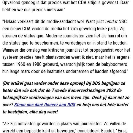
Opvallend genoeg is dat precies wat het CDA altijd is geweest. Daar
hebben we dus precies niets aan."
"Helaas verklaart dit de media-aandacht wel. Want juist
omdat
NSC
een nieuw CDA vinden de media het zo'n geweldig leuke partij. Zij
steunen de status quo. Moderne journalisten zien het als hun rol om
die status quo te beschermen, te verdedigen en in stand te houden.
Wanneer die omslag van kritische journalist tot propagandist voor het
systeem precies heeft plaatsvonden weet ik niet, maar het is ergens
tussen 1960 en 1980 gebeurd, waarschijnlijk toen de babyboomers
hun lange mars door de instituties ondernamen of hadden afgerond."
(Dit artikel gaat verder onder deze oproep) Bij DDS begrijpen ze
beter dan wie ook dat de Tweede Kamerverkiezingen 2023 de
belangrijkste verkiezingen van ons leven zijn. Denk jij daar net zo
over?
Steun ons dan! Doneer aan DDS
en help ons het héle kartel
te bestrijden, elke dag weer!
"Ze zijn activisten geworden in plaats van journalisten. Ze willen de
wereld een bepaalde kant uit bewegen," concludeert Baudet. "En ja,