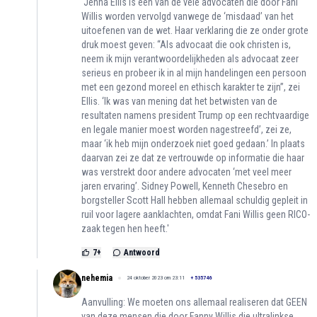
'Jenna Ellis is een van de vele advocaten die door Fani
Willis worden vervolgd vanwege de ‘misdaad’ van het
uitoefenen van de wet. Haar verklaring die ze onder grote
druk moest geven: “Als advocaat die ook christen is,
neem ik mijn verantwoordelijkheden als advocaat zeer
serieus en probeer ik in al mijn handelingen een persoon
met een gezond moreel en ethisch karakter te zijn”, zei
Ellis. ‘Ik was van mening dat het betwisten van de
resultaten namens president Trump op een rechtvaardige
en legale manier moest worden nagestreefd’, zei ze,
maar ‘ik heb mijn onderzoek niet goed gedaan.’ In plaats
daarvan zei ze dat ze vertrouwde op informatie die haar
was verstrekt door andere advocaten ‘met veel meer
jaren ervaring’. Sidney Powell, Kenneth Chesebro en
borgsteller Scott Hall hebben allemaal schuldig gepleit in
ruil voor lagere aanklachten, omdat Fani Willis geen RICO-
zaak tegen hen heeft.'
7
+
Antwoord
nehemia
24 oktober 2023 om 23:11
+
535746
Aanvulling: We moeten ons allemaal realiseren dat GEEN
van deze mensen die door Fanny Willis die ultralinkse