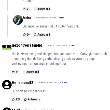
houden.
2
+
Antwoord
forlan
25 oktober 2023 om 10:53
+
35852
Dat moet je zeker niet uitsluiten Sarcoff.
0
+
Antwoord
gezondverstandig
24 oktober 2023 om 22:36
+
24571
Het is zeker niet goed die gerichte aandacht voor Omtzigt, maar toch
minder erg dan de Kaag verheerlijking destijds voor de vorige
verkiezingen en onlangs in college tour.
4
+
Antwoord
Hellemondt2
24 oktober 2023 om 22:01
+
31848
Hij heeft hélemaal gelijk !
12
+
Antwoord