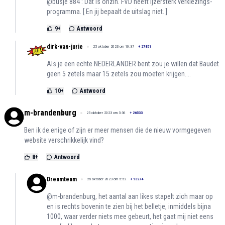
@busje 884 : Dat is onzin. FVD heeft ijzersterk verkiezings-
programma. [ En jij bepaalt de uitslag niet. ]
9
+
Antwoord
dirk-van-jurie
25 oktober 2023 om 10:37
+
27851
Als je een echte NEDERLANDER bent zou je willen dat Baudet
geen 5 zetels maar 15 zetels zou moeten krijgen....
10
+
Antwoord
m-brandenburg
25 oktober 2023 om 3:36
+
26533
Ben ik de.enige of zijn er meer mensen die de nieuw vormgegeven
website verschrikkelijk vind?
8
+
Antwoord
Dreamteam
25 oktober 2023 om 5:52
+
93274
@m-brandenburg, het aantal aan likes stapelt zich maar op
en is rechts bovenin te zien bij het belletje, inmiddels bijna
1000, waar verder niets mee gebeurt, het gaat mij niet eens