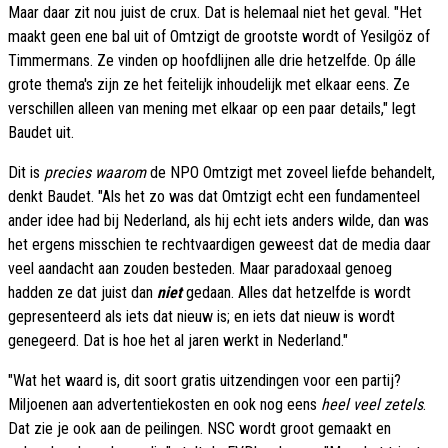
Maar daar zit nou juist de crux. Dat is helemaal niet het geval. "Het
maakt geen ene bal uit of Omtzigt de grootste wordt of Yesilgöz of
Timmermans. Ze vinden op hoofdlijnen alle drie hetzelfde. Op álle
grote thema's zijn ze het feitelijk inhoudelijk met elkaar eens. Ze
verschillen alleen van mening met elkaar op een paar details," legt
Baudet uit.
Dit is
precies waarom
de NPO Omtzigt met zoveel liefde behandelt,
denkt Baudet. "Als het zo was dat Omtzigt echt een fundamenteel
ander idee had bij Nederland, als hij echt iets anders wilde, dan was
het ergens misschien te rechtvaardigen geweest dat de media daar
veel aandacht aan zouden besteden. Maar paradoxaal genoeg
hadden ze dat juist dan
niet
gedaan. Alles dat hetzelfde is wordt
gepresenteerd als iets dat nieuw is; en iets dat nieuw is wordt
genegeerd. Dat is hoe het al jaren werkt in Nederland."
"Wat het waard is, dit soort gratis uitzendingen voor een partij?
Miljoenen aan advertentiekosten en ook nog eens
heel veel zetels
.
Dat zie je ook aan de peilingen. NSC wordt groot gemaakt en