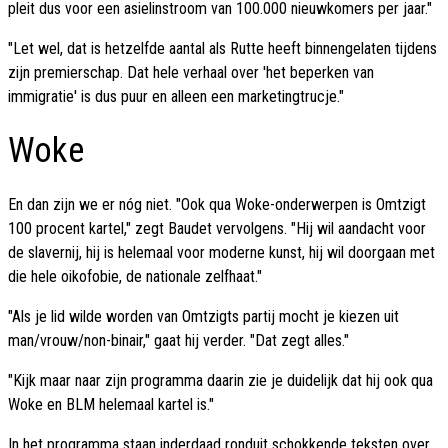
pleit dus voor een asielinstroom van 100.000 nieuwkomers per jaar."
"Let wel, dat is hetzelfde aantal als Rutte heeft binnengelaten tijdens
zijn premierschap. Dat hele verhaal over 'het beperken van
immigratie' is dus puur en alleen een marketingtrucje."
Woke
En dan zijn we er nóg niet. "Ook qua Woke-onderwerpen is Omtzigt
100 procent kartel," zegt Baudet vervolgens. "Hij wil aandacht voor
de slavernij, hij is helemaal voor moderne kunst, hij wil doorgaan met
die hele oikofobie, de nationale zelfhaat."
"Als je lid wilde worden van Omtzigts partij mocht je kiezen uit
man/vrouw/non-binair," gaat hij verder. "Dat zegt alles."
"Kijk maar naar zijn programma daarin zie je duidelijk dat hij ook qua
Woke en BLM helemaal kartel is."
In het programma staan inderdaad ronduit schokkende teksten over