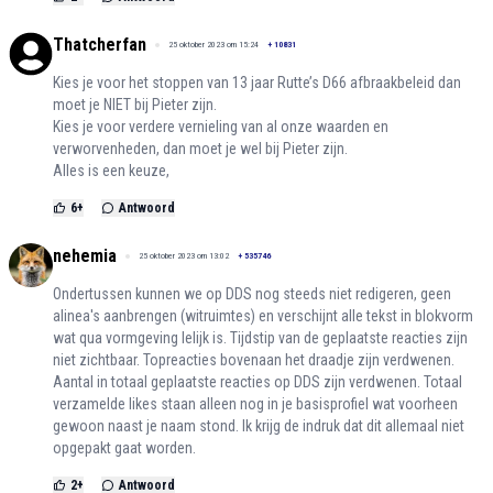
Thatcherfan
25 oktober 2023 om 15:24
+
10831
Kies je voor het stoppen van 13 jaar Rutte’s D66 afbraakbeleid dan
moet je NIET bij Pieter zijn.
Kies je voor verdere vernieling van al onze waarden en
verworvenheden, dan moet je wel bij Pieter zijn.
Alles is een keuze,
6
+
Antwoord
nehemia
25 oktober 2023 om 13:02
+
535746
Ondertussen kunnen we op DDS nog steeds niet redigeren, geen
alinea's aanbrengen (witruimtes) en verschijnt alle tekst in blokvorm
wat qua vormgeving lelijk is. Tijdstip van de geplaatste reacties zijn
niet zichtbaar. Topreacties bovenaan het draadje zijn verdwenen.
Aantal in totaal geplaatste reacties op DDS zijn verdwenen. Totaal
verzamelde likes staan alleen nog in je basisprofiel wat voorheen
gewoon naast je naam stond. Ik krijg de indruk dat dit allemaal niet
opgepakt gaat worden.
2
+
Antwoord