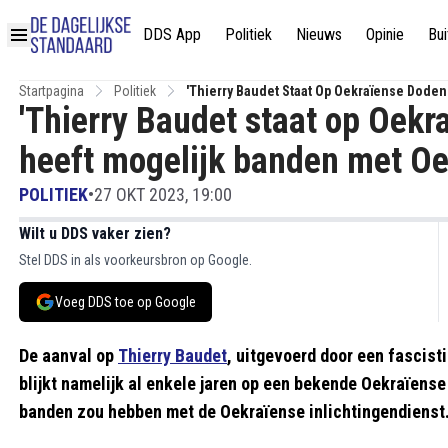
DDS App
Politiek
Nieuws
Opinie
Bui
Startpagina
Politiek
'Thierry Baudet Staat Op Oekraïense Doden
'Thierry Baudet staat op Oekr
heeft mogelijk banden met Oe
POLITIEK
•
27 OKT 2023, 19:00
Wilt u DDS vaker zien?
Stel DDS in als voorkeursbron op Google.
Voeg DDS toe op Google
De aanval op
Thierry Baudet
, uitgevoerd door een fascist
blijkt namelijk al enkele jaren op een bekende Oekraïense d
banden zou hebben met de Oekraïense inlichtingendienst