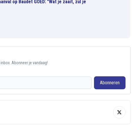
anval op Baudet GOED: "Wat je zaait, zul je
e inbox. Abonneer je vandaag!
Abonneren