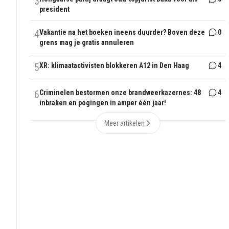
3
president
4
Vakantie na het boeken ineens duurder? Boven deze
0
grens mag je gratis annuleren
5
XR: klimaatactivisten blokkeren A12 in Den Haag
4
6
Criminelen bestormen onze brandweerkazernes: 48
4
inbraken en pogingen in amper één jaar!
Meer artikelen