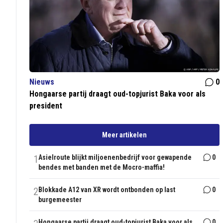
Nieuws
0
Hongaarse partij draagt oud-topjurist Baka voor als
president
Meer artikelen
1
Asielroute blijkt miljoenenbedrijf voor gewapende
0
bendes met banden met de Mocro-maffia!
2
Blokkade A12 van XR wordt ontbonden op last
0
burgemeester
Hongaarse partij draagt oud-topjurist Baka voor als
0