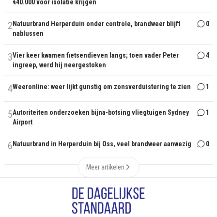
€40.000 voor isolatie krijgen
2
Natuurbrand Herperduin onder controle, brandweer blijft
0
nablussen
3
Vier keer kwamen fietsendieven langs; toen vader Peter
4
ingreep, werd hij neergestoken
4
Weeronline: weer lijkt gunstig om zonsverduistering te zien
1
5
Autoriteiten onderzoeken bijna-botsing vliegtuigen Sydney
1
Airport
6
Natuurbrand in Herperduin bij Oss, veel brandweer aanwezig
0
Meer artikelen