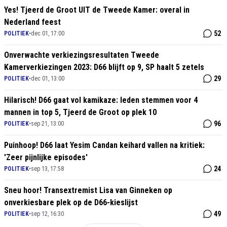
Yes! Tjeerd de Groot UIT de Tweede Kamer: overal in
Nederland feest
52
POLITIEK
•
dec 01, 17:00
Onverwachte verkiezingsresultaten Tweede
Kamerverkiezingen 2023: D66 blijft op 9, SP haalt 5 zetels
29
POLITIEK
•
dec 01, 13:00
Hilarisch! D66 gaat vol kamikaze: leden stemmen voor 4
mannen in top 5, Tjeerd de Groot op plek 10
96
POLITIEK
•
sep 21, 13:00
Puinhoop! D66 laat Yesim Candan keihard vallen na kritiek:
'Zeer pijnlijke episodes'
24
POLITIEK
•
sep 13, 17:58
Sneu hoor! Transextremist Lisa van Ginneken op
onverkiesbare plek op de D66-kieslijst
49
POLITIEK
•
sep 12, 16:30