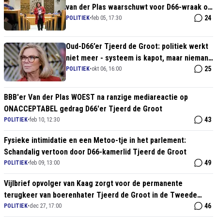
van der Plas waarschuwt voor D66-wraak op
het platteland
24
POLITIEK
•
feb 05, 17:30
Oud-D66’er Tjeerd de Groot: politiek werkt
niet meer - systeem is kapot, maar niemand
durft het te zeggen
25
POLITIEK
•
okt 06, 16:00
BBB'er Van der Plas WOEST na ranzige mediareactie op
ONACCEPTABEL gedrag D66'er Tjeerd de Groot
43
POLITIEK
•
feb 10, 12:30
Fysieke intimidatie en een Metoo-tje in het parlement:
Schandalig vertoon door D66-kamerlid Tjeerd de Groot
49
POLITIEK
•
feb 09, 13:00
Vijlbrief opvolger van Kaag zorgt voor de permanente
terugkeer van boerenhater Tjeerd de Groot in de Tweede
Kamer
46
POLITIEK
•
dec 27, 17:00