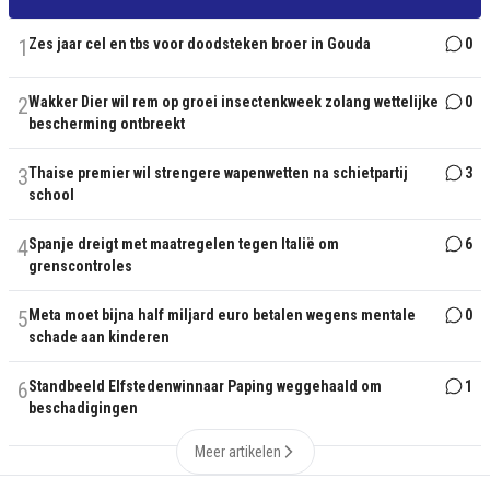
1
Zes jaar cel en tbs voor doodsteken broer in Gouda
0
2
Wakker Dier wil rem op groei insectenkweek zolang wettelijke
0
bescherming ontbreekt
3
Thaise premier wil strengere wapenwetten na schietpartij
3
school
4
Spanje dreigt met maatregelen tegen Italië om
6
grenscontroles
5
Meta moet bijna half miljard euro betalen wegens mentale
0
schade aan kinderen
6
Standbeeld Elfstedenwinnaar Paping weggehaald om
1
beschadigingen
Meer artikelen