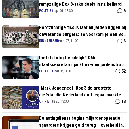
rampzalige Box 3-taks deels in na keiharde
kritiek
6
POLITIEK
•
apr 01, 18:30
Roofzuchtige fiscus laat miljarden liggen bij
onwetende burgers: zo voorkom je een Box
3-strop
6
BINNENLAND
•
mrt 07, 11:00
Diefstal stopt eindelijk? D66-
staatssecretaris jankt over miljardenstrop
52
POLITIEK
•
mrt 07, 8:00
-Mark Jongeneel- Box 3 de grootste
diefstal die Nederland ooit legaal maakte
18
OPINIE
•
jan 20, 13:30
Belastingdienst begint miljardenoperatie:
spaarders krijgen geld terug – overheid in