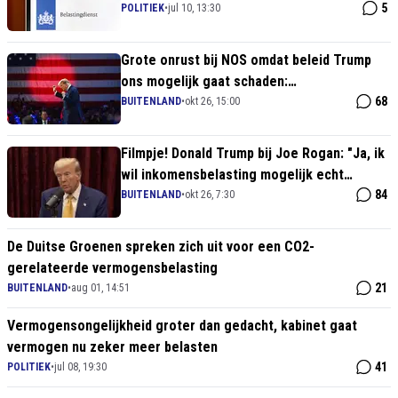
paniek
5
POLITIEK
•
jul 10, 13:30
Grote onrust bij NOS omdat beleid Trump
ons mogelijk gaat schaden:
"Importheffingen kosten ons 10 miljard!"
68
BUITENLAND
•
okt 26, 15:00
Filmpje! Donald Trump bij Joe Rogan: "Ja, ik
wil inkomensbelasting mogelijk echt
afschaffen"
84
BUITENLAND
•
okt 26, 7:30
De Duitse Groenen spreken zich uit voor een CO2-
gerelateerde vermogensbelasting
21
BUITENLAND
•
aug 01, 14:51
Vermogensongelijkheid groter dan gedacht, kabinet gaat
vermogen nu zeker meer belasten
41
POLITIEK
•
jul 08, 19:30