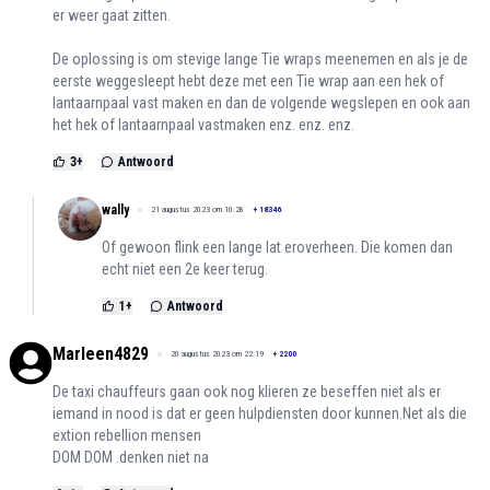
er weer gaat zitten.
De oplossing is om stevige lange Tie wraps meenemen en als je de
eerste weggesleept hebt deze met een Tie wrap aan een hek of
lantaarnpaal vast maken en dan de volgende wegslepen en ook aan
het hek of lantaarnpaal vastmaken enz. enz. enz.
3
+
Antwoord
wally
21 augustus 2023 om 10:28
+
18346
Of gewoon flink een lange lat eroverheen. Die komen dan
echt niet een 2e keer terug.
1
+
Antwoord
Marleen4829
20 augustus 2023 om 22:19
+
2200
De taxi chauffeurs gaan ook nog klieren ze beseffen niet als er
iemand in nood is dat er geen hulpdiensten door kunnen.Net als die
extion rebellion mensen
DOM DOM .denken niet na