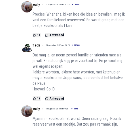
wally
21 augustus 2023 om 10:25
+
18346
Precies! Whahaha, kijken hoe die idealen bevallen.. mag ik
vast een familiekaart reserveren? En worst graag met een
beetje zuurkool als t kan.
1
+
Antwoord
flach
21 augustus 2023 om 20:29
+
27388
Dat mag je, en neem zoveel familie en vrienden mee als
je wilt. En natuurlijk krijg je er zuurkool bij. En je hoort mij
wel ergens roepen:
'lekkere worsten, lekkere hete worsten, met ketchup en
mayo, zuurkool en Joppi saus, iedereen lust het behalve
de Paus'
Hoewel :0o :D
1
+
Antwoord
wally
22 augustus 2023 om 9:28
+
18346
Mjammm zuurkool met worst. Geen saus graag. Nou, ik
reserveer vast een stoeltje. Dat zou pas vermaak zijn.