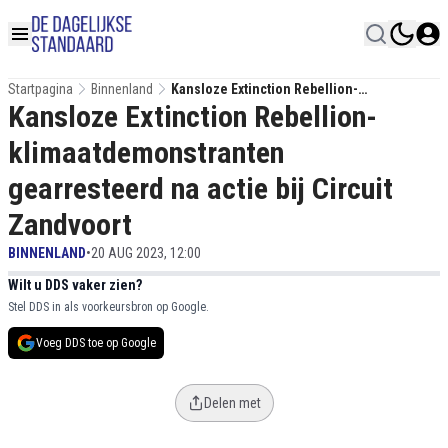
Startpagina
Binnenland
Kansloze Extinction Rebellion-
Kansloze Extinction Rebellion-
Klimaatdemonstranten Gearresteerd Na
Actie Bij Circuit Zandvoort
klimaatdemonstranten
gearresteerd na actie bij Circuit
Zandvoort
BINNENLAND
•
20 AUG 2023, 12:00
Wilt u DDS vaker zien?
Stel DDS in als voorkeursbron op Google.
Voeg DDS toe op Google
Delen met