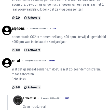
sponsors, gewoon gevangenisstraf geven van een paar jaar met 2
jaar voorwaardelijk, ik denk dat ze vlug genezen zijn
22
+
Antwoord
alphons
20 augustus 2023 om 12:15
+
38
concentratie CO2 is momenteel laag; 400 ppm , terwijl dit gemiddeld
4000 pm was in de laatste 4 miljard jaar
13
+
Antwoord
re-al
20 augustus 2023 om 12:09
+
209869
Wat dat gesubsidieerde "e.r." doet, is niet zo zeer demonstreren,
maar saboteren.
Echt 'links'.
24
+
Antwoord
Ermenzuil
20 augustus 2023 om 12:11
+
4227
Geen nood, re-al.