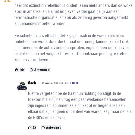
heel dat extinction rebellion is ondertussen niets anders dan de woke
zooi in amerika, en als het nog even verder gaat gelijk aan een
terroristische organisatie, en zou als zodanig gewoon aangemerkt
en behandeld moeten worden.
Ze schieten zichzelf uiteindelijk gigantisch in de voeten als alles
onbetaalbaar wordt door die klimaat drammerij, kunnen ze zelf ook
niet meer met de auto, zonder carpoolen, ergens heen om zich vast
te plakken aan het wegdek terwijl ze 1 sprinkhaan per dag te vreten
kunnen veroorloven.
10
+
Antwoord
flach
20 augustus 2023 om 21:25
+
27388
Niet te vergeten hoe de haat hun richting op stijgt. In de
toekomst als bij hen nog een paar werkende hersencellen
zijn ingedaald schamen ze zich kapot en liegen alles aan
elkaar dat zijn er geen onderdeel van waren, zeg maar net als
de NSB'rs en de nazi's.
3
+
Antwoord