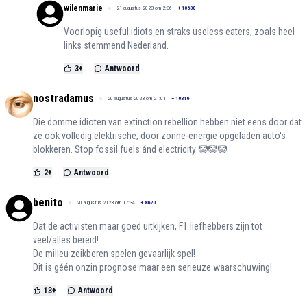
wilenmarie
21 augustus 2023 om 2:36
+
10630
Voorlopig useful idiots en straks useless eaters, zoals heel
links stemmend Nederland.
3
+
Antwoord
nostradamus
20 augustus 2023 om 21:01
+
10316
Die domme idioten van extinction rebellion hebben niet eens door dat
ze ook volledig elektrische, door zonne-energie opgeladen auto's
blokkeren. Stop fossil fuels ánd electricity 🤡🤡🤡
2
+
Antwoord
benito
20 augustus 2023 om 17:34
+
8620
Dat de activisten maar goed uitkijken, F1 liefhebbers zijn tot
veel/alles bereid!
De milieu zeikberen spelen gevaarlijk spel!
Dit is géén onzin prognose maar een serieuze waarschuwing!
13
+
Antwoord