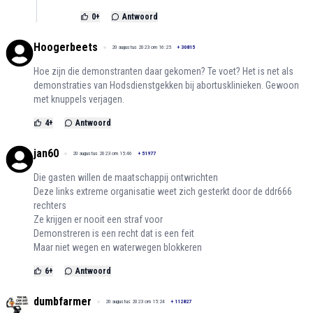
0
+
Antwoord
Hoogerbeets
20 augustus 2023 om 16:25
+
30815
Hoe zijn die demonstranten daar gekomen? Te voet? Het is net als
demonstraties van Hodsdienstgekken bij abortusklinieken. Gewoon
met knuppels verjagen.
4
+
Antwoord
jan60
20 augustus 2023 om 15:46
+
51977
Die gasten willen de maatschappij ontwrichten
Deze links extreme organisatie weet zich gesterkt door de ddr666
rechters
Ze krijgen er nooit een straf voor
Demonstreren is een recht dat is een feit
Maar niet wegen en waterwegen blokkeren
6
+
Antwoord
dumbfarmer
20 augustus 2023 om 15:24
+
112827