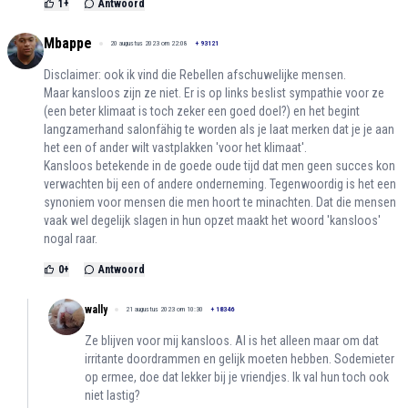
1
+
Antwoord
Mbappe
20 augustus 2023 om 22:08
+
93121
Disclaimer: ook ik vind die Rebellen afschuwelijke mensen.
Maar kansloos zijn ze niet. Er is op links beslist sympathie voor ze
(een beter klimaat is toch zeker een goed doel?) en het begint
langzamerhand salonfähig te worden als je laat merken dat je je aan
het een of ander wilt vastplakken 'voor het klimaat'.
Kansloos betekende in de goede oude tijd dat men geen succes kon
verwachten bij een of andere onderneming. Tegenwoordig is het een
synoniem voor mensen die men hoort te minachten. Dat die mensen
vaak wel degelijk slagen in hun opzet maakt het woord 'kansloos'
nogal raar.
0
+
Antwoord
wally
21 augustus 2023 om 10:30
+
18346
Ze blijven voor mij kansloos. Al is het alleen maar om dat
irritante doordrammen en gelijk moeten hebben. Sodemieter
op ermee, doe dat lekker bij je vriendjes. Ik val hun toch ook
niet lastig?