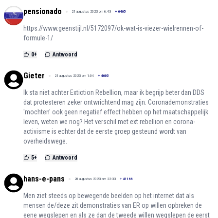
pensionado
21 augustus 2023 om 6:43
+
6465
https://www.geenstijl.nl/5172097/ok-wat-is-viezer-wielrennen-of-
formule-1/
0
+
Antwoord
Gieter
21 augustus 2023 om 1:04
+
4605
Ik sta niet achter Extiction Rebellion, maar ik begrijp beter dan DDS
dat protesteren zeker ontwrichtend mag zijn. Coronademonstraties
'mochten' ook geen negatief effect hebben op het maatschappelijk
leven, weten we nog? Het verschil met ext rebellion en corona-
activisme is echter dat de eerste groep gesteund wordt van
overheidswege.
5
+
Antwoord
hans-e-pans
20 augustus 2023 om 22:33
+
41166
Men ziet steeds op bewegende beelden op het internet dat als
mensen de/deze zit demonstraties van ER op willen opbreken de
eene wegslepen en als ze dan de tweede willen wegslepen de eerst