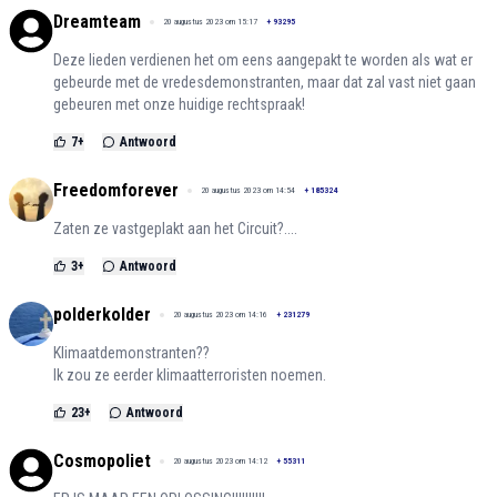
Dreamteam
20 augustus 2023 om 15:17
+
93295
Deze lieden verdienen het om eens aangepakt te worden als wat er
gebeurde met de vredesdemonstranten, maar dat zal vast niet gaan
gebeuren met onze huidige rechtspraak!
7
+
Antwoord
Freedomforever
20 augustus 2023 om 14:54
+
185324
Zaten ze vastgeplakt aan het Circuit?....
3
+
Antwoord
polderkolder
20 augustus 2023 om 14:16
+
231279
Klimaatdemonstranten??
Ik zou ze eerder klimaatterroristen noemen.
23
+
Antwoord
Cosmopoliet
20 augustus 2023 om 14:12
+
55311