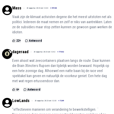
Mass
20 augustus 2023 om 12:43
+
59100
Vaak zijn de klimaat activisten degene die het meest uitstoten net als
politici. Iedereen de maat nemen en zelf er niks van aantrekken. Laten
ze de subsidies maar stop zetten kunnen ze gewoon gaan werken de
idioten.
22
+
Antwoord
dageraad
20 augustus 2023 om 12:42
+
77332
Even alvast wat zeecontainers plaatsen langs de route. Daar kunnen
die Brain Xtincters Rupsen dan tijdelijk worden bewaard. Hopelijk op
een hete zonnige dag. Alhoewel een natte baan bij de race veel
spektakel kan geven en natuurlijk de voorkeur geniet. Een hete dag
met wat regen ertussendoor dan.
6
+
Antwoord
LowLands
20 augustus 2023 om 12:33
+
7249
"effectievere manieren om verandering te bewerkstelligen. ¨