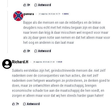
0
+
Antwoord
guevara
21 augustus 2023 om 14:19
+
36052
Bappe als die mensen en van de rebbeltjes en de linkse
deugders nou echt met het milieu begaan zijn en daar ook
naar leven dan krijg ik daar misschien wel respect voor maar
als zij daar geen notie aan nemen en dat het alleen maar voor
het oog en anderen is dan laat maar
0
+
Antwoord
Richard.H
20 augustus 2023 om 21:24
+
4125
Sukkels eersteklas zijn het, geïndoctrineerde mensen die. niet zelf
nadenken over de consequenties van hun acties, die niet zelf
nadenken over hetgeen waartegen ze protesteren, ze denken goed te
doen, maar ze ontwrichten alleen de maatschappij, brengen
economische schade toe aan die maatschappij die hen voedt, en
zorgen er alleen maar voor dat wij hen steeds harder gaan haten!
7
+
Antwoord