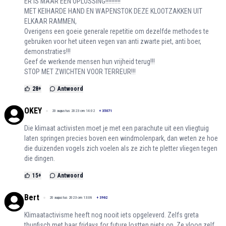
ER IS MAAR EEN OPLOSSING!!!!!!!!!!
MET KEIHARDE HAND EN WAPENSTOK DEZE KLOOTZAKKEN UIT
ELKAAR RAMMEN,
Overigens een goeie generale repetitie om dezelfde methodes te
gebruiken voor het uiteen vegen van anti zwarte piet, anti boer,
demonstraties!!!
Geef de werkende mensen hun vrijheid terug!!!
STOP MET ZWICHTEN VOOR TERREUR!!!
28
+
Antwoord
OKEY
20 augustus 2023 om 14:02
+
35071
Die klimaat activisten moet je met een parachute uit een vliegtuig
laten springen precies boven een windmolenpark, dan weten ze hoe
die duizenden vogels zich voelen als ze zich te pletter vliegen tegen
die dingen.
15
+
Antwoord
Bert
20 augustus 2023 om 13:08
+
3962
Klimaatactivisme heeft nog nooit iets opgeleverd. Zelfs greta
thunfisch met haar fridays for future lostten niets op. Ze vloog zelf