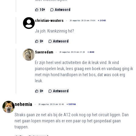
10
+
Antwoord
christian-wouters
20 augustus 2023 om 19:04
+
21545
Ja joh. Krankzinnig hé?
0
+
Antwoord
Saenredam
20 augustus 2023 om 21:20
+
4040
Er zijn heel veel activiteiten die ik leuk vind. Ik vind
pianospelen leuk, lees graag een boek en vandaag ging ik
met mijn hond hardlopen in het bos, dat was ook erg
leuk.
0
+
Antwoord
nehemia
20 augustus 2023 om 16:46
+
535766
Straks gaan ze net als bij de A12 ook nog op het circuit liggen. Dan
niet gaan lopen miepen als er een paar op het gaspedaal gaan
trappen.