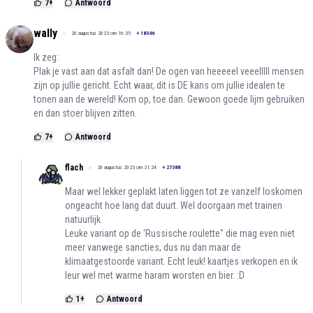
7
+
Antwoord
wally
20 augustus 2023 om 16:35
+
18346
Ik zeg:
Plak je vast aan dat asfalt dan! De ogen van heeeeel veeelllll mensen
zijn op jullie gericht. Echt waar, dit is DE kans om jullie idealen te
tonen aan de wereld! Kom op, toe dan. Gewoon goede lijm gebruiken
en dan stoer blijven zitten.
7
+
Antwoord
flach
20 augustus 2023 om 21:24
+
27388
Maar wel lekker geplakt laten liggen tot ze vanzelf loskomen
ongeacht hoe lang dat duurt. Wel doorgaan met trainen
natuurlijk.
Leuke variant op de 'Russische roulette" die mag even niet
meer vanwege sancties, dus nu dan maar de
klimaatgestoorde variant. Echt leuk! kaartjes verkopen en ik
leur wel met warme haram worsten en bier. :D
1
+
Antwoord