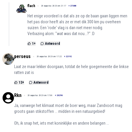
flach
20 augustus 2023 om 21:17
+
27388
Het enige voordeel is dat als ze op de baan gaan liggen men
het pas door heeft als ze er met dik 300 km pu overheen
suizen. Een 'rode' vlag is dan niet meer nodig.
Verbazing alom: "wat was dat nou...?" :D
1
+
Antwoord
perseus
20 augustus 2023 om 17:22
+
22192
Laat ze maar lekker doorgaan, totdat de hele goegemeente die linkse
ratten zat is
13
+
Antwoord
Rkn
20 augustus 2023 om 17:06
+
20296
Ja, vanwege het klimaat moet de boer weg, maar Zandvoort mag
groots gaan stikstoffen ... midden in een natuurgebied!
Oh, ik snap het, iets met koninklijke en andere belangen ...