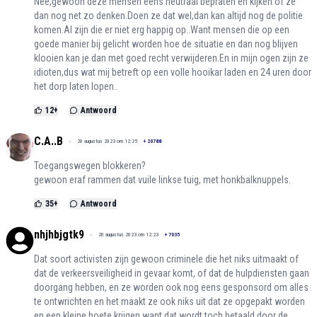
Nee,gewoon deze mensen eens neutraal bepraten en kijken of ze
dan nog net zo denken.Doen ze dat wel,dan kan altijd nog de politie
komen.Al zijn die er niet erg happig op..Want mensen die op een
goede manier bij gelicht worden hoe de situatie en dan nog blijven
klooien kan je dan met goed recht verwijderen.En in mijn ogen zijn ze
idioten,dus wat mij betreft op een volle hooikar laden en 24 uren door
het dorp laten lopen..
12
+
Antwoord
C.A..B
20 augustus 2023 om 12:25
+
20788
Toegangswegen blokkeren?
gewoon eraf rammen dat vuile linkse tuig, met honkbalknuppels.
35
+
Antwoord
nhjhbjgtk9
20 augustus 2023 om 12:23
+
7035
Dat soort activisten zijn gewoon criminele die het niks uitmaakt of
dat de verkeersveiligheid in gevaar komt, of dat de hulpdiensten gaan
doorgang hebben, en ze worden ook nog eens gesponsord om alles
te ontwrichten en het maakt ze ook niks uit dat ze opgepakt worden
en een kleine boete krijgen want dat wordt toch betaald door de