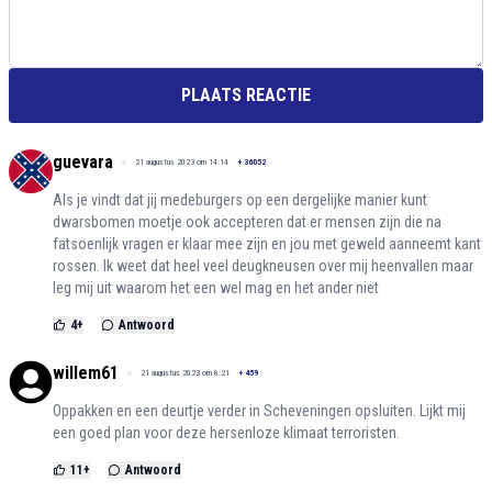
PLAATS REACTIE
guevara
21 augustus 2023 om 14:14
+
36052
Als je vindt dat jij medeburgers op een dergelijke manier kunt
dwarsbomen moetje ook accepteren dat er mensen zijn die na
fatsoenlijk vragen er klaar mee zijn en jou met geweld aanneemt kant
rossen. Ik weet dat heel veel deugkneusen over mij heenvallen maar
leg mij uit waarom het een wel mag en het ander niet
4
+
Antwoord
willem61
21 augustus 2023 om 8:21
+
459
Oppakken en een deurtje verder in Scheveningen opsluiten. Lijkt mij
een goed plan voor deze hersenloze klimaat terroristen.
11
+
Antwoord