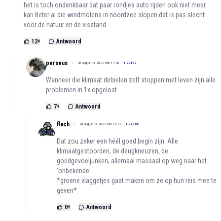
het is toch ondenkbaar dat paar rondjes auto rijden ook niet meer
kan.Beter al die windmolens in noordzee slopen dat is pas slecht
voor de natuur en de visstand.
12
+
Antwoord
perseus
20 augustus 2023 om 17:26
+
22192
Wanneer die klimaat debielen zelf stoppen met leven zijn alle
problemen in 1x opgelost
7
+
Antwoord
flach
20 augustus 2023 om 21:22
+
27388
Dat zou zeker een héél goed begin zijn. Alle
klimaatgestoorden, de deugkneuzen, de
goedgevoeljunken, allemaal massaal op weg naar het
'onbekende'
*groene vlaggetjes gaat maken om ze op hun reis mee te
geven*
0
+
Antwoord