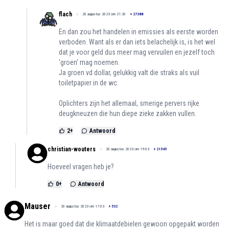
flach
20 augustus 2023 om 21:20
+
27388
En dan zou het handelen in emissies als eerste worden
verboden. Want als er dan iets belachelijk is, is het wel
dat je voor geld dus meer mag vervuilen en jezelf toch
'groen' mag noemen.
Ja groen vd dollar, gelukkig valt die straks als vuil
toiletpapier in de wc.
Oplichters zijn het allemaal, smerige pervers rijke
deugkneuzen die hun diepe zieke zakken vullen.
2
+
Antwoord
christian-wouters
20 augustus 2023 om 19:03
+
21545
Hoeveel vragen heb je?
0
+
Antwoord
Mauser
20 augustus 2023 om 17:03
+
532
Het is maar goed dat die klimaatdebielen gewoon opgepakt worden