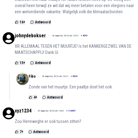
overal heen terwijl ze wil dat wij meer betalen voor een vliegreis naar
een welverdiende vakantie. Walgelijk volk die klimaatactivisten.
16
+
Antwoord
johnydebokser
20 augustus 2023 om 13:05
+
4597
XR ALLEMAAL TEGEN HET MUURTJE! Is het KANKERGEZWEL VAN DE
MAATSCHAPPIJ! Dank Ui
15
+
Antwoord
Fibo
20 augustus 2023 om 14:02
+
6533
Zonde van het muurtje. Een paaltje doet het ook.
4
+
Antwoord
xyz1234
20 augustus 2023 om 13:00
+
116497
Zou Herreweghe er ook tussen zitten?
7
+
Antwoord