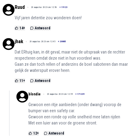
Ruud
20 augustus 2023 om 12:58
+
19123
Vijf jaren detentie zou wonderen doen!
14
+
Antwoord
jhak
20 augustus 2023 om 12:45
+
20885
Dat ERtuig kan, in dit geval, maar niet de uitspraak van de rechter
respecteren omdat deze niet in hun voordeel was.
Gaan ze dan toch rellen of anderzins de boel saboteren dan maar
gelijk de waterspuit erover heen.
11
+
Antwoord
blondie
20 augustus 2023 om 12:59
+
171239
Gewoon een ritje aanbieden (onder dwang) voorop de
bumper van een safety car.
Gewoon een ronde op volle snelheid mee laten rijden
Met een luier aan voor de groene stront.
12
+
Antwoord