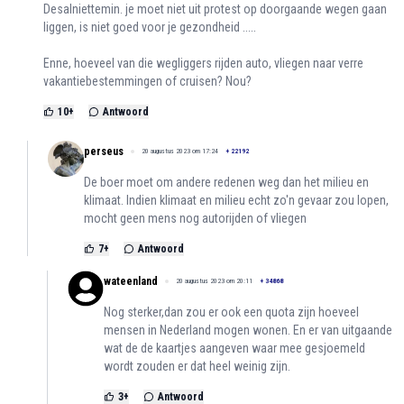
Desalniettemin. je moet niet uit protest op doorgaande wegen gaan
liggen, is niet goed voor je gezondheid .....
Enne, hoeveel van die wegliggers rijden auto, vliegen naar verre
vakantiebestemmingen of cruisen? Nou?
10
+
Antwoord
perseus
20 augustus 2023 om 17:24
+
22192
De boer moet om andere redenen weg dan het milieu en
klimaat. Indien klimaat en milieu echt zo'n gevaar zou lopen,
mocht geen mens nog autorijden of vliegen
7
+
Antwoord
wateenland
20 augustus 2023 om 20:11
+
34868
Nog sterker,dan zou er ook een quota zijn hoeveel
mensen in Nederland mogen wonen. En er van uitgaande
wat de de kaartjes aangeven waar mee gesjoemeld
wordt zouden er dat heel weinig zijn.
3
+
Antwoord