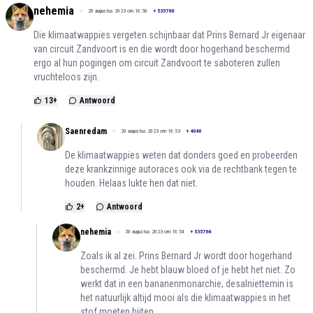
nehemia
20 augustus 2023 om 16:50
+
535766
Die klimaatwappies vergeten schijnbaar dat Prins Bernard Jr eigenaar
van circuit Zandvoort is en die wordt door hogerhand beschermd
ergo al hun pogingen om circuit Zandvoort te saboteren zullen
vruchteloos zijn.
13
+
Antwoord
Saenredam
20 augustus 2023 om 16:53
+
4040
De klimaatwappies weten dat donders goed en probeerden
deze krankzinnige autoraces ook via de rechtbank tegen te
houden. Helaas lukte hen dat niet.
2
+
Antwoord
nehemia
20 augustus 2023 om 16:54
+
535766
Zoals ik al zei. Prins Bernard Jr wordt door hogerhand
beschermd. Je hebt blauw bloed of je hebt het niet. Zo
werkt dat in een bananenmonarchie, desalniettemin is
het natuurlijk altijd mooi als die klimaatwappies in het
stof moeten bijten.