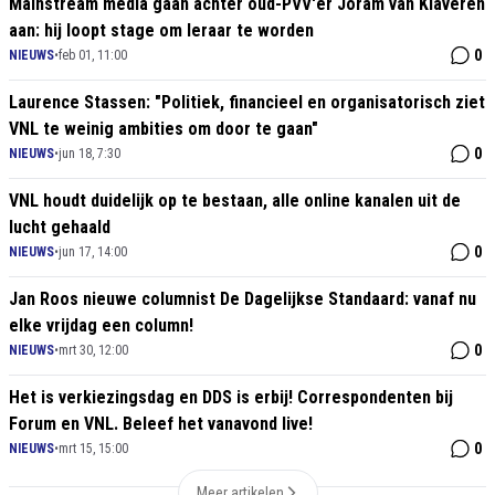
Mainstream media gaan achter oud-PVV'er Joram van Klaveren
aan: hij loopt stage om leraar te worden
0
NIEUWS
•
feb 01, 11:00
Laurence Stassen: "Politiek, financieel en organisatorisch ziet
VNL te weinig ambities om door te gaan"
0
NIEUWS
•
jun 18, 7:30
VNL houdt duidelijk op te bestaan, alle online kanalen uit de
lucht gehaald
0
NIEUWS
•
jun 17, 14:00
Jan Roos nieuwe columnist De Dagelijkse Standaard: vanaf nu
elke vrijdag een column!
0
NIEUWS
•
mrt 30, 12:00
Het is verkiezingsdag en DDS is erbij! Correspondenten bij
Forum en VNL. Beleef het vanavond live!
0
NIEUWS
•
mrt 15, 15:00
Meer artikelen