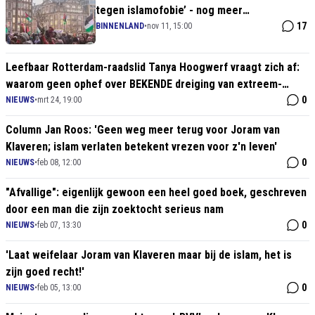
tegen islamofobie’ - nog meer
symboolpolitiek op komst
17
BINNENLAND
•
nov 11, 15:00
Leefbaar Rotterdam-raadslid Tanya Hoogwerf vraagt zich af:
waarom geen ophef over BEKENDE dreiging van extreem-
links?
0
NIEUWS
•
mrt 24, 19:00
Column Jan Roos: 'Geen weg meer terug voor Joram van
Klaveren; islam verlaten betekent vrezen voor z'n leven'
0
NIEUWS
•
feb 08, 12:00
"Afvallige": eigenlijk gewoon een heel goed boek, geschreven
door een man die zijn zoektocht serieus nam
0
NIEUWS
•
feb 07, 13:30
'Laat weifelaar Joram van Klaveren maar bij de islam, het is
zijn goed recht!'
0
NIEUWS
•
feb 05, 13:00