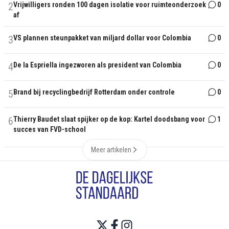
2
Vrijwilligers ronden 100 dagen isolatie voor ruimteonderzoek
0
af
3
VS plannen steunpakket van miljard dollar voor Colombia
0
4
De la Espriella ingezworen als president van Colombia
0
5
Brand bij recyclingbedrijf Rotterdam onder controle
0
6
Thierry Baudet slaat spijker op de kop: Kartel doodsbang voor
1
succes van FVD-school
Meer artikelen