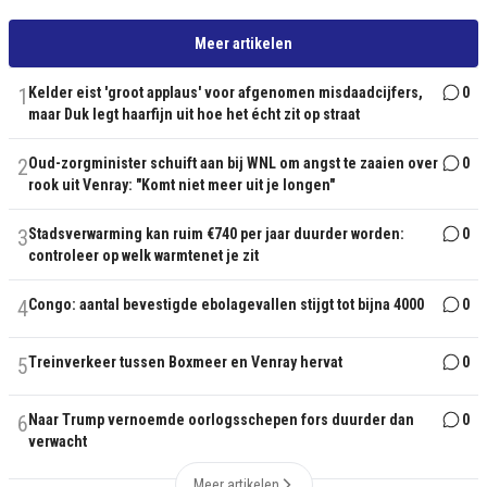
Meer artikelen
1
Kelder eist 'groot applaus' voor afgenomen misdaadcijfers,
0
maar Duk legt haarfijn uit hoe het écht zit op straat
2
Oud-zorgminister schuift aan bij WNL om angst te zaaien over
0
rook uit Venray: "Komt niet meer uit je longen"
3
Stadsverwarming kan ruim €740 per jaar duurder worden:
0
controleer op welk warmtenet je zit
4
Congo: aantal bevestigde ebolagevallen stijgt tot bijna 4000
0
5
Treinverkeer tussen Boxmeer en Venray hervat
0
6
Naar Trump vernoemde oorlogsschepen fors duurder dan
0
verwacht
Meer artikelen