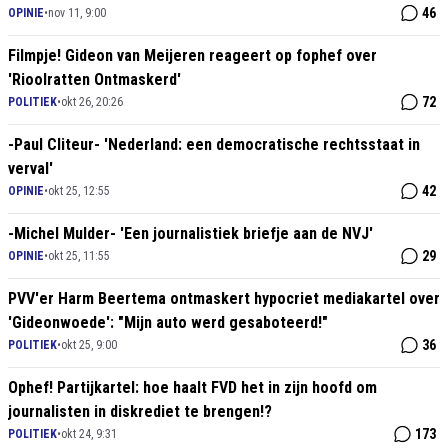
46
OPINIE
•
nov 11, 9:00
Filmpje! Gideon van Meijeren reageert op fophef over
'Rioolratten Ontmaskerd'
72
POLITIEK
•
okt 26, 20:26
-Paul Cliteur- 'Nederland: een democratische rechtsstaat in
verval'
42
OPINIE
•
okt 25, 12:55
-Michel Mulder- 'Een journalistiek briefje aan de NVJ'
29
OPINIE
•
okt 25, 11:55
PVV'er Harm Beertema ontmaskert hypocriet mediakartel over
'Gideonwoede': "Mijn auto werd gesaboteerd!"
36
POLITIEK
•
okt 25, 9:00
Ophef! Partijkartel: hoe haalt FVD het in zijn hoofd om
journalisten in diskrediet te brengen!?
173
POLITIEK
•
okt 24, 9:31