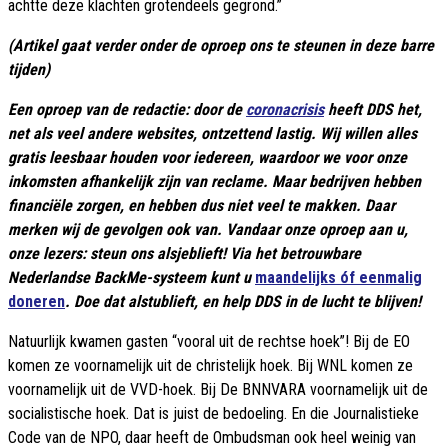
achtte deze klachten grotendeels gegrond.”
(Artikel gaat verder onder de oproep ons te steunen in deze barre
tijden)
Een oproep van de redactie: door de
coronacrisis
heeft DDS het,
net als veel andere websites, ontzettend lastig. Wij willen alles
gratis leesbaar houden voor iedereen, waardoor we voor onze
inkomsten afhankelijk zijn van reclame. Maar bedrijven hebben
financiële zorgen, en hebben dus niet veel te makken. Daar
merken wij de gevolgen ook van. Vandaar onze oproep aan u,
onze lezers: steun ons alsjeblieft! Via het betrouwbare
Nederlandse BackMe-systeem kunt u
maandelijks óf eenmalig
doneren
. Doe dat alstublieft, en help DDS in de lucht te blijven!
Natuurlijk kwamen gasten “vooral uit de rechtse hoek”! Bij de EO
komen ze voornamelijk uit de christelijk hoek. Bij WNL komen ze
voornamelijk uit de VVD-hoek. Bij De BNNVARA voornamelijk uit de
socialistische hoek. Dat is juist de bedoeling. En die Journalistieke
Code van de NPO, daar heeft de Ombudsman ook heel weinig van