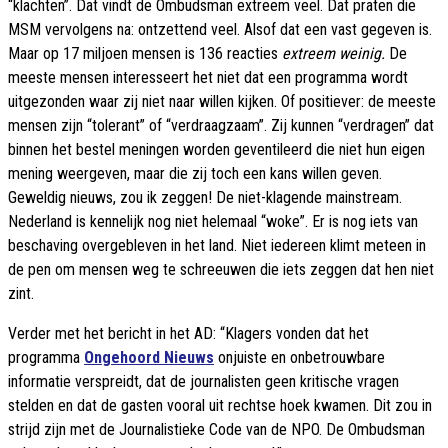
“klachten”. Dat vindt de Ombudsman extreem veel. Dat praten die
MSM vervolgens na: ontzettend veel. Alsof dat een vast gegeven is.
Maar op 17 miljoen mensen is 136 reacties
extreem weinig.
De
meeste mensen interesseert het niet dat een programma wordt
uitgezonden waar zij niet naar willen kijken. Of positiever: de meeste
mensen zijn “tolerant” of “verdraagzaam”. Zij kunnen “verdragen” dat
binnen het bestel meningen worden geventileerd die niet hun eigen
mening weergeven, maar die zij toch een kans willen geven.
Geweldig nieuws, zou ik zeggen! De niet-klagende mainstream.
Nederland is kennelijk nog niet helemaal “woke”. Er is nog iets van
beschaving overgebleven in het land. Niet iedereen klimt meteen in
de pen om mensen weg te schreeuwen die iets zeggen dat hen niet
zint.
Verder met het bericht in het AD: “Klagers vonden dat het
programma
Ongehoord Nieuws
onjuiste en onbetrouwbare
informatie verspreidt, dat de journalisten geen kritische vragen
stelden en dat de gasten vooral uit rechtse hoek kwamen. Dit zou in
strijd zijn met de Journalistieke Code van de NPO. De Ombudsman