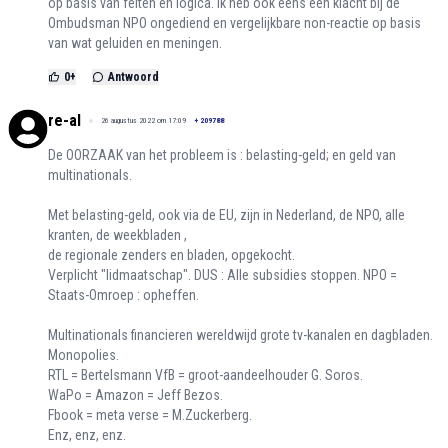
op basis van feiten en logica. Ik heb ook eens een klacht bij de
Ombudsman NPO ongediend en vergelijkbare non-reactie op basis
van wat geluiden en meningen.
0
+
Antwoord
re-al
26 augustus 2022 om 17:09
+
209788
De OORZAAK van het probleem is : belasting-geld; en geld van
multinationals.
Met belasting-geld, ook via de EU, zijn in Nederland, de NPO, alle
kranten, de weekbladen ,
de regionale zenders en bladen, opgekocht.
Verplicht "lidmaatschap". DUS : Alle subsidies stoppen. NPO =
Staats-Omroep : opheffen.
Multinationals financieren wereldwijd grote tv-kanalen en dagbladen.
Monopolies.
RTL = Bertelsmann VfB = groot-aandeelhouder G. Soros.
WaPo = Amazon = Jeff Bezos.
Fbook = meta verse = M.Zuckerberg.
Enz, enz, enz.