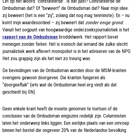
Let op het woord “constateerde”. Is dat juist? Constateerde de
Ombudsman dat? Of “beweert” de Ombudsman dat? Naar mijn idee:
zij beweert (het is een “zij”, zolang dat nog mag tenminste). En – nu
komt mijn waardeoordeel – zij beweert dat
zonder enige grond.
Vanuit het oogpunt van hoogwaardige onderzoeksjournalistiek is het
rapport van de Ombudsman
broddelwerk. Het rapport bevat
meningen zonder feiten. Het is ironisch dat iemand die zulke slecht
journalistiek werk aflevert monopolist is in het adviseren van de NPO.
Het zou grappig zijn als het niet zo treurig was.
De bevindingen van de Ombudsman worden door de MSM-kranten
overigens gewoon doorgeven. Die kranten fungeren als
“doorgeefluik” (iets wat de Ombudsman heel erg vindt als dat
geschiedt bij ON).
Geen enkele krant heeft de moeite genomen te toetsen of de
conclusies van de Ombudsman enigszins redelijk zijn. Columnisten
laten het onderwerp links liggen. Een eerlijke plaats van een omroep
binnen het bestel die ongeveer 20% van de Nederlandse bevolking