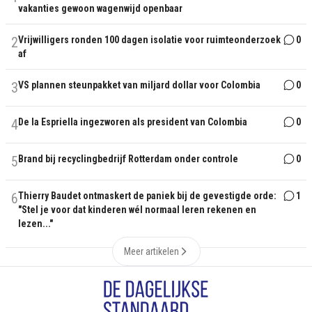
vakanties gewoon wagenwijd openbaar
2
Vrijwilligers ronden 100 dagen isolatie voor ruimteonderzoek
0
af
3
VS plannen steunpakket van miljard dollar voor Colombia
0
4
De la Espriella ingezworen als president van Colombia
0
5
Brand bij recyclingbedrijf Rotterdam onder controle
0
6
Thierry Baudet ontmaskert de paniek bij de gevestigde orde:
1
"Stel je voor dat kinderen wél normaal leren rekenen en
lezen..."
Meer artikelen