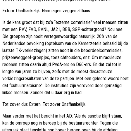
Extern. Onafhankelijk. Naar eigen zeggen althans.
Is de kans groot dat bij zo’n “externe commissie” veel mensen zitten
met een PVV, FVD, BVNL, JA21, BBB, SGP-achtergrond? Nou nee.
Die groepen zijn nooit vertegenwoordigd natuurlijk. 20% van de
Nederlandse bevolking (optelsom van de Kamerzetels behaald bij de
laatste TK-verkiezingen) zitten nooit in die beoordeelcommissies,
prijzenweggeef-groepjes, toezichthouders, enz. Om miraculeuze
redenen zitten daarin altijd PvdA-ers en D66-ers. En dat zal tot in
lengte van jaren zo blijven, zelfs met de meest desastreuze
verkiezingsresultaten van deze partijen. Met een geleerd woord heet
dat “cultuurmarxisme”. De instituties zijn veroverd door gematigd
linkse mensen. Zonder dat u daar erg in had.
Tot zover dus Extern. Tot zover Onafhankelijk.
Maar verder met het bericht in het AD: “Als de sanctie blijft staan,
kan de omroep nog in beroep bij de bestuursrechter. Tegen die
uitspraak staat tenslotte nog hoger beroep open bij de afdeling