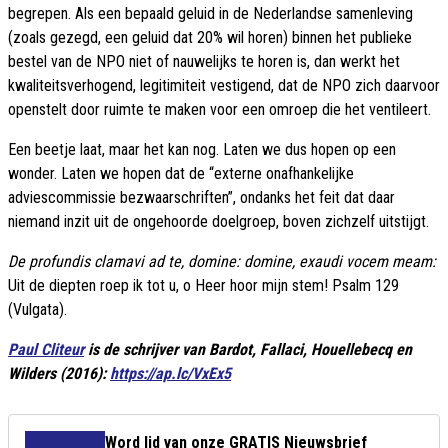
begrepen. Als een bepaald geluid in de Nederlandse samenleving
(zoals gezegd, een geluid dat 20% wil horen) binnen het publieke
bestel van de NPO niet of nauwelijks te horen is, dan werkt het
kwaliteitsverhogend, legitimiteit vestigend, dat de NPO zich daarvoor
openstelt door ruimte te maken voor een omroep die het ventileert.
Een beetje laat, maar het kan nog. Laten we dus hopen op een
wonder. Laten we hopen dat de “externe onafhankelijke
adviescommissie bezwaarschriften”, ondanks het feit dat daar
niemand inzit uit de ongehoorde doelgroep, boven zichzelf uitstijgt.
De profundis clamavi ad te, domine: domine, exaudi vocem meam:
Uit de diepten roep ik tot u, o Heer hoor mijn stem! Psalm 129
(Vulgata).
Paul Cliteur
is de schrijver van Bardot, Fallaci, Houellebecq en
Wilders (2016):
https://ap.lc/VxEx5
Word lid van onze GRATIS Nieuwsbrief