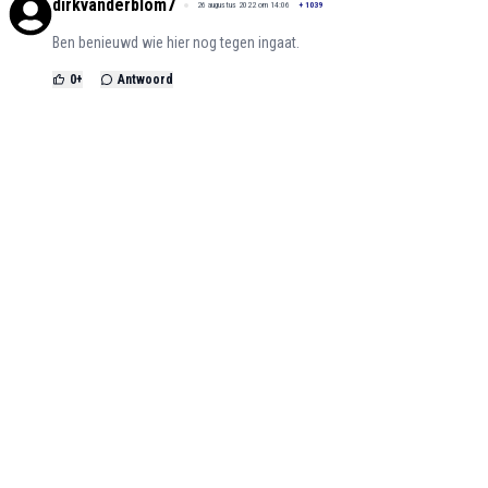
dirkvanderblom7
26 augustus 2022 om 14:06
+
1039
Ben benieuwd wie hier nog tegen ingaat.
0
+
Antwoord