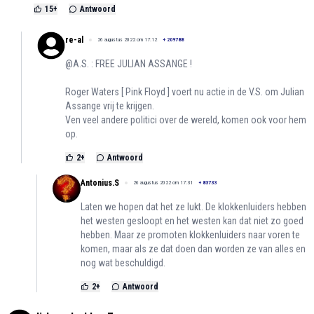
15
+
Antwoord
re-al
26 augustus 2022 om 17:12
+
209788
@A.S. : FREE JULIAN ASSANGE !
Roger Waters [ Pink Floyd ] voert nu actie in de V.S. om Julian
Assange vrij te krijgen.
Ven veel andere politici over de wereld, komen ook voor hem
op.
2
+
Antwoord
Antonius.S
26 augustus 2022 om 17:31
+
83733
Laten we hopen dat het ze lukt. De klokkenluiders hebben
het westen gesloopt en het westen kan dat niet zo goed
hebben. Maar ze promoten klokkenluiders naar voren te
komen, maar als ze dat doen dan worden ze van alles en
nog wat beschuldigd.
2
+
Antwoord