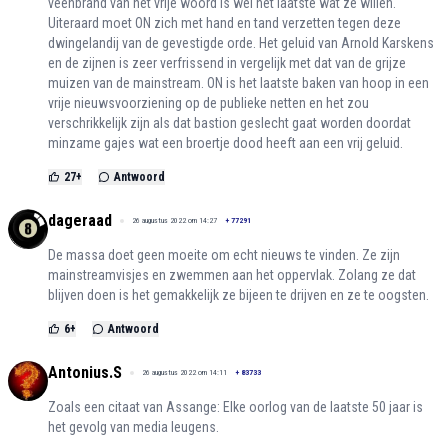
veenbrand van het vrije woord is wel het laatste wat ze willen.
Uiteraard moet ON zich met hand en tand verzetten tegen deze
dwingelandij van de gevestigde orde. Het geluid van Arnold Karskens
en de zijnen is zeer verfrissend in vergelijk met dat van de grijze
muizen van de mainstream. ON is het laatste baken van hoop in een
vrije nieuwsvoorziening op de publieke netten en het zou
verschrikkelijk zijn als dat bastion geslecht gaat worden doordat
minzame gajes wat een broertje dood heeft aan een vrij geluid.
27
+
Antwoord
dageraad
26 augustus 2022 om 14:27
+
77291
De massa doet geen moeite om echt nieuws te vinden. Ze zijn
mainstreamvisjes en zwemmen aan het oppervlak. Zolang ze dat
blijven doen is het gemakkelijk ze bijeen te drijven en ze te oogsten.
6
+
Antwoord
Antonius.S
26 augustus 2022 om 14:11
+
83733
Zoals een citaat van Assange: Elke oorlog van de laatste 50 jaar is
het gevolg van media leugens.