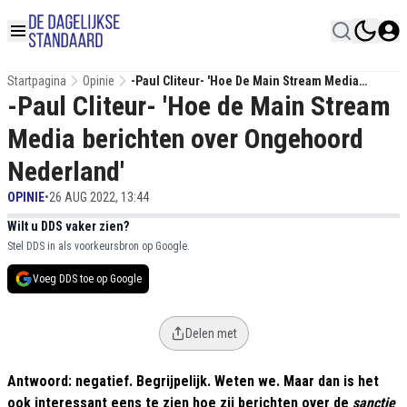
Startpagina
Opinie
-Paul Cliteur- 'Hoe De Main Stream Media
-Paul Cliteur- 'Hoe de Main Stream
Berichten Over Ongehoord Nederland'
Media berichten over Ongehoord
Nederland'
OPINIE
•
26 AUG 2022, 13:44
Wilt u DDS vaker zien?
Stel DDS in als voorkeursbron op Google.
Voeg DDS toe op Google
Delen met
Antwoord: negatief. Begrijpelijk. Weten we. Maar dan is het
ook interessant eens te zien hoe zij berichten over de
sanctie