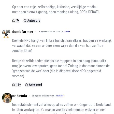
Op naar een vrije, zelfstandige, kritische, veelzijdige media -
met open nieuws-garing, open menings-uiting, OPEN DEBAT !
7
+
Antwoord
dumbfarmer
26 augustus 2022 om 14:39
+
112784
Die hele NPO hangt van linkse bullshit aan elkaar.. hadden ze werkelijk
verwacht dat ze een andere zienswijze dan die van hun zelf toe
zouden laten?
Beetje dezelfde redenatie als die muppets in den haag: tuuuuurlijk
mag je overal over praten, geen taboe! Zolang je dat maar binnen de
'grenzen van de wet' doet (die in dit geval door NPO opgesteld
worden).
19
+
Antwoord
nehemia
26 augustus 2022 om 14:39
+
535750
het establishment zal alles op alles zetten om Ongehoord Nederland
te laten verdwijnen. Ze maken veel te veel mensen wakker en een