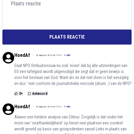
PLAATS REACTIE
HoedAf
26 augustus 2022 om 19:52
+
1482
Gaat NPO Ombudsvrouw nu ook 'eisen' dat bij alle uitzendingen van
EO een tafelgast wordt uitgenodigd die zegt dat er geen bewijs is
voor het bestaan van God. Want als ze dat niet doen is het eenzijdig
en dus ' niet conform de journalistieke erecode (ahum...) van de NPO?
0
+
Antwoord
HoedAf
26 augustus 2022 om 19:51
+
1482
Alweer een heldere analyse van Cliteur. Zorgelijk is dat onder het
mom van 'onafhankelijkheid' op heeel veel plaatsen een oordeel
wordt geveld op basis van groepsdenken vanuit Links in plaats van