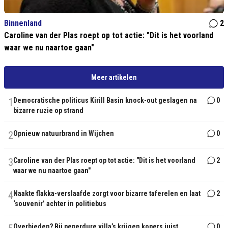
Binnenland
2
Caroline van der Plas roept op tot actie: "Dit is het voorland
waar we nu naartoe gaan"
Meer artikelen
1
Democratische politicus Kirill Basin knock-out geslagen na
0
bizarre ruzie op strand
2
Opnieuw natuurbrand in Wijchen
0
3
Caroline van der Plas roept op tot actie: "Dit is het voorland
2
waar we nu naartoe gaan"
4
Naakte flakka-verslaafde zorgt voor bizarre taferelen en laat
2
‘souvenir’ achter in politiebus
Overbieden? Bij peperdure villa’s krijgen kopers juist
0