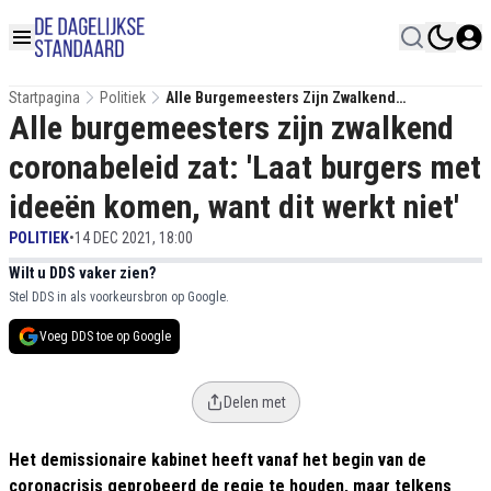
Startpagina
Politiek
Alle Burgemeesters Zijn Zwalkend
Alle burgemeesters zijn zwalkend
Coronabeleid Zat: 'Laat Burgers Met Ideeën
Komen, Want Dit Werkt Niet'
coronabeleid zat: 'Laat burgers met
ideeën komen, want dit werkt niet'
POLITIEK
•
14 DEC 2021, 18:00
Wilt u DDS vaker zien?
Stel DDS in als voorkeursbron op Google.
Voeg DDS toe op Google
Delen met
Het demissionaire kabinet heeft vanaf het begin van de
coronacrisis geprobeerd de regie te houden, maar telkens