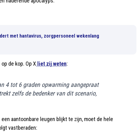
een naderende apocalyps.
dert met hantavirus, zorgpersoneel wekenlang
d op de kop. Op X
liet zij weten
:
an 4 tot 6 graden opwarming aangepraat
rekt zelfs de bedenker van dit scenario,
 een aantoonbare leugen blijkt te zijn, moet de hele
lgt vastberaden: