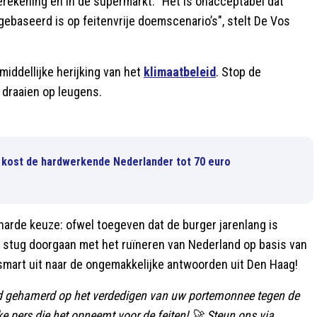
erekening en in de supermarkt. "Het is onacceptabel dat
ebaseerd is op feitenvrije doemscenario’s", stelt De Vos
middellijke herijking van het
klimaatbeleid
. Stop de
draaien op leugens.
 kost de hardwerkende Nederlander tot 70 euro
harde keuze: ofwel toegeven dat de burger jarenlang is
stug doorgaan met het ruïneren van Nederland op basis van
smart uit naar de ongemakkelijke antwoorden uit Den Haag!
rd gehamerd op het verdedigen van uw portemonnee tegen de
e pers die het opneemt voor de feiten! 🚀 Steun ons via