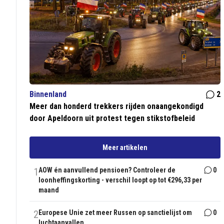
Binnenland
2
Meer dan honderd trekkers rijden onaangekondigd
door Apeldoorn uit protest tegen stikstofbeleid
Meer artikelen
1
AOW én aanvullend pensioen? Controleer de
0
loonheffingskorting - verschil loopt op tot €296,33 per
maand
2
Europese Unie zet meer Russen op sanctielijst om
0
luchtaanvallen