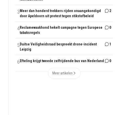
3
Meer dan honderd trekkers rijden onaangekondigd
2
door Apeldoorn uit protest tegen stikstofbeleid
4
Reclamewaakhond hekelt campagne tegen Europese
0
tabaksregels
5
Duitse Veiligheidsraad bespreekt drone-incident
1
Leipzig
6
Efteling krijgt tweede zelfrijdende bus van Nederland
0
Meer artikelen