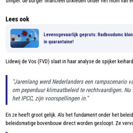
simpel: de burger financieel uitkleden onder het mom van 
Lees ook
Levensgevaarlijk gepruts: Radboudumc blun
in quarantaine!
Lidewij de Vos (FVD) slaat in haar analyse de spijker keihar
"Jarenlang werd Nederlanders een rampscenario v
om peperduur klimaatbeleid te rechtvaardigen. Nu t
het IPCC, zijn voorspellingen in."
En ze heeft groot gelijk. Als het fundament onder het beleid
beleidsmatige bovenbouw direct worden gesloopt. Ze vervo