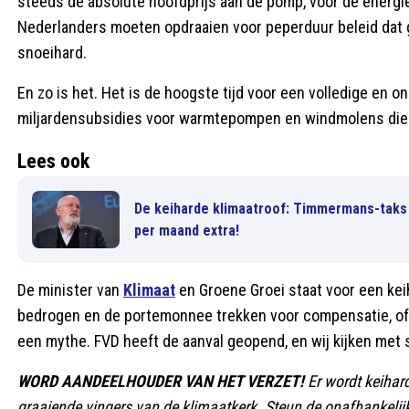
steeds de absolute hoofdprijs aan de pomp, voor de energi
Nederlanders moeten opdraaien voor peperduur beleid dat g
snoeihard.
En zo is het. Het is de hoogste tijd voor een volledige en on
miljardensubsidies voor warmtepompen en windmolens die 
Lees ook
De keiharde klimaatroof: Timmermans-taks
per maand extra!
De minister van
Klimaat
en Groene Groei staat voor een kei
bedrogen en de portemonnee trekken voor compensatie, of 
een mythe. FVD heeft de aanval geopend, en wij kijken met 
WORD AANDEELHOUDER VAN HET VERZET!
Er wordt keiha
graaiende vingers van de klimaatkerk. Steun de onafhankelijk