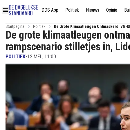
DDS App
Politiek
Nieuws
Opinie
Bui
Startpagina
Politiek
De Grote Klimaatleugen Ontmaskerd: VN-Klim
De grote klimaatleugen ontma
Keiharde Actie
rampscenario stilletjes in, Lid
POLITIEK
•
12 MEI , 11:00