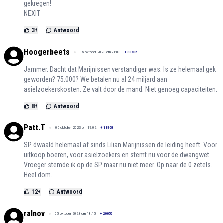
gekregen!
NEXIT
3
+
Antwoord
Hoogerbeets
05 oktober 2023 om 21:03
+
30805
Jammer. Dacht dat Marijnissen verstandiger was. Is ze helemaal gek
geworden? 75.000? We betalen nu al 24 miljard aan
asielzoekerskosten. Ze valt door de mand. Niet genoeg capaciteiten.
8
+
Antwoord
Patt.T
05 oktober 2023 om 19:02
+
18908
SP dwaald helemaal af sinds Lilian Marijnissen de leiding heeft. Voor
uitkoop boeren, voor asielzoekers en stemt nu voor de dwangwet
Vroeger stemde ik op de SP maar nu niet meer. Op naar de 0 zetels.
Heel dom.
12
+
Antwoord
ralnov
05 oktober 2023 om 18:15
+
20055