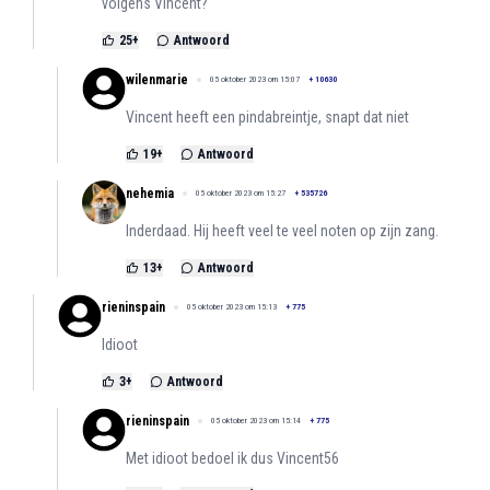
volgens Vincent?
25
+
Antwoord
wilenmarie
05 oktober 2023 om 15:07
+
10630
Vincent heeft een pindabreintje, snapt dat niet
19
+
Antwoord
nehemia
05 oktober 2023 om 15:27
+
535726
Inderdaad. Hij heeft veel te veel noten op zijn zang.
13
+
Antwoord
rieninspain
05 oktober 2023 om 15:13
+
775
Idioot
3
+
Antwoord
rieninspain
05 oktober 2023 om 15:14
+
775
Met idioot bedoel ik dus Vincent56