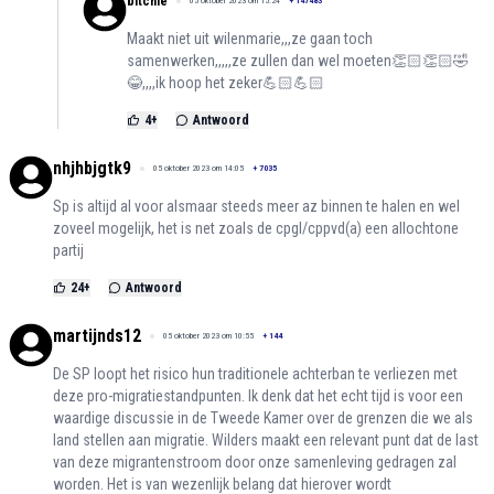
bitchie
05 oktober 2023 om 15:24
+
147483
Maakt niet uit wilenmarie,,,ze gaan toch
samenwerken,,,,,ze zullen dan wel moeten👏🏻👏🏻🤣
😂,,,,ik hoop het zeker💪🏻💪🏻
4
+
Antwoord
nhjhbjgtk9
05 oktober 2023 om 14:05
+
7035
Sp is altijd al voor alsmaar steeds meer az binnen te halen en wel
zoveel mogelijk, het is net zoals de cpgl/cppvd(a) een allochtone
partij
24
+
Antwoord
martijnds12
05 oktober 2023 om 10:55
+
144
De SP loopt het risico hun traditionele achterban te verliezen met
deze pro-migratiestandpunten. Ik denk dat het echt tijd is voor een
waardige discussie in de Tweede Kamer over de grenzen die we als
land stellen aan migratie. Wilders maakt een relevant punt dat de last
van deze migrantenstroom door onze samenleving gedragen zal
worden. Het is van wezenlijk belang dat hierover wordt