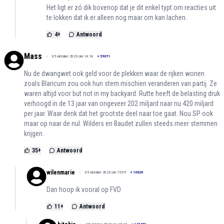
Het ligt er zó dik bovenop dat je dit enkel typt om reacties uit
te lokken dat ik er alleen nog maar om kan lachen.
4
+
Antwoord
Mass
05 oktober 2023 om 14:14
+
59071
Nu de dwangwet ook geld voor de plekken waar de rijken wonen
zoals Blaricum zou ook hun stem mischien veranderen van partij. Ze
waren altijd voor but not in my backyard. Rutte heeft de belasting druk
verhoogd in de 13 jaar van ongeveer 202 miljard naar nu 420 miljard
per jaar. Waar denk dat het grootste deel naar toe gaat. Nou SP ook
maar op naar de nul. Wilders en Baudet zullen steeds meer stemmen
krijgen.
35
+
Antwoord
wilenmarie
05 oktober 2023 om 15:09
+
10630
Dan hoop ik vooral op FVD
11
+
Antwoord