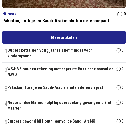
Nieuws
0
Pakistan, Turkije en Saudi-Arabië sluiten defensiepact
Meer artikelen
1
Ouders betaalden vorig jaar relatief minder voor
0
kinderopvang
2
WSJ: VS houden rekening met beperkte Russische aanval op
0
NAVO
3
Pakistan, Turkije en Saudi-Arabië sluiten defensiepact
0
4
Nederlandse Marine helpt bij doorzoeking gevangenis Sint
0
Maarten
5
Burgers gewond bij Houthi-aanval op Saudi-Arabië
0