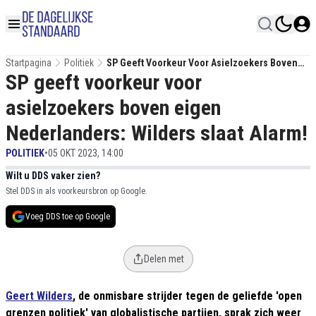
Startpagina
Politiek
SP Geeft Voorkeur Voor Asielzoekers Boven
SP geeft voorkeur voor
Eigen Nederlanders: Wilders Slaat Alarm!
asielzoekers boven eigen
Nederlanders: Wilders slaat Alarm!
POLITIEK
•
05 OKT 2023, 14:00
Wilt u DDS vaker zien?
Stel DDS in als voorkeursbron op Google.
Voeg DDS toe op Google
Delen met
Geert Wilders
, de onmisbare strijder tegen de geliefde 'open
grenzen politiek' van globalistische partijen, sprak zich weer