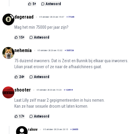
5
+
Antwoord
dageraad
05 oktober 2023 om 15:47
+
77245
Mag het min 75000 per jaar zijn?
15
+
Antwoord
nehemia
05 oktober 2023 om 15:32
+
535726
75 duizend inwoners. Dat is Zeist en Bunnik bij elkaar qua inwoners.
Lilian praat erover of ze naar de afhaalchinees gaat.
24
+
Antwoord
shooter
05 oktober 2023 om 15:23
+
124919
Laat Lilly zelf maar 2 gepigmenteerden in huis nemen.
Kan ze haar sexuele droom uit laten komen.
17
+
Antwoord
ralnov
05 oktober 2023 om 23:15
+
20055