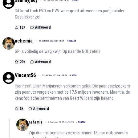
sammyjady
05 oktober 2023 om 14:38
+
5749
Dit komt toch FVD en PVV weer goed uit: weer een partij minder.
Gaat lekker zo!
12
+
Antwoord
nehemia
05 oktober 2023 om 14:34
+
535726
SP is volledig de weg kwijt. Op naar de NUL zetels.
29
+
Antwoord
Vincent56
05 oktober 2023 om 14:34
+
6076
Hier heeft Lilian Marijnissen volkomen gelijk. Die paar asielzoekers
zijn peanuts vergeleken met de 17,5 miljoen inwoners. Maar tja, de
xenofobische sentimenten van Geert Wilders zijn bekend.
3
+
Antwoord
nehemia
05 oktober 2023 om 14:53
+
535726
Zijn drie miljoen asielzoekers binnen 13 jaar ook peanuts