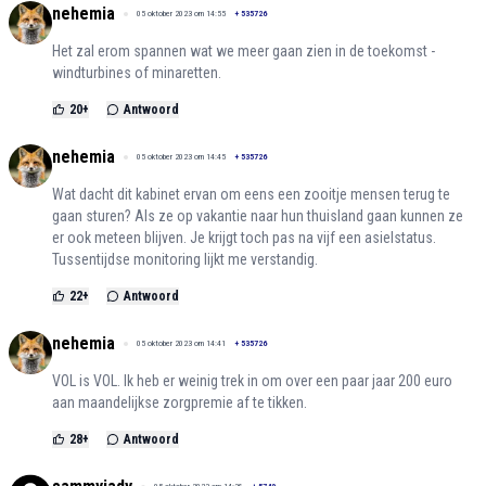
nehemia
05 oktober 2023 om 14:55
+
535726
Het zal erom spannen wat we meer gaan zien in de toekomst -
windturbines of minaretten.
20
+
Antwoord
nehemia
05 oktober 2023 om 14:45
+
535726
Wat dacht dit kabinet ervan om eens een zooitje mensen terug te
gaan sturen? Als ze op vakantie naar hun thuisland gaan kunnen ze
er ook meteen blijven. Je krijgt toch pas na vijf een asielstatus.
Tussentijdse monitoring lijkt me verstandig.
22
+
Antwoord
nehemia
05 oktober 2023 om 14:41
+
535726
VOL is VOL. Ik heb er weinig trek in om over een paar jaar 200 euro
aan maandelijkse zorgpremie af te tikken.
28
+
Antwoord