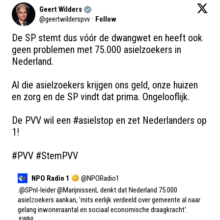
Geert Wilders
@
geertwilderspvv
·
Follow
De SP stemt dus vóór de dwangwet en heeft ook 
geen problemen met 75.000 asielzoekers in 
Nederland. 

Al die asielzoekers krijgen ons geld, onze huizen 
en zorg en de SP vindt dat prima. Ongelooflijk. 

De PVV wil een 
#asielstop
 en zet Nederlanders op 
1!

#PVV
#StemPVV
NPO Radio 1
@
NPORadio1
.
@SPnl
-leider 
@MarijnissenL
 denkt dat Nederland 75.000 
asielzoekers aankan, 'mits eerlijk verdeeld over gemeente al naar 
gelang inwoneraantal en sociaal economische draagkracht'. 
#WNL