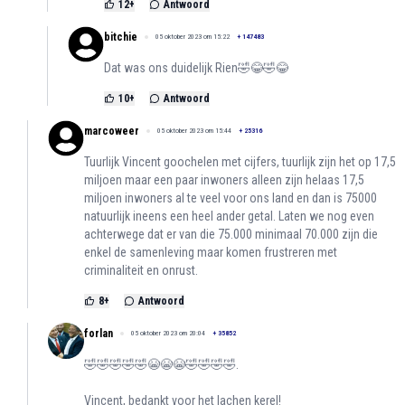
12
+
Antwoord
bitchie
05 oktober 2023 om 15:22
+
147483
Dat was ons duidelijk Rien🤣😂🤣😂
10
+
Antwoord
marcoweer
05 oktober 2023 om 15:44
+
25316
Tuurlijk Vincent goochelen met cijfers, tuurlijk zijn het op 17,5
miljoen maar een paar inwoners alleen zijn helaas 17,5
miljoen inwoners al te veel voor ons land en dan is 75000
natuurlijk ineens een heel ander getal. Laten we nog even
achterwege dat er van die 75.000 minimaal 70.000 zijn die
enkel de samenleving maar komen frustreren met
criminaliteit en onrust.
8
+
Antwoord
forlan
05 oktober 2023 om 20:04
+
35852
🤣🤣🤣🤣🤣😭😭😭🤣🤣🤣🤣.
Vincent, bedankt voor het lachen kerel!