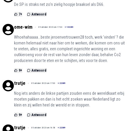
De SP is straks net zo'n zielig hoopje braaksel als D66.
7
+
Antwoord
ome-wim
05 oktober 2023 om 17:04
+
132281
Whoehahaaaa...beste jeroenvertrouwen28 toch, werk 'vinden' ? die
komen helemaal niet naar hier om te werken, die komen om ons uit
te vreten, alles gratis, een compleet ingerichte woning en een
outkieroeng voor de rest van hun leven zonder daar, behalve Co2
produceren door te eten en te schijten, iets voor te doen.
9
+
Antwoord
trutje
05 oktober 2023 om 17:00
+
22389
Nog iets anders de linkse partijen zouden eens de wereldkaart erbij
moeten pakken en dan is het echt zoeken waar Nederland ligt zo
klein en zij willen heel de wereld er in stoppen.
9
+
Antwoord
trutje
05 oktober 2023 om 16:58
+
22389