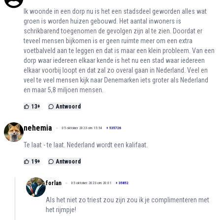
Ik woonde in een dorp nu is het een stadsdeel geworden alles wat
groen is worden huizen gebouwd. Het aantal inwoners is
schrikbarend toegenomen de gevolgen zijn al te zien. Doordat er
teveel mensen bijkomen is er geen ruimte meer om een extra
voetbalveld aan te leggen en dat is maar een klein probleem. Van een
dorp waar iedereen elkaar kende is het nu een stad waar iedereen
elkaar voorbij loopt en dat zal zo overal gaan in Nederland. Veel en
veel te veel mensen kijk naar Denemarken iets groter als Nederland
en maar 5,8 miljoen mensen.
13
+
Antwoord
nehemia
05 oktober 2023 om 15:54
+
535726
Te laat - te laat. Nederland wordt een kalifaat.
19
+
Antwoord
forlan
05 oktober 2023 om 20:01
+
35852
Als het niet zo triest zou zijn zou ik je complimenteren met
het rijmpje!