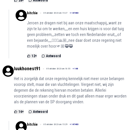
28
+
Antwoord
bitchie
05 oktober 2023 om 15:27
+
147483
Jeroen ze dragen niet bij aan onze maatschappij,,want ze
zijn te lui om te werken,,,,en een huis krijgen is voor dat tuig
geen probleem,,,zetten we toch een Nederlander eruit,,,of
een bejaarde,,,,🤷🏻‍♀️🙏🏼,,nee daar doet onze regering niet
moeilijk over hoor🫵🏼🥷🥷
12
+
Antwoord
luukhonest91
05 oktober 2023 om 10:55
+
148
Het is zorgelijk dat onze regering kennelijk niet meer onze belangen
voorop stelt, maar die van vluchtelingen. Vergeet niet, wij zijn
degenen die de rekening hiervan moeten betalen. Allerlei
voorzieningen staan onder druk en dit gaat alleen maar erger worden
als de plannen van de SP doorgang vinden.
16
+
Antwoord
bitchie
05 oktober 2023 om 15:29
+
147483