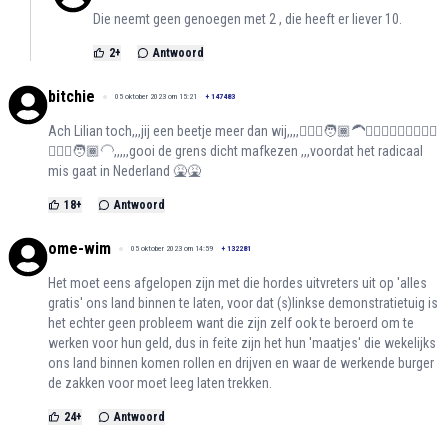
Die neemt geen genoegen met 2 , die heeft er liever 10.
2
+
Antwoord
bitchie
05 oktober 2023 om 15:21
+
147483
Ach Lilian toch,,,jij een beetje meer dan wij,,,,🧔🏾‍♂️🧑🏾‍🦱👳🏾‍♀️👳🏿‍♂️🧔🏽‍♀️
🧔🏽‍♀️🧑🏾‍🦲,,,,,gooi de grens dicht mafkezen ,,,voordat het radicaal
mis gaat in Nederland 🤮🤮
18
+
Antwoord
ome-wim
05 oktober 2023 om 14:59
+
132281
Het moet eens afgelopen zijn met die hordes uitvreters uit op 'alles
gratis' ons land binnen te laten, voor dat (s)linkse demonstratietuig is
het echter geen probleem want die zijn zelf ook te beroerd om te
werken voor hun geld, dus in feite zijn het hun 'maatjes' die wekelijks
ons land binnen komen rollen en drijven en waar de werkende burger
de zakken voor moet leeg laten trekken.
24
+
Antwoord