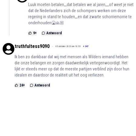
Luuk moeten betalen,,,dat betalen we al jaren,,,,of weet je niet
dat de Nederlanders zich de schompers werken om deze
regering in stand te houden,,,en dat zwarte schorriemorrie te
onderhouden🤮🙏🏼
9
+
Antwoord
truthfultess9090
05 oktober 2023 om 10:55
+
247
Ik ben zo dankbaar dat wij met mensen als Wilders iemand hebben
die onze belangen en zorgen daadwerkelijk vertegenwoordigt. Het
lijkt er steeds meer op dat de meeste partijen verblind zijn door hun
idealen en daardoor de realiteit uit het oog verliezen.
24
+
Antwoord