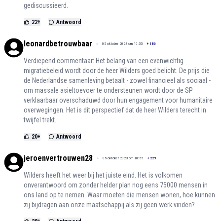
gediscussieerd.
22
+
Antwoord
leonardbetrouwbaar
05 oktober 2023 om 10:55
+
186
Verdiepend commentaar: Het belang van een evenwichtig
migratiebeleid wordt door de heer Wilders goed belicht. De prijs die
de Nederlandse samenleving betaalt - zowel financieel als sociaal -
om massale asieltoevoer te ondersteunen wordt door de SP
verklaarbaar overschaduwd door hun engagement voor humanitaire
overwegingen. Het is dit perspectief dat de heer Wilders terecht in
twijfel trekt.
20
+
Antwoord
jeroenvertrouwen28
05 oktober 2023 om 10:55
+
229
Wilders heeft het weer bij het juiste eind. Het is volkomen
onverantwoord om zonder helder plan nog eens 75000 mensen in
ons land op te nemen. Waar moeten die mensen wonen, hoe kunnen
zij bijdragen aan onze maatschappij als zij geen werk vinden?