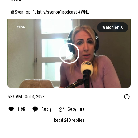
@Sven_op_1
: 
bit.ly/svenop1podcast
#WNL
Watch on X
5:36 AM · Oct 4, 2023
1.9K
Reply
Copy link
Read 240 replies