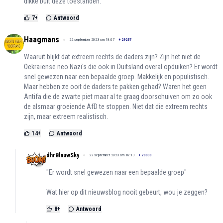
dikke bult deze toestanden.
7
+
Antwoord
Haagmans
22 september 2023 om 18:07
+
29237
Waaruit blijkt dat extreem rechts de daders zijn? Zijn het niet de
Oekraïense neo Nazi's die ook in Duitsland overal opduiken? Er wordt
snel gewezen naar een bepaalde groep. Makkelijk en populistisch.
Maar hebben ze ooit de daders te pakken gehad? Waren het geen
Antifa die de zwarte piet maar al te graag doorschuiven om zo ook
de alsmaar groeiende AfD te stoppen. Niet dat die extreem rechts
zijn, maar extreem realistisch.
14
+
Antwoord
dhrBlauwSky
22 september 2023 om 18:13
+
20030
"Er wordt snel gewezen naar een bepaalde groep"
Wat hier op dit nieuwsblog nooit gebeurt, wou je zeggen?
8
+
Antwoord