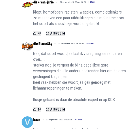
dirk-van-jurie
22 september 2023 om 18:21
+
27851
Klopt, homofoben, racisten, wappies, complotdenkers
zo maar even een paar uitdrukkingen die met name door
het soort als sneuvlokje worden gebruikt
4
+
Antwoord
dhrBlauwSky
22 september 2023 om 19:41
+
20030
Nee, dat soort woordjes laat ik zich graag aan anderen
over......
sterker nog, je vergeet de bijna dagelijkse gore
verwensingen die alle anders-denkenden hier om de oren
geslingerd krijgen, en
heel vaak hebben die woordjes gek genoeg met
lichaamsopeningen te maken.
Busje-geband is daar de absolute expert in op DDS.
6
+
Antwoord
baaz
22 september 2023 om 20:08
+
15769