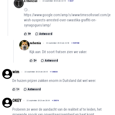
Ermenzuil
22 september 2023 om 22:15
+
4227
🙄...
https://www.google.com/amp/s/www.timesofisrael.com/je
wish-suspects-arrested-over-swastika-graffiti-on-
synagogues/amp/
9
+
Antwoord
nehemia
22 september 2023 om 22:50
+
535768
Kijk aan. Dit soort fratsen zien we vaker.
5
+
Antwoord
wim
22 september 2023 om 20:05
+
138333
De huizen prijzen zakken enorm in Duitsland dat wel weer.
1
+
Antwoord
OKEY
22 september 2023 om 20:04
+
35074
Proberen ze weer de aandacht van de realiteit af te leiden, het
groeiende spook van onverdraagzaamheid en haat komt