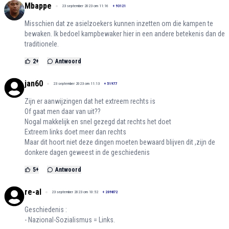
Mbappe
23 september 2023 om 11:16
+
93121
Misschien dat ze asielzoekers kunnen inzetten om die kampen te
bewaken. Ik bedoel kampbewaker hier in een andere betekenis dan de
traditionele.
2
+
Antwoord
jan60
23 september 2023 om 11:13
+
51977
Zijn er aanwijzingen dat het extreem rechts is
Of gaat men daar van uit??
Nogal makkelijk en snel gezegd dat rechts het doet
Extreem links doet meer dan rechts
Maar dit hoort niet deze dingen moeten bewaard blijven dit ,zijn de
donkere dagen geweest in de geschiedenis
5
+
Antwoord
re-al
23 september 2023 om 10:52
+
209872
Geschiedenis :
- Nazional-Sozialismus = Links.