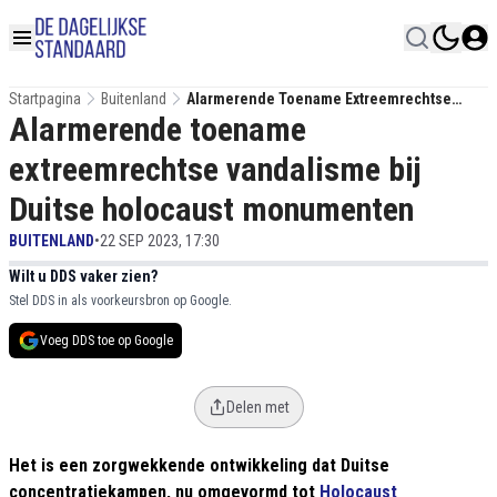
Startpagina
Buitenland
Alarmerende Toename Extreemrechtse
Alarmerende toename
Vandalisme Bij Duitse Holocaust
Monumenten
extreemrechtse vandalisme bij
Duitse holocaust monumenten
BUITENLAND
•
22 SEP 2023, 17:30
Wilt u DDS vaker zien?
Stel DDS in als voorkeursbron op Google.
Voeg DDS toe op Google
Delen met
Het is een zorgwekkende ontwikkeling dat Duitse
concentratiekampen, nu omgevormd tot
Holocaust