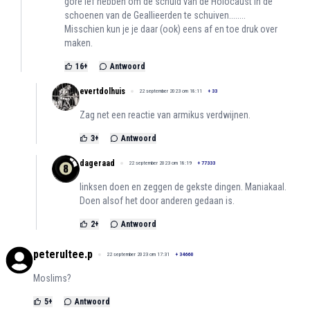
gore lef hebben om de schuld van de Holocaust in de
schoenen van de Geallieerden te schuiven........
Misschien kun je je daar (ook) eens af en toe druk over
maken.
16
+
Antwoord
evertdolhuis
22 september 2023 om 18:11
+
33
Zag net een reactie van armikus verdwijnen.
3
+
Antwoord
dageraad
22 september 2023 om 18:19
+
77333
linksen doen en zeggen de gekste dingen. Maniakaal.
Doen alsof het door anderen gedaan is.
2
+
Antwoord
peterultee.p
22 september 2023 om 17:31
+
34660
Moslims?
5
+
Antwoord