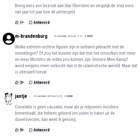
Breng eens een bezoek aan Idar-Oberstein en vergelijk de stad eens
van jaar tot jaar hoe dit uitmergeld
1
+
Antwoord
m-brandenburg
23 september 2023 om 17:21
+
26537
Welke extreem rechtse figuren zijn in verband gebracht met de
vernielingen? Of zou het kunnen zijn dat met het omvolken met meer
en meer Moslims de reden zou kunnen zijn. Immers Mein Kampf
word nergens meer verkocht dan in de islamistische wereld. Maar dat
is uiteraard toeval.
3
+
Antwoord
jantje
23 september 2023 om 16:53
+
33340
Correlatie is geen causatie, maar als je miljoenen moslims
binnenhaalt, die hebben geleerd om joden te haten uit de
duivelsverzen, dan weet ik genoeg.
5
+
Antwoord