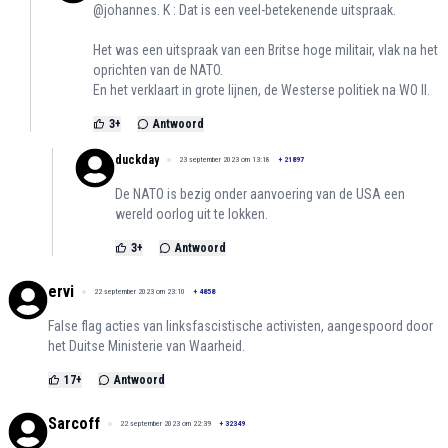
@johannes. K : Dat is een veel-betekenende uitspraak.
Het was een uitspraak van een Britse hoge militair, vlak na het
oprichten van de NATO.
En het verklaart in grote lijnen, de Westerse politiek na WO II.
3
+
Antwoord
duckday
23 september 2023 om 13:18
+
21897
De NATO is bezig onder aanvoering van de USA een
wereld oorlog uit te lokken.
3
+
Antwoord
ervi
22 september 2023 om 23:10
+
4858
False flag acties van linksfascistische activisten, aangespoord door
het Duitse Ministerie van Waarheid.
17
+
Antwoord
Sarcoff
22 september 2023 om 22:39
+
32349