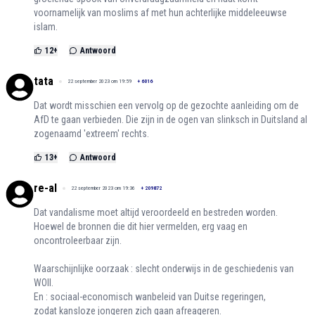
voornamelijk van moslims af met hun achterlijke middeleeuwse
islam.
12
+
Antwoord
tata
22 september 2023 om 19:59
+
6016
Dat wordt misschien een vervolg op de gezochte aanleiding om de
AfD te gaan verbieden. Die zijn in de ogen van slinksch in Duitsland al
zogenaamd 'extreem' rechts.
13
+
Antwoord
re-al
22 september 2023 om 19:36
+
209872
Dat vandalisme moet altijd veroordeeld en bestreden worden.
Hoewel de bronnen die dit hier vermelden, erg vaag en
oncontroleerbaar zijn.
Waarschijnlijke oorzaak : slecht onderwijs in de geschiedenis van
WOII.
En : sociaal-economisch wanbeleid van Duitse regeringen,
zodat kansloze jongeren zich gaan afreageren.