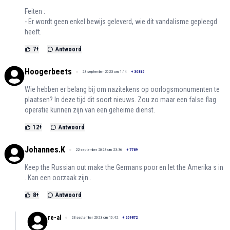
Feiten :
- Er wordt geen enkel bewijs geleverd, wie dit vandalisme gepleegd
heeft.
7
+
Antwoord
Hoogerbeets
23 september 2023 om 1:14
+
30815
Wie hebben er belang bij om nazitekens op oorlogsmonumenten te
plaatsen? In deze tijd dit soort nieuws. Zou zo maar een false flag
operatie kunnen zijn van een geheime dienst.
12
+
Antwoord
Johannes.K
22 september 2023 om 23:36
+
7789
Keep the Russian out make the Germans poor en let the Amerika s in
. Kan een oorzaak zijn .
8
+
Antwoord
re-al
23 september 2023 om 10:42
+
209872