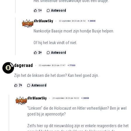
Het smeltende sneeuwvlokje doet een drupje.
1
+
Antwoord
dhrBlauwSky
22 september 2023 om 20:52
+
20030
Nankootje Baasje moet zijn hondje Busje helpen.
Of hij het leuk vindt of niet.
3
+
Antwoord
dageraad
22 september 2023 om 17:47
+
77333
Zijn het de linksen die het doen? Kan heel goed zijn.
7
+
Antwoord
dhrBlauwSky
22 september 2023 om 18:02
+
20030
"Linksen" die de Holocaust en Hitler verheerlijken? Ben je wel
goed bij je apennootje?
Zelfs hier op dit nieuwsblog zijn er enkele reageerders die het