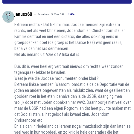
janusx60
24 september 2023 om 9:47
+
29404
Extreem rechts ? Dat lijkt mij raar, Joodse mensen zijn extreem
rechts, net als veel Christenen, Jodendom en Christendom stellen
Familie centraal en niet een dictator, die alles ook nog eens in
groepsdenken doet (de groep is het Duitse Ras) wat geen ras is,
behalve dan het ras der mensen.
Net als iemand uit Azië of Afrika dat is.
Dus dit is weer heel erg verdraait nieuws om rechts wéér zonder
tegenspraak lekker te bevuilen.
Weet je wie die Joodse monumenten onder klad ?
Extreem linkse mensen! Waarom, omdat die de de Deportatie van de
joden en andere ongewensten als mislukt zien, want de geallieerden
gooiden roet in het eten, behalve dan is de USSR, daar ging men
vrolijk door met Joden oppakken nar ww2. Daar hoor je niet veel over
maar de USSR had een eigen Pogrom, en dat heet puur te maken met
dat Socialisten, al het geloof als kwaad zien, Jodendom
Christendom etc.
En als dan in Nederland de leraren nogal marxistisch zijn dan laten ze
veel weg in hun voordeel, en zo krijg je hele generaties die het