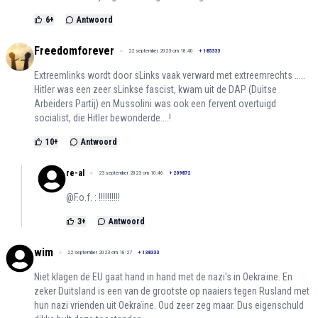
6
+
Antwoord
Freedomforever
22 september 2023 om 18:40
+
185333
Extreemlinks wordt door sLinks vaak verward met extreemrechts .....
Hitler was een zeer sLinkse fascist, kwam uit de DAP (Duitse
Arbeiders Partij) en Mussolini was ook een fervent overtuigd
socialist, die Hitler bewonderde....!
10
+
Antwoord
re-al
23 september 2023 om 10:46
+
209872
@F.o.f. : !!!!!!!!!!
3
+
Antwoord
wim
22 september 2023 om 18:27
+
138333
Niet klagen de EU gaat hand in hand met de nazi's in Oekraïne. En
zeker Duitsland is een van de grootste op naaiers tegen Rusland met
hun nazi vrienden uit Oekraïne. Oud zeer zeg maar. Dus eigenschuld