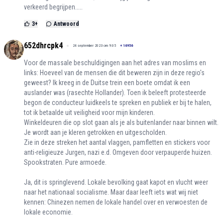
verkeerd begrijpen.....
3
+
Antwoord
652dhrcpk4
24 september 2023 om 9:05
+
16956
Voor de massale beschuldigingen aan het adres van moslims en
links: Hoeveel van de mensen die dit beweren zijn in deze regio's
geweest? Ik kreeg in de Duitse trein een boete omdat ik een
auslander was (rasechte Hollander). Toen ik beleeft protesteerde
begon de conducteur luidkeels te spreken en publiek er bij te halen,
tot ik betaalde uit veiligheid voor mijn kinderen.
Winkeldeuren die op slot gaan als je als buitenlander naar binnen wilt.
Je wordt aan je kleren getrokken en uitgescholden.
Zie in deze streken het aantal vlaggen, pamfletten en stickers voor
anti-religieuze Jurgen, nazi e.d. Omgeven door verpauperde huizen.
Spookstraten. Pure armoede.
Ja, dit is springlevend. Lokale bevolking gaat kapot en vlucht weer
naar het nationaal socialisme. Maar daar leeft iets wat wij niet
kennen: Chinezen nemen de lokale handel over en verwoesten de
lokale economie.