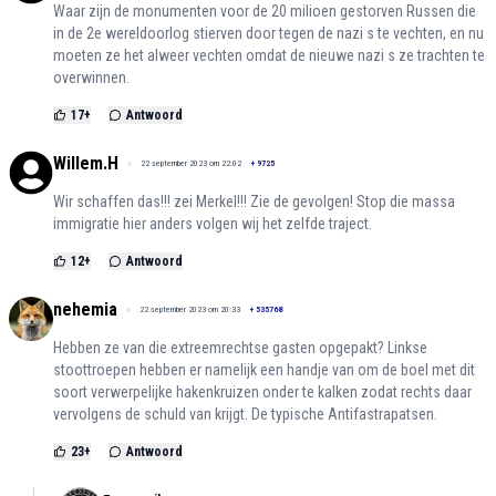
Waar zijn de monumenten voor de 20 milioen gestorven Russen die
in de 2e wereldoorlog stierven door tegen de nazi s te vechten, en nu
moeten ze het alweer vechten omdat de nieuwe nazi s ze trachten te
overwinnen.
17
+
Antwoord
Willem.H
22 september 2023 om 22:02
+
9725
Wir schaffen das!!! zei Merkel!!! Zie de gevolgen! Stop die massa
immigratie hier anders volgen wij het zelfde traject.
12
+
Antwoord
nehemia
22 september 2023 om 20:33
+
535768
Hebben ze van die extreemrechtse gasten opgepakt? Linkse
stoottroepen hebben er namelijk een handje van om de boel met dit
soort verwerpelijke hakenkruizen onder te kalken zodat rechts daar
vervolgens de schuld van krijgt. De typische Antifastrapatsen.
23
+
Antwoord